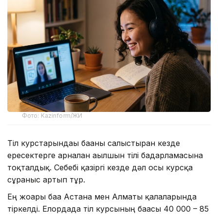
Фото: Kazinform/ЖИ
Тіл курстарындағы бағаны салыстырған кезде
ересектерге арналған ағылшын тілі бағдарламасына
тоқталдық. Себебі қазіргі кезде дәл осы курсқа
сұраныс артып тұр.
Ең жоғары баға Астана мен Алматы қалаларында
тіркелді. Елордада тіл курсының бағасы 40 000 – 85