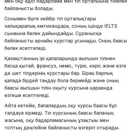
мен оқу әдісі бағдарлама мен тіл орталығына тікелей
байланысты болады.
Сонымен бірге кейбір тіл орталықтары
халықаралық емтихандарға, соның ішінде IELTS
сынағына бөлек дайындайды. Сұранысқа
байланысты арнайы курстар ұсынады. Оның бағасы
бөлек есептеледі.
Қазақстанның ірі қалаларында ағылшын тілінен
басқа қытай, франсуз, неміс, түрік, кәріс және өзге
де шет тілдерінің курстары бар. Бірақ барлық
қалада бірдей таңдау бола бермейді және оның
бағасы ағылшын тілін оқыту курсына қарағанда
өзгеше есептеледі.
Айта кетейік, балалардың оқу курсы бағасы бұл
талдауға кірмеді. Тіл курсының бағасы баланың
жасына, оқу бағдарламасының ұзақтығы мен
топтың деңгейіне байланысты өзгеріп отырады.