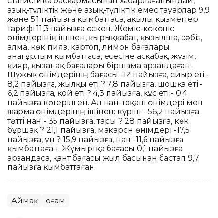
статистика басқармасынан хабарлағанындай,
азық-түліктік және азық-түліктік емес тауарлар 9,9
және 5,1 пайызға қымбаттаса, ақылы қызметтер
тарифі 11,3 пайызға өскен. Жеміс-көкөніс
өнімдерінің ішінен, қырыққабат, қызылша, сәбіз,
алма, көк пияз, картоп, лимон бағалары
анағұрлым қымбаттаса, есесіне асқабақ, жүзім,
қияр, қызанақ бағалары біршама арзандаған.
Шұжық өнімдерінің бағасы -12 пайызға, сиыр еті -
8,2 пайызға, жылқы еті ? 7,8 пайызға, шошқа еті -
6,2 пайызға, қой еті ? 4,3 пайызға, құс еті - 0,4
пайызға көтерілген. Ал нан-тоқаш өнімдері мен
жарма өнімдерінің ішінен: күріш - 56,2 пайызға,
тәтті нан - 35 пайызға, тары ? 28 пайызға, көк
бұршақ ? 21,1 пайызға, макарон өнімдері -17,5
пайызға, ұн ? 15,9 пайызға, нан -11,6 пайызға
қымбаттаған. Жұмыртқа бағасы 0,1 пайызға
арзандаса, қант бағасы жыл басынан бастап 9,7
пайызға қымбаттаған.
Аймақ
Қоғам