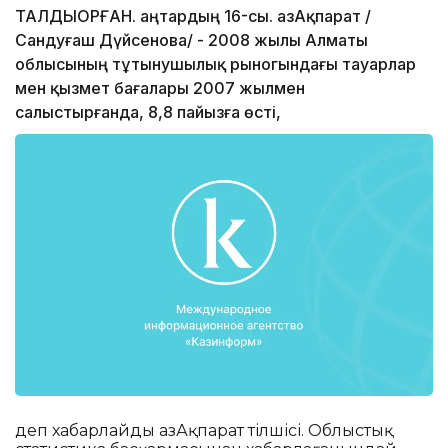
ТАЛДЫҚОРҒАН. Қаңтардың 16-сы. ҚазАқпарат /
Сандуғаш Дүйсенова/ - 2008 жылы Алматы
облысының тұтынушылық рыногындағы тауарлар
мен қызмет бағалары 2007 жылмен
салыстырғанда, 8,8 пайызға өсті,
деп хабарлайды ҚазАқпарат тілшісі. Облыстық