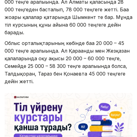
000 теңге аралығында. Ал Алматы қаласында 28
000 теңгеден басталып, 78 000 теңгеге жетті. Баға
жоғары қалалар қатарында Шымкент те бар. Мұнда
тіл курсының құны айына 60 000 теңгеге дейін
барады.
Облыс орталықтарының көбінде баға 20 000 – 45
000 теңге аралығында. Ал Қарағанды мен Жезқазған
қалаларында оқу ақысы 20 000 – 60 000 теңге,
Семейде 25 000 – 58 300 теңге аралығында болса,
Талдықорған, Тараз бен Қонаевта 45 000 теңгеге
дейін жетті.