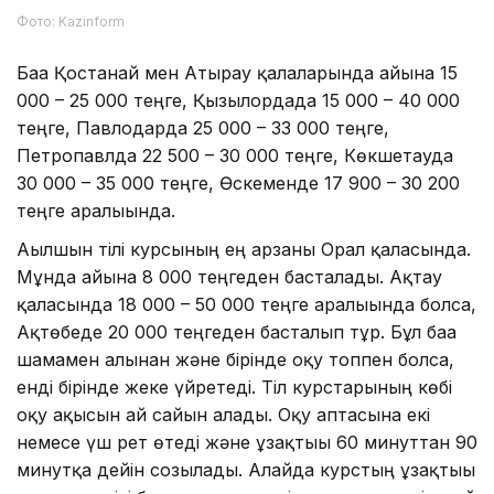
Фото: Kazinform
Баға Қостанай мен Атырау қалаларында айына 15
000 – 25 000 теңге, Қызылордада 15 000 – 40 000
теңге, Павлодарда 25 000 – 33 000 теңге,
Петропавлда 22 500 – 30 000 теңге, Көкшетауда
30 000 – 35 000 теңге, Өскеменде 17 900 – 30 200
теңге аралығында.
Ағылшын тілі курсының ең арзаны Орал қаласында.
Мұнда айына 8 000 теңгеден басталады. Ақтау
қаласында 18 000 – 50 000 теңге аралығында болса,
Ақтөбеде 20 000 теңгеден басталып тұр. Бұл баға
шамамен алынған және бірінде оқу топпен болса,
енді бірінде жеке үйретеді. Тіл курстарының көбі
оқу ақысын ай сайын алады. Оқу аптасына екі
немесе үш рет өтеді және ұзақтығы 60 минуттан 90
минутқа дейін созылады. Алайда курстың ұзақтығы