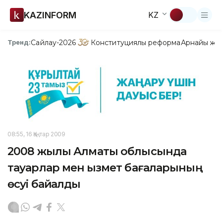
KAZINFORM
KZ
Сайлау-2026
Конституциялық реформа
Арнайы жо
Тренд:
08:55, 16 Қаңтар 2009
2008 жылы Алматы облысында
тауарлар мен қызмет бағаларының
өсуі байқалды