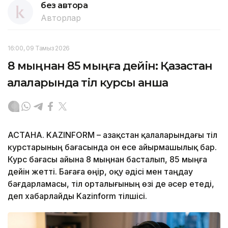
без автора
Авторлар
16:00, 09 Тамыз 2026
8 мыңнан 85 мыңға дейін: Қазақстан
қалаларында тіл курсы қанша
АСТАНА. KAZINFORM – Қазақстан қалаларындағы тіл
курстарының бағасында он есе айырмашылық бар.
Курс бағасы айына 8 мыңнан басталып, 85 мыңға
дейін жетті. Бағаға өңір, оқу әдісі мен таңдау
бағдарламасы, тіл орталығының өзі де әсер етеді,
деп хабарлайды Kazinform тілшісі.