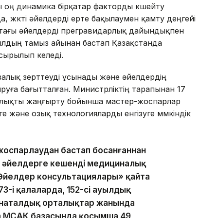
 оң динамика бірқатар факторды күшейту
а, жүкті әйелдерді ерте бақылаумен қамту деңгейі
астағы әйелдерді прегравидарлық дайындықпен
жылдың тамыз айынан бастап Қазақстанда
сырылып келеді.
залық зерттеуді ұсынады және әйелдердің
руға бағытталған. Министрліктің тарапынан 17
талықты жаңғырту бойынша мастер-жоспарлар
ге және озық технологияларды енгізуге мүмкіндік
 жоспарлаудан бастап босанғаннан
ін әйелдерге кешенді медициналық
Әйелдер консультациялары» қайта
273-і қалаларда, 152-сі ауылдық
инаталдық орталықтар жанында
та МСАК базасында қосымша 49