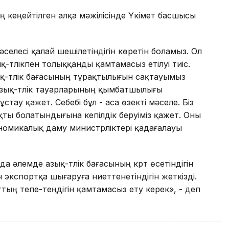
ң кеңейтілген алқа мәжілісінде Үкімет басшысы
і мәселесі қалай шешілетіндігін көретін боламыз. Ол
зық-түлікпен толыққанды қамтамасыз етілуі тиіс.
зық-түлік бағасының тұрақтылығын сақтауымыз
зық-түлік тауарларының қымбатшылығы
тау қажет. Себебі бұл - аса өзекті мәселе. Біз
ақты болатындығына кепілдік беруіміз қажет. Оны
омикалық даму министрліктері қадағалауы
 әлемде азық-түлік бағасының күрт өсетіндігін
н экспортқа шығаруға ниеттенетіндігін жеткізді.
ың тепе-теңдігін қамтамасыз ету керек», - деп