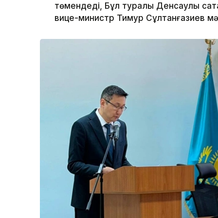
төмендеді, Бұл туралы Денсаулық сақт
вице-министр Тимур Сұлтанғазиев мә