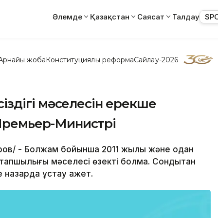
Әлемде
Қазақстан
Саясат
Талдау
SP
Арнайы жоба
Конституциялық реформа
Сайлау-2026
псіздігі мәселесін ерекше
Р Премьер-Министрі
қаров/ - Болжам бойынша 2011 жылы және одан
к тапшылығы мәселесі өзекті болмақ. Сондықтан
ше назарда ұстау қажет.