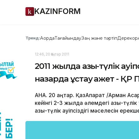
KAZINFORM
Ақорда
Тағайындау
Заң және тәртіп
Дерекқор
Тренд:
12:46, 20 Қаңтар 2011
2011 жылда азық-түлік қауі
назарда ұстау қажет - Қ
АНА. 20 қаңтар. ҚазАқпарат /Арман Ас
кейінгі 2-3 жылда әлемдегі азық-түлі
азық-түлік қауіпсіздігі мәселесін ерек