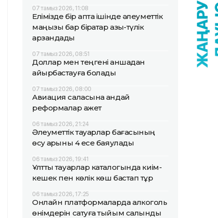
07 тамыз 2026, 11:08
Елімізде бір апта ішінде әлеуметтік
маңызы бар бірқатар азық-түлік
арзандады
07 тамыз 2026, 08:51
Доллар мен теңгені қаншадан
айырбастауға болады
07 тамыз 2026, 08:00
Авиация саласына қандай
реформалар қажет
06 тамыз 2026, 21:24
Әлеуметтік тауарлар бағасының
өсу қарқыны 4 есе баяулады
06 тамыз 2026, 19:41
Ұлттық тауарлар каталогында киім-
кешек пен көлік көш бастап тұр
06 тамыз 2026, 17:25
Онлайн платформаларда алкоголь
өнімдерін сатуға тыйым салынды