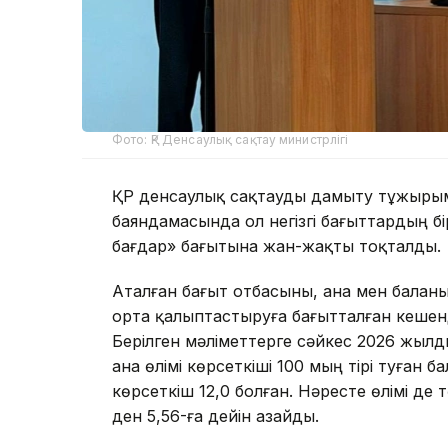
Фото: ҚР Денсаулық сақтау министрлігі
ҚР денсаулық сақтауды дамыту тұжыры
баяндамасында ол негізгі бағыттардың бі
бағдар» бағытына жан-жақты тоқталды.
Аталған бағыт отбасыны, ана мен баланы
орта қалыптастыруға бағытталған кеше
Берілген мәліметтерге сәйкес 2026 жы
ана өлімі көрсеткіші 100 мың тірі туған 
көрсеткіш 12,0 болған. Нәресте өлімі де 
ден 5,56-ға дейін азайды.