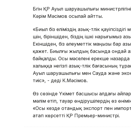
Бүгін ҚР Ауыл шаруашылығы министрлігіні
Кәрім Мәсімов осылай айтты.
«Биыл біз еліміздің азық-түлік қауіпсіздіг
үшін, біріншіден, біздің ішкі нарығымыз а
Екіншіден, біз әлеуметтік маңызы бар а
қажет. Биылғы жылдың басында ондай а
байқалды. Осы мәселені ерекше назарда ұс
халыққа негізгі азық-түлік бағасының тұр
Ауыл шаруашылығы мен Сауда және экон
тиіс», - деді К.Мәсімов.
Өз сөзінде Үкімет басшысы алдағы айларда
мәлім етіп, тауар өндірушілердің өз өнімі
«Осы кезде отандық экспорт пен импортт
атап көрсетті ҚР Премьер-министрі.