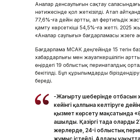
Аналар денсаулығын сақтау саласындағы
нәтижесінде қол жеткізілді. Атап айтқанд
77,6%-ға дейін артты, ал фертильдік ж
қамту көрсеткіші 54,5%-ға жетті. 2025 
«Аналар саулығы» бағдарламасы жүзеге а
Бағдарлама МСАК деңгейінде 15 тегін ба
хабардарлығы мен жауапкершілігін артты
өңірдегі 19 облыстық перинаталдық ор
бекітілді. Бұл құрылымдарды біріздендіру
береді.
-Жаңғырту шеңберінде отбасын
кейінгі қалпына келтіруге дей
қызмет көрсету мақсатында «
ашылды. Қазіргі таңда олардың 
жерлерде, 24-і облыстық пер
жұмыс істейді. Алдағы уақыт