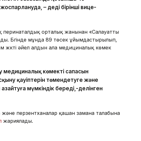
оспарлануда, – деді бірінші вице-
ық перинаталдық орталық жанынан «Салауатты
ы. Бүгінде мұнда 89 төсек ұйымдастырылып,
м жүкті әйел алдын ала медициналық көмек
у медициналық көмектің сапасын
асқыну қауіптерін төмендетуге және
і азайтуға мүмкіндік береді,-делінген
а және перзентханалар қашан замана талабына
л
жариялады.