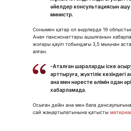
әйелдер консультациясын ашу ж
министр.
Сонымен қатар ол өңірлерде 19 облыст
Ана» пансионаттары ашылғанын хабарлад
жоғары қауіп тобындағы 3,5 мыңнан аста
алған.
-Аталған шараларды іске асыр
арттыруға, жүктілік кезіндегі 
ана мен нәресте өлімін одан әр
хабарламада.
Осыған дейін ана мен бала денсаулығын
сай жаңартылатынына қатысты
материа