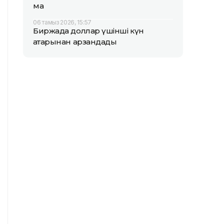
ма
06 тамыз 2026, 15:57
Биржада доллар үшінші күн
қатарынан арзандады