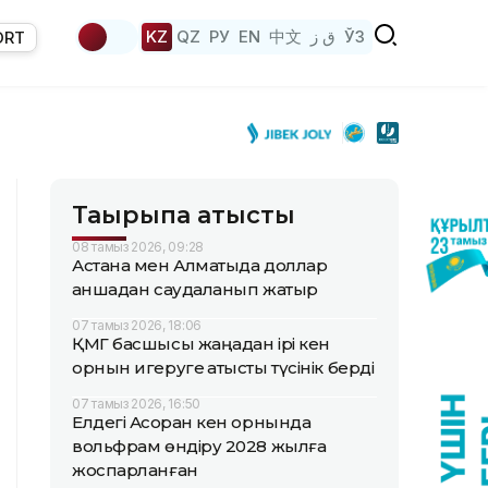
KZ
QZ
РУ
EN
中文
ق ز
ЎЗ
ORT
Тақырыпқа қатысты
08 тамыз 2026, 09:28
Астана мен Алматыда доллар
қаншадан саудаланып жатыр
07 тамыз 2026, 18:06
ҚМГ басшысы жаңадан ірі кен
орнын игеруге қатысты түсінік берді
07 тамыз 2026, 16:50
Елдегі Ақсоран кен орнында
вольфрам өндіру 2028 жылға
жоспарланған