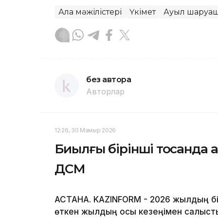
Алқа мәжілістері
Үкімет
Ауыл шаруа
без автора
Авторлар
12:26, 30 Мамыр 2026
Биылғы бірінші тоқсанда а
ДСМ
АСТАНА. KAZINFORM - 2026 жылдың бі
өткен жылдың осы кезеңімен салысты