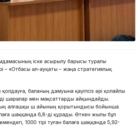
мдамасының іске асырылу барысы туралы
рі – «Отбасы әл-ауқаты – жаңа стратегиялық
 қолдауға, баланың дамуына қауіпсіз әрі қолайлы
нді шаралар мен мақсаттарды айқындайды.
лдың алғашқы үш айының қорытындысы бойынша
балаға шаққанда 6,8-ді құрады. Өткен жылы бұл
төмендеп, 1000 тірі туған балаға шаққанда 5,92-