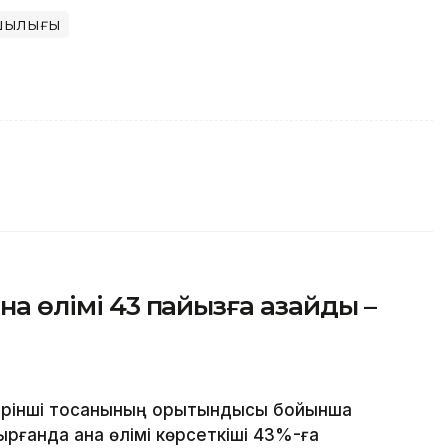
шылығы
на өлімі 43 пайызға азайды –
рінші тоқсанының қорытындысы бойынша
рғанда ана өлімі көрсеткіші 43%-ға