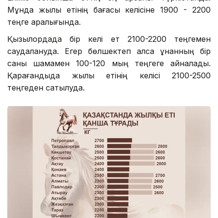
Мұнда жылқы етінің бағасы келісіне 1900 - 2200
теңге аралығында.
Қызылордада бір келі ет 2100-2200 теңгемен
саудалануда. Егер бөлшектеп алса құнанның бір
саны шамамен 100-120 мың теңгеге айналады.
Қарағандыда жылқы етінің келісі 2100-2500
теңгеден сатылуда.