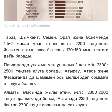
Фото: Инфографика/Kazinform
Тараз, Шымкент, Семей, Орал және Өскеменде
1,5-2 жасар құнан етінің келісі 2200 теңгеден.
Жіліктеп сатып алса бір саны 120-150 мың теңгеге
дейін барады.
Павлодарда құнажын мен құнанның 1 келі етін 2300-
2500 теңгеге алуға болады. Атырау, Ақтөбе және
Жезқазғанда да шамамен осы мөлшердегі соммаға
ет алуға болады.
Алматы қаласында жылқы етінің келісі 2300-2600
теңге аралығында болса, Астанада 2350 теңгеден
бастап 2700 теңге аралығында сатылуда.