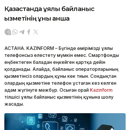
Қазақстанда ұялы байланыс
қызметінің құны қанша
АСТАНА. KAZINFORM – Бүгінде өмірімізді ұялы
телефонсыз елестету мүмкін емес. Смартфонды
еңбектеген баладан еңкейген қартқа дейін
қолданады. Алайда, байланыс операторларының
қызметінсіз олардың құны көк тиын. Сондықтан
олардың қызметіне телефон ұстаған кез келген
адам жүгінуге мәжбүр. Осыған орай
Kazinform
тілшісі ұялы байланыс қызметінің құнына шолу
жасады.