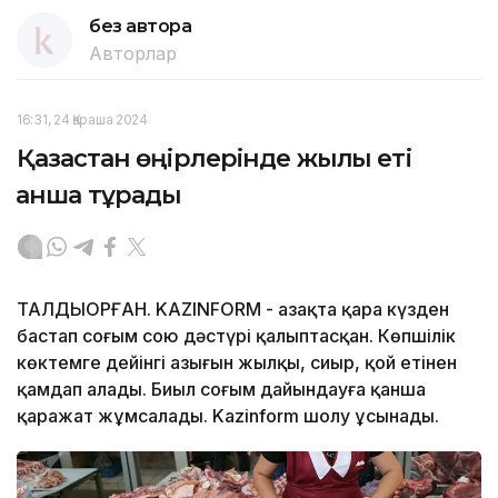
без автора
Авторлар
16:31, 24 Қараша 2024
Қазақстан өңірлерінде жылқы еті
қанша тұрады
ТАЛДЫҚОРҒАН. KAZINFORM - Қазақта қара күзден
бастап соғым сою дәстүрі қалыптасқан. Көпшілік
көктемге дейінгі азығын жылқы, сиыр, қой етінен
қамдап алады. Биыл соғым дайындауға қанша
қаражат жұмсалады. Kazinform шолу ұсынады.