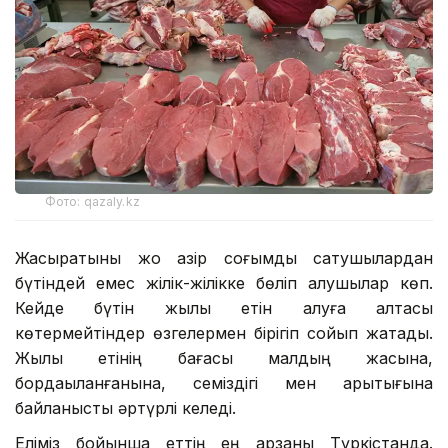
Фото: qazaly.kz
Жасыратыны жоқ қазір соғымды сатушылардан
бүтіндей емес жілік-жілікке бөліп алушылар көп.
Кейде бүтін жылқы етін алуға қалтасы
көтермейтіндер өзгелермен бірігіп сойып жатады.
Жылқы етінің бағасы малдың жасына,
бордақыланғанына, семіздігі мен арықтығына
байланысты әртүрлі келеді.
Еліміз бойынша еттің ең арзаны Түркістанда.