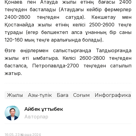
Қонаев пен Ақтауда жылқы етінің бағасы 2400
теңгеден басталады (Ақтаудағы кейбір фермерлер
2400-2800 теңгеден сатуда). Көкшетау мен
Қостанайда жылқы етінің келісі 2500-2600 теңге
тұрады (егер бөлшектеп алса құнанның бір саны
120-160 мың теңге аралығында болады).
Өзге өңірлермен салыстырғанда Талдықорғанда
жылқы еті қымбатырақ. Келісі 2600-2800 теңгеден
басталса, Петропавлда-2700 теңгеден сатылып
жатыр.
Жылқы
Азық-түлік
Баға
Соғым
Инфографика
Айбек Құттыбек
Авторлар
16:05, 23 Қараша 2024