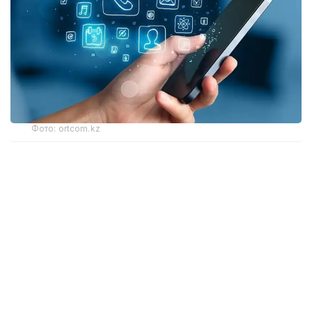
Фото: ortcom.kz
Қазақстандықтар үшін ең арзан әрі барынша тиімді
тарифті анықтау өте қиын. Мұнда тұтынушыға қажет
нәрсе маңызды рөл атқарады: интернет
гигабайттары немесе телефонмен сөйлесу
минуттары. Рейтингке көптеген қазақстандыққа белгілі
5 ұялы байланыс оператор ілікті. Бағаны саралау
барысында белгілі бір компанияның ең қымбат
тарифтерін де ескердік.