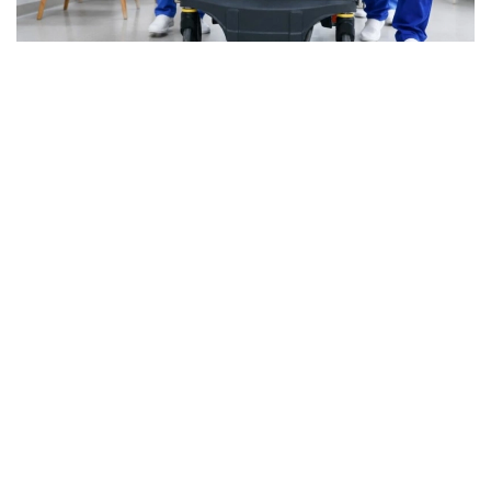
Фото: ОКҚ
Бүгінде мамандандырылған көмекті 1 500-ден
астам травматолог дәрігер көрсетеді. Елде 81
травматологиялық пункт, 4 мыңнан астам
мамандандырылған төсек және 260 медициналық
ұйым жұмыс істейді. Қызметтің кадрлық әлеуетін
нығайту және инфрақұрылымын дамыту
жұмыстары жалғасады.
Негізгі бағыттардың бірі — өңірлік травматологиялық
орталықтар желісін құру. Мұндай орталықтар
Астана, Алматы, Қарағанды және Балқаш
қалаларында ашылған. 2027 жылға дейін желіні
еліміздің өзге өңірлерінде де кеңейту жоспарланып