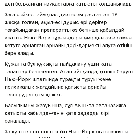
деп болжанған науқастарға қатысты қолданылады
Заңға сәйкес, айықпас диагнозы расталған, 18
жасқа толған, ақыл-есі дұрыс әрі дәрігер
тағайындаған препаратты өз бетінше қабылдай
алатын Нью-Йорк тұрғындары өмірден өз еркімен
кетуге арналған арнайы дәрі-дәрмекті алуға өтініш
бере алады.
Құжатта бұл құқықты пайдалану үшін қатаң
талаптар белгіленген. Атап айтқанда, өтініш беруші
Нью-Йорк штатында тұрақты тұруы және
психикалық жағдайына қатысты арнайы
тексеруден өтуі қажет.
Басылымның жазуынша, бұл АҚШ-та эвтаназияға
қатысты қабылданған ең қатаң заңдардың бірі
саналады.
Заң күшіне енгеннен кейін Нью-Йорк эвтаназияны