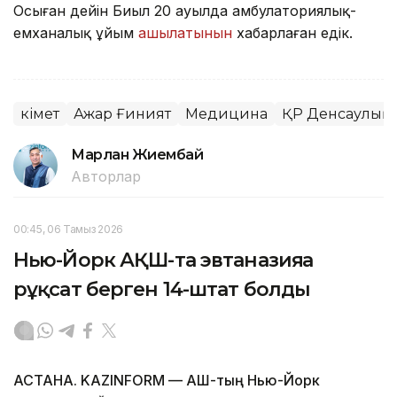
Осыған дейін Биыл 20 ауылда амбулаториялық-
емханалық ұйым
ашылатынын
хабарлаған едік.
Үкімет
Ажар Ғиният
Медицина
ҚР Денсаулық с
Марлан Жиембай
Авторлар
00:45, 06 Тамыз 2026
Нью-Йорк АҚШ-та эвтаназияға
рұқсат берген 14-штат болды
АСТАНА. KAZINFORM — АҚШ-тың Нью-Йорк