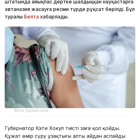
штатында айықпас дертке шалдыққан науқастарға
эвтаназия жасауға ресми түрде рұқсат берілді. Бұл
туралы
Белта
хабарлады.
Фото: pexels.com
Губернатор Кэти Хокул тиісті заңға қол қойды.
Құжат өмір сүру ұзақтығы алты айдан аспайды