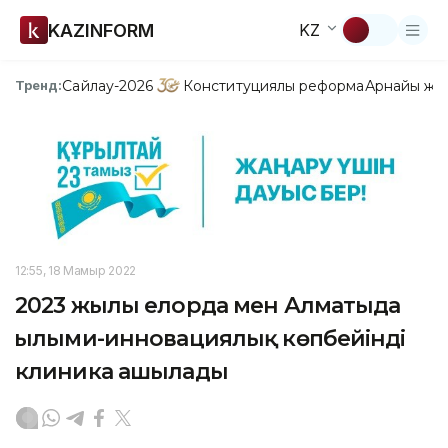
KAZINFORM
KZ
Сайлау-2026
Конституциялық реформа
Арнайы жо
Тренд:
12:55, 18 Мамыр 2022
2023 жылы елорда мен Алматыда
ғылыми-инновациялық көпбейінді
клиника ашылады