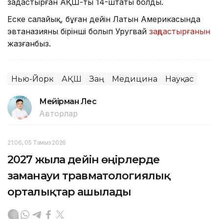
заңдастырған АҚШ-тың 14-штаты болды.
Еске салайық, бұған дейін Латын Америкасында
эвтаназияны бірінші болып Уругвай
заңдастырғанын
жазғанбыз.
Нью-Йорк
АҚШ
Заң
Медицина
Науқас
Мейірман Лес
Авторлар
21:06, 05 Тамыз 2026
2027 жылға дейін өңірлерде
заманауи травматологиялық
орталықтар ашылады