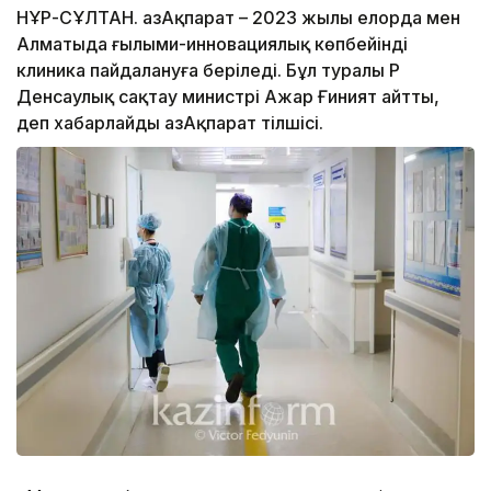
НҰР-СҰЛТАН. ҚазАқпарат – 2023 жылы елорда мен
Алматыда ғылыми-инновациялық көпбейінді
клиника пайдалануға беріледі. Бұл туралы ҚР
Денсаулық сақтау министрі Ажар Ғиният айтты,
деп хабарлайды ҚазАқпарат тілшісі.