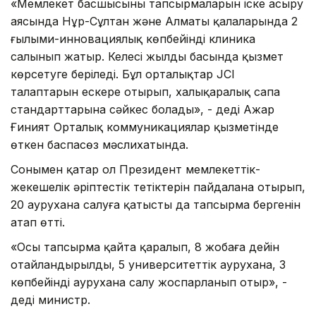
«Мемлекет басшысының тапсырмаларын іске асыру
аясында Нұр-Сұлтан және Алматы қалаларында 2
ғылыми-инновациялық көпбейінді клиника
салынып жатыр. Келесі жылдың басында қызмет
көрсетуге беріледі. Бұл орталықтар JCI
талаптарын ескере отырып, халықаралық сапа
стандарттарына сәйкес болады», - деді Ажар
Ғиният Орталық коммуникациялар қызметінде
өткен баспасөз мәслихатында.
Сонымен қатар ол Президент мемлекеттік-
жекешелік әріптестік тетіктерін пайдалана отырып,
20 аурухана салуға қатысты да тапсырма бергенін
атап өтті.
«Осы тапсырма қайта қаралып, 8 жобаға дейін
оңтайландырылды, 5 университеттік аурухана, 3
көпбейінді аурухана салу жоспарланып отыр», -
деді министр.