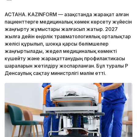
АСТАНА. KAZINFORM — Қазақстанда жарақат алған
пациенттерге медициналық көмек көрсету жүйесін
жаңғырту жұмыстары жалғасып жатыр. 2027
жылға дейін өңірлік травматологиялық орталықтар
желісі құрылып, шокқа қарсы бөлімшелер
жаңғыртылады, жедел медициналық көмекті
күшейту және жарақаттанудың профилактикасы
шараларын жетілдіру жоспарланған. Бұл туралы ҚР
Денсаулық сақтау министрлігі мәлім етті.