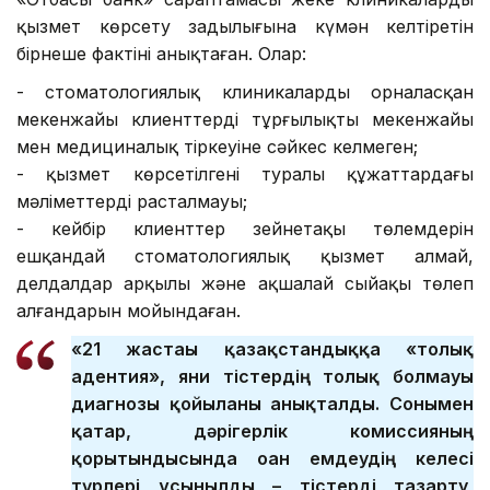
қызмет көрсету заңдылығына күмән келтіретін
бірнеше фактіні анықтаған. Олар:
- стоматологиялық клиникалардың орналасқан
мекенжайы клиенттердің тұрғылықты мекенжайы
мен медициналық тіркеуіне сәйкес келмеген;
- қызмет көрсетілгені туралы құжаттардағы
мәліметтердің расталмауы;
- кейбір клиенттер зейнетақы төлемдерін
ешқандай стоматологиялық қызмет алмай,
делдалдар арқылы және ақшалай сыйақы төлеп
алғандарын мойындаған.
«21 жастағы қазақстандыққа «толық
адентия», яғни тістердің толық болмауы
диагнозы қойылғаны анықталды. Сонымен
қатар, дәрігерлік комиссияның
қорытындысында оған емдеудің келесі
түрлері ұсынылды – тістерді тазарту,