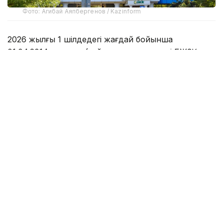
Фото: Агибай Аяпбергенов / Kazinform
2026 жылғы 1 шілдедегі жағдай бойынша
01.04.2014 жылдан (зейнетақы активтері БЖЗҚ-ға
біріктірілгеннен кейін) бастап жинақталған ҚРҰБ
тапқан таза инвестициялық табыс 11,15 трлн
теңгеден асты. Оның салымшылардың (алушылардың)
зейнетақы жинақтарының жалпы көлеміндегі үлесі
жүргізілген төлемдер есебімен бірге 41,4% болды,
бұл инвестициялық кірістің азаматтардың зейнетақы
жинақтарының ұлғаюына елеулі үлесін растайды.
ҚРҰБ-тың міндетті зейнетақы жарналары, міндетті
кәсіптік зейнетақы жарналары, ерікті зейнетақы
жарналары есебінен зейнетақы активтерін басқару
жөніндегі инвестициялық қызметінің нәтижесінде
2025 жылдың шілдесінен бастап 2026 жылдың
маусымына дейінгі 12 айда есептелген