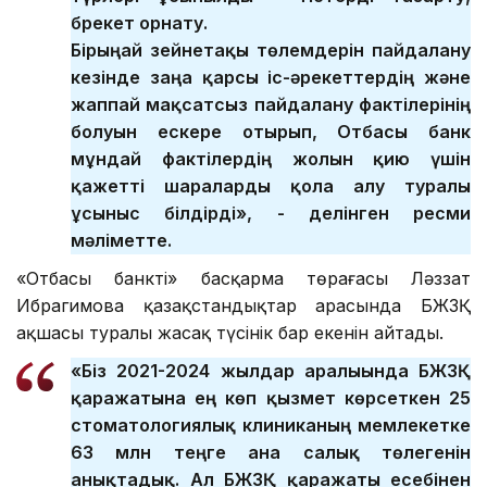
брекет орнату.
Бірыңғай зейнетақы төлемдерін пайдалану
кезінде заңға қарсы іс-әрекеттердің және
жаппай мақсатсыз пайдалану фактілерінің
болуын ескере отырып, Отбасы банк
мұндай фактілердің жолын қию үшін
қажетті шараларды қолға алу туралы
ұсыныс білдірді», - делінген ресми
мәліметте.
«Отбасы банктің» басқарма төрағасы Ләззат
Ибрагимова қазақстандықтар арасында БЖЗҚ
ақшасы туралы жаңсақ түсінік бар екенін айтады.
«Біз 2021-2024 жылдар аралығында БЖЗҚ
қаражатына ең көп қызмет көрсеткен 25
стоматологиялық клиниканың мемлекетке
63 млн теңге ғана салық төлегенін
анықтадық. Ал БЖЗҚ қаражаты есебінен