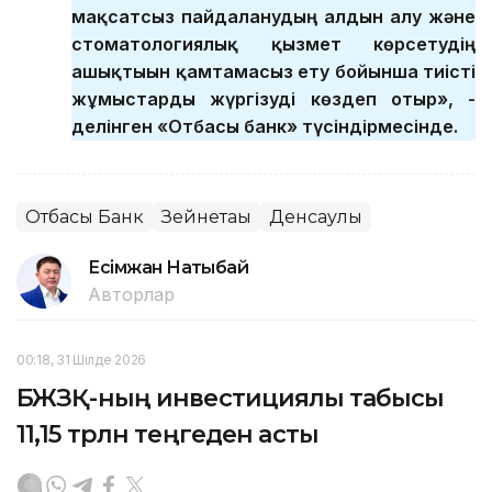
мақсатсыз пайдаланудың алдын алу және
стоматологиялық қызмет көрсетудің
ашықтығын қамтамасыз ету бойынша тиісті
жұмыстарды жүргізуді көздеп отыр», -
делінген «Отбасы банк» түсіндірмесінде.
Отбасы Банк
Зейнетақы
Денсаулық
Есімжан Нақтыбай
Авторлар
00:18, 31 Шілде 2026
БЖЗҚ-ның инвестициялық табысы
11,15 трлн теңгеден асты