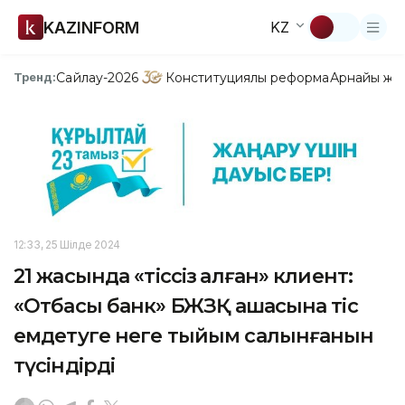
KAZINFORM
KZ
Сайлау-2026
Конституциялық реформа
Арнайы жо
Тренд:
12:33, 25 Шілде 2024
21 жасында «тіссіз қалған» клиент:
«Отбасы банк» БЖЗҚ ақшасына тіс
емдетуге неге тыйым салынғанын
түсіндірді