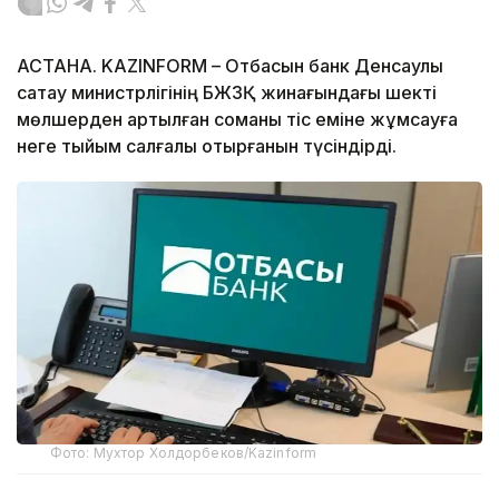
АСТАНА. KAZINFORM – Отбасын банк Денсаулық
сақтау министрлігінің БЖЗҚ жинағындағы шекті
мөлшерден артылған соманы тіс еміне жұмсауға
неге тыйым салғалы отырғанын түсіндірді.
Фото: Мухтор Холдорбеков/Kazinform