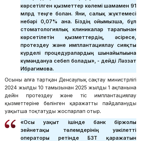
көрсетілген қызметтер көлемі шамамен 91
млрд теңге болған. Яғни, салық жүктемесі
небәрі 0,07% ғана. Біздің ойымызша, бұл
стоматологиялық клиникалар тарапынан
көрсетілетін қызметтердің, әсіресе,
протездеу және имплантациялау сияқты
күрделі процедуралардың шынайылығына
күмәндануға себеп болады», - дейді Ләззат
Ибрагимова.
Осыны алға тартқан Денсаулық сақтау министрлігі
2024 жылдың 10 тамызынан 2025 жылдың 1 ақпанына
дейін протездеу және тіс имплантациялау
қызметтеріне бөлінген қаражатты пайдалануды
уақытша тоқтатуды жоспарлап отыр.
«Осы уақыт ішінде банк біржолғы
зейнетақы төлемдерінің уәкілетті
операторы ретінде БЗТ қаражатын