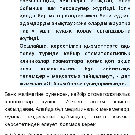
схемалардың белгілерін анықтап, олар
бойынша ішкі тексерулер жүргізді. Істің
қолда бар материалдарымен банк күдікті
адамдарды анықтау және оларды жауапқа
тарту үшін құқық қорғау органдарына
жүгінді.
Осылайша, көрсетілген қызметтерге ақы
төлеу түрінде кейбір стоматологиялық
клиникалар азаматтарға қолма-қол ақша
алуға көмектескен. Бұл зейнетақы
төлемдерін мақсатсыз пайдалану», - деп
жазылған «Отбасы банк» түсіндірмесінде.
Банк мәліметіне сүйенсек, кейбір стоматологиялық
клиникалар күніне 70-тен астам клиент
қабылдаған. Алайда бұл медициналық мекемелердің
мұнша емделушіні қабылдап, тиісті қызмет
көрсететіндей әлеуеті болмаса керек.
«Отбасы банк» сараптамасы жеке клиникалардың