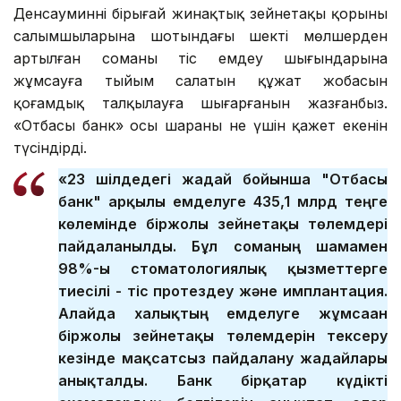
Денсауминнің бірыңғай жинақтық зейнетақы қорының
салымшыларына шотындағы шекті мөлшерден
артылған соманы тіс емдеу шығындарына
жұмсауға тыйым салатын құжат жобасын
қоғамдық талқылауға шығарғанын жазғанбыз.
«Отбасы банк» осы шараның не үшін қажет екенін
түсіндірді.
«23 шілдедегі жағдай бойынша "Отбасы
банк" арқылы емделуге 435,1 млрд теңге
көлемінде біржолғы зейнетақы төлемдері
пайдаланылды. Бұл соманың шамамен
98%-ы стоматологиялық қызметтерге
тиесілі - тіс протездеу және имплантация.
Алайда халықтың емделуге жұмсаған
біржолғы зейнетақы төлемдерін тексеру
кезінде мақсатсыз пайдалану жағдайлары
анықталды. Банк бірқатар күдікті