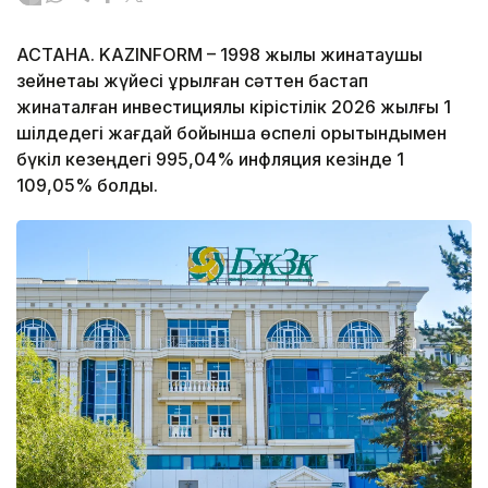
АСТАНА. KAZINFORM – 1998 жылы жинақтаушы
зейнетақы жүйесі құрылған сәттен бастап
жинақталған инвестициялық кірістілік 2026 жылғы 1
шілдедегі жағдай бойынша өспелі қорытындымен
бүкіл кезеңдегі 995,04% инфляция кезінде 1
109,05% болды.