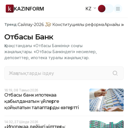
KAZINFORM
KZ
Сайлау-2026
Конституциялық реформа
Арнайы жо
Тренд:
Отбасы Банк
Қазақстандағы «Отбасы Банкінің» соңғы
жаңалықтары. «Отбасы Банкіндегі» несиелер,
депозиттер, ипотека туралы жаңалықтар.
16:19, 08 Тамыз 2026
Отбасы банк ипотекаға
қабылданатын үйлерге
қойылатын талаптарды өзгертті
14:32, 27 Шілде 2026
«Ипотекаға дейінгі кілттер»: