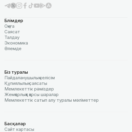
Бөлімдер
Оқиға
Саясат
Талдау
Экономика
Әлемде
Біз туралы
Пайдаланушылық келiciм
Құпиялылық саясаты
Мемлекеттік рәміздер
Жемқорлыққа қарсы шаралар
Мемлекеттік сатып алу туралы мәлiметтер
Басқалар
Сайт картасы