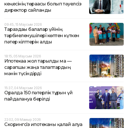
кеңесінің төрағасы болып тәуелсіз
директор сайланды
09:45, 15 Маусым 2026
Тараздағы балалар үйінің
тәрбиеленушілері көптен күткен
пәтер кілттерін алды
18:15, 05 Маусым 2026
Ипотекаға жол тарылды ма —
сарапшы жаңа талаптардың
мәнін түсіндірді
15:37, 04 Маусым 2026
Оралда 150 пәтерлік тұрғын үй
пайдалануға берілді
22:02, 09 Мамыр 2026
Скорингсіз ипотеканы қалай алуға