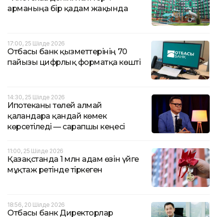
арманыңа бір қадам жақында
17:00, 25 Шілде 2026
Отбасы банк қызметтерінің 70
пайызы цифрлық форматқа көшті
14:30, 25 Шілде 2026
Ипотеканы төлей алмай
қалғандарға қандай көмек
көрсетіледі — сарапшы кеңесі
11:00, 25 Шілде 2026
Қазақстанда 1 млн адам өзін үйге
мұқтаж ретінде тіркеген
18:56, 20 Шілде 2026
Отбасы банк Директорлар