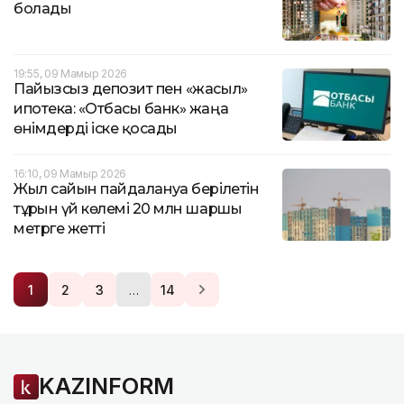
болады
19:55, 09 Мамыр 2026
Пайызсыз депозит пен «жасыл»
ипотека: «Отбасы банк» жаңа
өнімдерді іске қосады
16:10, 09 Мамыр 2026
Жыл сайын пайдалануға берілетін
тұрғын үй көлемі 20 млн шаршы
метрге жетті
…
1
2
3
14
KAZINFORM