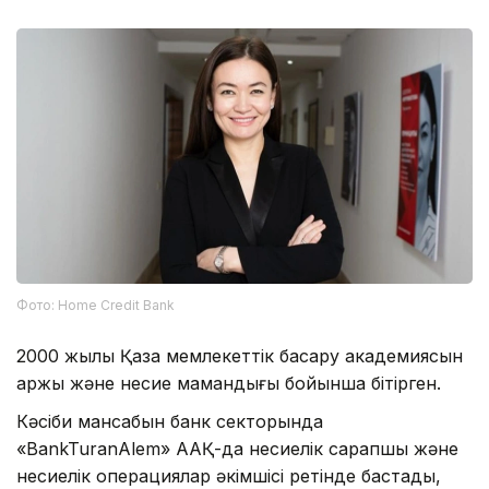
Фото: Home Credit Bank
2000 жылы Қазақ мемлекеттік басқару академиясын
қаржы және несие мамандығы бойынша бітірген.
Кәсіби мансабын банк секторында
«BankTuranAlem» ААҚ-да несиелік сарапшы және
несиелік операциялар әкімшісі ретінде бастады,