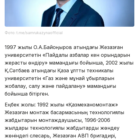
Фото: t.me/samrukazynaofficial
1997 жылы О.А.Байқоңыров атындағы Жезқазған
университетін «Пайдалы қазбалар кен орындарын
жерасты өндіру» мамандығы бойынша, 2002 жылы
Қ.Сәтбаев атындағы Қазақ ұлттық техникалық
университетін «Газ және мұнай құбырларын
жобалау, салу және пайдалану» мамандығы
бойынша бітірген.
Еңбек жолы: 1992 жылы «Қазмеханомонтаж»
Жезқазған монтаж басқармасының технологиялық
жабдықтарын монтаждаушысы, 1996-2006
жылдары технологиялық жабдықтарды жөндеу
жөніндегі слесарь, Жезқазған АВП бригадирі,