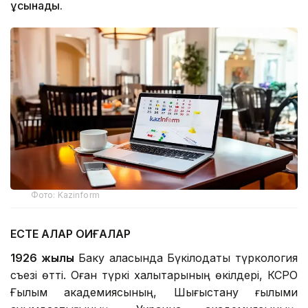
ұсынады.
Фото: Kazinform
ЕСТЕ ҚАЛАР ОҚИҒАЛАР
1926 жылы
Баку қаласында Бүкілодақтық түркология
съезі өтті. Оған түркі халықтарының өкілдері, КСРО
Ғылым академиясының, Шығыстану ғылыми