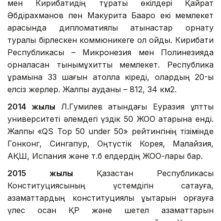
мен Кирибатидің тұрақты өкілдері Қайрат
Әбдірахманов пен Макурита Бааро екі мемлекет
арасында дипломатиялық қатынастар орнату
туралы бірлескен коммюникеге қол қойды. Кирибати
Республикасы – Микронезия мен Полинезияда
орналасқан тынықмұхиттық мемлекет. Республика
құрамына 33 шағын атолла кіреді, олардың 20-ы
елсіз жерлер. Жалпы ауданы – 812, 34 км2.
2014 жылы
Л.Гумилев атындағы Еуразия ұлттық
университеті әлемдегі үздік 50 ЖОО қатарына енді.
Жалпы «QS Top 50 under 50» рейтингінің тізімінде
Гонконг, Сингапур, Оңтүстік Корея, Малайзия,
АҚШ, Испания және т.б елдердің ЖОО-лары бар.
2015 жылы
Қазақстан Республикасы
Конституциясының үстемдігін сақтауға,
азаматтардың конституциялық құқықтарын қорғауға
үлес қосқан ҚР және шетел азаматтарын