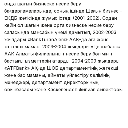
онда шағын бизнеске несие беру
бағдарламаларында, соның ішінде Шағын бизнес –
ЕҚДБ желісінде жұмыс істеді (2001–2002). Содан
кейін ол шағын және орта бизнеске несие беру
саласында мансабын үнемі дамытып, 2002-2003
жылдары «BankTuranAlem» ААҚ-да аға және
жетекші маман, 2003-2004 жылдары «Цеснабанк»
ААҚ Алматы филиалының несие беру бөлімінің
бастығы қызметтерін атқарды. 2004-2009 жылдары
«ATFBank» АҚ-да ШОБ департаментінің жетекші
және бас маманы, аймақтық үйлестіру бөлімінің
менеджері, департамент директорының
орынбасары және Қаскелеңдегі филиал директоры
қызметтерін атқарды. 2009-2013 жылдары «Альянс
Банк» АҚ Басқарма төрағасының орынбасары,
2013-2014 жылдары «Темірбанк» АҚ Басқарма
төрағасының орынбасары – Басқарма мүшесі, 2014-
2016 жылдары «ForteBank» АҚ Басқарма