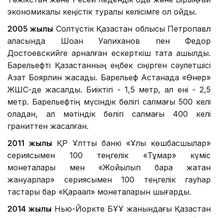
экономикалық кеңістік туралы келісімге қол қойды.
2005 жылы
Солтүстік Қазақстан облысы Петропавл
қаласында Шоқан Уәлиханов пен Федор
Достоевскийге арналған ескерткіш тақта ашылды.
Барельефті Қазақстанның еңбек сіңірген сәулетшісі
Азат Боярлин жасады. Барельеф Астанада «Өнер»
ЖШС-де жасалды. Биіктігі - 1,5 метр, ал ені - 2,5
метр. Барельефтің мүсіндік бөлігі салмағы 500 келі
қоладан, ал мәтіндік бөлігі салмағы 400 келі
граниттен жасалған.
2011 жылы
ҚР Ұлттық банкі «Ұлы көшбасшылар»
сериясымен 100 теңгелік «Тұмар» күміс
монеталары мен «Жойылып бара жатқан
жануарлар» сериясымен 100 теңгелік гауһар
тастары бар «Қарақал» монеталарын шығарды.
2014 жылы
Нью-Йоркте БҰҰ жанындағы Қазақстан