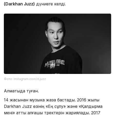
(Darkhan Juzz)
дүниеге келді.
Фото: Іnstagram.com/d.juzz
Алматыда туған.
14 жасынан музыка жаза бастады. 2016 жылы
Darkhan Juzz өзінің «Ең сұлу» және «Қалдырма
мені» атты алғашқы тректерін жариялады. 2017