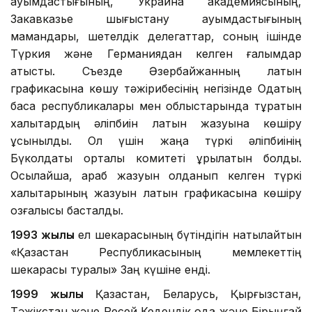
қауымдастығының, Украина академиясының,
Закавказье шығыстану қауымдастығының
мамандары, шетелдік делегаттар, соның ішінде
Түркия және Германиядан келген ғалымдар
қатысты. Съезде Әзербайжанның латын
графикасына көшу тәжірибесінің негізінде Одақтың
басқа республикалары мен облыстарында тұратын
халықтардың әліпбиін латын жазуына көшіру
ұсынылды. Ол үшін жаңа түркі әліпбиінің
Бүколдақтық орталық комитеті құрылатын болды.
Осылайша, араб жазуын қолданып келген түркі
халықтарының жазуын латын графикасына көшіру
қозғалысы басталды.
1993 жылы
ел шекарасының бүтіндігін нақтылайтын
«Қазақстан Республикасының мемлекеттің
шекарасы туралы» Заң күшіне енді.
1999 жылы
Қазақстан, Беларусь, Қырғызстан,
Тәжікстан және Ресей Кедендік одақ және Бірыңғай