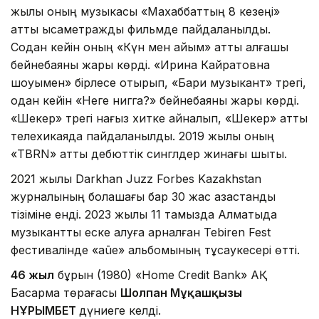
жылы оның музыкасы «Махаббаттың 8 кезеңі»
атты қысқаметражды фильмде пайдаланылды.
Содан кейін оның «Күн мен айым» атты алғашқы
бейнебаяны жарық көрді. «Ирина Кайратовна
шоуымен» бірлесе отырып, «Бари музыкант» трегі,
одан кейін «Неге нигга?» бейнебаяны жарық көрді.
«Шекер» трегі нағыз хитке айналып, «Шекер» атты
телехикаяда пайдаланылды. 2019 жылы оның
«TBRN» атты дебюттік синглдер жинағы шықты.
2021 жылы Darkhan Juzz Forbes Kazakhstan
журналының болашағы бар 30 жас қазақстандық
тізіміне енді. 2023 жылы 11 тамызда Алматыда
музыкантты еске алуға арналған Tebiren Fest
фестивалінде «aūe» альбомының тұсаукесері өтті.
46 жыл
бұрын (1980) «Home Credit Bank» АҚ
Басқарма төрағасы
Шолпан Мұқашқызы
НҰРЫМБЕТ
дүниеге келді.