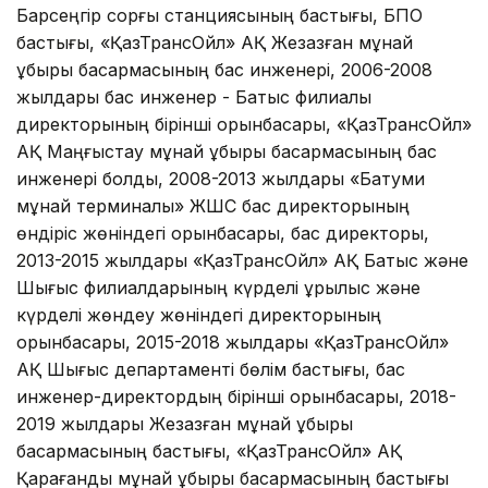
Барсеңгір сорғы станциясының бастығы, БПО
бастығы, «ҚазТрансОйл» АҚ Жезқазған мұнай
құбыры басқармасының бас инженері, 2006-2008
жылдары бас инженер - Батыс филиалы
директорының бірінші орынбасары, «ҚазТрансОйл»
АҚ Маңғыстау мұнай құбыры басқармасының бас
инженері болды, 2008-2013 жылдары «Батуми
мұнай терминалы» ЖШС бас директорының
өндіріс жөніндегі орынбасары, бас директоры,
2013-2015 жылдары «ҚазТрансОйл» АҚ Батыс және
Шығыс филиалдарының күрделі құрылыс және
күрделі жөндеу жөніндегі директорының
орынбасары, 2015-2018 жылдары «ҚазТрансОйл»
АҚ Шығыс департаменті бөлім бастығы, бас
инженер-директордың бірінші орынбасары, 2018-
2019 жылдары Жезқазған мұнай құбыры
басқармасының бастығы, «ҚазТрансОйл» АҚ
Қарағанды ​​мұнай құбыры басқармасының бастығы