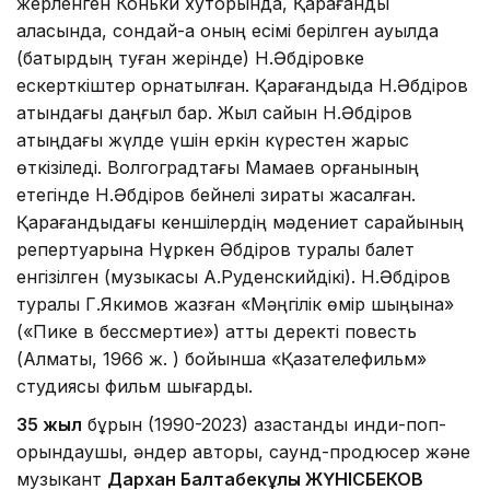
жерленген Коньки хуторында, Қарағанды
қаласында, сондай-ақ оның есімі берілген ауылда
(батырдың туған жерінде) Н.Әбдіровке
ескерткіштер орнатылған. Қарағандыда Н.Әбдіров
атындағы даңғыл бар. Жыл сайын Н.Әбдіров
атыңдағы жүлде үшін еркін күрестен жарыс
өткізіледі. Волгоградтағы Мамаев қорғанының
етегінде Н.Әбдіров бейнелі зираты жасалған.
Қарағандыдағы кеншілердің мәдениет сарайының
репертуарына Нұркен Әбдіров туралы балет
енгізілген (музыкасы А.Руденскийдікі). Н.Әбдіров
туралы Г.Якимов жазған «Мәңгілік өмір шыңына»
(«Пике в бессмертие») атты деректі повесть
(Алматы, 1966 ж. ) бойынша «Қазақтелефильм»
студиясы фильм шығарды.
35 жыл
бұрын (1990-2023) қазақстандық инди-поп-
орындаушы, әндер авторы, саунд-продюсер және
музыкант
Дархан Балтабекұлы ЖҮНІСБЕКОВ