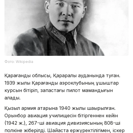
Фото: Wikipedia
Қарағанды облысы, Қарқаралы ауданында туған.
1939 жылы Қарағанды аэроклубының ұшқыштар
курсын бітіріп, запастағы пилот мамандығын
алады.
Қызыл армия қатарына 1940 жылы шақырылған.
Орынбор авиация училищесін бітіргеннен кейін
(1942 ж.), 267-ші авиация дивизиясының 808-ші
полкіне жіберілді. Шайқаста ержүректілігімен, іскер