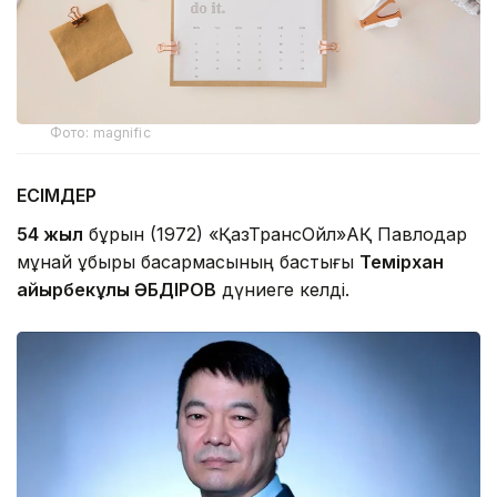
Фото: magnific
ЕСІМДЕР
54 жыл
бұрын (1972) «ҚазТрансОйл»АҚ Павлодар
мұнай құбыры басқармасының бастығы
Темірхан
Қайырбекұлы ӘБДІРОВ
дүниеге келді.