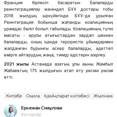
Франция бірлесіп басқаратын Балаларды
реинтеграциялау жөніндегі БҰҰ достары тобы
2018 жылдың қыркүйегінде БҰҰ-да құрылған
Реинтеграция бойынша жаһандық коалицияның
құрамдас бөлігі болып табылады. Коалицияның түпкі
мақсаты - қарулы қақтығыстардан зардап шеккен
балаларды, оның ішінде терористік ұйымдармен
жалданған бұрынғы әскер балаларды, әдеттегі
өмірге қайтарудың жаңа, тиімді әдістерін әзірлеу.
2021 жылы
Астанада қазақтың ұлы ақыны Жамбыл
Жабаевтың 175 жылдығын атап өту ресми рәсімі
өтті.
Күнтізбе
Оқиға
ҚазАқпарат күнтізбесі
Жылнама
Еркежан Смағұлова
Авторлар