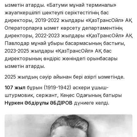
қызметін атқарды. «Батуми мұнай терминалы»
жауапкершілігі шектеулі серіктестігінің бас
директоры, 2019-2022 жылдары «ҚазТрансОйл» АҚ
Операторларға қызмет көрсету департаментінің
директоры, 2022-2023 жылдары «ҚазТрансОйл» АҚ
Павлодар мұнай құбыры басқармасының бастығы,
2023-2025 жылдары «ҚазТрансОйл» АҚ бас
директорының өндіріс жөніндегі орынбасары
қызметін атқарды.
2025 жылдың сәуір айынан бері қазіргі қызметінде.
107 жыл
бұрын (1919-1942) әскери ұшқыш-
штурмовик, сержант, Кеңес Одағының батыры
Нұркен Әбдірұлы ӘБДІРОВ
дүниеге келді.