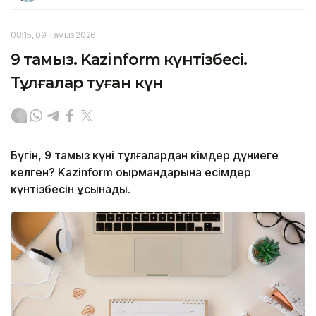
08:15, 09 Тамыз 2026
9 тамыз. Kazinform күнтізбесі.
Тұлғалар туған күн
Бүгін, 9 тамыз күні тұлғалардан кімдер дүниеге
келген? Kazinform оқырмандарына есімдер
күнтізбесін ұсынады.