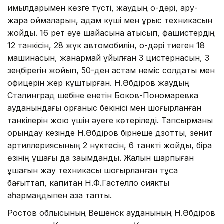
қимылдарымен көзге түсті, жаудың оқ-дәрі, қару-
жарақ қоймаларын, адам күші мен ұрыс техникасын
жойды. 16 рет әуе шайқасына қатысып, фашистердің
12 танкісін, 28 жүк автомобилін, оқ-дәрі тиеген 18
машинасын, жанармай құйылған 3 цистернасын, 3
зеңбірегін жойып, 50-ден астам неміс солдаты мен
офицерін жер кұштырған. Н.Әбдіров жаудың
Сталинград шебіне енетін Боков-Пономаревка
ауданындағы қорғаныс бекінісі мен шоғырланған
танкілерін жою үшін әуеге көтеріледі. Тапсырманы
орындау кезінде Н.Әбдіров бірнеше дзотты, зенит
артиллериясының 2 нүктесін, 6 танкті жойды, бірақ
өзінің ұшағы да зақымданды. Жалын шарпыған
ұшағын жау техникасы шоғырланған тұсқа
бағыттап, капитан Н.Ф.Гастелло сиякты
қаһармаңдықпен қаза тапты.
Ростов облысының Вешенск ауданының Н.Әбдіров