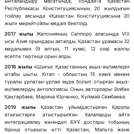
ынталандыру мақсатында, сондай-ақ Қазақстан
Республикасы Конституциясының 20 жылдығын
тойлау аясында «Қазақстан Конституциясына 20
жыл» мерейтойлық медалі бекітілді.
2017 жылы
Жапонияның Саппоро қаласында VІІІ
қысқы Азия орындары аяқталды. Қазақстан құрамасы 32
медальмен (9 алтын, 11 күміс, 12 қола) жалпы
есепте төртінші орын алды.
2018 жылы
«Шығыс Қазақстанның аңыз-әңгімелері»
кітабы шықты. Кітап - облыстың 15 киелі мекені
туралы ұрпақтан-ұрпаққа мұра болып отырған аңыз-
әңгімелердің антологиясы. Оның авторлары: Әлібек
Қаңтарбаев, Марина Юрченко, Күлімай Сембаева.
2019 жылы
Қазақстан ұйымдастырған Қарулы
қақтығыстарға қатыстырылған балаларды қайта
интеграциялау жөніндегі БҰҰ достары тобының
бірінші отырысы өтті. Қазақстан, Мальта және