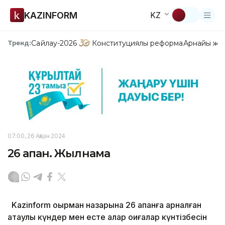
KAZINFORM
KZ
Сайлау-2026
Конституциялық реформа
Арнайы жо
Тренд:
07:00, 26 Ақпан 2024
26 ақпан. Жылнама
Kazinform оқырман назарына 26 ақпанға арналған
атаулы күндер мен есте қалар оқиғалар күнтізбесін