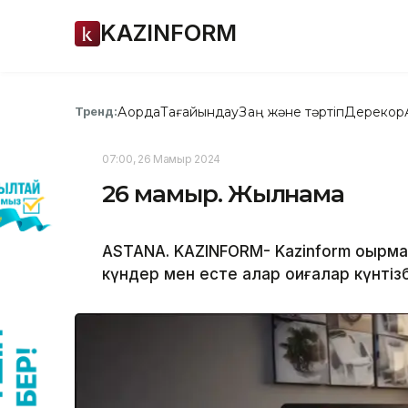
KAZINFORM
Ақорда
Тағайындау
Заң және тәртіп
Дерекқор
Тренд:
07:00, 26 Мамыр 2024
26 мамыр. Жылнама
ASTANA. KAZINFORM- Kazinform оқырм
күндер мен есте қалар оқиғалар күнтіз