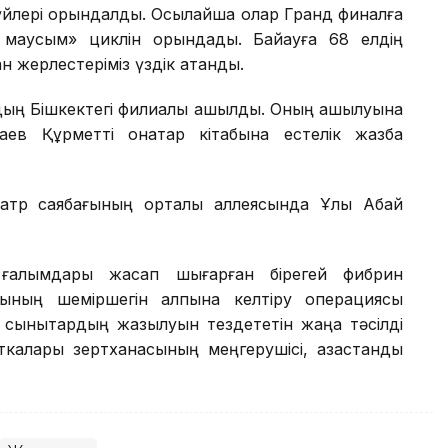
үйлері орындалды. Осылайша олар Гранд финалға
маусым» циклін орындады. Байқауға 68 елдің
 жерлестеріміз үздік атанды.
дың Бішкектегі филиалы ашылды. Оның ашылуына
аев Құрметті қонақтар кітабына естелік жазба
тр саябағының орталық аллеясында Ұлы Абай
тан ғалымдары жасап шығарған бірегей фибрин
нының шеміршегін қалпына келтіру операциясы
 сынықтардың жазылуын тездететін жаңа тәсілді
калары зертханасының меңгерушісі, қазақстандық