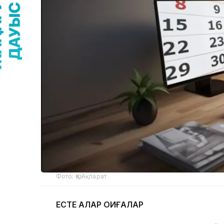
Фото: ҚазАқпарат
ЕСТЕ ҚАЛАР ОҚИҒАЛАР