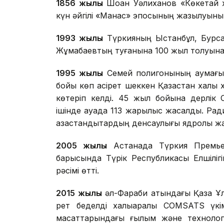
1856 жылы
Шоқан Уәлиханов «Көкетай ха
күн әйгілі «Манас» эпосының жазылуының 
1993 жылы
Түркияның Ыстанбұл, Бурса 
Жұмабаевтың туғанына 100 жыл толуына о
1995 жылы
Семей полигонының аумағын
бойы көп қасірет шеккен Қазақстан халқы
көтеріп келді. 45 жыл бойына дерлік
ішінде ауада 113 жарылыс жасалды. Рад
қазақстандықтардың денсаулығы ядролық 
2005 жылы
Астанада Түркия Премье
барысында Түрік Республикасы Елшілігі
рәсімі өтті.
2015 жылы
әл-Фараби атындағы Қазақ Ұ
рет беделді халықаралық COMSATS үкі
мақсаттарындағы ғылым және технолог