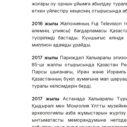
жоғары оқу орнын ұйымға қабылдау тура
өткен үйлестіру кеңесінің отырысында қ
2016 жылы
Жапонияның Fuji Television т
әлемнің құпиясы) бағдарламасы Қазақ
түсірілімді бастады. Күншығыс елінд
миллион адамды құрайды.
2017 жылы
Париждегі Халықаралық эпиз
85-ші жалпы отырысында Қазақстан Ре
Парсы шығанағы, Иран және Израиль е
Қазақстанның бүкіл аумағына мал шаруаш
туралы келісімдерін берді.
2017 жылы
Астанада Халықаралық Тү
Қыдырәлі мен Моңғолия Ұлттық музейі
археологиялық қазба жұмыстарын жүргізу 
ынтымақтастық меморандумына негізд