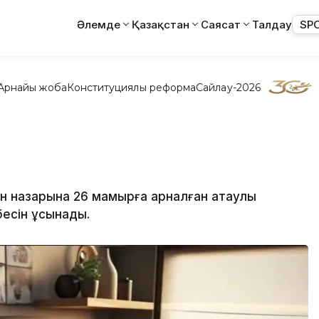
Әлемде
Қазақстан
Саясат
Талдау
SP
Арнайы жоба
Конституциялық реформа
Сайлау-2026
ан назарына 26 мамырға арналған атаулы
бесін ұсынады.