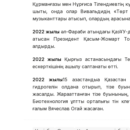
Құрманғазы мен Нұрғиса Тілендиевтің к
шықты, онда олар Вивальдидің «Төрт 
музыканттары қатысып, олардың арасынан
2022 жылы
әл-Фараби атындағы ҚазҰУ-
қатысқан Президент Қасым-Жомарт Тоқ
қалдырды.
2022 жылы
Қырғыз астанасындағы Теа
ескерткішінің ашылу салтанаты өтті.
2022 жылы
15 қазақстандыққа Қазақс
гидрогелін қолдана отырып, тізе буы
жасалды. Жарақаттанған тізе буынының,
Биотехнология ұлттық орталығы тін клет
ғалым Вячеслав Огай жасаған.