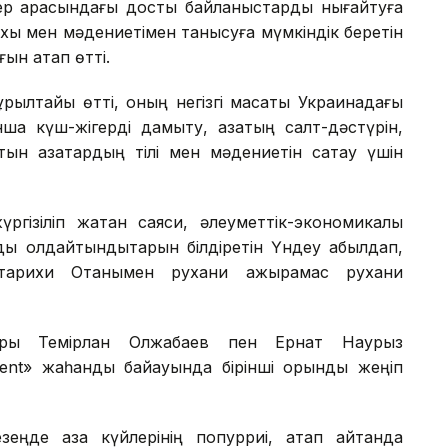
дер арасындағы достық байланыстарды нығайтуға
рихы мен мәдениетімен танысуға мүмкіндік беретін
ын атап өтті.
ұрылтайы өтті, оның негізгі мақсаты Украинадағы
а күш-жігерді дамыту, қазақтың салт-дәстүрін,
н қазақтардың тілі мен мәдениетін сақтау үшін
ргізіліп жатқан саяси, әлеуметтік-экономикалық
 қолдайтындықтарын білдіретін Үндеу қабылдап,
ін тарихи Отанымен рухани ажырамас рухани
ры Темірлан Олжабаев пен Ернат Наурыз
ent» жаһандық байқауында бірінші орынды жеңіп
еңде қазақ күйлерінің попурриі, атап айтқанда