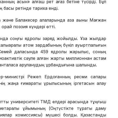
нның асын» алғаш рет қағаз бетіне түсірді. Бұл
басы ретінде тарихқа енді.
және Балакесер қалаларында қазақ ақыны Мағжан
рай поэзия күндері өтті.
да соңғы ядролық заряд жойылды. Ұзақ жылдар
 халықаралық атом зардабының бүкіл ауыртпалығын
 Семей даласында 459 ядролық жарылыс, соның
иоактивтік сәуле алған жарты миллионнан астам
жанталаса қаруланудың құрбандығына шалынды.
р-министрі Режеп Ердоғанның ресми сапары
нің жаңа ғимараты құрылысының іргетасын қалау
лттық университеті ТМД елдері арасында тұңғыш
метаралық ұйымының (Оңтүстікте тұрақты даму
иялар комиссиясы) мүшесі болды. Қазақстандық