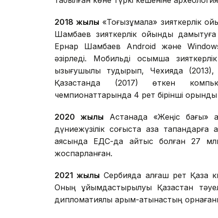
табылған көне түркі кешеніне археологи
2018 жылы
«Тоғызқұмалақ» зияткерлік о
Шамбаев зияткерлік ойынды дамытуға 
Ернар Шамбаев Android және Windows
әзірледі. Мобильді қосымша зияткерл
қызығушылық тудырып, Чехияда (2013)
Қазақстанда (2017) өткен компь
чемпионаттарында 4 рет бірінші орынды 
2020 жылы
Астанада «Жеңіс бағы» а
дүниежүзілік соғыста қаза тапқандарға 
аясында ЕДС-да қайтыс болған 27 млн
жоспарланған.
2021 жылы
Сербияда алғаш рет Қазақ 
Оның ұйымдастырылуы Қазақстан тәуел
дипломатиялық қарым-қатынастың орнаға