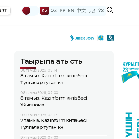
KZ
QZ
РУ
EN
中文
ق ز
ЎЗ
ORT
Тақырыпқа қатысты
08 тамыз 2026, 08:14
8 тамыз. Kazinform күнтізбесі.
Тұлғалар туған күн
08 тамыз 2026, 07:00
8 тамыз. Kazinform күнтізбесі.
Жылнама
07 тамыз 2026, 08:12
7 тамыз. Kazinform күнтізбесі.
Тұлғалар туған күн
07 тамыз 2026, 07:00