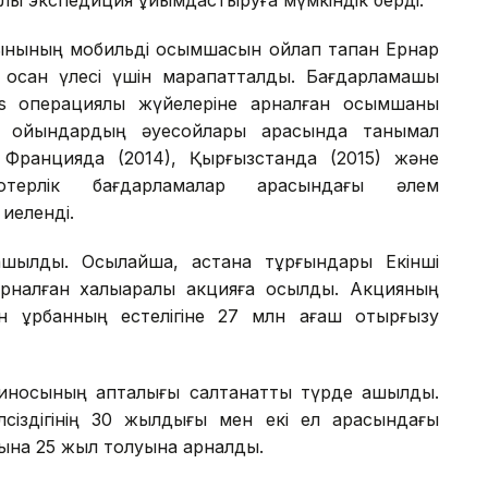
ялық экспедиция ұйымдастыруға мүмкіндік берді.
йынының мобильді қосымшасын ойлап тапқан Ернар
қосқан үлесі үшін марапатталды. Бағдарламашы
 операциялық жүйелеріне арналған қосымшаны
ік ойындардың әуесқойлары арасында танымал
, Францияда (2014), Қырғызстанда (2015) және
ютерлік бағдарламалар арасындағы әлем
иеленді.
шылды. Осылайша, астана тұрғындары Екінші
арналған халықаралық акцияға қосылды. Акцияның
 құрбанның естелігіне 27 млн ағаш отырғызу
киносының апталығы салтанатты түрде ашылды.
сіздігінің 30 жылдығы мен екі ел арасындағы
нына 25 жыл толуына арналды.