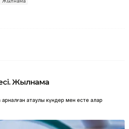
Жылнама
бесі. Жылнама
а арналған атаулы күндер мен есте қалар