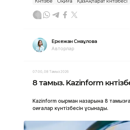
Күнтізбе
Оқиға
ҚазАқпарат күнтізбесі
Еркежан Смағұлова
Авторлар
07:00, 08 Тамыз 2026
8 тамыз. Kazinform күнтіз
Kazinform оқырман назарына 8 тамызғ
оқиғалар күнтізбесін ұсынады.