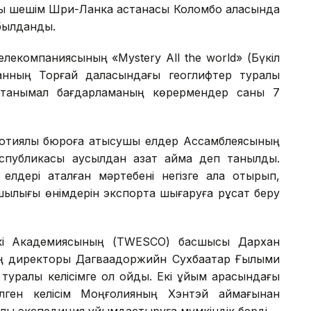
лы шешім Шри-Ланка астанасы Коломбо қаласында
абылданды.
елекомпаниясының «Mystery All the world» (Бүкіл
станның Торғай даласындағы геоглифтер туралы
е танымал бағдарламаның көрермендер саны 7
оотиялық бюроға қатысушы елдер Ассамблеясының
спубликасы аусылдан азат аймақ деп танылды.
лдері аталған мәртебені негізге ала отырып,
ылығы өнімдерін экспортқа шығаруға рұқсат беру
ркі Академиясының (TWESCO) басшысы Дархан
нің директоры Дагваадоржийн Сухбаатар Ғылыми
туралы келісімге қол қойды. Екі ұйым арасындағы
елген келісім Моңғолияның Хэнтэй аймағынан