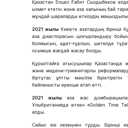
Қазақстан Елшісі Ғабит Сыздықбеков ел
қызмет ететін және қазақ халқының бай та
мұндай шараларды өткізудің маңыздылығ
2021 жылы
Киевте қазақтардың бірінші Қ
қазақ диаспорасын шоғырландыру бойынш
болмысын, әдет-ғұрпын, шетелде тұраты
қосымша жағдай жасау болды.
Құрылтайға қатысушылар Қазақстанда жү
және мәдени-гуманитарлық реформаларды
біртұтас ұлтты мәңгілік біріктірет
байланысты ерекше атап өтті.
2021 жылы
қазақ жас домбырашыла
Ұлыбританияда өткен «Golden Time Tal
алды.
Сайыс екі кезеңнен тұрды. Бірінші кез