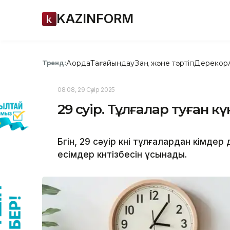
KAZINFORM
Ақорда
Тағайындау
Заң және тәртіп
Дерекқор
Тренд:
08:08, 29 Сәуір 2025
29 сәуір. Тұлғалар туған кү
Бүгін, 29 сәуір күні тұлғалардан кімд
есімдер күнтізбесін ұсынады.