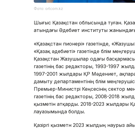
Фото: ortcom.kz
Шығыс Қазақстан облысында туған. Қаза
атындағы Әдебиет институты жанындағы 
«Қазақстан пионері» газетінде, «Жазуш
«Қазақ әдебиеті» газетінде бөлім меңгер
Қазақстан Жазушылар одағы басқармасы
газетінің бас редакторы, 1993-1997 жылд
1997-2001 жылдары ҚР Мәдениет, ақпарат
дамыту департаментінің бөлім меңгеруші
Премьер-Министрі Кеңсесінің сектор мең
газетінің бас редакторы, 2008-2018 жы
қызметін атқарды. 2018-2023 жылдары Қ
лауазымында болды.
Қазіргі қызметн 2023 жылдың наурыз айы