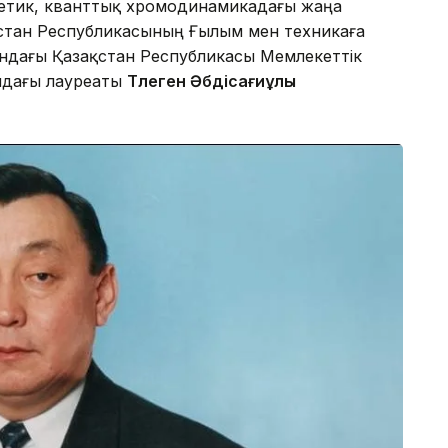
оретик, кванттық хромодинамикадағы жаңа
қстан Республикасының Ғылым мен техникаға
тындағы Қазақстан Республикасы Мемлекеттік
ндағы лауреаты
Төлеген Әбдісағиұлы