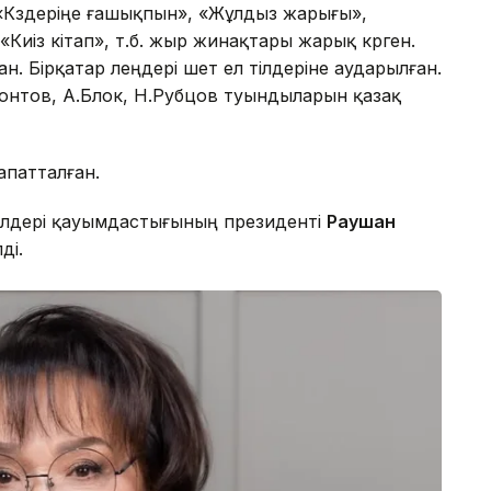
Көздеріңе ғашықпын», «Жұлдыз жарығы»,
иіз кітап», т.б. жыр жинақтары жарық көрген.
ан. Бірқатар өлеңдері шет ел тілдеріне аударылған.
монтов, А.Блок, Н.Рубцов туындыларын қазақ
апатталған.
йелдері қауымдастығының президенті
Раушан
ді.