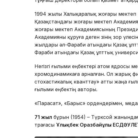
тұңғыш директоры болып қызмет атқард
1994 жылы Халықаралық жоғары мектеп 
Қазақстандағы жоғары мектеп Академия
жоғары мектеп Академиясының Президиу
Академияны құруға деген өзінің зор үлес
жылдары әл-Фараби атындағы Қазақ ұлтт
Фараби атындағы Қазақ ұлттық универси
Негізгі ғылыми еңбектері атом ядросы м
хромодинамикаға арналған. Ол жарық физ
стохастикалық кванттау» атты жаңа ғыл
ғылыми еңбектің авторы.
«Парасат», «Барыс» ордендерімен, меда
7
1 жыл
бұрын (1954) – Түрксой жанында
төрағасы
Ұлықбек Оразбайұлы ЕСДӘУЛЕ