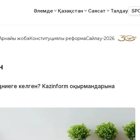
Әлемде
Қазақстан
Саясат
Талдау
SP
Арнайы жоба
Конституциялық реформа
Сайлау-2026
н
ер дүниеге келген? Kazinform оқырмандарына