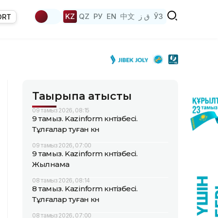
KZ
QZ
РУ
EN
中文
ق ز
ЎЗ
ORT
Тақырыпқа қатысты
09 тамыз 2026, 08:15
9 тамыз. Kazinform күнтізбесі.
Тұлғалар туған күн
09 тамыз 2026, 07:00
9 тамыз. Kazinform күнтізбесі.
Жылнама
08 тамыз 2026, 08:14
8 тамыз. Kazinform күнтізбесі.
Тұлғалар туған күн
08 тамыз 2026, 07:00