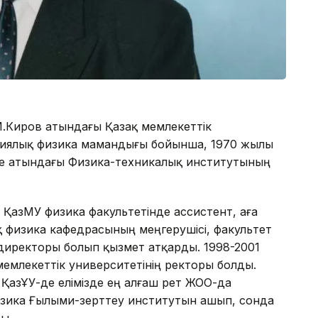
.Киров атындағы Қазақ мемлекеттік
ориялық физика мамандығы бойынша, 1970 жылы
е атындағы Физика-техникалық институтының
ҚазМУ физика факультетінде ассистент, аға
 физика кафедрасының меңгерушісі, факультет
директоры болып қызмет атқарды. 1998-2001
емлекеттік университетінің ректоры болды.
ҚазҰУ-де елімізде ең алғаш рет ЖОО-да
изика Ғылыми-зерттеу институтын ашып, сонда