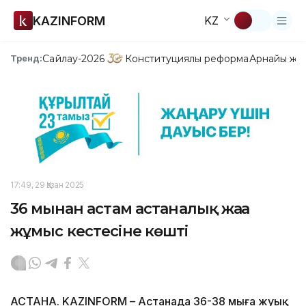
KAZINFORM
KZ
Сайлау-2026
Конституциялық реформа
Арнайы жо
Тренд:
17:49, 29 Қазан 2025
36 мыңнан астам астаналық жаңа
жұмыс кестесіне көшті
АСТАНА. KAZINFORM – Астанада 36-38 мыңға жуық