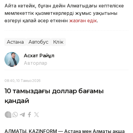
Айта кетейік, бұған дейін Алматыдағы кептеліске
мемлекеттік қызметкерлердің жұмыс уақытының
өзгеруі қалай әсер еткенін
жазған едік
.
Астана
Автобус
Көлік
Асхат Райқұл
Авторлар
08:40, 10 Тамыз 2026
10 тамыздағы доллар бағамы
қандай
АЛМАТЫ. KAZINFORM — Астана мен Алматы ақша