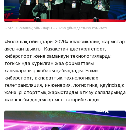
Фото: «Болашақ ойындары – 2026» ұйымдастыру комитеті
«Болашақ ойындары 2026» классикалық жарыстар
аясынан шықты. Қазақстан дәстүрлі спорт,
киберспорт және заманауи технологиялардың
тоғысында құрылған жаңа форматтағы
халықаралық жобаны қабылдады. Еліміз
киберспорт, ақпараттық технологиялар,
телетрансляция, инженерия, логистика, қауіпсіздік
және ірі спорттық жарыстарды өткізу салаларында
жаңа кәсіби дағдылар мен тәжірибе алды.