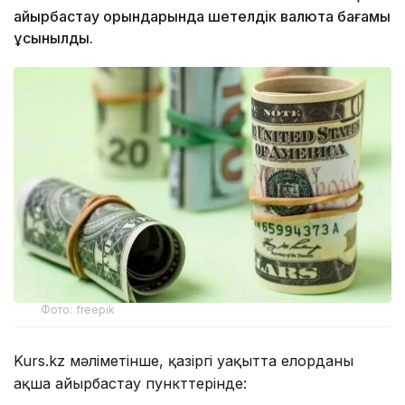
айырбастау орындарында шетелдік валюта бағамы
ұсынылды.
Фото: freepik
Kurs.kz мәліметінше, қазіргі уақытта елорданың
ақша айырбастау пункттерінде: