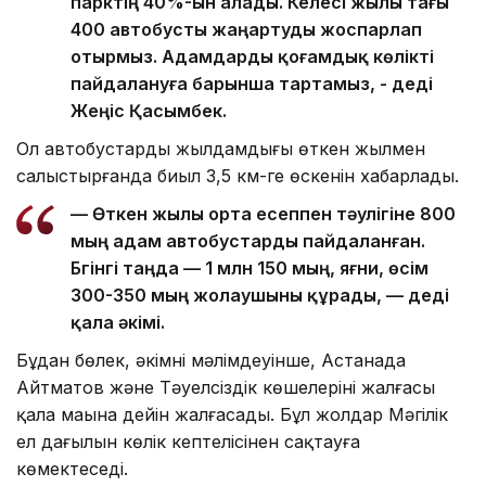
парктің 40%-ын алады. Келесі жылы тағы
400 автобусты жаңартуды жоспарлап
отырмыз. Адамдарды қоғамдық көлікті
пайдалануға барынша тартамыз, - деді
Жеңіс Қасымбек.
Ол автобустардың жылдамдығы өткен жылмен
салыстырғанда биыл 3,5 км-ге өскенін хабарлады.
— Өткен жылы орта есеппен тәулігіне 800
мың адам автобустарды пайдаланған.
Бүгінгі таңда — 1 млн 150 мың, яғни, өсім
300-350 мың жолаушыны құрады, — деді
қала әкімі.
Бұдан бөлек, әкімнің мәлімдеуінше, Астанада
Айтматов және Тәуелсіздік көшелерінің жалғасы
қала маңына дейін жалғасады. Бұл жолдар Мәңгілік
ел даңғылын көлік кептелісінен сақтауға
көмектеседі.