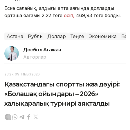
Еске салайық, алдыңғы апта аяғында доллардың
орташа бағамы 2,22 теңге
өсіп,
469,93 теңге болды.
Астана
Рубль
Доллар
Теңге
Экономика
Ва
Досбол Атажан
Авторлар
23:27, 09 Тамыз 2026
Қазақстандағы спорттың жаңа дәуірі:
«Болашақ ойындары – 2026»
халықаралық турнирі аяқталды