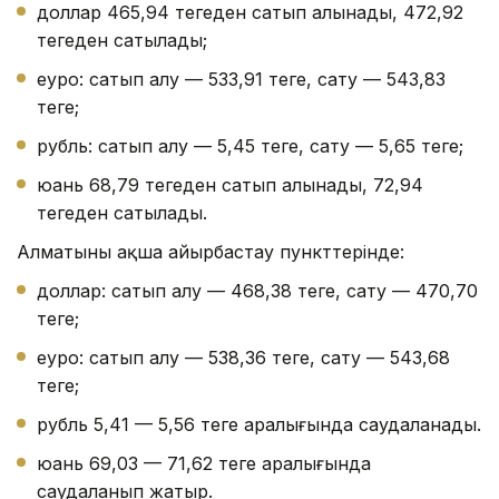
доллар 465,94 теңгеден сатып алынады, 472,92
теңгеден сатылады;
еуро: сатып алу — 533,91 теңге, сату — 543,83
теңге;
рубль: сатып алу — 5,45 теңге, сату — 5,65 теңге;
юань 68,79 теңгеден сатып алынады, 72,94
теңгеден сатылады.
Алматының ақша айырбастау пункттерінде:
доллар: сатып алу — 468,38 теңге, сату — 470,70
теңге;
еуро: сатып алу — 538,36 теңге, сату — 543,68
теңге;
рубль 5,41 — 5,56 теңге аралығында саудаланады.
юань 69,03 — 71,62 теңге аралығында
саудаланып жатыр.