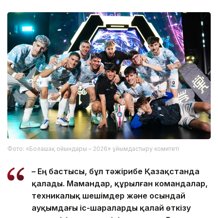
Фото: «Болашақ ойындары – 2026» ұйымдастыру комитеті
– Ең бастысы, бұл тәжірибе Қазақстанда
қалады. Мамандар, құрылған командалар,
техникалық шешімдер және осындай
ауқымдағы іс-шараларды қалай өткізу