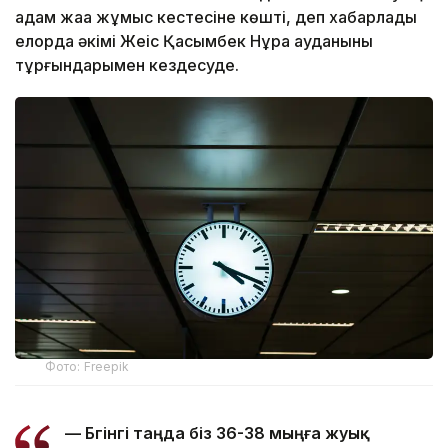
адам жаңа жұмыс кестесіне көшті, деп хабарлады
елорда әкімі Жеңіс Қасымбек Нұра ауданының
тұрғындарымен кездесуде.
Фото: Freepik
— Бүгінгі таңда біз 36-38 мыңға жуық