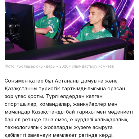
Фото: «Болашақ ойындары – 2026» ұйымдастыру комитеті
Сонымен қатар бұл Астананың дамуына және
Қазақстанның туристік тартымдылығына орасан
зор үлес қосты. Түрлі елдерден келген
спортшылар, командалар, жанкүйерлер мен
мамандар Қазақстанды бай тарихы мен мәдениеті
бар ел ретінде ғана емес, ең күрделі халықаралық
технологиялық жобаларды жүзеге асыруға
қабілетті заманауи мемлекет ретінде көрді.