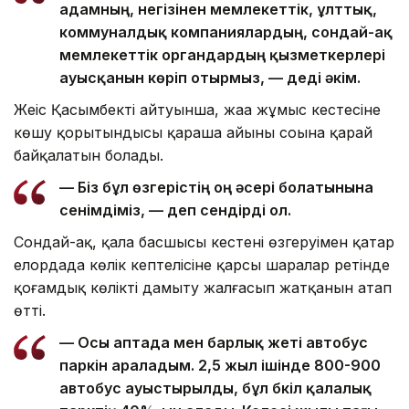
адамның, негізінен мемлекеттік, ұлттық,
коммуналдық компаниялардың, сондай-ақ
мемлекеттік органдардың қызметкерлері
ауысқанын көріп отырмыз, — деді әкім.
Жеңіс Қасымбектің айтуынша, жаңа жұмыс кестесіне
көшу қорытындысы қараша айының соңына қарай
байқалатын болады.
— Біз бұл өзгерістің оң әсері болатынына
сенімдіміз, — деп сендірді ол.
Сондай-ақ, қала басшысы кестенің өзгеруімен қатар
елордада көлік кептелісіне қарсы шаралар ретінде
қоғамдық көлікті дамыту жалғасып жатқанын атап
өтті.
— Осы аптада мен барлық жеті автобус
паркін араладым. 2,5 жыл ішінде 800-900
автобус ауыстырылды, бұл бүкіл қалалық