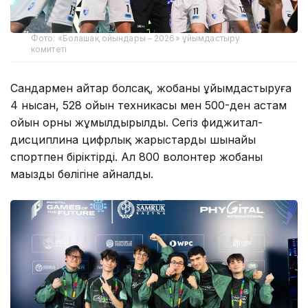
Фото: «Болашақ ойындары – 2026» ұйымдастыру
комитеті
Сандармен айтар болсақ, жобаны ұйымдастыруға
4 нысан, 528 ойын техникасы мен 500-ден астам
ойын орны жұмылдырылды. Сегіз фиджитал-
дисциплина цифрлық жарыстарды шынайы
спортпен біріктірді. Ал 800 волонтер жобаның
маңызды бөлігіне айналды.