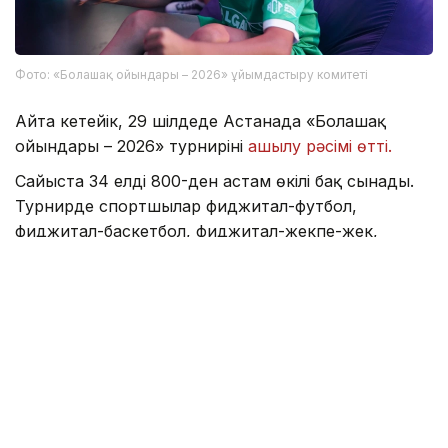
Фото: «Болашақ ойындары – 2026» ұйымдастыру комитеті
Айта кетейік, 29 шілдеде Астанада «Болашақ
ойындары – 2026» турнирінің
ашылу рәсімі өтті.
Сайыста 34 елдің 800-ден астам өкілі бақ сынады.
Турнирде спортшылар фиджитал-футбол,
фиджитал-баскетбол, фиджитал-жекпе-жек,
фиджитал-шутер, фиджитал-би, Dota 2, Mobile
Legends: Bang Bang және PUBG: Battlegrounds
секілді 8 бағыт бойынша күш сынасты.