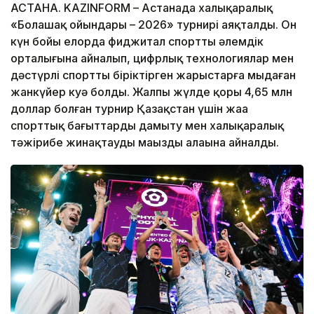
АСТАНА. KAZINFORM – Астанада халықаралық
«Болашақ ойындары – 2026» турнирі аяқталды. Он
күн бойы елорда фиджитал спорттың әлемдік
орталығына айналып, цифрлық технологиялар мен
дәстүрлі спортты біріктірген жарыстарға мыңдаған
жанкүйер куә болды. Жалпы жүлде қоры 4,65 млн
доллар болған турнир Қазақстан үшін жаңа
спорттық бағыттарды дамыту мен халықаралық
тәжірибе жинақтаудың маңызды алаңына айналды.