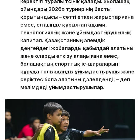
керектігі туралы түсінік қалады. «Болашақ
ойындары 2026» турнирінің басты
қорытындысы – сәтті өткен жарыстар ғана
емес, ел ішінде құрылған адами,
технологиялық және ұйымдастырушылық
капитал. Қазақстанның әлемдік
деңгейдегі жобаларды қабылдай алатыны
және оларды өткізу алаңы ғана емес,
болашақтың спорттық іс-шараларын
құруда толыққанды ұйымдастырушы және
серіктес бола алатыны дәлелденді, – деп
мәлімдеді ұйымдастырушылар.