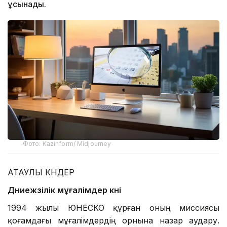
ұсынады.
Фото: Kazinform/ Midjourney
АТАУЛЫ КҮНДЕР
Дүниежүзілік мұғалімдер күні
1994 жылы ЮНЕСКО құрған оның миссиясы
қоғамдағы мұғалімдердің орнына назар аудару.