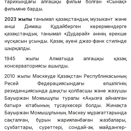
тарихындағы алғашқы фильм болған «Сынақ»
фильміне барды.
2023 жылы
танымал қазақстандық музыкант және
әнші Димаш Құдайберген көрермендерге
қазақстандық танымал «Дударай» әнінің ерекше
нұсқасын ұсынды. Қазақ әуені джаз-фанк стилінде
шырқалды.
1945 жылы Алматыда алғашқы қазақ
консерваториясы ашылды.
2010 жылы Мәскеуде Қазақстан Республикасының
Ресей Федерациясындағы елшілігінің
резиденциясында даңқты қолбасшы және жазушы
Бауыржан Момышұлы туралы «Аңызға айналған
батыр» кітабының тұсаукесері болды. Жинақта
Бауыржан Момышұлының Мәскеу мұрағаттарында
сақталған, бұрын жарияланбаған жазбалары,
сұхбаттары, суреттері, сондай-ақ майдангер-