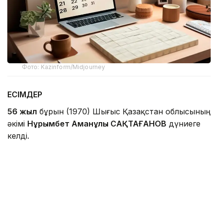
Фото: Kazinform/Midjourney
ЕСІМДЕР
56 жыл
бұрын (1970) Шығыс Қазақстан облысының
әкімі
Нұрымбет Аманұлы САҚТАҒАНОВ
дүниеге
келді.