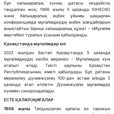
Бұл халықаралық күннің датасы кездейсоқ
таңдалған жоқ: 1966 жылы 5 қазанда ЮНЕСКО
және Халықаралық еңбек ұйымы шақырған
конференцияда мұғалімдердің еңбек жағдайларын
анықтайтын бірінші халықаралық құжат – «Мұғалім
мәртебесі туралы» ұсыным қабылданды.
Қазақстанда мұғалімдер күні
2023 жылдан бастап Қазақстанда 5 қазанда
мұғалімдердің кәсіби мерекесі – Мұғалімдер күні
аталып өтеді. Тиісті қаулыны Қазақстан
Республикасының Үкіметі қабылдады. Бұл датаны
мерекелеу дүниежүзінің 100-ден астам елінде 5
қазанда атап өтілетін Дүниежүзілік мұғалімдер
күнімен синхрондалады.
ЕСТЕ
Қ
АЛАР
О
Қ
И
Ғ
АЛАР
1868 жылы
Талдықорған қаласы өз тарихын