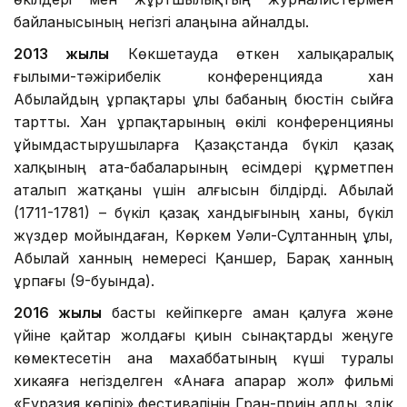
байланысының негізгі алаңына айналды.
2013 жылы
Көкшетауда өткен халықаралық
ғылыми-тәжірибелік конференцияда хан
Абылайдың ұрпақтары ұлы бабаның бюстін сыйға
тартты. Хан ұрпақтарының өкілі конференцияны
ұйымдастырушыларға Қазақстанда бүкіл қазақ
халқының ата-бабаларының есімдері құрметпен
аталып жатқаны үшін алғысын білдірді. Абылай
(1711-1781) – бүкіл қазақ хандығының ханы, бүкіл
жүздер мойындаған, Көркем Уәли-Сұлтанның ұлы,
Абылай ханның немересі Қаншер, Барақ ханның
ұрпағы (9-буында).
2016 жылы
басты кейіпкерге аман қалуға және
үйіне қайтар жолдағы қиын сынақтарды жеңуге
көмектесетін ана махаббатының күші туралы
хикаяға негізделген «Анаға апарар жол» фильмі
«Еуразия көпірі» фестивалінің Гран-приін алды. Үздік