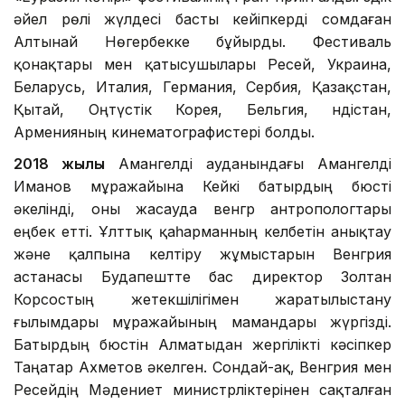
әйел рөлі жүлдесі басты кейіпкерді сомдаған
Алтынай Нөгербекке бұйырды. Фестиваль
қонақтары мен қатысушылары Ресей, Украина,
Беларусь, Италия, Германия, Сербия, Қазақстан,
Қытай, Оңтүстік Корея, Бельгия, Үндістан,
Арменияның кинематографистері болды.
2018 жылы
Амангелді ауданындағы Амангелді
Иманов мұражайына Кейкі батырдың бюсті
әкелінді, оны жасауда венгр антропологтары
еңбек етті. Ұлттық қаһарманның келбетін анықтау
және қалпына келтіру жұмыстарын Венгрия
астанасы Будапештте бас директор Золтан
Корсостың жетекшілігімен жаратылыстану
ғылымдары мұражайының мамандары жүргізді.
Батырдың бюстін Алматыдан жергілікті кәсіпкер
Таңатар Ахметов әкелген. Сондай-ақ, Венгрия мен
Ресейдің Мәдениет министрліктерінен сақталған