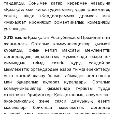
таңдалды. Сонымен қатар, көрермен назарына
«Қазақфильм» киностудиясының үздік фильмдері,
соның ішінде «Кардиограмма» драмасы мен
«Махаббат ирониясы» романтикалық комедиясы
ұсынылды.
2012 жылы
Қазақстан Республикасы Президентінің
жанындағы Орталық коммуникациялар қызметі
құрылды, оның негізгі мақсаты мемлекеттік
органдардың ақпараттық жұмысында өзара іс-
қимылдың тиімді тетігін құру, сондай-ақ
мемлекеттік органдардың өзара тиімді әрекеттесуі
үшін жағдай жасау болып табылады. агенттіктер
мен бұқаралық ақпарат құралдары. Орталық
коммуникациялар қызметінде тұрақты түрде
өткізілетін брифингтер Қазақстанның әлеуметтік-
экономикалық және саяси дамуының өзекті
мәселелері бойынша мемлекеттік органдар
өкілдері мен жұртшылықтың журналистермен