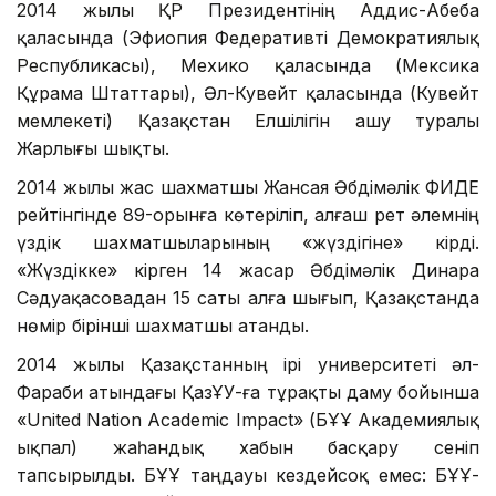
2014 жылы ҚР Президентінің Аддис-Абеба
қаласында (Эфиопия Федеративті Демократиялық
Республикасы), Мехико қаласында (Мексика
Құрама Штаттары), Әл-Кувейт қаласында (Кувейт
мемлекеті) Қазақстан Елшілігін ашу туралы
Жарлығы шықты.
2014 жылы жас шахматшы Жансая Әбдімәлік ФИДЕ
рейтінгінде 89-орынға көтеріліп, алғаш рет әлемнің
үздік шахматшыларының «жүздігіне» кірді.
«Жүздікке» кірген 14 жасар Әбдімәлік Динара
Сәдуақасовадан 15 саты алға шығып, Қазақстанда
нөмір бірінші шахматшы атанды.
2014 жылы Қазақстанның ірі университеті әл-
Фараби атындағы ҚазҰУ-ға тұрақты даму бойынша
«United Nation Academic Impact» (БҰҰ Академиялық
ықпал) жаһандық хабын басқару сеніп
тапсырылды. БҰҰ таңдауы кездейсоқ емес: БҰҰ-