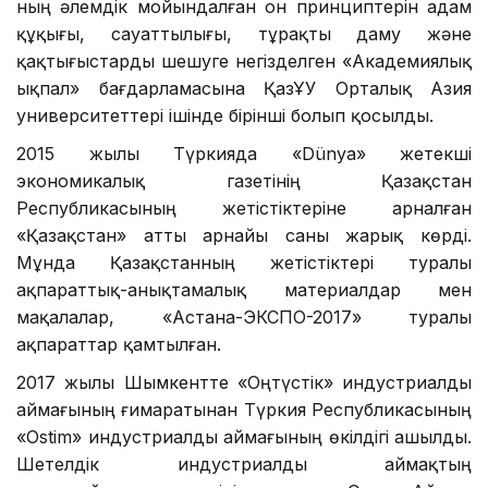
ның әлемдік мойындалған он принциптерін адам
құқығы, сауаттылығы, тұрақты даму және
қақтығыстарды шешуге негізделген «Академиялық
ықпал» бағдарламасына ҚазҰУ Орталық Азия
университеттері ішінде бірінші болып қосылды.
2015 жылы Түркияда «Dünya» жетекші
экономикалық газетінің Қазақстан
Республикасының жетістіктеріне арналған
«Қазақстан» атты арнайы саны жарық көрді.
Мұнда Қазақстанның жетістіктері туралы
ақпараттық-анықтамалық материалдар мен
мақалалар, «Астана-ЭКСПО-2017» туралы
ақпараттар қамтылған.
2017 жылы Шымкентте «Оңтүстік» индустриалды
аймағының ғимаратынан Түркия Республикасының
«Ostim» индустриалды аймағының өкілдігі ашылды.
Шетелдік индустриалды аймақтың