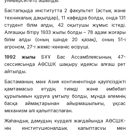
университеті) ашылды.
Бастапқыда институтта 2 факультет (астық және
техникалық дақылдар), 11 кафедра болды, онда 131
студент білім алды, 42 оқытушы жұмыс істеді.
Алғашқы бітіру 1933 жылы болды – 78 адам жоғары
білім алды (оның ішінде 20 қазақ), оның 51-і
агроном, 27-і жеміс-көкөніс өсіруші.
1992 жылы
БҰҰ Бас Ассамблеясының 47-
сессиясында АӨСШК шақыру идеясы алғаш рет
айтылды.
Бастаманың мәні Азия континентінде қауіпсіздікті
қамтамасыз етудің тиімді және әмбебап
құрылымын құруға ұмтылу болды, мұнда әлемнің
басқа аймақтарынан айырмашылығы, ұқсас
механизм әлі қалыптаспаған.
Жаһандық дамудың күрделі жағдайында АӨСШК-
нің институционалдық қалыптасуы мен