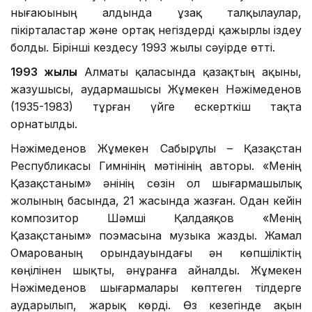
нығаюының алдында ұзақ талқылаулар,
пікірталастар және ортақ негіздерді қажырлы іздеу
болды. Бірінші кездесу 1993 жылы сәуірде өтті.
1993 жылы
Алматы қаласында қазақтың ақыны,
жазушысы, аудармашысы Жұмекен Нәжімеденов
(1935-1983) тұрған үйге ескерткіш тақта
орнатылды.
Нәжімеденов Жұмекен Сабырұлы – Қазақстан
Республикасы Гимнінің мәтінінің авторы. «Менің
Қазақстаным» әнінің сөзін ол шығармашылық
жолының басында, 21 жасында жазған. Одан кейін
композитор Шәмші Қалдаяқов «Менің
Қазақстаным» поэмасына музыка жазды. Жамал
Омарованың орындауындағы ән көпшіліктің
көңілінен шықты, әнұранға айналды. Жұмекен
Нәжімеденов шығармалары көптеген тілдерге
аударылып, жарық көрді. Өз кезегінде ақын