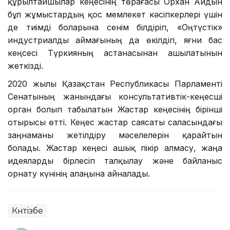
құрылтайшылар кеңесінің төрағасы Орхан Айдын
бұл жұмыстардың қос мемлекет кәсіпкерлері үшін
де тиімді боларына сенім білдіріп, «Оңтүстік»
индустриалды аймағының да өкілдігі, яғни бас
кеңсесі Түркияның астанасынан ашылатынын
жеткізді.
2020 жылы Қазақстан Республикасы Парламенті
Сенатының жанындағы консультативтік-кеңесші
орган болып табылатын Жастар кеңесінің бірінші
отырысы өтті. Кеңес жастар саясаты саласындағы
заңнаманы жетілдіру мәселелерін қарайтын
болады. Жастар кеңесі ашық пікір алмасу, жаңа
идеяларды бірлесіп талқылау және байланыс
орнату күнінің алаңына айналады.
Күнтізбе