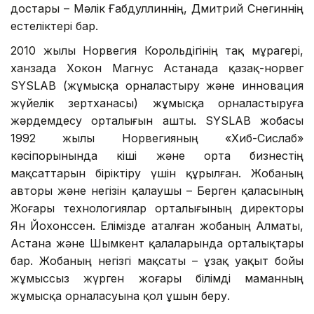
достары – Мәлік Ғабдуллиннің, Дмитрий Снегиннің
естеліктері бар.
2010 жылы Норвегия Корольдігінің тақ мұрагері,
ханзада Хокон Магнус Астанада қазақ-норвег
SYSLAB (жұмысқа орналастыру және инновация
жүйелік зертханасы) жұмысқа орналастыруға
жәрдемдесу орталығын ашты. SYSLAB жобасы
1992 жылы Норвегияның «Хиб-Сислаб»
кәсіпорынында кіші және орта бизнестің
мақсаттарын біріктіру үшін құрылған. Жобаның
авторы және негізін қалаушы – Берген қаласының
Жоғары технологиялар орталығының директоры
Ян Йохонссен. Елімізде аталған жобаның Алматы,
Астана және Шымкент қалаларында орталықтары
бар. Жобаның негізгі мақсаты – ұзақ уақыт бойы
жұмыссыз жүрген жоғары білімді маманның
жұмысқа орналасуына қол ұшын беру.