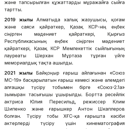
және тапсырылған құжаттарды мұражайға сыйға
тартты.
2019 жылы
Алматыда халық жазушысы, қоғам
және саяси қайраткер, Қазақ КСР-нің еңбек
сіңірген мәдениет қайраткері, Қырғыз
Республикасының еңбек сіңірген мәдениет
қайраткері, Қазақ КСР Мемлекеттік сыйлығының
лауреаты Шерхан Мұртаза тұрған үйге
мемориалдық тақта ашылды.
2021 жылы
Байқоңыр ғарыш айлағынан «Союз
МС-19» басқарылатын ғарыш кемесі және әлемдегі
алғашқы түсіру тобымен бірге «Союз-2.1а»
зымыран тасығышы ұшырылды. Бортта ресейлік
актриса Юлия Пересильд, режиссер Клим
Шипенко және ғарышкер Антон Шкаплеров
болған. Түсіру тобы ХҒС-қа ғарышта кәсіби
актерлерді түсіру үшін кинематография