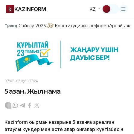
KAZINFORM
KZ
Сайлау-2026
Конституциялық реформа
Арнайы жо
Тренд:
07:00, 05 Қазан 2024
5 қазан. Жылнама
Kazinform оқырман назарына 5 қазанға арналған
атаулы күндер мен есте қалар оқиғалар күнтізбесін