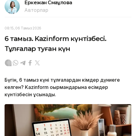
Еркежан Смағұлова
Авторлар
08:15, 06 Тамыз 2026
6 тамыз. Kazinform күнтізбесі.
Тұлғалар туған күн
Бүгін, 6 тамыз күні тұлғалардан кімдер дүниеге
келген? Kazinform оқырмандарына есімдер
күнтізбесін ұсынады.