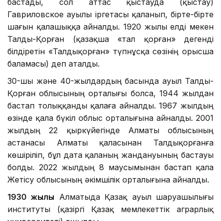
бастады, сол аттас қыстауда (қыстау)
Гавриловское ауылы іргетасы қаланып, бірте-бірте
шағын қалашыққа айналды. 1920 жылы елді мекен
Талды-Қорған (қазақша «тал қорған» дегенді
білдіретін «Талдықорған» түпнұсқа сөзінің орысша
баламасы) деп аталды.
30-шы және 40-жылдардың басында ауыл Талды-
Қорған облысының орталығы болса, 1944 жылдан
бастап толыққанды қалаға айналды. 1967 жылдың
өзінде қала бүкіл облыс орталығына айналды. 2001
жылдың 22 қыркүйегінде Алматы облысының
астанасы Алматы қаласынан Талдықорғанға
көшіріліп, бұл дата қаланың жандануының бастауы
болды. 2022 жылдың 8 маусымынан бастап қала
Жетісу облысының әкімшілік орталығына айналды.
1930 жылы
Алматыда Қазақ ауыл шаруашылығы
институты (қазіргі Қазақ мемлекеттік аграрлық