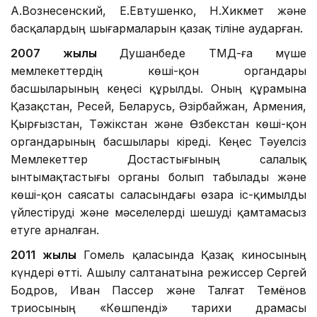
А.Вознесенский, Е.Евтушенко, Н.Хикмет және
басқалардың шығармаларын қазақ тіліне аударған.
2007 жылы
Душанбеде ТМД-ға мүше
мемлекеттердің көші-қон органдары
басшыларының кеңесі құрылды. Оның құрамына
Қазақстан, Ресей, Беларусь, Әзірбайжан, Армения,
Қырғызстан, Тәжікстан және Өзбекстан көші-қон
органдарының басшылары кіреді. Кеңес Тәуелсіз
Мемлекеттер Достастығының салалық
ынтымақтастығы органы болып табылады және
көші-қон саясаты саласындағы өзара іс-қимылды
үйлестіруді және мәселелерді шешуді қамтамасыз
етуге арналған.
2011 жылы
Гомель қаласында Қазақ киносының
күндері өтті. Ашылу салтанатына режиссер Сергей
Бодров, Иван Пассер және Талғат Темёнов
триосының «Көшпенді» тарихи драмасы