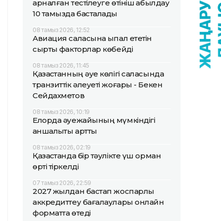
арналған тестілеуге өтініш қабылдау
10 тамызда басталады
08 тамыз 2026, 12:52
Авиация саласына ықпал ететін
сыртқы факторлар көбейді
08 тамыз 2026, 11:45
Қазақстанның әуе көлігі саласында
транзиттік әлеуеті жоғары - Бекен
Сейдахметов
08 тамыз 2026, 10:19
Елорда әуежайының мүмкіндігі
қаншалықты артты
08 тамыз 2026, 02:19
Қазақстанда бір тәулікте үш орман
өрті тіркелді
07 тамыз 2026, 22:59
2027 жылдан бастап жоспарлы
аккредиттеу бағалаулары онлайн
форматта өтеді