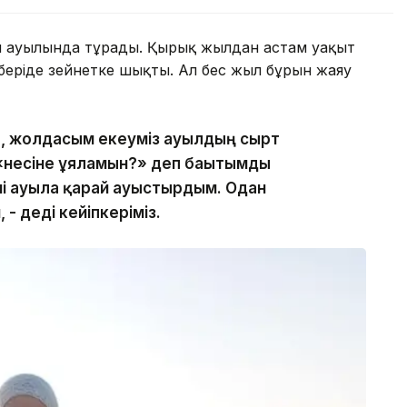
н ауылында тұрады. Қырық жылдан астам уақыт
 беріде зейнетке шықты. Ал бес жыл бұрын жаяу
п, жолдасым екеуміз ауылдың сырт
н «несіне ұяламын?» деп бағытымды
і ауылға қарай ауыстырдым. Одан
 - деді кейіпкеріміз.