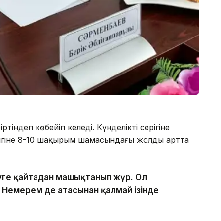
тіндеп көбейіп келеді. Күнделікті серігіне
лігіне 8-10 шақырым шамасындағы жолды артта
уге қайтадан машықтанып жүр. Ол
 Немерем де атасынан қалмай ізінде