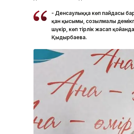
- Денсаулыққа көп пайдасы бар
қан қысымы, созылмалы демікп
шүкір, көп тірлік жасап қойған
Қыдырбаева.