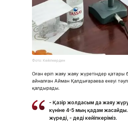
Фото: Кейіпкерден
Оған еріп жаяу жаяу жүретіндер қатары бір
айналған Айман Қалдығараева екеуі тәу
қалдырады.
- Қазір жолдасым да жаяу жүр
күніне 4-5 мың қадам жасайды.
жүреді, - деді кейіпкеріміз.