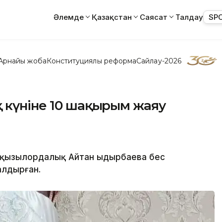
Әлемде
Қазақстан
Саясат
Талдау
SP
Арнайы жоба
Конституциялық реформа
Сайлау-2026
 күніне 10 шақырым жаяу
 қызылордалық Айтан Қыдырбаева бес
алдырған.