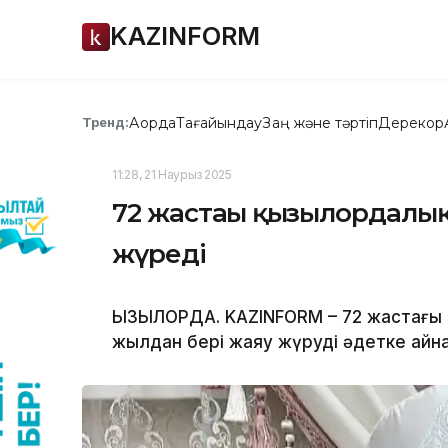
KAZINFORM
Ақорда
Тағайындау
Заң және тәртіп
Дерекқор
Тренд:
11:28, 21 Наурыз 2025
72 жастағы қызылордалық
жүреді
ҚЫЗЫЛОРДА. KAZINFORM – 72 жастағы
жылдан бері жаяу жүруді әдетке айн