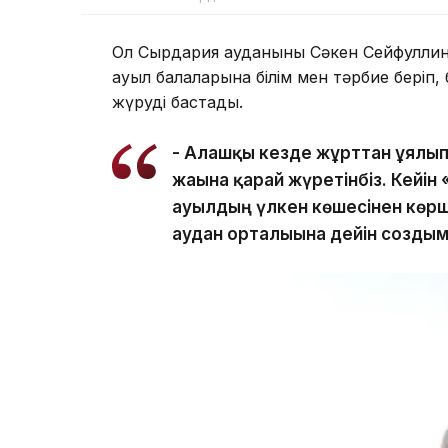
Ол Сырдария ауданының Сәкен Сейфулли
ауыл балаларына білім мен тәрбие беріп,
жүруді бастады.
- Алғашқы кезде жұрттан ұялы
жағына қарай жүретінбіз. Кейі
ауылдың үлкен көшесінен көрш
аудан орталығына дейін создым,