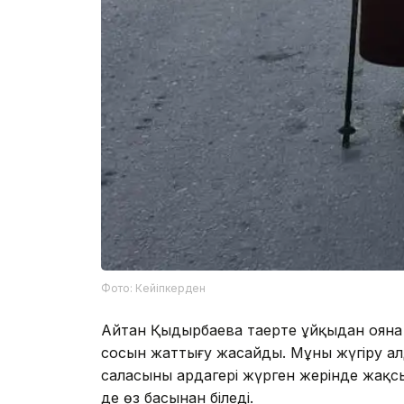
Фото: Кейіпкерден
Айтан Қыдырбаева таңертең ұйқыдан ояна
сосын жаттығу жасайды. Мұны жүгіру ал
саласының ардагері жүрген жерінде жақс
де өз басынан біледі.