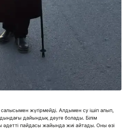
 салысымен жүгірмейді. Алдымен су ішіп алып,
дындағы дайындық деуге болады. Білім
ы әдеттің пайдасы жайында жиі айтады. Оны өзі