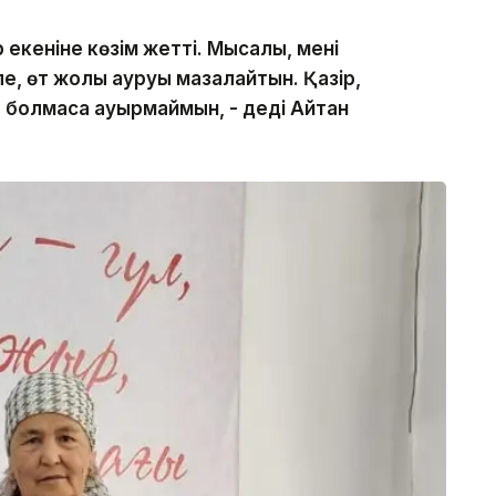
 екеніне көзім жетті. Мысалы, мені
е, өт жолы ауруы мазалайтын. Қазір,
да болмаса ауырмаймын, - деді Айтан