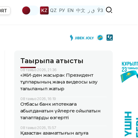
KZ
QZ
РУ
EN
中文
ق ز
ЎЗ
ORT
Тақырыпқа қатысты
08 тамыз 2026, 21:36
«ЖИ-ден жақсырақ»: Президент
тұлпарының жаңа видеосы қызу
талқыланып жатыр
08 тамыз 2026, 16:19
Отбасы банк ипотекаға
қабылданатын үйлерге қойылатын
талаптарды өзгертті
08 тамыз 2026, 15:57
Қазақстан азаматтығын алуға