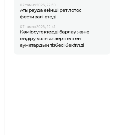
07 тамыз 2026, 22:50
Атырауда екінші рет лотос
фестивалі өтеді
07 тамыз 2026, 22:41
Көмірсутектерді барлау және
өндіру үшін аз зерттелген
аумақтардың тізбесі бекітілді