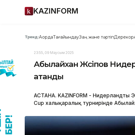
KAZINFORM
Ақорда
Тағайындау
Заң және тәртіп
Дерекқор
Тренд:
23:55, 09 Маусым 2025
Абылайхан Жүсіпов Ниде
атанды
АСТАНА. KAZINFORM - Нидерландтың Э
Cup халықаралық турнирінде Абылайх