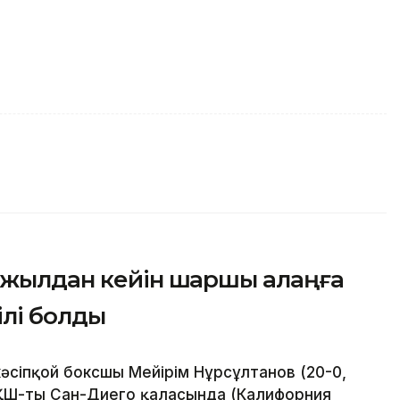
і жылдан кейін шаршы алаңға
ілі болды
әсіпқой боксшы Мейірім Нұрсұлтанов (20-0,
АҚШ-тың Сан-Диего қаласында (Калифорния