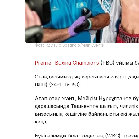
Фото: @David Spagnolo/Main Events
Premier Boxing Champions
(PBC) ұйымы бұ
Отандасымыздың қарсыласы қазіргі уақы
(кіші) (24-1, 19 КО).
Атап өтер жайт, Мейірім Нұрсұлтанов б
қарашасында Ташкентте шығып, чилилік 
визасының кешігуіне байланысты екі жы
келді.
Бүкіләлемдік бокс кеңесінің (WBC) през