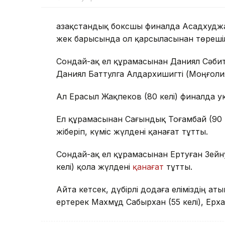
Қазақстандық боксшы финалда Асадхуджа
жек барысында ол қарсыласынан төрешіл
Сондай-ақ ел құрамасынан Даниял Сәбит 
Даниял Баттулга Алдархишигті (Моңғолия
Ал Ерасыл Жақпеков (80 келі) финалда у
Ел құрамасынан Сағындық Тоғамбай (90 
жіберіп, күміс жүлдені қанағат тұтты.
Сондай-ақ ел құрамасынан Ертуған Зейн
келі) қола жүлдені
қанағат
тұтты.
Айта кетсек, дүбірлі додаға еліміздің а
ертерек Махмұд Сабырхан (55 келі), Ерх