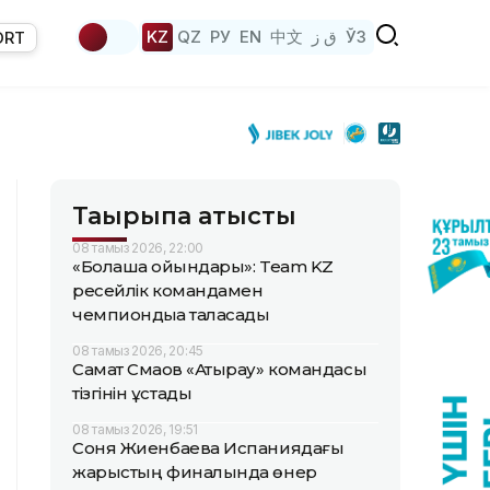
KZ
QZ
РУ
EN
中文
ق ز
ЎЗ
ORT
Тақырыпқа қатысты
08 тамыз 2026, 22:00
«Болашақ ойындары»: Team KZ
ресейлік командамен
чемпиондыққа таласады
08 тамыз 2026, 20:45
Самат Смақов «Атырау» командасы
тізгінін ұстады
08 тамыз 2026, 19:51
Соня Жиенбаева Испаниядағы
жарыстың финалында өнер