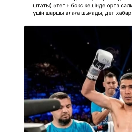
штаты) өтетін бокс кешінде орта са
үшін шаршы алаңға шығады, деп хаба