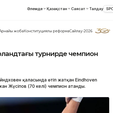
Әлемде
Қазақстан
Саясат
Талдау
SP
Арнайы жоба
Конституциялық реформа
Сайлау-2026
рландтағы турнирде чемпион
йндховен қаласында өтіп жатқан Eindhoven
ан Жүсіпов (70 келі) чемпион атанды.