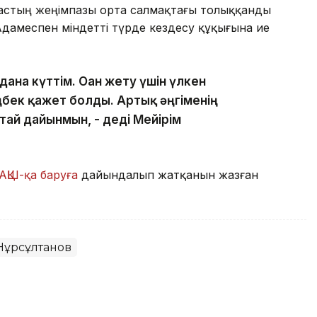
астың жеңімпазы орта салмақтағы толыққанды
амеспен міндетті түрде кездесу құқығына ие
дана күттім. Оған жету үшін үлкен
бек қажет болды. Артық әңгіменің
тай дайынмын, - деді Мейірім
АҚШ-қа баруға
дайындалып жатқанын жазған
Нұрсұлтанов