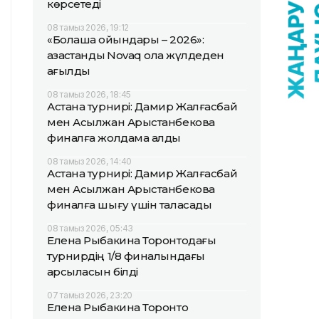
көрсетеді
08 тамыз 2026, 19:12
«Болашақ ойындары – 2026»:
қазақстандық Novaq қола жүлдеден
қағылды
08 тамыз 2026, 18:45
Астана турнирі: Дамир Жалғасбай
мен Асылжан Арыстанбекова
финалға жолдама алды
08 тамыз 2026, 14:40
Астана турнирі: Дамир Жалғасбай
мен Асылжан Арыстанбекова
финалға шығу үшін таласады
08 тамыз 2026, 05:43
Елена Рыбакина Торонтодағы
турнирдің 1/8 финалындағы
қарсыласын білді
07 тамыз 2026, 23:20
Елена Рыбакина Торонто