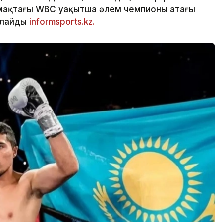
лмақтағы WBC уақытша әлем чемпионы атағы
рлайды
informsports.kz.