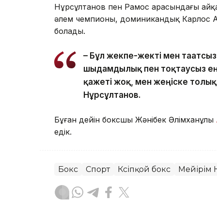
Нұрсұлтанов пен Рамос арасындағы айқ
әлем чемпионы, доминикандық Карлос Ад
болады.
– Бұл жекпе-жекті мен тағатсыз
шыдамдылық пен тоқтаусыз ең
қажеті жоқ, мен жеңіске толық
Нұрсұлтанов.
Бұған дейін боксшы Жәнібек Әлімханұлы
едік.
Бокс
Спорт
Кәсіпқой бокс
Мейірім 