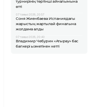
турнирінің төртінші айналымына
өтті
07 тамыз 2026, 20:57
Соня Жиенбаева Испаниядағы
жарыстың жартылай финалына
жолдама алды
07 тамыз 2026, 20:40
Владимир Чебурин «Атырау» бас
бапкері қызметінен кетті