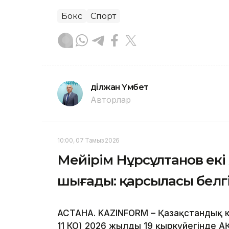
Бокс
Спорт
Әділжан Үмбет
Авторлар
10:00, 07 Тамыз 2026
Мейірім Нұрсұлтанов ек
шығады: қарсыласы белг
АСТАНА. KAZINFORM – Қазақстандық к
11 КО) 2026 жылдың 19 қыркүйегінде 