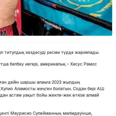
л титулдық кездесуді ресми түрде жариялады.
тша белбеу иегері, америкалық – Хесус Рамос
ұған дейін шаршы алаңға 2023 жылдың
Хулио Аламосты жеңген болатын. Содан бері АҚШ
лдан астам уақыт бойы жекпе-жек өткізе алмай
иденті Маурисио Сулейманның мәлімдеуінше,