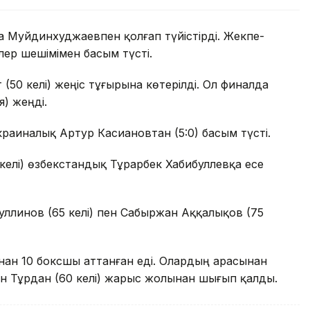
 Муйдинхуджаевпен қолғап түйістірді. Жекпе-
ер шешімімен басым түсті.
(50 келі) жеңіс тұғырына көтерілді. Ол финалда
) жеңді.
краиналық Артур Касиановтан (5:0) басым түсті.
келі) өзбекстандық Тұрарбек Хабибуллевқа есе
уллинов (65 келі) пен Сабыржан Аққалықов (75
тынан 10 боксшы аттанған еді. Олардың арасынан
ан Тұрдан (60 келі) жарыс жолынан шығып қалды.