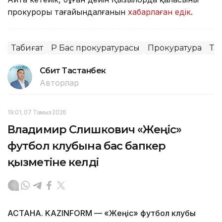
прокуроры тағайындалғанын
хабарлаған едік
.
Табиғат
ҚР Бас прокуратурасы
Прокуратура
Та
Сәбит Тастанбек
Авторлар
19:01, 07 Тамыз 2026
Владимир Слишкович «Жеңіс»
футбол клубына бас бапкер
қызметіне келді
АСТАНА. KAZINFORM — «Жеңіс» футбол клубы