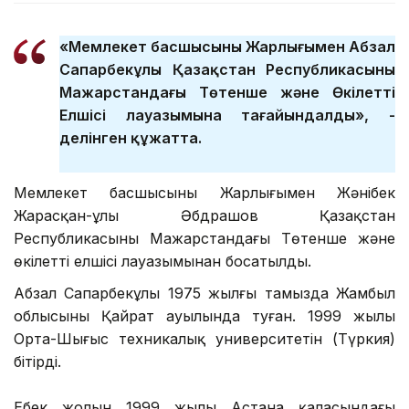
«Мемлекет басшысының Жарлығымен Абзал
Сапарбекұлы Қазақстан Республикасының
Мажарстандағы Төтенше және Өкілетті
Елшісі лауазымына тағайындалды», -
делінген құжатта.
Мемлекет басшысының Жарлығымен Жәнібек
Жарасқан-ұлы Әбдрашов Қазақстан
Республикасының Мажарстандағы Төтенше және
өкілетті елшісі лауазымынан босатылды.
Абзал Сапарбекұлы 1975 жылғы тамызда Жамбыл
облысының Қайрат ауылында туған. 1999 жылы
Орта-Шығыс техникалық университетін (Түркия)
бітірді.
Еңбек жолын 1999 жылы Астана қаласындағы