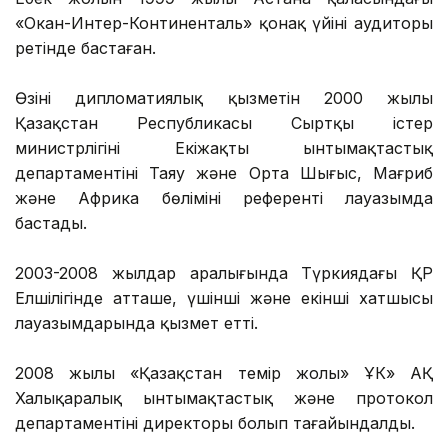
«Окан-Интер-Континенталь» қонақ үйінің аудиторы
ретінде бастаған.
Өзінің дипломатиялық қызметін 2000 жылы
Қазақстан Республикасы Сыртқы істер
министрлігінің Екіжақты ынтымақтастық
департаментінің Таяу және Орта Шығыс, Мағриб
және Африка бөлімінің референті лауазымда
бастады.
2003-2008 жылдар аралығында Түркиядағы ҚР
Елшілігінде атташе, үшінші және екінші хатшысы
лауазымдарында қызмет етті.
2008 жылы «Қазақстан темір жолы» ҰК» АҚ
Халықаралық ынтымақтастық және протокол
департаментінің директоры болып тағайындалды.