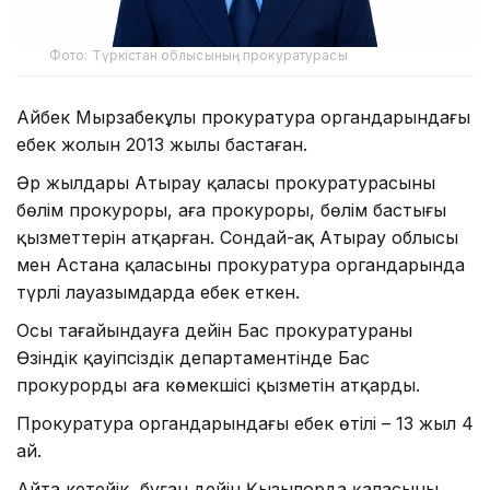
Фото: Түркістан облысының прокуратурасы
Айбек Мырзабекұлы прокуратура органдарындағы
еңбек жолын 2013 жылы бастаған.
Әр жылдары Атырау қаласы прокуратурасының
бөлім прокуроры, аға прокуроры, бөлім бастығы
қызметтерін атқарған. Сондай-ақ Атырау облысы
мен Астана қаласының прокуратура органдарында
түрлі лауазымдарда еңбек еткен.
Осы тағайындауға дейін Бас прокуратураның
Өзіндік қауіпсіздік департаментінде Бас
прокурордың аға көмекшісі қызметін атқарды.
Прокуратура органдарындағы еңбек өтілі – 13 жыл 4
ай.
Айта кетейік, бұған дейін Қызылорда қаласының