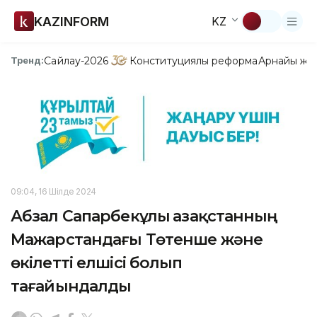
KAZINFORM
KZ
Сайлау-2026
Конституциялық реформа
Арнайы жо
Тренд:
09:04, 16 Шілде 2024
Абзал Сапарбекұлы Қазақстанның
Мажарстандағы Төтенше және
өкілетті елшісі болып
тағайындалды