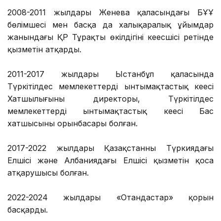
2008-2011 жылдары Женева қаласындағы БҰҰ
бөлімшесі мен басқа да халықаралық ұйымдар
жанындағы ҚР Тұрақты өкілдігінің кеңесшісі ретінде
қызметін атқарды.
2011-2017 жылдары Ыстанбұл қаласында
Түркітілдес мемлекеттердің ынтымақтастық кеңесі
Хатшылығының директоры, Түркітілдес
мемлекеттердің ынтымақтастық кеңесі Бас
хатшысының орынбасары болған.
2017-2022 жылдары Қазақстанның Түркиядағы
Елшісі және Албаниядағы Елшісі қызметін қоса
атқарушысы болған.
2022-2024 жылдары «Отандастар» қорын
басқарды.