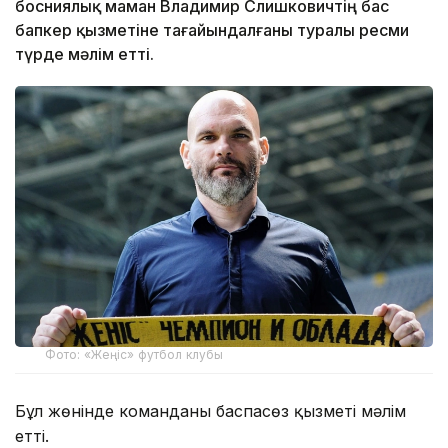
босниялық маман Владимир Слишковичтің бас
бапкер қызметіне тағайындалғаны туралы ресми
түрде мәлім етті.
Фото: «Жеңіс» футбол клубы
Бұл жөнінде команданың баспасөз қызметі мәлім
етті.