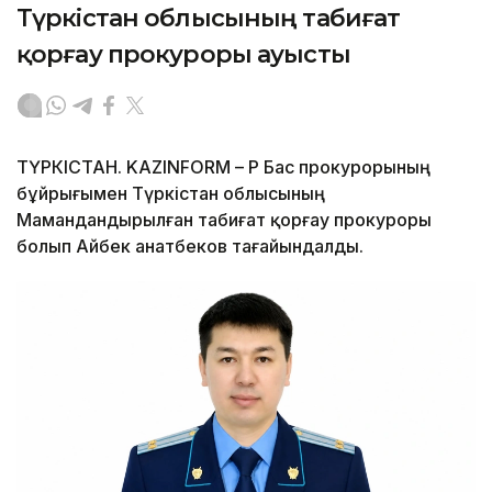
Түркістан облысының табиғат
қорғау прокуроры ауысты
ТҮРКІСТАН. KAZINFORM – ҚР Бас прокурорының
бұйрығымен Түркістан облысының
Мамандандырылған табиғат қорғау прокуроры
болып Айбек Қанатбеков тағайындалды.