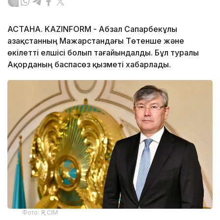
АСТАНА. KAZINFORM - Абзал Сапарбекұлы
Қазақстанның Мажарстандағы Төтенше және
өкілетті елшісі болып тағайындалды. Бұл туралы
Ақорданың баспасөз қызметі хабарлады.
Фото: ҚР СІМ