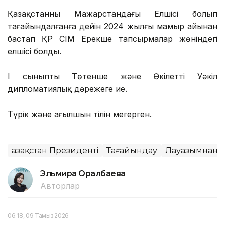
Қазақстанның Мажарстандағы Елшісі болып
тағайындалғанға дейін 2024 жылғы мамыр айынан
бастап ҚР СІМ Ерекше тапсырмалар жөніндегі
елшісі болды.
І сыныпты Төтенше және Өкілетті Уәкіл
дипломатиялық дәрежеге ие.
Түрік және ағылшын тілін меңгерген.
Қазақстан Президенті
Тағайындау
Лауазымнан б
Эльмира Оралбаева
Авторлар
06:18, 09 Тамыз 2026