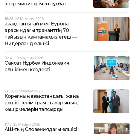
істер министрімен сұхбат
16:35, 23 Маусым 2026
Қазақстан Қытай мен Еуропа
арасындағы транзиттің 70
пайызын қамтамасыз етеді —
Нидерланд елшісі
02:41, 13 Маусым 2026
Саясат Нұрбек Индонезия
елшісімен кездесті
21:53, 12 Маусым 2026
Кореяның Қазақстандағы жаңа
елшісі сенім грамоталарының
көшірмелерін тапсырды
11:12, 20 Мамыр 2026
АҚШ-тың Словениядағы елшісі