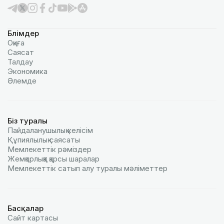
Бөлімдер
Оқиға
Саясат
Талдау
Экономика
Әлемде
Біз туралы
Пайдаланушылық келiciм
Құпиялылық саясаты
Мемлекеттік рәміздер
Жемқорлыққа қарсы шаралар
Мемлекеттік сатып алу туралы мәлiметтер
Басқалар
Сайт картасы