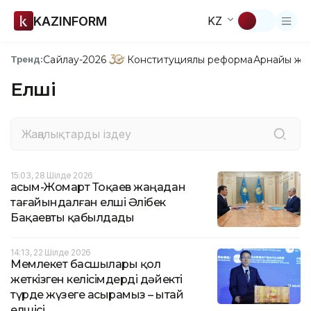
KAZINFORM
KZ
Сайлау-2026
Конституциялық реформа
Арнайы жо
Тренд:
Елші
15:03, 28 Шілде 2026
Қасым-Жомарт Тоқаев жаңадан
тағайындалған елші Әлібек
Бақаевты қабылдады
14:13, 22 Шілде 2026
Мемлекет басшылары қол
жеткізген келісімдерді дәйекті
түрде жүзеге асырамыз – Қытай
елшісі