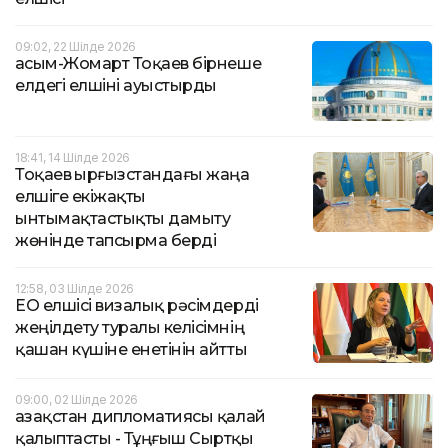
09:02, 22 Шілде 2026
Қасым-Жомарт Тоқаев бірнеше
елдегі елшіні ауыстырды
18:41, 14 Шілде 2026
Тоқаев Қырғызстандағы жаңа
елшіге екіжақты
ынтымақтастықты дамыту
жөнінде тапсырма берді
12:58, 03 Шілде 2026
ЕО елшісі визалық рәсімдерді
жеңілдету туралы келісімнің
қашан күшіне енетінін айтты
09:00, 02 Шілде 2026
Қазақстан дипломатиясы қалай
қалыптасты - Тұңғыш Сыртқы