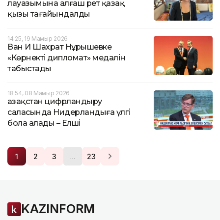
лауазымына алғаш рет қазақ
қызы тағайындалды
14:25, 19 Мамыр 2026
Ван И Шахрат Нұрышевке
«Көрнекті дипломат» медалін
табыстады
18:54, 08 Мамыр 2026
Қазақстан цифрландыру
саласында Нидерландыға үлгі
бола алады – Елші
…
1
2
3
23
KAZINFORM