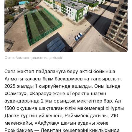
Фото: Алматы қаласының әкімдігі
Сегіз мектеп пайдалануға беру актісі бойынша
Алматы қаласы білім басқармасына тапсырылып,
2025 жылдың 1 қыркүйегінде ашылды. Оның ішінде
«Самғау», «Қарасу» және «Теректі» шағын
аудандарында 2 мың орындық мектептер бар. Ал
1500 оқушыға шақталған білім мекемелері «Нұрлы
Дала» тұрғын үй кешені, Райымбек даңғылы, 210
мекенжайы, «Ақбұлақ» шағын ауданы және
Розыбакиев — Левитан көшелерінің қиылысында