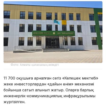
Фото: Алматы қаласының әкімдігі
11 700 оқушыға арналған сегіз «Келешек мектебі»
жеке инвесторлардан «дайын өнім» механизмі
бойынша сатып алынып жатыр. Оларға барлық
инженерлік-коммуникациялық инфрақұрылымы
жүргізілген.