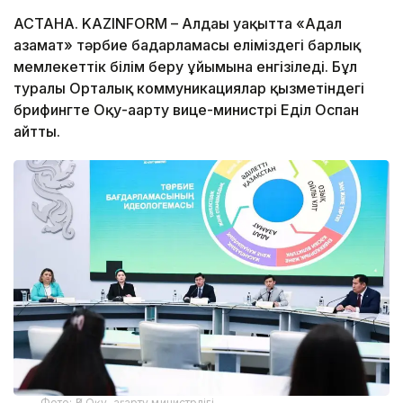
АСТАНА. KAZINFORM – Алдағы уақытта «Адал
азамат» тәрбие бағдарламасы еліміздегі барлық
мемлекеттік білім беру ұйымына енгізіледі. Бұл
туралы Орталық коммуникациялар қызметіндегі
брифингте Оқу-ағарту вице-министрі Еділ Оспан
айтты.
Фото: ҚР Оқу-ағарту министрлігі