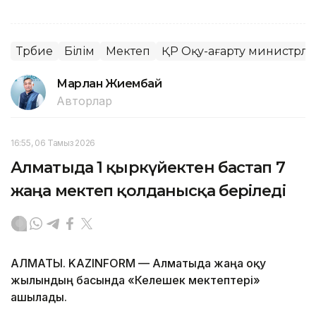
Тәрбие
Білім
Мектеп
ҚР Оқу-ағарту министрліг
Марлан Жиембай
Авторлар
16:55, 06 Тамыз 2026
Алматыда 1 қыркүйектен бастап 7
жаңа мектеп қолданысқа беріледі
АЛМАТЫ. KAZINFORM — Алматыда жаңа оқу
жылындың басында «Келешек мектептері»
ашылады.