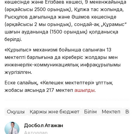
көшесінде және Егізбаев көшесі, 9 мекенжайында
(әрқайсысы 2500 орындық), Құлжа тас жолында,
Рысқұлов даңғылында және Әшімов көшесінде
(әрқайсысы 2 мың орындық), сондай-ақ „Құрамыс“
шағын ауданында (1500 орындық) қолданысқа
берілді.
«Құрылыс» механизмі бойынша салынған 13
мектептің барлығына да кіреберіс жолдары мен
инженерлік-коммуникациялық инфрақұрылымы
жүргізілген.
Еске салайық, «Келешек мектептері» ұлттық
жобасы аясында 217 мектеп
ашылды.
Оқушы
Қаржы және бюджет
Білім
Мектеп
Ви
Досбол Атажан
Авторлар