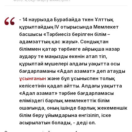
- 14 наурызда Бурабайда өткен Ұлттық
құрылтайдың ІV отырысында Мемлекет
басшысы «Тәрбиесіз берілген білім –
адамзаттың қас жауы». Сондықтан
біліммен қатар тәрбиеге айрықша назар
аудару өте маңызды екенін атап өтіп,
құрылтай мүшелері алдағы уақытта осы
бағдарламаны «Адал азамат» деп атауды
ұсынғанын
және бұл ұсыныспен толық
келісетінін қадап айтты. Алдағы уақытта
«Адал азамат» тәрбие бағдарламасы
еліміздегі барлық мемлекеттік білім
ошағында, оның ішінде барлық жекеменшік
білім беру ұйымдарына енгізіліп, іске
асырылатын болады, - деді ол.