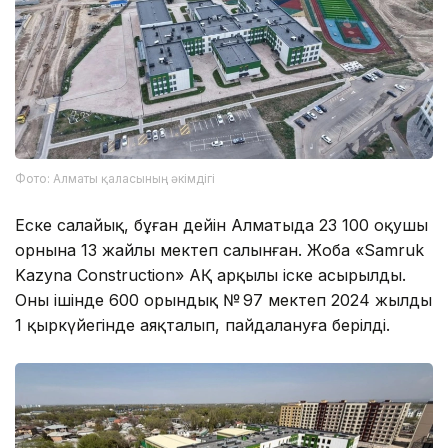
Фото: Алматы қаласының әкімдігі
Еске салайық, бұған дейін Алматыда 23 100 оқушы
орнына 13 жайлы мектеп салынған. Жоба «Samruk
Kazyna Construction» АҚ арқылы іске асырылды.
Оның ішінде 600 орындық № 97 мектеп 2024 жылдың
1 қыркүйегінде аяқталып, пайдалануға берілді.