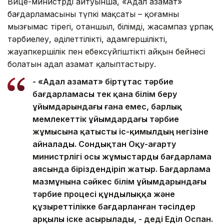
Вице-министрдің айтуынша, «Адал азамат»
бағдарламасының түпкі мақсаты – қоғамның
мызғымас тірегі, отаншыл, білімді, жасампаз ұрпақ
тәрбиелеу, әділеттіліктің, адамгершіліктің,
жауапкершілік пен еңбексүйгіштіктің айқын бейнесі
болатын адал азамат қалыптастыру.
- «Адал азамат» біртұтас тәрбие
бағдарламасы тек қана білім беру
ұйымдарындағы ғана емес, барлық
мемлекеттік ұйымдардағы тәрбие
жұмысына қатысты іс-қимылдың негізіне
айналады. Сондықтан Оқу-ағарту
министрлігі осы жұмыстарды бағдарлама
аясында біріздендіріп жатыр. Бағдарлама
мазмұнына сәйкес білім ұйымдарындағы
тәрбие процесі құндылыққа және
құзыреттілікке бағдарланған тәсілдер
арқылы іске асырылады, - деді Еділ Оспан.