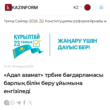
KAZINFORM
KZ
Сайлау-2026
Конституциялық реформа
Арнайы жо
Тренд:
13:19, 19 Наурыз 2025
«Адал азамат» тәрбие бағдарламасы
барлық білім беру ұйымына
енгізіледі