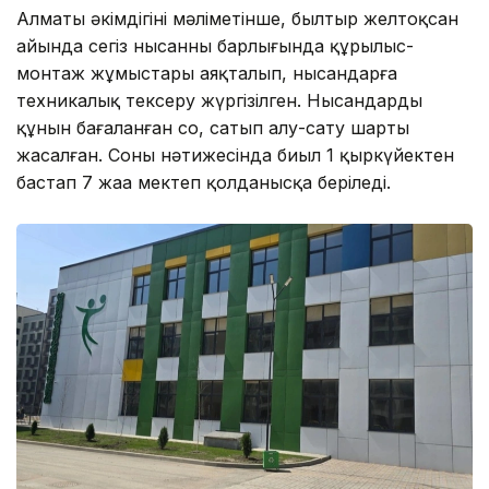
Алматы әкімдігінің мәліметінше, былтыр желтоқсан
айында сегіз нысанның барлығында құрылыс-
монтаж жұмыстары аяқталып, нысандарға
техникалық тексеру жүргізілген. Нысандардың
құнын бағаланған соң, сатып алу-сату шарты
жасалған. Соның нәтижесінда биыл 1 қыркүйектен
бастап 7 жаңа мектеп қолданысқа беріледі.