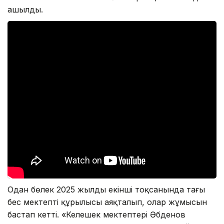
ашылды.
Одан бөлек 2025 жылдың екінші тоқсанында тағы
бес мектептің құрылысы аяқталып, олар жұмысын
бастап кетті. «Келешек мектептері Әбденов