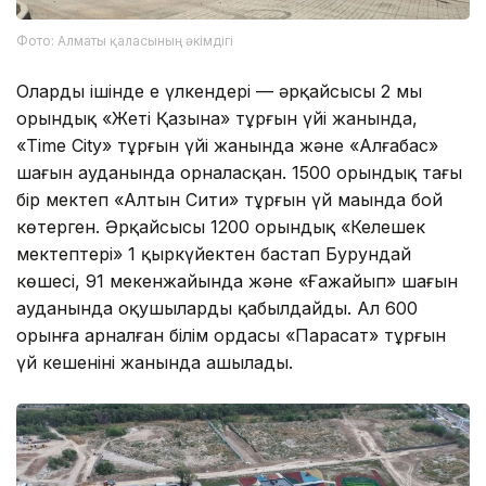
Фото: Алматы қаласының әкімдігі
Олардың ішінде ең үлкендері — әрқайсысы 2 мың
орындық «Жеті Қазына» тұрғын үйі жанында,
«Time City» тұрғын үйі жанында және «Алғабас»
шағын ауданында орналасқан. 1500 орындық тағы
бір мектеп «Алтын Сити» тұрғын үй маңында бой
көтерген. Әрқайсысы 1200 орындық «Келешек
мектептері» 1 қыркүйектен бастап Бурундай
көшесі, 91 мекенжайында және «Ғажайып» шағын
ауданында оқушыларды қабылдайды. Ал 600
орынға арналған білім ордасы «Парасат» тұрғын
үй кешенінің жанында ашылады.