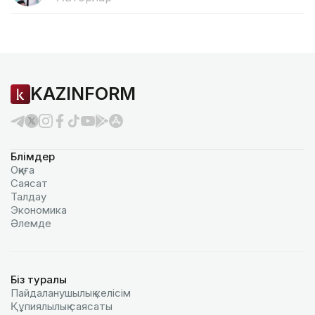
KAZINFORM
Бөлімдер
Оқиға
Саясат
Талдау
Экономика
Әлемде
Біз туралы
Пайдаланушылық келiciм
Құпиялылық саясаты