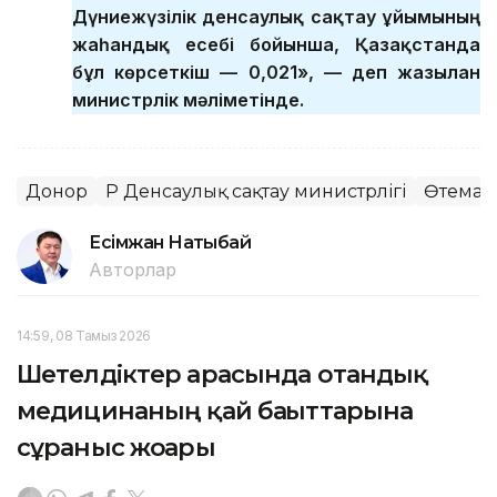
Дүниежүзілік денсаулық сақтау ұйымының
жаһандық есебі бойынша, Қазақстанда
бұл көрсеткіш — 0,021», — деп жазылған
министрлік мәліметінде.
Донор
ҚР Денсаулық сақтау министрлігі
Өтемақ
Есімжан Нақтыбай
Авторлар
14:59, 08 Тамыз 2026
Шетелдіктер арасында отандық
медицинаның қай бағыттарына
сұраныс жоғары