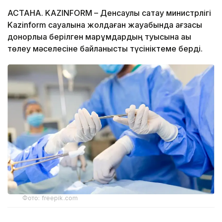
АСТАНА. KAZINFORM – Денсаулық сақтау министрлігі
Kazinform сауалына жолдаған жауабында ағзасы
донорлыққа берілген марқұмдардың туысына ақы
төлеу мәселесіне байланысты түсініктеме берді.
Фото: freepik.com