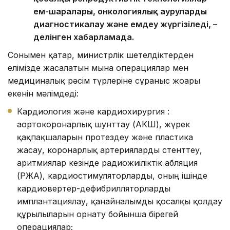
ем-шаралары, онкологиялық ауруларды
диагностикалау және емдеу жүргізіледі, –
делінген хабарламада.
Сонымен қатар, министрлік шетелдіктерден
елімізде жасалатын мына операциялар мен
медициналық рәсім түрлеріне сұраныс жоғары
екенін мәлімдеді:
Кардиология және кардиохирургия :
аортокоронарлық шунттау (АКШ), жүрек
қақпақшаларын протездеу және пластика
жасау, коронарлық артерияларды стенттеу,
аритмиялар кезінде радиожиіліктік абляция
(РЖА), кардиостимуляторларды, оның ішінде
кардиовертер-дефибрилляторларды
имплантациялау, қанайналымды қосалқы қолдау
құрылғыларын орнату бойынша бірегей
операциялар;