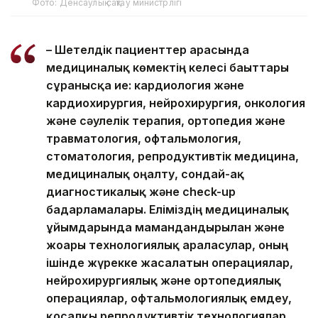
Фото: Денсаулық сақтау министрлігі
– Шетелдік пациенттер арасында
медициналық көмектің келесі бағыттары
сұранысқа ие: кардиология және
кардиохирургия, нейрохирургия, онкология
және сәулелік терапия, ортопедия және
травматология, офтальмология,
стоматология, репродуктивтік медицина,
медициналық оңалту, сондай-ақ
диагностикалық және check-up
бағдарламалары. Еліміздің медициналық
ұйымдарында мамандандырылған және
жоғары технологиялық араласулар, оның
ішінде жүрекке жасалатын операциялар,
нейрохирургиялық және ортопедиялық
операциялар, офтальмологиялық емдеу,
қосалқы репродуктивтік технологиялар