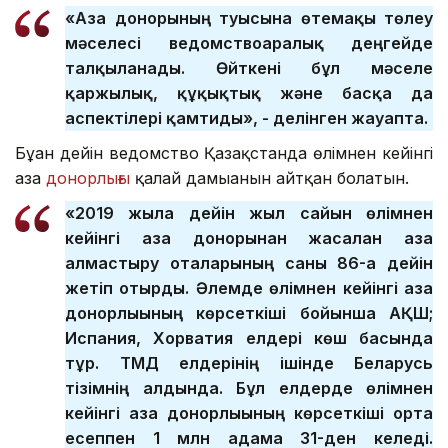
«Ағза донорының туысына өтемақы төлеу
мәселесі ведомствоаралық деңгейде
талқыланады. Өйткені бұл мәселе
қаржылық, құқықтық және басқа да
аспектілері қамтиды», - делінген жауапта.
Бұған дейін ведомство Қазақстанда өлімнен кейінгі
ағза
донорлығы
қалай дамығанын айтқан болатын.
«2019 жылға дейін жыл сайын өлімнен
кейінгі ағза донорынан жасалған ағза
алмастыру оталарының саны 86-ға дейін
жетіп отырды. Әлемде өлімнен кейінгі ағза
донорлығының көрсеткіші бойынша АҚШ;
Испания, Хорватия елдері көш басында
тұр. ТМД елдерінің ішінде Беларусь
тізімнің алдында. Бұл елдерде өлімнен
кейінгі ағза донорлығының көрсеткіші орта
есеппен 1 млн адамға 31-ден келеді.