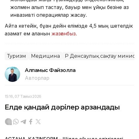
жолмен алып тастау, бауыр мен ұйқы безіне аз
инвазивті операциялар жасау.
Айта кетейік, бұған дейін елімізде 4,5 мың шетелдік
азамат ем алғанын
жазғанбыз.
Туризм
Медицина
ҚР Денсаулық сақтау министр
Алпамыс Файзолла
Авторлар
15:16, 07 Тамыз 2026
Елде қандай дәрілер арзандады