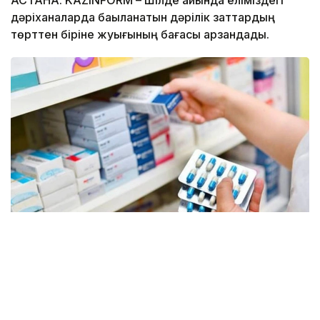
АСТАНА. KAZINFORM – Шілде айында еліміздегі
дәріханаларда бақыланатын дәрілік заттардың
төрттен біріне жуығының бағасы арзандады.
Фото: Денсаулық сақтау министрлігі
Қазақстанда шілде айында 589 дәрілік
препараттың бөлшек саудадағы бағасы төмендеді.