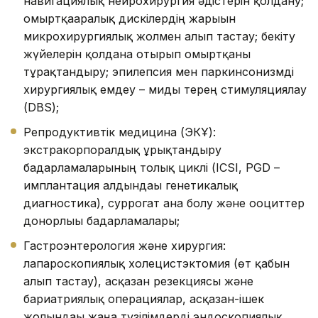
навигациялық нейрохирургия әдістерін қолдану;
омыртқааралық дискілердің жарығын
микрохирургиялық жолмен алып тастау; бекіту
жүйелерін қолдана отырып омыртқаны
тұрақтандыру; эпилепсия мен паркинсонизмді
хирургиялық емдеу – миды терең стимуляциялау
(DBS);
Репродуктивтік медицина (ЭКҰ):
экстракорпоралдық ұрықтандыру
бағдарламаларының толық циклі (ICSI, PGD –
имплантация алдындағы генетикалық
диагностика), суррогат ана болу және ооциттер
донорлығы бағдарламалары;
Гастроэнтерология және хирургия:
лапароскопиялық холецистэктомия (өт қабын
алып тастау), асқазан резекциясы және
бариатриялық операциялар, асқазан-ішек
жолындағы жаңа түзілімдерді эндоскопиялық