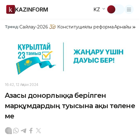
KAZINFORM
KZ
Сайлау-2026
Конституциялық реформа
Арнайы жо
Тренд:
16:42, 12 Ақпан 2024
Ағзасы донорлыққа берілген
марқұмдардың туысына ақы төлене
ме