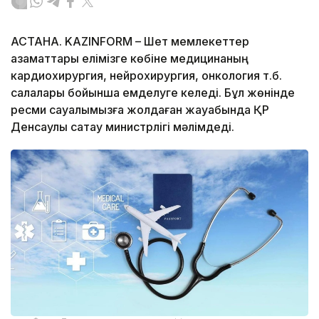
АСТАНА. KAZINFORM – Шет мемлекеттер
азаматтары елімізге көбіне медицинаның
кардиохирургия, нейрохирургия, онкология т.б.
салалары бойынша емделуге келеді. Бұл жөнінде
ресми сауалымызға жолдаған жауабында ҚР
Денсаулық сақтау министрлігі мәлімдеді.