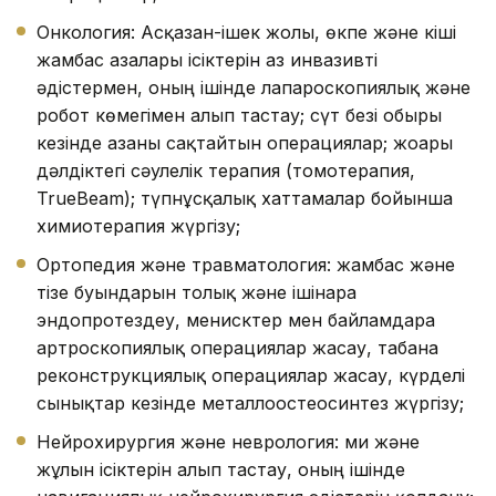
Онкология: Асқазан-ішек жолы, өкпе және кіші
жамбас ағзалары ісіктерін аз инвазивті
әдістермен, оның ішінде лапароскопиялық және
робот көмегімен алып тастау; сүт безі обыры
кезінде ағзаны сақтайтын операциялар; жоғары
дәлдіктегі сәулелік терапия (томотерапия,
TrueBeam); түпнұсқалық хаттамалар бойынша
химиотерапия жүргізу;
Ортопедия және травматология: жамбас және
тізе буындарын толық және ішінара
эндопротездеу, менисктер мен байламдарға
артроскопиялық операциялар жасау, табанға
реконструкциялық операциялар жасау, күрделі
сынықтар кезінде металлоостеосинтез жүргізу;
Нейрохирургия және неврология: ми және
жұлын ісіктерін алып тастау, оның ішінде