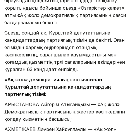
бірауыздан қолдайтындарын білдірді. Талқылау
қорытындысы бойынша съезд «Өзгерістер қажет»
атты «Ақ жол» демократиялық партиясының саяси
бағдарламасын бекітті.
Съезд, сондай-ақ, Құрылтай депутаттығына
кандидаттардың партиялық тізімін де бекітті. Оған
еліміздің барлық өңірлеріндегі отандық
кәсіпкерліктің, сарапшылар қауымдастығы мен
қоғамдық қызметтің түрлі салаларының өкілдерінен
құралған 63 кандидат енгізілді.
«Ақ жол» демократиялық партиясынан
Құрылтай депутаттығына кандидаттардың
партиялық тізімі:
АРЫСТАНОВА Айгерім Атығайқызы — «Ақ жол»
Демократиялық партиясының жастар кәсіпкерлігін
қолдау қызметінің басшысы;
АХМЕТЖАЕВ Дәурен Хайруллаұлы — «Ақ жол»