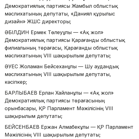
Демократиялық партиясы Жамбыл облыстық
мәслихатының депутаты, «Даниял құрылыс
дизайн» ЖШС директоры;
ӘБІЛДИН Ермек Төлеуұлы — «Ақ жол»
Демократиялық партиясы Қарағанды облыстық
филиалының төрағасы, Қарағанды облыстық
мәслихатының VIII шақырылым депутаты;
ӘУЕС Жоламан Бейсеханұлы — Шу аудандық
мәслихатының VIII шақырылым депутаты,
кәсіпкер;
БАРЛЫБАЕВ Ерлан Хайланұлы — «Ақ жол»
Демократиялық партиясы төрағасының
орынбасары, ҚР Парламент Мәжілісінің VIII
шақырылым депутаты;
БЕЙСЕНБАЕВ Ержан Алмабекұлы — ҚР Парламент
Мәжілісінің VIІI шақырылым депутаты;