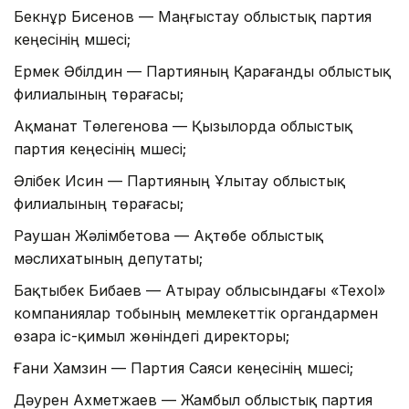
Бекнұр Бисенов — Маңғыстау облыстық партия
кеңесінің мүшесі;
Ермек Әбілдин — Партияның Қарағанды облыстық
филиалының төрағасы;
Ақманат Төлегенова — Қызылорда облыстық
партия кеңесінің мүшесі;
Әлібек Исин — Партияның Ұлытау облыстық
филиалының төрағасы;
Раушан Жәлімбетова — Ақтөбе облыстық
мәслихатының депутаты;
Бақтыбек Бибаев — Атырау облысындағы «Texol»
компаниялар тобының мемлекеттік органдармен
өзара іс-қимыл жөніндегі директоры;
Ғани Хамзин — Партия Саяси кеңесінің мүшесі;
Дәурен Ахметжаев — Жамбыл облыстық партия