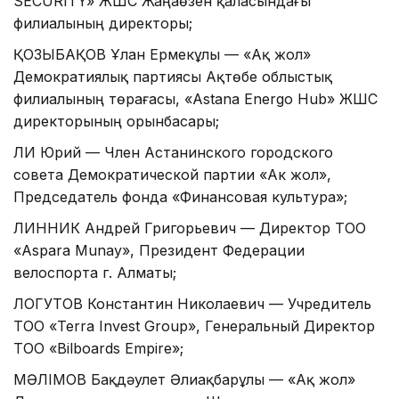
SECURITY» ЖШС Жаңаөзен қаласындағы
филиалының директоры;
ҚОЗЫБАҚОВ Ұлан Ермекұлы — «Ақ жол»
Демократиялық партиясы Ақтөбе облыстық
филиалының төрағасы, «Astana Energo Hub» ЖШС
директорының орынбасары;
ЛИ Юрий — Член Астанинского городского
совета Демократической партии «Ак жол»,
Председатель фонда «Финансовая культура»;
ЛИННИК Андрей Григорьевич — Директор ТОО
«Aspara Munay», Президент Федерации
велоспорта г. Алматы;
ЛОГУТОВ Константин Николаевич — Учредитель
ТОО «Terra Invest Group», Генеральный Директор
ТОО «Bilboards Empire»;
МӘЛІМОВ Бақдәулет Әлиақбарұлы — «Ақ жол»