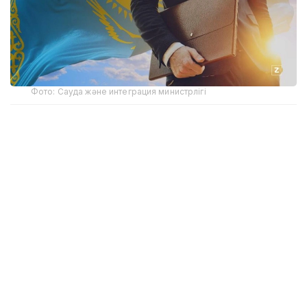
Фото: Сауда және интеграция министрлігі
- Асқар Қайыржанұлы, өңірде мемлекеттік
қызметшілердің кәсіпкерлікпен айналысуына
қатысты қандай заңбұзушылықтар анықталды?
- Ия, екі дерек анықталып отыр. Бірінші жағдайда
соттың заңды күшіне енген шешімі негізінде
мемлекеттік қызметші заң талаптарын бұзған теріс
қылығы үшін мемлекеттік қызметтен босатылды.
Екінші жағдайда мемлекеттік қызметші бала күтімі
бойынша демалыста жүріп, жеке кәсіпкер ретінде
тіркелген. Істі қарау нәтижесінде сот оны