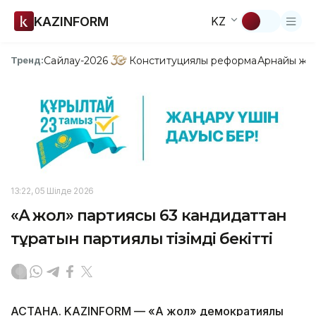
KAZINFORM
KZ
Сайлау-2026
Конституциялық реформа
Арнайы жо
Тренд:
13:22, 05 Шілде 2026
«Ақ жол» партиясы 63 кандидаттан
тұратын партиялық тізімді бекітті
АСТАНА. KAZINFORM — «Ақ жол» демократиялық