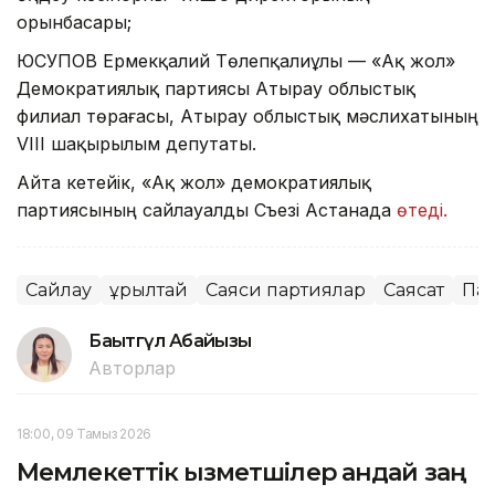
орынбасары;
ЮСУПОВ Ермекқалий Төлепқалиұлы — «Ақ жол»
Демократиялық партиясы Атырау облыстық
филиал төрағасы, Атырау облыстық мәслихатының
VIII шақырылым депутаты.
Айта кетейік, «Ақ жол» демократиялық
партиясының сайлауалды Съезі Астанада
өтеді.
Сайлау
Құрылтай
Саяси партиялар
Саясат
Па
Бақытгүл Абайқызы
Авторлар
18:00, 09 Тамыз 2026
Мемлекеттік қызметшілер қандай заң