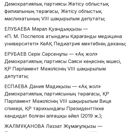
Демократиялық партиясы Жетісу облыстық
филиалының төрағасы, Жетісу облыстық
мәслихатының VIІI шақырылым депутаты;
ЕЛУБАЕВА Марал Қуандыққызы —
«П. М. Поспелов атындағы Қарағанды медицина
университеті» КеАҚ Педиатрия мектебінің деканы;
ЕРУБАЕВ Серік Сәрсенұлы — «Ақ жол»
Демократиялық партиясы Саяси кеңесінің мүшесі,
ҚР Парламент Мәжілісінің VIII шақырылым
депутаты;
ЕСПАЕВА Дания Мәдиқызы — «Ақ жол»
Демократиялық партиясының төрағасы, ҚР
Парламент Мәжілісінің VIII шақырылым Вице
спикері, ҚР тарихындағы Президенттікке
кандидат болған алғашқы әйел (2019 ж.);
ЖАЛМҰҚАНОВА Ләззат Жұмағұлқызы —