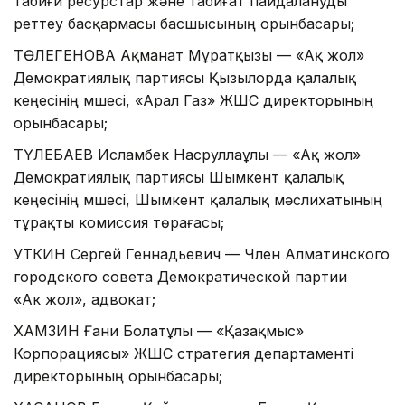
табиғи ресурстар және табиғат пайдалануды
реттеу басқармасы басшысының орынбасары;
ТӨЛЕГЕНОВА Ақманат Мұратқызы — «Ақ жол»
Демократиялық партиясы Қызылорда қалалық
кеңесінің мүшесі, «Арал Газ» ЖШС директорының
орынбасары;
ТҮЛЕБАЕВ Исламбек Насруллаұлы — «Ақ жол»
Демократиялық партиясы Шымкент қалалық
кеңесінің мүшесі, Шымкент қалалық мәслихатының
тұрақты комиссия төрағасы;
УТКИН Сергей Геннадьевич — Член Алматинского
городского совета Демократической партии
«Ак жол», адвокат;
ХАМЗИН Ғани Болатұлы — «Қазақмыс»
Корпорациясы» ЖШС стратегия департаменті
директорының орынбасары;