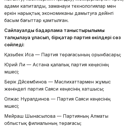
адами капиталды, заманауи технологиялар мен
еркін нарықтық экономиканы дамытуға дейінгі
басым бағыттар қамтылған.
Сайлауалды бағдарлама таныстырылымы
талқылауға ұласып, бірқатар партия өкілдері сөз
сөйледі:
Қазыбек Иса — Партия төрағасының орынбасары;
Юрий Ли — Астана қалалық партия кеңесінің
мүшесі;
Берік Дүйсембинов — Мәслихаттармен жұмыс
жөніндегі партия Саяси кеңесінің хатшысы;
Олжас Нұралдинов — Партия Саяси кеңесінің
мүшесі;
Мейраш Шынасылова — Партияның Алматы
облыстық филиалының төрағасы;