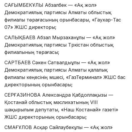
САҒЫМБЕКҰЛЫ Абзалбек — «Ақ жол»
Демократиялық партиясы Алматы облыстық
филиалы төрағасының орынбасары, «Гаухар-Тас
07» ЖШС директоры;
САЛЫҚБАЕВ Абзал Мырзаханұлы — «Ақ жол»
Демократиялық партиясы Түркістан облыстық
филиалының төрағасы;
САРТБАЕВ Сәкен Сатвалдыұлы — «Ақ жол»
Демократиялық партиясы Алматы қалалық
филиалы кеңесінің мүшесі, «ГазТерминал» ЖШС бас
директорының орынбасары;
СЕРҒАЗИНОВА Александра Қабдоллақызы —
Қостанай облыстық мәслихатының VIII
шақырылым депутаты, «Наш Костанай» газеті»
ЖШС директорының орынбасары;
СМАҒҰЛОВ Асқар Сайлаубекұлы — «Ақ жол»