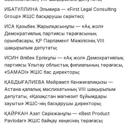
ИБАТУЛЛИНА Эльмира — «First Legal Consulting
Group» ЖШС басқарушы серіктесі;
ИСА Қазыбек Жарылқасынұлы — «Ақ жол»
Демократиялық партиясы төрағасының
орынбасары, ҚР Парламент Мәжілісінің VIII
шақырылым депутаты;
ИСИН Әлібек Ерлікұлы — «Ақ жол» Демократиялық
партиясы Ұлытау облыстық филиалының төрағасы,
«SAMADI» ЖШС бас директоры;
ҚАБДЫҒАЛИЕВА Мейрамгүл Кенжеғалиқызы —
Астана қалалық мәслихатының VIІI шақырылым
депутаты, «Қазақстан магнезит бұйымдары
зауыты» ЖШС-нің басқарушы директоры;
ҚАЙРКАН Азат Серікжанұлы — «Best Product
Pavlodar» ЖШС байқау кеңесінің төрағасы;