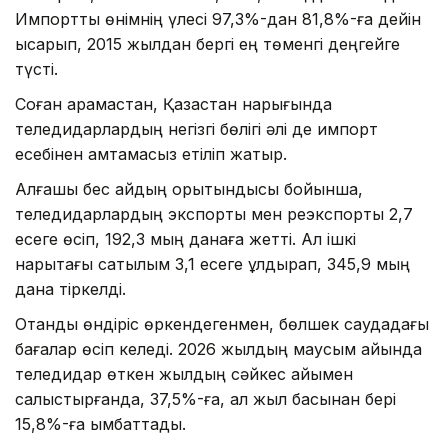
Импорттық өнімнің үлесі 97,3%-дан 81,8%-ға дейін
қысқарып, 2015 жылдан бергі ең төменгі деңгейге
түсті.
Соған қарамастан, Қазақстан нарығында
теледидарлардың негізгі бөлігі әлі де импорт
есебінен қамтамасыз етіліп жатыр.
Алғашқы бес айдың қорытындысы бойынша,
теледидарлардың экспорты мен реэкспорты 2,7
есеге өсіп, 192,3 мың данаға жетті. Ал ішкі
нарықтағы сатылым 3,1 есеге құлдырап, 345,9 мың
дана тіркелді.
Отандық өндіріс өркендегенмен, бөлшек саудадағы
бағалар өсіп келеді. 2026 жылдың маусым айында
теледидар өткен жылдың сәйкес айымен
салыстырғанда, 37,5%-ға, ал жыл басынан бері
15,8%-ға қымбаттады.