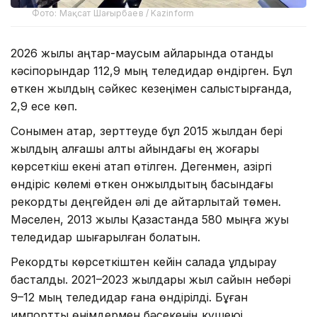
Фото: Мақсат Шағырбаев / Kazinform
2026 жылы қаңтар-маусым айларында отандық
кәсіпорындар 112,9 мың теледидар өндірген. Бұл
өткен жылдың сәйкес кезеңімен салыстырғанда,
2,9 есе көп.
Сонымен қатар, зерттеуде бұл 2015 жылдан бері
жылдың алғашқы алты айындағы ең жоғары
көрсеткіш екені атап өтілген. Дегенмен, қазіргі
өндіріс көлемі өткен онжылдықтың басындағы
рекордтық деңгейден әлі де айтарлықтай төмен.
Мәселен, 2013 жылы Қазақстанда 580 мыңға жуық
теледидар шығарылған болатын.
Рекордтық көрсеткіштен кейін салада құлдырау
басталды. 2021–2023 жылдары жыл сайын небәрі
9–12 мың теледидар ғана өндірілді. Бұған
импорттық өнімдермен бәсекенің күшеюі,