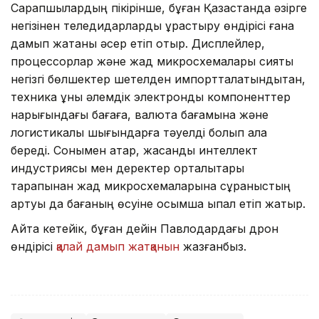
Сарапшылардың пікірінше, бұған Қазақстанда әзірге
негізінен теледидарларды құрастыру өндірісі ғана
дамып жатқаны әсер етіп отыр. Дисплейлер,
процессорлар және жад микросхемалары сияқты
негізгі бөлшектер шетелден импортталатындықтан,
техника құны әлемдік электрондық компоненттер
нарығындағы бағаға, валюта бағамына және
логистикалық шығындарға тәуелді болып қала
береді. Сонымен қатар, жасанды интеллект
индустриясы мен деректер орталықтары
тарапынан жад микросхемаларына сұраныстың
артуы да бағаның өсуіне қосымша ықпал етіп жатыр.
Айта кетейік, бұған дейін Павлодардағы дрон
өндірісі
қалай дамып жатқанын
жазғанбыз.