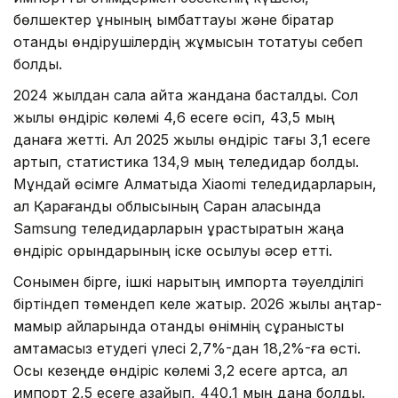
бөлшектер құнының қымбаттауы және бірқатар
отандық өндірушілердің жұмысын тоқтатуы себеп
болды.
2024 жылдан сала қайта жандана басталды. Сол
жылы өндіріс көлемі 4,6 есеге өсіп, 43,5 мың
данаға жетті. Ал 2025 жылы өндіріс тағы 3,1 есеге
артып, статистика 134,9 мың теледидар болды.
Мұндай өсімге Алматыда Xiaomi теледидарларын,
ал Қарағанды облысының Саран қаласында
Samsung теледидарларын құрастыратын жаңа
өндіріс орындарының іске қосылуы әсер етті.
Сонымен бірге, ішкі нарықтың импортқа тәуелділігі
біртіндеп төмендеп келе жатыр. 2026 жылы қаңтар-
мамыр айларында отандық өнімнің сұранысты
қамтамасыз етудегі үлесі 2,7%-дан 18,2%-ға өсті.
Осы кезеңде өндіріс көлемі 3,2 есеге артса, ал
импорт 2,5 есеге азайып, 440,1 мың дана болды.