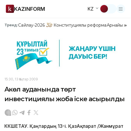
KAZINFORM
KZ
Сайлау-2026
Конституциялық реформа
Арнайы жо
Тренд:
15:30, 13 Қаңтар 2009
Ақкөл ауданында төрт
инвестициялық жоба іске асырылды
КӨКШЕТАУ. Қаңтардың 13-і. ҚазАқпарат /Жанмұрат