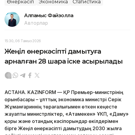
Өнеркәсіп
Экономика
Статистика
Алпамыс Файзолла
Авторлар
15:30, 06 Тамыз 2026
Жеңіл өнеркәсіпті дамытуға
арналған 28 шара іске асырылады
АСТАНА. KAZINFORM — ҚР Премьер-министрінің
орынбасары – ұлттық экономика министрі Серік
Жұманғариннің төрағалығымен өткен кеңесте
жауапты министрліктер, «Атамекен» ҰКП, «Даму»
қоры және отандық кәсіпорындар өкілдерімен
бірге Жеңіл өнеркәсіпті дамытудың 2030 жылға