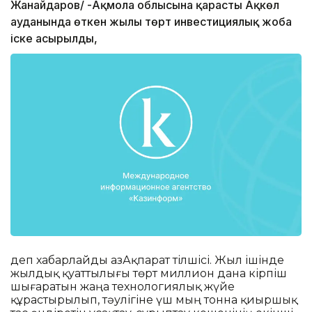
Жанайдаров/ -Ақмола облысына қарасты Ақкөл
ауданында өткен жылы төрт инвестициялық жоба
іске асырылды,
деп хабарлайды ҚазАқпарат тілшісі. Жыл ішінде
жылдық қуаттылығы төрт миллион дана кірпіш
шығаратын жаңа технологиялық жүйе
құрастырылып, тәулігіне үш мың тонна қиыршық