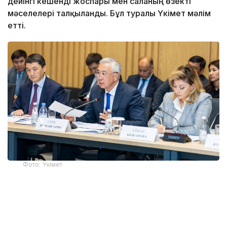
дейінгі кешенді жоспары мен саланың өзекті
мәселелері талқыланды. Бұл туралы Үкімет мәлім
етті.
Фото: Үкімет
Қатысушыларға Жеңіл өнеркәсіпті дамытудың
2026-2030 жылдарға арналған кешенді
жоспарының негізгі ережелері таныстырылды.