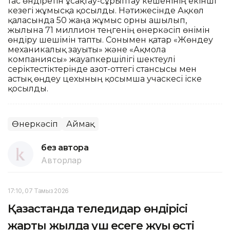
тас өндіретін ұсақтау-сұрыптау кешенінің екінші
кезегі жұмысқа қосылды. Нәтижесінде Ақкөл
қаласында 50 жаңа жұмыс орны ашылып,
жылына 71 миллион теңгенің өнеркәсіп өнімін
өндіру шешімін тапты. Сонымен қатар «Жөндеу
механикалық зауыты» және «Ақмола
компаниясы» жауапкершілігі шектеулі
серіктестіктерінде азот-оттегі стансысы мен
астық өңдеу цехының қосымша учаскесі іске
қосылды.
Өнеркәсіп
Аймақ
без автора
Авторлар
17:10, 07 Тамыз 2026
Қазақстанда теледидар өндірісі
жарты жылда үш есеге жуық өсті