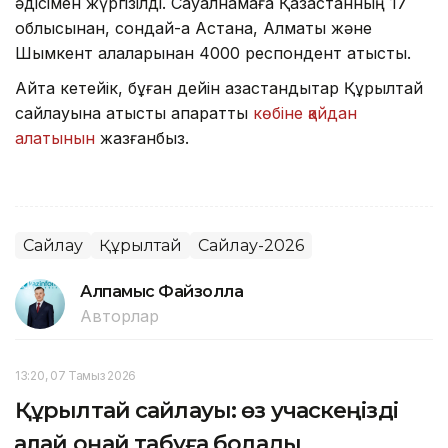
әдісімен жүргізілді. Сауалнамаға Қазақстанның 17
облысынан, сондай-ақ Астана, Алматы және
Шымкент қалаларынан 4000 респондент қатысты.
Айта кетейік, бұған дейін қазақстандықтар Құрылтай
сайлауына қатысты ақпаратты
көбіне қайдан
алатынын
жазғанбыз.
Сайлау
Құрылтай
Сайлау-2026
Алпамыс Файзолла
Авторлар
13:20, 07 Тамыз 2026
Құрылтай сайлауы: өз учаскеңізді
қалай оңай табуға болады