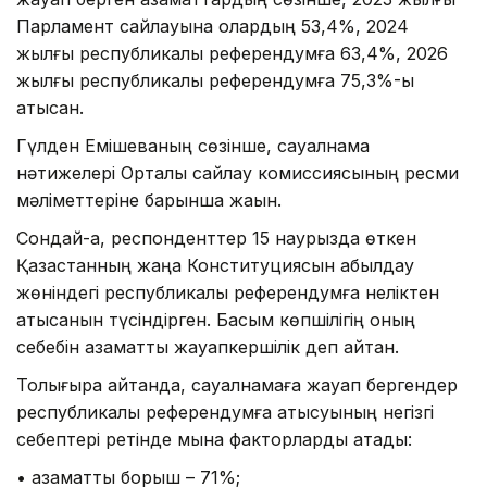
Парламент сайлауына олардың 53,4%, 2024
жылғы республикалық референдумға 63,4%, 2026
жылғы республикалық референдумға 75,3%-ы
қатысқан.
Гүлден Емішеваның сөзінше, сауалнама
нәтижелері Орталық сайлау комиссиясының ресми
мәліметтеріне барынша жақын.
Сондай-ақ, респонденттер 15 наурызда өткен
Қазақстанның жаңа Конституциясын қабылдау
жөніндегі республикалық референдумға неліктен
қатысқанын түсіндірген. Басым көпшілігің оның
себебін азаматтық жауапкершілік деп айтқан.
Толығырақ айтқанда, сауалнамаға жауап бергендер
республикалық референдумға қатысуының негізгі
себептері ретінде мына факторларды атады:
• азаматтық борыш – 71%;