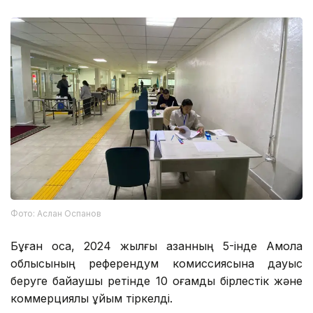
Фото: Аслан Оспанов
Бұған қоса, 2024 жылғы қазанның 5-інде Ақмола
облысының референдум комиссиясына дауыс
беруге байқаушы ретінде 10 қоғамдық бірлестік және
коммерциялық ұйым тіркелді.