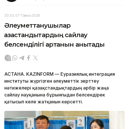
20:33, 07 Тамыз 2026
Әлеуметтанушылар
қазақстандықтардың сайлау
белсенділігі артқанын анықтады
АСТАНА. KAZINFORM — Еуразиялық интеграция
институты жүргізген әлеуметтік зерттеу
нәтижелері қазақстандықтардың әрбір жаңа
сайлау науқанына бұрынғыдан белсендірек
қатысып келе жатқанын көрсетті.