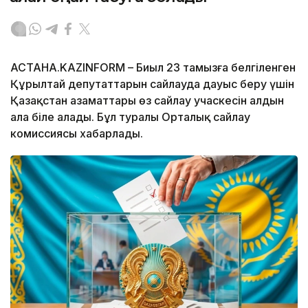
АСТАНА.KAZINFORM – Биыл 23 тамызға белгіленген
Құрылтай депутаттарын сайлауда дауыс беру үшін
Қазақстан азаматтары өз сайлау учаскесін алдын
ала біле алады. Бұл туралы Орталық сайлау
комиссиясы хабарлады.