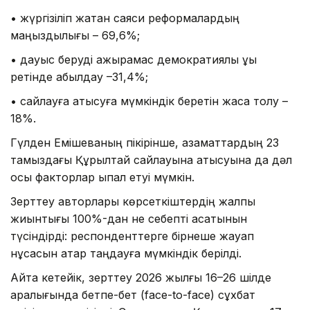
• жүргізіліп жатқан саяси реформалардың
маңыздылығы – 69,6%;
• дауыс беруді ажырамас демократиялық құқық
ретінде қабылдау –31,4%;
• сайлауға қатысуға мүмкіндік беретін жасқа толу –
18%.
Гүлден Емішеваның пікірінше, азаматтардың 23
тамыздағы Құрылтай сайлауына қатысуына да дәл
осы факторлар ықпал етуі мүмкін.
Зерттеу авторлары көрсеткіштердің жалпы
жиынтығы 100%-дан не себепті асатынын
түсіндірді: респонденттерге бірнеше жауап
нұсқасын қатар таңдауға мүмкіндік берілді.
Айта кетейік, зерттеу 2026 жылғы 16–26 шілде
аралығында бетпе-бет (face-to-face) сұхбат