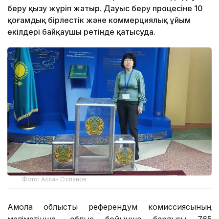
беру қызу жүріп жатыр. Дауыс беру процесіне 10
қоғамдық бірлестік және коммерциялық ұйым
өкілдері байқаушы ретінде қатысуда.
Фото: Аслан Оспанов
Ақмола облыстық референдум комиссиясының
мәліметінше, облыс бойынша барлығы 765