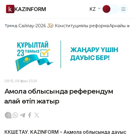
KAZINFORM
KZ
Сайлау-2026
Конституциялық реформа
Арнайы жо
Тренд:
09:15, 06 Қазан 2024
Ақмола облысында референдум
қалай өтіп жатыр
КӨКШЕТАУ. KAZINFORM – Ақмола облысында дауыс