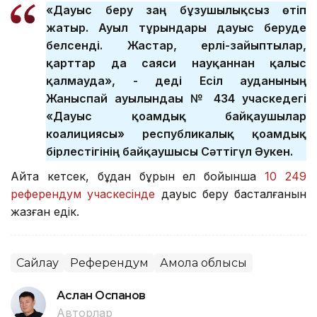
«Дауыс беру заң бұзушылықсыз өтіп
жатыр. Ауыл тұрғындары дауыс беруде
белсенді. Жастар, ерлі-зайыптылар,
қарттар да саяси науқаннан қалыс
қалмауда», - деді Есіл ауданының
Жаныспай ауылындағы № 434 учаскедегі
«Дауыс қоғамдық байқаушылар
коалициясы» республикалық қоғамдық
бірлестігінің байқаушысы Сәттігүл Әукен.
Айта кетсек, бұдан бұрын ел бойынша
10 249
референдум учаскесінде
дауыс беру басталғанын
жазған едік.
Сайлау
Референдум
Ақмола облысы
Аслан Оспанов
Авторлар