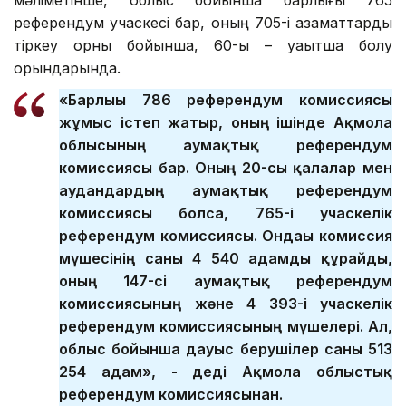
референдум учаскесі бар, оның 705-і азаматтарды
тіркеу орны бойынша, 60-ы – уақытша болу
орындарында.
«Барлығы 786 референдум комиссиясы
жұмыс істеп жатыр, оның ішінде Ақмола
облысының аумақтық референдум
комиссиясы бар. Оның 20-сы қалалар мен
аудандардың аумақтық референдум
комиссиясы болса, 765-і учаскелік
референдум комиссиясы. Ондағы комиссия
мүшесінің саны 4 540 адамды құрайды,
оның 147-сі аумақтық референдум
комиссиясының және 4 393-і учаскелік
референдум комиссиясының мүшелері. Ал,
облыс бойынша дауыс берушілер саны 513
254 адам», - деді Ақмола облыстық
референдум комиссиясынан.