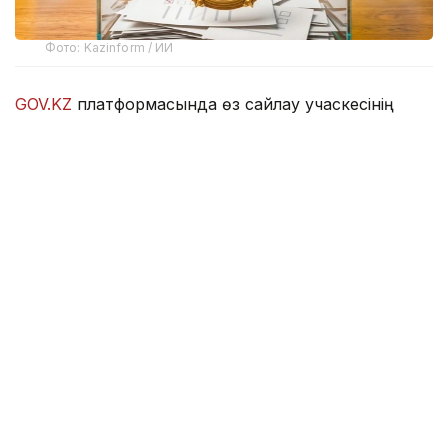
Фото: Kazinform / ИИ
GOV.KZ
платформасында өз сайлау учаскесінің
нөмірі мен орналасқан мекенжайын білуге мүмкіндік
беретін онлайн-сервис іске қосылды.
Азаматтарға ыңғайлы болуы үшін бір мезетте үш
сервис әзірленді. Көрсетілген гиперсілтемелердің
кез келгеніне өту арқылы сайлаушы өзінің өңірін
таңдап, ЖСН енгізіп, сайлау учаскесінің нөмірін,
сондай-ақ оның мекенжайын біле алады.
-
https://www.gov.kz/sailau?lang=kk
-
https://sailau.gov.kz/kk
-
https://sailau2026.gov.kz/kk
Сонымен қатар өзінің сайлау учаскесін іздеуге