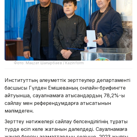
Фото: Мақсат Шағырбаев / Kazinform
Институттың әлеуметтік зерттеулер департаменті
басшысы Гүлден Емішеваның онлайн-брифингте
айтуынша, сауалнамаға қатысқандардың 78,2%-ы
сайлау мен референдумдарға қатысатынын
мәлімдеген.
Зерттеу нәтижелері сайлау белсенділігінің тұрақты
түрде өсіп келе жатқанын дәлелдеді. Сауалнамаға
жауап берген азаматтардың сөзінше, 2023 жылғы