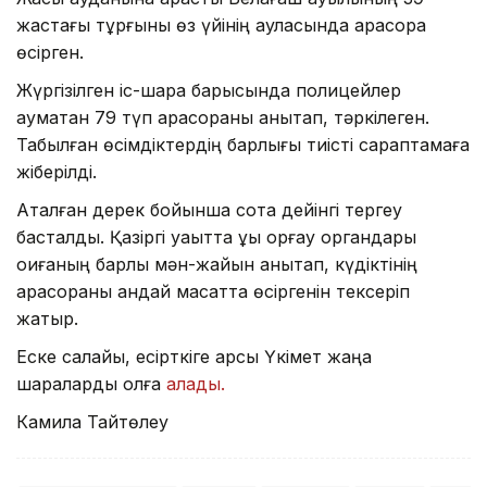
жастағы тұрғыны өз үйінің ауласында қарасора
өсірген.
Жүргізілген іс-шара барысында полицейлер
аумақтан 79 түп қарасораны анықтап, тәркілеген.
Табылған өсімдіктердің барлығы тиісті сараптамаға
жіберілді.
Аталған дерек бойынша сотқа дейінгі тергеу
басталды. Қазіргі уақытта құқық қорғау органдары
оқиғаның барлық мән-жайын анықтап, күдіктінің
қарасораны қандай мақсатта өсіргенін тексеріп
жатыр.
Еске салайық, есірткіге қарсы Үкімет жаңа
шараларды қолға
алады.
Камила Тайтөлеу