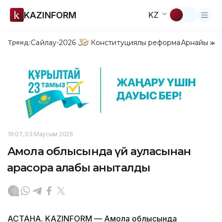
KAZINFORM
KZ
Сайлау-2026
Конституциялық реформа
Арнайы жо
Тренд:
16:07, 03 Маусым 2026
Ақмола облысында үй ауласынан
қарасора алқабы анықталды
АСТАНА. KAZINFORM — Ақмола облысында