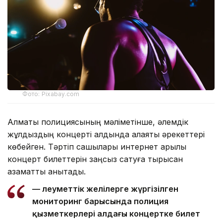
Фото: Pixabay.com
Алматы полициясының мәліметінше, әлемдік
жұлдыздың концерті алдында алаяқтық әрекеттері
көбейген. Тәртіп сақшылары интернет арқылы
концерт билеттерін заңсыз сатуға тырысқан
азаматты анықтады.
— Әлеуметтік желілерге жүргізілген
мониторинг барысында полиция
қызметкерлері алдағы концертке билет