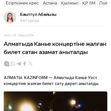
Есірткімен күрес
Астана
Қылмыс
ҚР ІІМ
Поли
Бақытгүл Абайқызы
Авторлар
19:50, 06 Тамыз 2026
Алматыда Канье концертіне жалған
билет сатқан азамат анықталды
АЛМАТЫ. KAZINFORM — Алматыда Канье Уэст
концертіне жалған билет сату дерегі анықталды.