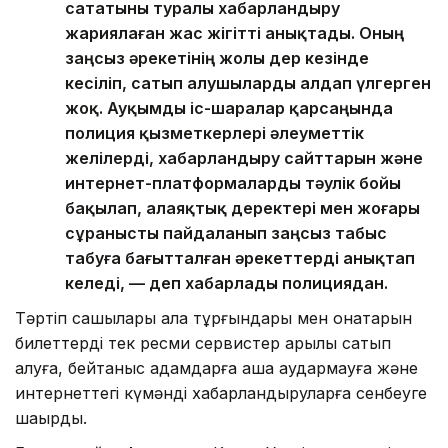
сататыны туралы хабарландыру
жариялаған жас жігітті анықтады. Оның
заңсыз әрекетінің жолы дер кезінде
кесіліп, сатып алушыларды алдап үлгерген
жоқ. Ауқымды іс-шаралар қарсаңында
полиция қызметкерлері әлеуметтік
желілерді, хабарландыру сайттарын және
интернет-платформаларды тәулік бойы
бақылап, алаяқтық деректері мен жоғары
сұранысты пайдаланып заңсыз табыс
табуға бағытталған әрекеттерді анықтап
келеді, — деп хабарлады полициядан.
Тәртіп сақшылары қала тұрғындары мен қонақтарын
билеттерді тек ресми сервистер арқылы сатып
алуға, бейтаныс адамдарға ақша аудармауға және
интернеттегі күмәнді хабарландыруларға сенбеуге
шақырды.