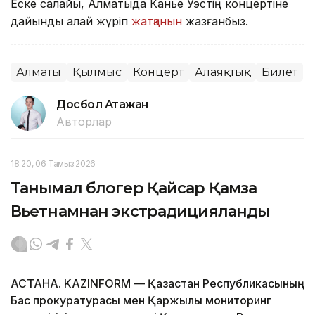
Еске салайық, Алматыда Канье Уэстің концертіне
дайындық қалай жүріп
жатқанын
жазғанбыз.
Алматы
Қылмыс
Концерт
Алаяқтық
Билет
Досбол Атажан
Авторлар
18:20, 06 Тамыз 2026
Танымал блогер Қайсар Қамза
Вьетнамнан экстрадицияланды
АСТАНА. KAZINFORM — Қазақстан Республикасының
Бас прокуратурасы мен Қаржылық мониторинг