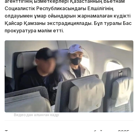
агенттігінің қызметкерлері Қазақстанның Вьетнам
Социалистік Республикасындағы Елшілігінің
қолдауымен құмар ойындарын жарнамалаған күдікті
Қайсар Қамзаны экстрадициялады. Бұл туралы Бас
прокуратура мәлім етті.
Видеодан алынған кадр
Тергеп-тексеру органының нұсқасы бойынша 2025