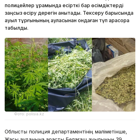
полицейлер құрамында есірткі бар өсімдіктерді
заңсыз өсіру дерегін анықтады. Тексеру барысында
ауыл тұрғынының ауласынан ондаған түп қарасора
табылды.
Фото: polisia.kz
Облыстық полиция департаментінің мәліметінше,
Жақсы ауданына қарасты Белағаш ауылының 39