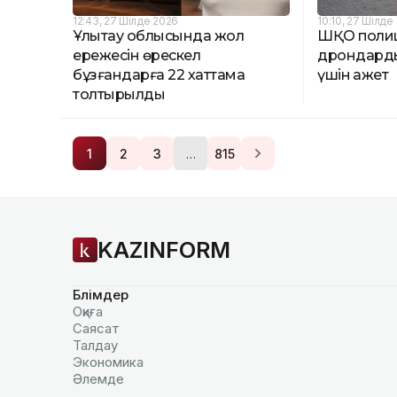
12:43, 27 Шілде 2026
10:10, 27 Шілде
Ұлытау облысында жол
ШҚО полиц
ережесін өрескел
дрондарды 
бұзғандарға 22 хаттама
үшін қажет
толтырылды
…
1
2
3
815
KAZINFORM
Бөлімдер
Оқиға
Саясат
Талдау
Экономика
Әлемде