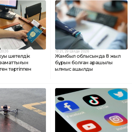
 2026
13:21, 29 Шілде 2026
уық шетелдік
Жамбыл облысында 8 жыл
азаматтығын
бұрын болған қарақшылық
ген тәртіппен
қылмыс ашылды