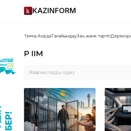
KAZINFORM
Ақорда
Тағайындау
Заң және тәртіп
Дерекқор
Тренд:
ҚР ІІМ