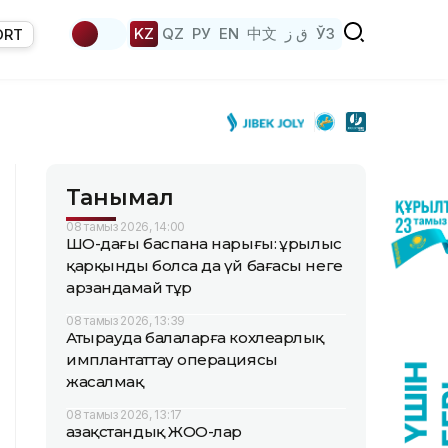
KZ
QZ
РУ
EN
中文
ق ز
ЎЗ
ORT
Танымал
08 тамыз 2026, 14:00
ШҚО-дағы баспана нарығы: Құрылыс
қарқынды болса да үй бағасы неге
арзандамай тұр
08 тамыз 2026, 13:39
Атырауда балаларға кохлеарлық
имплантаттау операциясы
жасалмақ
08 тамыз 2026, 13:17
Қазақстандық ЖОО-лар