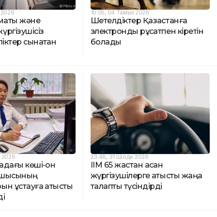
 2026
10:05, 04 Тамыз 2026
лматы және
Шетелдіктер Қазақстанға
үргізушісіз
электронды рұқсатпен кіретін
ліктер сынақтан
болады
з 2026
23:46, 31 Шілде 2026
дағы көші-қон
ІІМ 65 жастан асқан
асшысының
жүргізушілерге қатысты жаңа
н ұстауға қатысты
талапты түсіндірді
ді