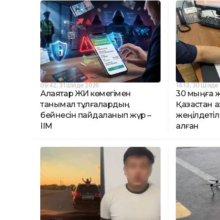
09:42, 31 Шілде 2026
14:13, 30 Шілде
Алаяқтар ЖИ көмегімен
30 мыңға ж
танымал тұлғалардың
Қазақстан 
бейнесін пайдаланып жүр –
жеңілдетіл
ІІМ
алған