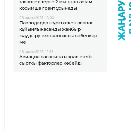
талапкерлерге 2 мыңнан астам
қосымша грант ұсынады
08 тамыз 2026, 13:00
Павлодарда жүріп өткен алапат
құйынға жасанды жаңбыр
жаудыру технологиясы себепкер
ме
08 тамыз 2026, 12:52
Авиация саласына ықпал ететін
сыртқы факторлар көбейді