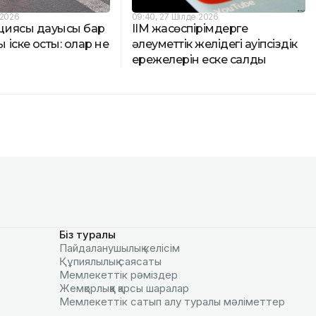
 2026
09:40, 27 Шілде 2026
иясы дауысы бар
ІІМ жасөспірімдерге
іске қосты: олар не
әлеуметтік желідегі қауіпсіздік
ережелерін еске салды
Біз туралы
Пайдаланушылық келiciм
Құпиялылық саясаты
Мемлекеттік рәміздер
Жемқорлыққа қарсы шаралар
Мемлекеттік сатып алу туралы мәлiметтер