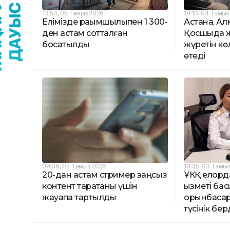
13:54, 05 Тамыз 2026
18:10, 04 Тамыз
Елімізде рақымшылықпен 1 300-
Астана, А
ден астам сотталған
Қосшыда ж
босатылды
жүретін кө
өтеді
09:09, 04 Тамыз 2026
18:35, 03 Тамы
20-дан астам стример заңсыз
ҰКҚ елорда
контент таратқаны үшін
қызметі б
жауапқа тартылды
орынбасары
түсінік бер