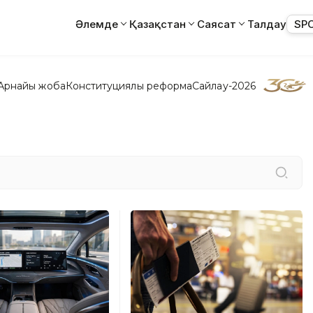
Әлемде
Қазақстан
Саясат
Талдау
SP
Арнайы жоба
Конституциялық реформа
Сайлау-2026