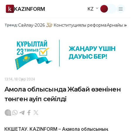
KAZINFORM
KZ
Сайлау-2026
Конституциялық реформа
Арнайы жо
Тренд:
13:14, 18 Сәуір 2024
Ақмола облысында Жабай өзенінен
төнген қауіп сейілді
КӨКШЕТАУ. KAZINFORM – Ақмола облысының