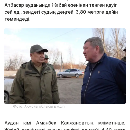
Атбасар ауданында Жабай өзенінен төнген қауіп
сейілді. Өзендегі судың деңгейі 3,80 метрге дейін
төмендеді.
Фото: Ақмола облысы әкімдігі
Аудан әкімі Аманбек Қалжановтың мәліметінше,
Жабай өзеніндегі судың қауіпті деңгейі 4,40 метр