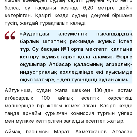
болса, су тасқыны кезінде 6,20 метрге дейін
көтерілген. Қазіргі кезде судың деңгейі біршама
түсіп, жағдай тұрақталып келеді.
«Аудандағы әлеуметтік нысандардың
барлығы штаттық режимде жұмыс істеп
тұр. Су басқан №1 орта мектепті қалпына
келтіру жұмыстарын қолға аламыз. Әзірге
оқушылар Атбасар қаласының аграрлық-
индустриялық колледжінде екі ауысымда
оқып жатыр», - деп түсіндірді аудан әкімі.
Айтуынша, судан жапа шеккен 130-дан астам
атбасарлық 100 айлық есептік көрсеткіш
мөлшерінде бір жолғы көмек алған. Қазіргі кезде
таңда арнайы құрылған комиссия тұрғын үйлер
мен мүлікке келтірілген залалды есептеп жатыр.
Аймақ басшысы Марат Ахметжанов Атбасар