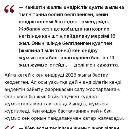
— Кеніштің жалпы өндірістік қуаты жылына
1 млн тонна болып белгіленген, кейін
өндіріс көлемі біртіндеп төмендейді.
Жобалау кезінде қабылданған қорлар
негізінде кеніштің пайдалану мерзімі 16
жыл. Оның ішінде белгіленген қуатпен
(жылына 1 млн тонна) кен өндіру
жұмыстары басталған күннен бастап 13
жыл жұмыс істейді, — делінген құжатта.
Айта кетейік кен өндіруді 2028 жылы бастау
көзделген. Ал осы уақытқа дейін өндірілетін кенді
өңдейтін байыту фабрикасын салу жоспарланған.
Оған қоса бір жыл бойы тау-кен күрделі
жұмыстары мен тау-кен дайындық жұмысы
жүргізіледі. Кен өндіру басталғаннан кейін бұл
жұмыс кен орнын пайдаланумен қатар жалғасады.
— Жер асты тәсілімен жұмыс жүргізілген