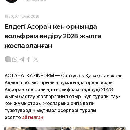
16:50, 07 Тамыз 2026
Елдегі Ақсоран кен орнында
вольфрам өндіру 2028 жылға
жоспарланған
АСТАНА. KAZINFORM — Солтүстік Қазақстан және
Ақмола облыстарының аумағында орналасқан
Ақсоран кен орнында вольфрам өндіруді 2028
жылы бастау жоспарланып отыр. Бұл туралы тау-
кен жұмыстары жоспарына енгізілетін
түзетулердің ықтимал әсерлері туралы
есепте
айтылған
.