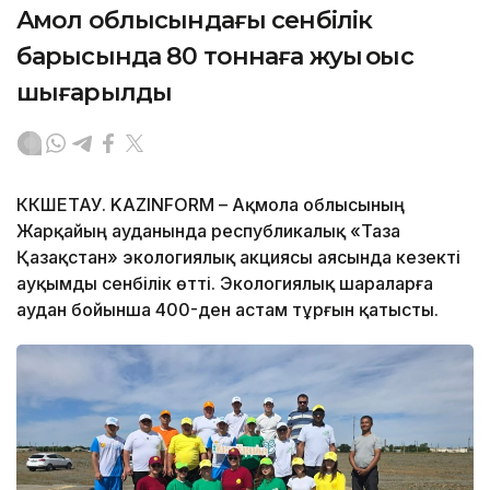
Ақмол облысындағы сенбілік
барысында 80 тоннаға жуық қоқыс
шығарылды
КӨКШЕТАУ. KAZINFORM – Ақмола облысының
Жарқайың ауданында республикалық «Таза
Қазақстан» экологиялық акциясы аясында кезекті
ауқымды сенбілік өтті. Экологиялық шараларға
аудан бойынша 400-ден астам тұрғын қатысты.