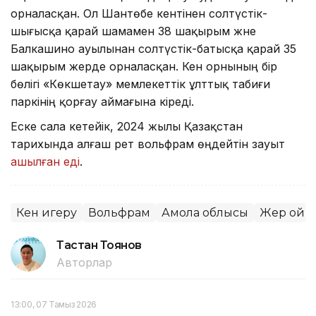
орналасқан. Ол Шантөбе кентінен солтүстік-
шығысқа қарай шамамен 38 шақырым және
Балкашино ауылынан солтүстік-батысқа қарай 35
шақырым жерде орналасқан. Кен орнының бір
бөлігі «Көкшетау» мемлекеттік ұлттық табиғи
паркінің қорғау аймағына кіреді.
Еске сала кетейік, 2024 жылы Қазақстан
тарихында алғаш рет вольфрам өңдейтін зауыт
ашылған еді
.
Кен игеру
Вольфрам
Ақмола облысы
Жер қойн
Тастан Тоянов
Авторлар
13:00, 07 Тамыз 2026