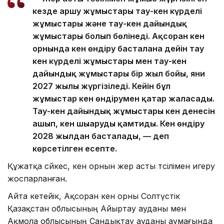
кезде аршу жұмыстары тау-кен күрделі
жұмыстары және тау-кен дайындық
жұмыстары болып бөлінеді. Ақсоран кен
орнында кен өндіру басталғанға дейін тау
кен күрделі жұмыстары мен тау-кен
дайындық жұмыстары бір жыл бойы, яғни
2027 жылы жүргізіледі. Кейін бұл
жұмыстар кен өндірумен қатар жалғасады.
Тау-кен дайындық жұмыстары кен денесін
ашып, кен шығаруды қамтиды. Кен өндіру
2028 жылдан басталады, — деп
көрсетілген есепте.
Құжатқа сәйкес, кен орнын жер асты тәсілімен игеру
жоспарланған.
Айта кетейік, Ақсоран кен орны Солтүстік
Қазақстан облысының Айыртау ауданы мен
Ақмола облысының Сандықтау ауданы аумағында