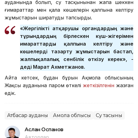
ауданында болып, су тасқынынан жапа шеккен
ғимараттар мен қала көшелерін қалпына келтіру
жұмыстарын ширатуды тапсырды.
«Жергілікті атқарушы органдардың және
тұрғындардың бірлескен күш-жігерімен
ғимараттарды қалпына келтіру және
көшелерді тазарту жұмыстарын бастап,
жалпықалалық сенбілік өткізу керек», -
деді Марат Ахметжанов.
Айта кетсек, бұдан бұрын Ақмола облысының
Жақсы ауданына паром өткелі
жеткізілгенін
жазған
едік.
Атбасар ауданы
Ақмола облысы
Су тасқыны
Аслан Оспанов
Авторлар