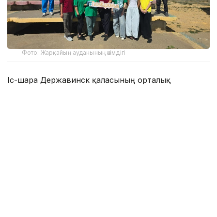
Фото: Жарқайың ауданының әкімдігі
Іс-шара Державинск қаласының орталық
алаңында салтанатты түрде ашылды. Одан кейін
қатысушылар орталық саябақтағы амфитеатрға
жиналып, «Туған жерге тағзым – ортадан
басталады» атты экологиялық квестке қатысты.
Интерактивті бағдарлама барысында қоршаған
ортаны қорғау, экологиялық мәдениетті
қалыптастыру, елді мекендердің тазалығы мен
абаттандырылуына ұқыпты қараудың
маңыздылығы кеңінен талқыланды.
Экологиялық акция «Таза болашақ» бастамасымен