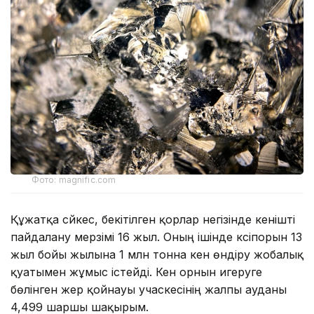
Фото: magnific.com
Құжатқа сәйкес, бекітілген қорлар негізінде кенішті
пайдалану мерзімі 16 жыл. Оның ішінде кәсіпорын 13
жыл бойы жылына 1 млн тонна кен өндіру жобалық
қуатымен жұмыс істейді. Кен орнын игеруге
бөлінген жер қойнауы учаскесінің жалпы ауданы
4,499 шаршы шақырым.