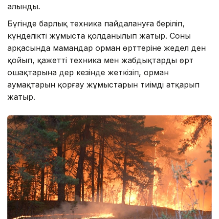
алынды.
Бүгінде барлық техника пайдалануға беріліп,
күнделікті жұмыста қолданылып жатыр. Соның
арқасында мамандар орман өрттеріне жедел ден
қойып, қажетті техника мен жабдықтарды өрт
ошақтарына дер кезінде жеткізіп, орман
аумақтарын қорғау жұмыстарын тиімді атқарып
жатыр.