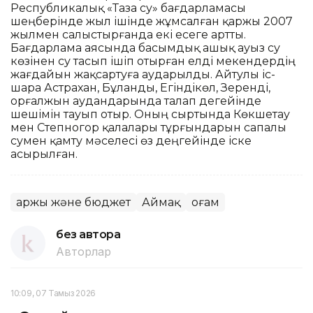
Республикалық «Таза су» бағдарламасы
шеңберінде жыл ішінде жұмсалған қаржы 2007
жылмен салыстырғанда екі есеге артты.
Бағдарлама аясында басымдық ашық ауыз су
көзінен су тасып ішіп отырған елді мекендердің
жағдайын жақсартуға аударылды. Айтулы іс-
шара Астрахан, Бұланды, Егіндікөл, Зеренді,
Қорғалжын аудандарында талап дегейінде
шешімін тауып отыр. Оның сыртында Көкшетау
мен Степногор қалалары тұрғындарын сапалы
сумен қамту мәселесі өз деңгейінде іске
асырылған.
Қаржы және бюджет
Аймақ
Қоғам
без автора
Авторлар
10:09, 07 Тамыз 2026