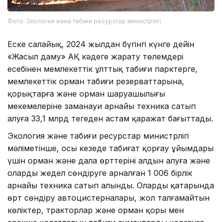
Фото: Экология және табиғи ресурстар министрлігі
Еске салайық, 2024 жылдан бүгінгі күнге дейін
«Жасыл даму» АҚ кәдеге жарату төлемдері
есебінен мемлекеттік ұлттық табиғи парктерге,
мемлекеттік орман табиғи резерваттарына,
қорықтарға және орман шаруашылығы
мекемелеріне заманауи арнайы техника сатып
алуға 33,1 млрд теңгеден астам қаражат бағыттады.
Экология және табиғи ресурстар министрлігі
мәліметінше, осы кезеңде табиғат қорғау ұйымдары
үшін орман және дала өрттерінің алдын алуға және
оларды жедел сөндіруге арналған 1 006 бірлік
арнайы техника сатып алынды. Олардың қатарында
өрт сөндіру автоцистерналары, жол талғамайтын
көліктер, тракторлар және орман қоры мен