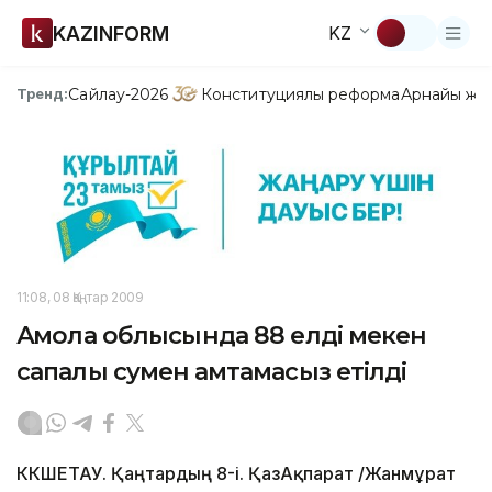
KAZINFORM
KZ
Сайлау-2026
Конституциялық реформа
Арнайы жо
Тренд:
11:08, 08 Қаңтар 2009
Ақмола облысында 88 елді мекен
сапалы сумен қамтамасыз етілді
КӨКШЕТАУ. Қаңтардың 8-і. ҚазАқпарат /Жанмұрат