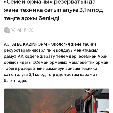
«Семей орманы» резерватында
жаңа техника сатып алуға 3,1 млрд
теңге қаржы бөлінді
АСТАНА. KAZINFORM – Экология және табиғи
ресурстар министрлігінің қолдауымен «Жасыл
даму» АҚ кәдеге жарату төлемдері есебінен Абай
облысындағы «Семей орманы» мемлекеттік орман
табиғи резерватына заманауи арнайы техника
сатып алуға 3,1 млрд теңгеден астам қаражат
бағыттады.