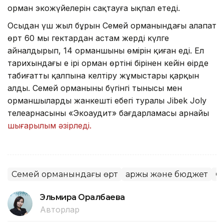
орман экожүйелерін сақтауға ықпал етеді.
Осыдан үш жыл бұрын Семей орманындағы алапат
өрт 60 мың гектардан астам жерді күлге
айналдырып, 14 орманшының өмірін қиған еді. Ел
тарихындағы ең ірі орман өртінің бірінен кейін өңірде
табиғатты қалпына келтіру жұмыстары қарқын
алды. Семей орманының бүгінгі тынысы мен
орманшылардың жанкешті еңбегі туралы Jibek Joly
телеарнасының «Экоаудит» бағдарламасы арнайы
шығарылым әзірледі.
Семей орманындағы өрт
Қаржы және бюджет
Ө
Эльмира Оралбаева
Авторлар