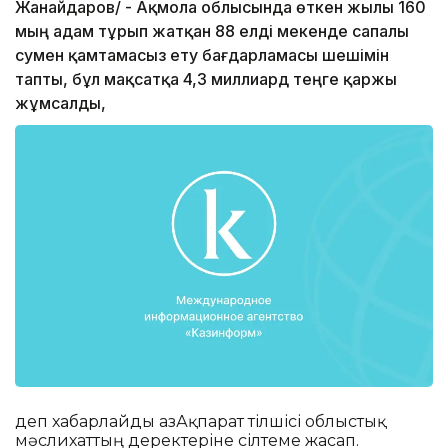
Жанайдаров/ - Ақмола облысында өткен жылы 160
мың адам тұрып жатқан 88 елді мекенде сапалы
сумен қамтамасыз ету бағдарламасы шешімін
тапты, бұл мақсатқа 4,3 миллиард теңге қаржы
жұмсалды,
деп хабарлайды ҚазАқпарат тілшісі облыстық
мәслихаттың деректеріне сілтеме жасап.