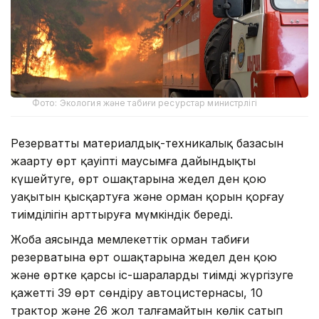
Фото: Экология және табиғи ресурстар министрлігі
Резерваттың материалдық-техникалық базасын
жаңарту өрт қауіпті маусымға дайындықты
күшейтуге, өрт ошақтарына жедел ден қою
уақытын қысқартуға және орман қорын қорғау
тиімділігін арттыруға мүмкіндік береді.
Жоба аясында мемлекеттік орман табиғи
резерватына өрт ошақтарына жедел ден қою
және өртке қарсы іс-шараларды тиімді жүргізуге
қажетті 39 өрт сөндіру автоцистернасы, 10
трактор және 26 жол талғамайтын көлік сатып