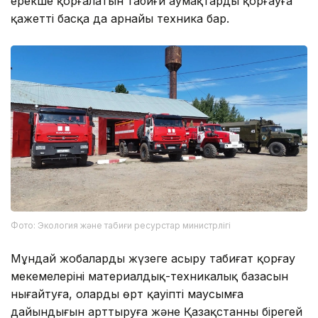
ерекше қорғалатын табиғи аумақтарды қорғауға
қажетті басқа да арнайы техника бар.
Фото: Экология және табиғи ресурстар министрлігі
Мұндай жобаларды жүзеге асыру табиғат қорғау
мекемелерінің материалдық-техникалық базасын
нығайтуға, олардың өрт қауіпті маусымға
дайындығын арттыруға және Қазақстанның бірегей