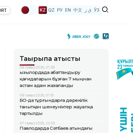
KZ
QZ
РУ
EN
中文
ق ز
ЎЗ
ORT
Тақырыпқа қатысты
08 тамыз 2026, 01:36
Қызылордада абаттандыру
қағидаларын бұзған 7 мыңнан
астам адам жазаланды
08 тамыз 2026, 01:15
БҚО-да тұрғындарға дөрекілік
танытқан шенеуніктер жауапқа
тартылды
07 тамыз 2026, 22:00
Павлодарда Сәтбаев атындағы