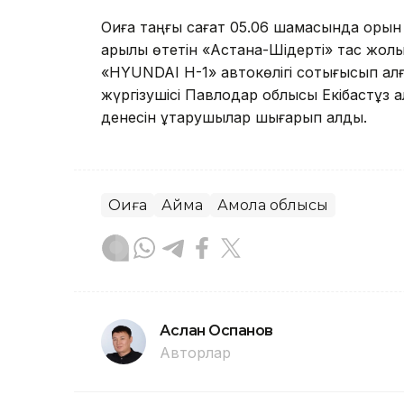
Оқиға таңғы сағат 05.06 шамасында орын
арқылы өтетін «Астана-Шідерті» тас жол
«HYUNDAI H-1» автокөлігі соқтығысып қал
жүргізушісі Павлодар облысы Екібастұз 
денесін құтқарушылар шығарып алды.
Оқиға
Аймақ
Ақмола облысы
Аслан Оспанов
Авторлар