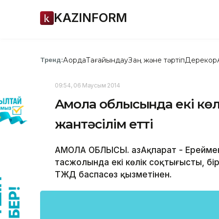
KAZINFORM
Ақорда
Тағайындау
Заң және тәртіп
Дерекқор
Тренд:
09:54, 06 Маусым 2014
Ақмола облысында екі көл
жантәсілім етті
АҚМОЛА ОБЛЫСЫ. ҚазАқпарат - Ерейме
тасжолында екі көлік соқтығысты, б
ТЖД баспасөз қызметінен.