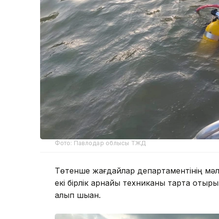
Фото: Павлодар облысы ТЖД
Төтенше жағдайлар департаментінің мәлі
екі бірлік арнайы техниканы тарта отыр
алып шыққан.