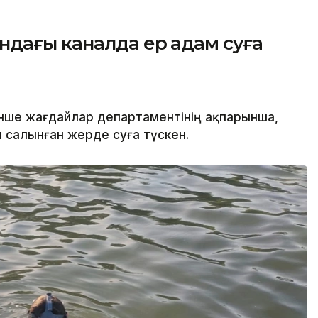
ндағы каналда ер адам суға
нше жағдайлар департаментінің ақпарынша,
салынған жерде суға түскен.