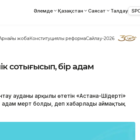
Әлемде
Қазақстан
Саясат
Талдау
SP
Арнайы жоба
Конституциялық реформа
Сайлау-2026
ік соқтығысып, бір адам
нтау ауданы арқылы өтетін «Астана-Шідерті»
ір адам мерт болды, деп хабарлады аймақтық