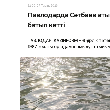
22:00, 07 Тамыз 2026
Павлодарда Сәтбаев аты
батып кетті
ПАВЛОДАР. KAZINFORM - Өңірлік төте
1987 жылғы ер адам шомылуға тыйым 