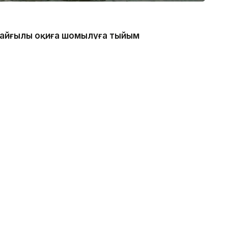
 қайғылы оқиға шомылуға тыйым
нде болған, - деп хабарлады
аналдың техникалық гидротехникалық нысан
қатаң тыйым салынғанын ескертеді.