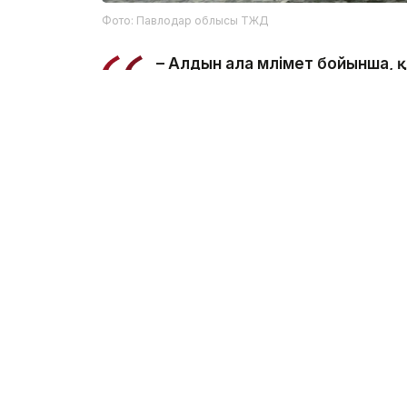
Фото: Павлодар облысы ТЖД
– Алдын ала мәлімет бойынша,
салынған жерде суға түсу кезі
ведомстводан.
Құтқарушылар Қаныш Сәтбаев атындағы к
болып табылатынын және онда шомылуға 