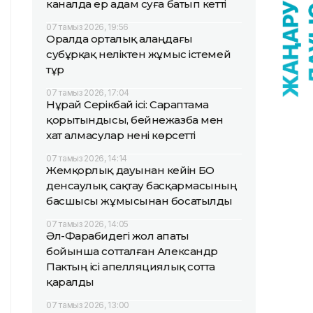
каналда ер адам суға батып кетті
07 тамыз 2026, 19:56
Оралда орталық алаңдағы
субұрқақ неліктен жұмыс істемей
тұр
07 тамыз 2026, 17:04
Нұрай Серікбай ісі: Сараптама
қорытындысы, бейнежазба мен
хат алмасулар нені көрсетті
07 тамыз 2026, 14:14
Жемқорлық дауынан кейін БҚО
денсаулық сақтау басқармасының
басшысы жұмысынан босатылды
07 тамыз 2026, 14:05
Әл-Фарабидегі жол апаты
бойынша сотталған Александр
Пактың ісі апелляциялық сотта
қаралды
07 тамыз 2026, 13:00