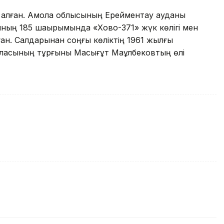
 алған. Ақмола облысының Ерейментау ауданы
ының 185 шақырымында «Хово-371» жүк көлігі мен
ған. Салдарынан соңғы көліктің 1961 жылғы
қаласының тұрғыны Масығұт Мақұлбековтың өлі