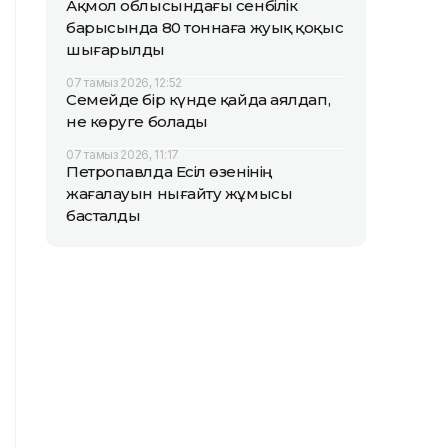
Ақмол облысындағы сенбілік
барысында 80 тоннаға жуық қоқыс
шығарылды
07 тамыз 2026, 12:52
Семейде бір күнде қайда аялдап,
не көруге болады
07 тамыз 2026, 11:17
Петропавлда Есіл өзенінің
жағалауын нығайту жұмысы
басталды