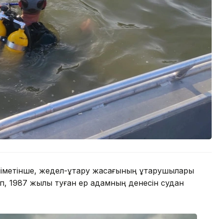
метінше, жедел-құтқару жасағының құтқарушылары
ып, 1987 жылы туған ер адамның денесін судан