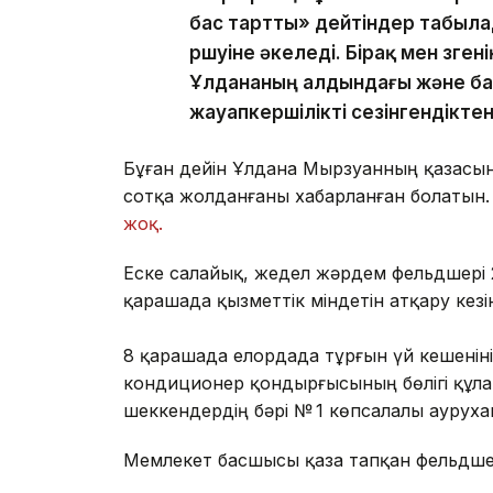
бас тартты» дейтіндер табылад
өршуіне әкеледі. Бірақ мен өзге
Ұлдананың алдындағы және ба
жауапкершілікті сезінгендікте
Бұған дейін Ұлдана Мырзуанның қазасына
сотқа жолданғаны хабарланған болатын.
жоқ.
Еске салайық, жедел жәрдем фельдшері 
қарашада қызметтік міндетін атқару кез
8 қарашада елордада тұрғын үй кешеніні
кондиционер қондырғысының бөлігі құла
шеккендердің бәрі № 1 көпсалалы аурух
Мемлекет басшысы қаза тапқан фельдшер