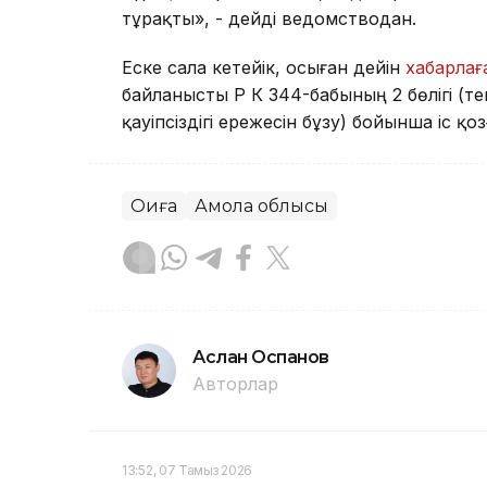
тұрақты», - дейді ведомстводан.
Еске сала кетейік, осыған дейін
хабарла
байланысты ҚР ҚК 344-бабының 2 бөлігі (т
қауіпсіздігі ережесін бұзу) бойынша іс қо
Оқиға
Ақмола облысы
Аслан Оспанов
Авторлар
13:52, 07 Тамыз 2026