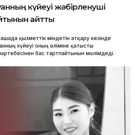
нның күйеуі жәбірленуші
айтынын айтты
ашада қызметтік міндетін атқару кезінде
нның күйеуі оның өліміне қатысты
әртебесінен бас тартпайтынын мәлімдеді.