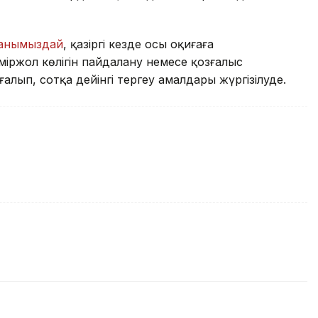
ғанымыздай
, қазіргі кезде осы оқиғаға
еміржол көлігін пайдалану немесе қозғалыс
зғалып, сотқа дейінгі тергеу амалдары жүргізілуде.