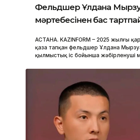
Фельдшер Ұлдана Мырзуа
мәртебесінен бас тартп
АСТАНА. KAZINFORM – 2025 жылғы қар
қаза тапқан фельдшер Ұлдана Мырзуа
қылмыстық іс бойынша жәбірленуші м