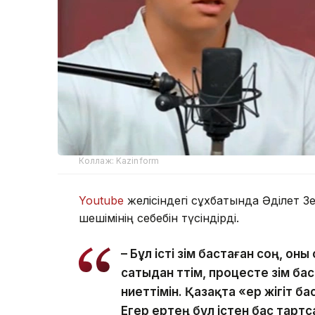
Коллаж: Kazinform
Youtube
желісіндегі сұхбатында Әділет З
шешімінің себебін түсіндірді.
– Бұл істі өзім бастаған соң, о
сатыдан өттім, процесте өзім 
ниеттімін. Қазақта «ер жігіт ба
Егер ертең бұл істен бас тартс