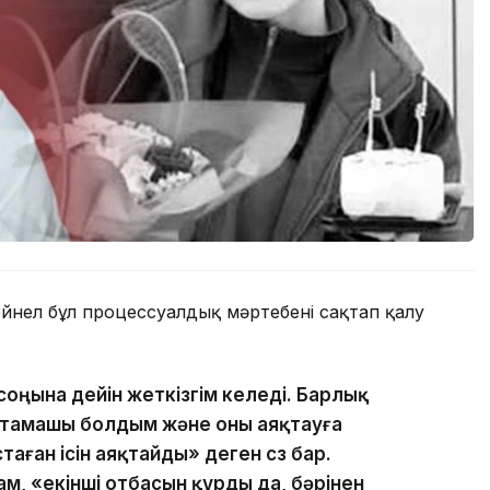
ейнел бұл процессуалдық мәртебені сақтап қалу
ны соңына дейін жеткізгім келеді. Барлық
бастамашы болдым және оны аяқтауға
стаған ісін аяқтайды» деген сөз бар.
ам, «екінші отбасын құрды да, бәрінен