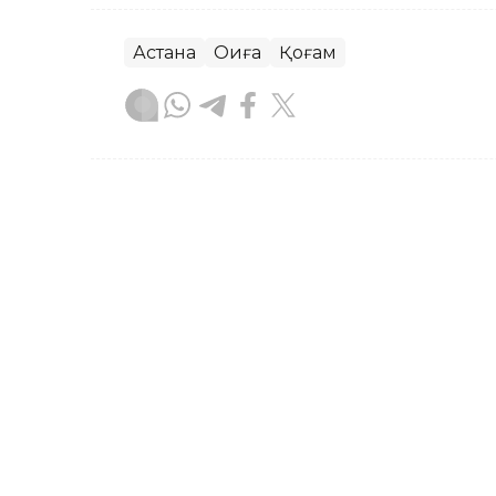
Астана
Оқиға
Қоғам
Айжан Серікжанқызы
Авторлар
12:36, 07 Тамыз 2026
Фельдшер Ұлдана Мырзуан
жолданды
АСТАНА. KAZINFORM — Былтыр күзде 