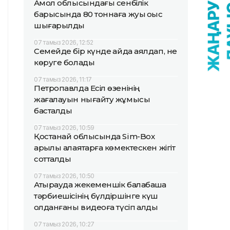
Ақмол облысындағы сенбілік
барысында 80 тоннаға жуық қоқыс
шығарылды
07 тамыз 2026, 12:52
Семейде бір күнде қайда аялдап, не
көруге болады
07 тамыз 2026, 11:17
Петропавлда Есіл өзенінің
жағалауын нығайту жұмысы
басталды
07 тамыз 2026, 10:59
Қостанай облысында Sim-Box
арқылы алаяқтарға көмектескен жігіт
сотталды
07 тамыз 2026, 10:50
Атырауда жекеменшік балабақша
тәрбиешісінің бүлдіршінге күш
қолданғаны видеоға түсіп қалды
07 тамыз 2026, 10:27