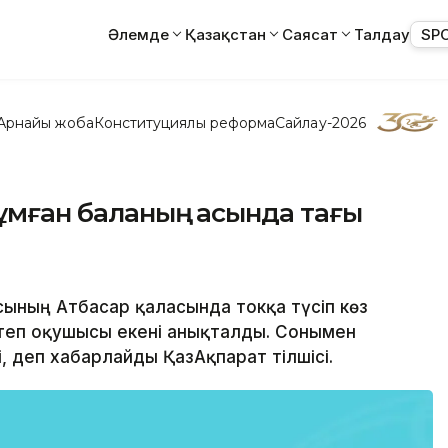
Әлемде
Қазақстан
Саясат
Талдау
SP
Арнайы жоба
Конституциялық реформа
Сайлау-2026
ұмған баланың қасында тағы
сының Атбасар қаласында токқа түсіп көз
ктеп оқушысы екені анықталды. Сонымен
і, деп хабарлайды ҚазАқпарат тілшісі.