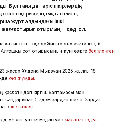
ы. Бұл тағы да теріс пікірлердің
нің сөзінен қорыққандықтан емес,
рша жұрт алдындағы ішкі
н жалғастырып отырмын, – деді ол.
 қатысты сотқа дейінгі тергеу аяқталып, іс
 Алғашқы сот отырысының күні әзірге
белгіленген
23 жасар Ұлдана Мырзуан 2025 жылғы 18
інде
көз жұмды.
ң қасбетіндегі кірпіш қаптамасы мен
п, салдарынан 5 адам зардап шекті. Зардап
анаға
жеткізілді.
ді «Ерлігі үшін» медалімен
марапаттады.