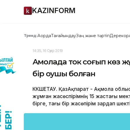
KAZINFORM
Ақорда
Тағайындау
Заң және тәртіп
Дерекқор
Тренд:
14:35, 16 Сәуір 2019
Ақмолада ток соғып көз ж
бір оқушы болған
КӨКШЕТАУ. ҚазАқпарат - Ақмола облы
жұмған жасөспірімнің 15 жастағы ме
бірге, тағы бір жасөпірім зардап шект