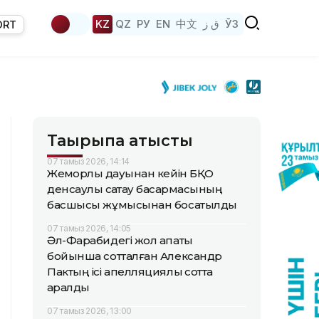
KZ
QZ
РУ
EN
中文
ق ز
ЎЗ
ORT
Тақырыпқа қатысты
07 тамыз 2026, 14:14
Жемқорлық дауынан кейін БҚО
денсаулық сақтау басқармасының
басшысы жұмысынан босатылды
07 тамыз 2026, 14:05
Әл-Фарабидегі жол апаты
бойынша сотталған Александр
Пактың ісі апелляциялық сотта
қаралды
07 тамыз 2026, 13:00