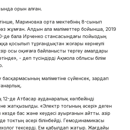
сында орын алған.
етінше, Мариновка орта мектебінің 8-сынып
көз жұмған. Алдын ала мәліметтер бойынша, 2019
:00-де бала Ирченко стансасындағы пойыздың
оққа қосылып тұрғандықтан жоғары кернеулі
азір осы оқиғаға байланысты тергеу амалдары
тінде», - деп түсіндірді Ақмола облысы білім
р.
 басқармасының мәліметіне сүйенсек, зардап
танарлық.
ң 12-де Атбасар ауданаралық көпбейінді
не жатқызылды. «Электр тогының әсері» деген
 кезде бас және кеудесі ауырғанын айтты. Қазір
нде токтың әсері білінбейді. Гемодинамикасы
ихолог тексерді. Ем қабылдап жатыр. Жағдайы