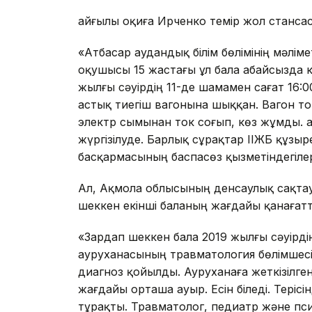
Қайғылы оқиға Ирченко темір жол станса
«Атбасар аудандық білім бөлімінің мәлім
оқушысы 15 жастағы ұл бала абайсызда 
жылғы сәуірдің 11-де шамамен сағат 16
астық тиегіш вагонына шыққан. Вагон т
электр сымынан ток соғып, көз жұмды. Қ
жүргізілуде. Барлық сұрақтар ІІЖБ құзыре
басқармасының баспасөз қызметіндегіле
Ал, Ақмола облысының денсаулық сақтау
шеккен екінші баланың жағдайы қанағат
«Зардап шеккен бала 2019 жылғы сәуірді
ауруханасының травматология бөлімшесі
диагноз қойылды. Ауруханаға жеткізілген
жағдайы орташа ауыр. Есін біледі. Терісі
тұрақты. Травматолог, педиатр және пс