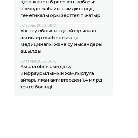
Қазақ-жапон бірлескен жобасы:
елімізде жабайы өсімдіктердің
генетикалық қоры зерттеліп жатыр
07 тамыз 2026, 09:51
Ұлытау облысында қайтарылған
активтер есебінен жаңа
медициналық және су нысандары
ашылды
07 тамыз 2026, 09:15
Ақмола облысында су
инфрақұрылымын жаңғыртуға
қайтарылған активтерден 1,4 млрд
теңге бөлінді