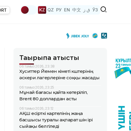
KZ
QZ
РУ
EN
中文
ق ز
ЎЗ
ORT
Тақырыпқа қатысты
06 тамыз 2026, 23:38
Хуситтер Йемен үкіметі күштерінің
әскери лагерлеріне соққы жасады
06 тамыз 2026, 23:25
Мұнай бағасы қайта көтеріліп,
Brent 80 доллардан асты
06 тамыз 2026, 23:12
АҚШ есірткі картелінің жаңа
басшысы туралы ақпарат үшін ірі
сыйақы белгіледі