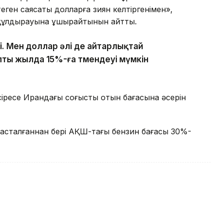
еген саясаты долларға зиян келтіргенімен»,
ң құлдырауына ұшырайтынын айтты.
і. Мен доллар әлі де айтарлықтай
лты жылда 15%-ға төмендеуі мүмкін
іресе Ирандағы соғыстың отын бағасына әсерін
басталғаннан бері АҚШ-тағы бензин бағасы 30%-