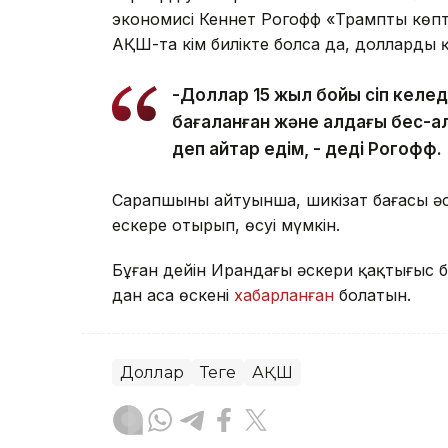
экономисі Кеннет Рогофф «Трамптың көпт
АҚШ-та кім билікте болса да, долларды
-Доллар 15 жыл бойы өсіп келед
бағаланған және алдағы бес-а
деп айтар едім, - деді Рогофф.
Сарапшының айтуынша, шикізат бағасы әс
ескере отырып, өсуі мүмкін.
Бұған дейін Ирандағы әскери қақтығыс 
дан аса өскені
хабарланған
болатын.
Доллар
Теңге
АҚШ