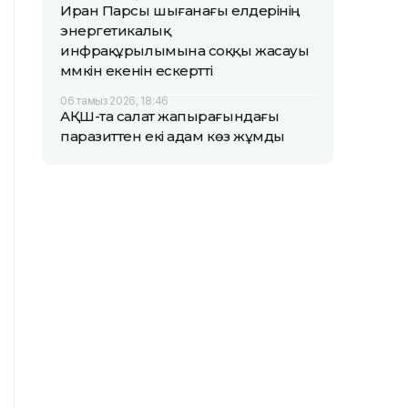
Иран Парсы шығанағы елдерінің
энергетикалық
инфрақұрылымына соққы жасауы
мүмкін екенін ескертті
06 тамыз 2026, 18:46
АҚШ-та салат жапырағындағы
паразиттен екі адам көз жұмды