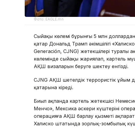
Фото: EAGLE.mn
Сыйақы көлемі бұрынғы 5 млн доллардан
қатар Дональд Трамп әкімшілігі «Халисконы
Generación, CJNG) жетекшілері туралы 
көлемінде сыйақы жариялап, картель мүше
АҚШ визаларын беруге шектеу енгізді.
CJNG АҚШ шетелдік террористік ұйым деп 
қатарына кіреді.
Биыл ақпанда картель жетекшісі Немеси
Менчо», Мексика әскери күштерінің опера
операцияға АҚШ барлау қызметі ақпарат
Халиско штатында зорлық-зомбылық күш