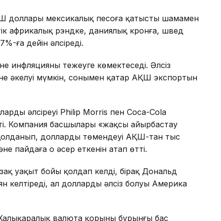
ҚШ доллары мексикалық песоға қатысты шамамен
тік африкалық рэндке, даниялық кронға, швед
%-ға дейін әлсіреді.
е инфляцияны тежеуге көмектеседі. Әлсіз
іне әкелуі мүмкін, сонымен қатар АҚШ экспортын
рдың әлсіреуі Philip Morris пен Coca-Cola
ті. Компания басшылары «жақсы айырбастау
н қолданып, доллардың төмендеуі АҚШ-тан тыс
 пайдаға оң әсер еткенін атап өтті.
ақ уақыт бойы қолдап келді, бірақ Дональд
 келтіреді, ал доллардың әлсіз болуы Америка
 Халықаралық валюта қорының бұрынғы бас