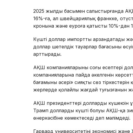
2025 жылдың басымен салыстырғанда А
16%-ға, ал швейцариялық франкке, оңтүс
кронына және еуроға қатысты 10%-дан 17
Күшті доллар импортты арзандатады жән
доллар шетелдік тауарлар бағасының өсу
арттырады.
АҚШ компанияларының соңғы есептері долла
компанияларына пайда әкелгенін көрсет
бағамының әсері» сияқты сөз тіркестері
жерлерде қолайлы жағдай туғызғанын және
АҚШ президенттері доллардың күшеюін ұз
Трамп доллардың күшті болуы АҚШ-қа зиян
өнеркәсібіне көмектеседі деп мәлімдеді.
Гарвард университетінің экономисі және