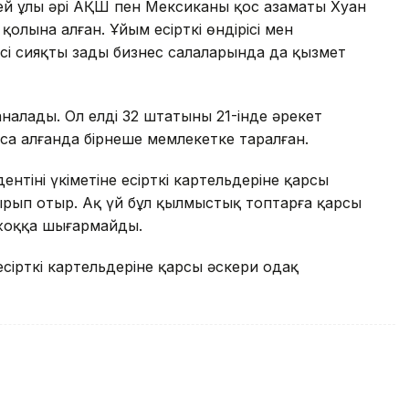
гей ұлы әрі АҚШ пен Мексиканың қос азаматы Хуан
қолына алған. Ұйым есірткі өндірісі мен
сі сияқты заңды бизнес салаларында да қызмет
аналады. Ол елдің 32 штатының 21-інде әрекет
оса алғанда бірнеше мемлекетке таралған.
нтінің үкіметіне есірткі картельдеріне қарсы
рып отыр. Ақ үй бұл қылмыстық топтарға қарсы
 жоққа шығармайды.
сірткі картельдеріне қарсы әскери одақ