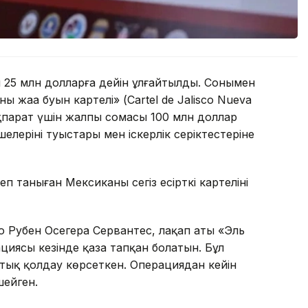
 25 млн долларға дейін ұлғайтылды. Сонымен
ң жаңа буын картелі» (Cartel de Jalisco Nueva
ақпарат үшін жалпы сомасы 100 млн доллар
лерінің туыстары мен іскерлік серіктестеріне
таныған Мексиканың сегіз есірткі картелінің
о Рубен Осегера Сервантес, лақап аты «Эль
циясы кезінде қаза тапқан болатын. Бұл
тық қолдау көрсеткен. Операциядан кейін
ейген.