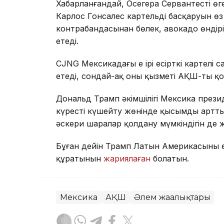
Хабарланғандай, Осегера Сервантестің ө
Карлос Гонсалес картельдің басқаруын өз 
контрабандасынан бөлек, авокадо өндірі
етеді.
CJNG Мексикадағы ең ірі есірткі картелі с
етеді, сондай-ақ оның қызметі АҚШ-ты қ
Дональд Трамп әкімшілігі Мексика президе
күресті күшейту жөнінде қысымды артты
әскери шаралар қолдану мүмкіндігін де
Бұған дейін Трамп Латын Америкасының е
құратынын
жариялаған
болатын.
Мексика
АҚШ
Әлем жаңалықтары