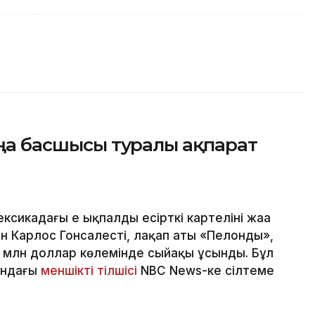
жаңа басшысы туралы ақпарат
икадағы ең ықпалды есірткі картелінің жаңа
н Карлос Гонсалесті, лақап аты «Пелонды»,
5 млн доллар көлемінде сыйақы ұсынды. Бұл
тондағы
меншікті тілшісі
NBC News-ке сілтеме