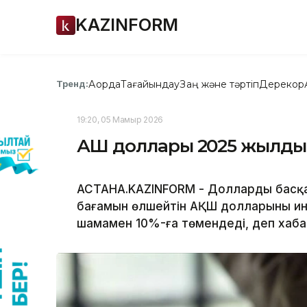
KAZINFORM
Ақорда
Тағайындау
Заң және тәртіп
Дерекқор
Тренд:
19:20, 05 Мамыр 2026
АҚШ доллары 2025 жылдың
АСТАНА.KAZINFORM - Доллардың басқа
бағамын өлшейтін АҚШ долларының инд
шамамен 10%-ға төмендеді, деп хаб