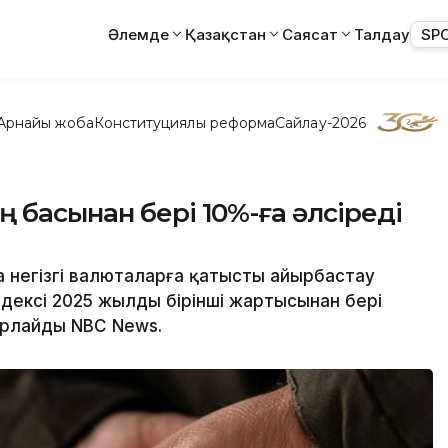
Әлемде
Қазақстан
Саясат
Талдау
SP
Арнайы жоба
Конституциялық реформа
Сайлау-2026
 басынан бері 10%-ға әлсіреді
 негізгі валюталарға қатысты айырбастау
ексі 2025 жылдың бірінші жартысынан бері
арлайды NBC News.