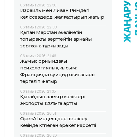
06 тамыз 2026, 22:50
Израиль мен Ливан Римдегі
келіссөздерді жалғастырып жатыр
06 тамыз 2026, 22:33
Қытай Марстан әкелінетін
топырақты зерттейтін арнайы
зертхана тұрғызады
06 тамыз 2026, 21:46
Жұмыс орнындағы
психологиялық қысым:
Францияда суицид оқиғалары
тергеліп жатыр
06 тамыз 2026, 21:35
Қытайдың электр көліктері
экспорты 120%-ға артты
06 тамыз 2026, 20:51
OpenAI модельдері тестілеу
кезінде күтпеген әрекет көрсетті
06 тамыз 2026, 20:20