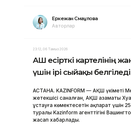
Еркежан Смағұлова
Авторлар
23:12, 06 Тамыз 2026
АҚШ есірткі картелінің 
үшін ірі сыйақы белгіледі
АСТАНА. KAZINFORM — АҚШ үкіметі Мекс
жетекшісі саналған, АҚШ азаматы Хуа
ұстауға көмектесетін ақпарат үшін 2
туралы Kazinform агенттігінің Вашинг
жасап хабарлады.