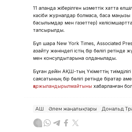
11 ақпанда жіберілген қызметтік хатта ел
кәсіби журналдар болмаса, басқа маңызы ж
басылымдар мен газеттер) келісімшартт
тапсырылды.
Бұл шара New York Times, Associated Pr
азайту жөніндегі істің бір бөлігі ретінд
мен консулдықтарына қолданылады.
Бұған дейін АҚШ-тың Үкіметтің тиімділіг
саясатының бір бөлігі ретінде бірқатар 
қаржыландырылмайтыны
хабарланған бо
АҚШ
Әлем жаңалықтары
Дональд Тр