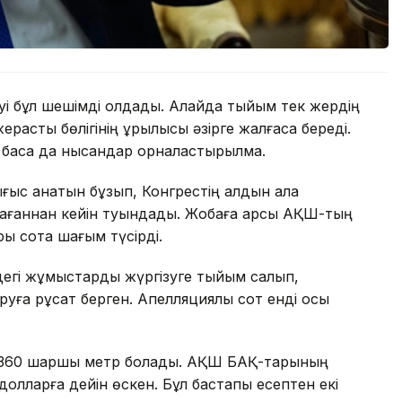
уі бұл шешімді қолдады. Алайда тыйым тек жердің
расты бөлігінің құрылысы әзірге жалғаса береді.
 басқа да нысандар орналастырылмақ.
ығыс қанатын бұзып, Конгрестің алдын ала
ағаннан кейін туындады. Жобаға қарсы АҚШ-тың
ры сотқа шағым түсірді.
ндегі жұмыстарды жүргізуге тыйым салып,
уға рұқсат берген. Апелляциялық сот енді осы
8 360 шаршы метр болады. АҚШ БАҚ-тарының
олларға дейін өскен. Бұл бастапқы есептен екі