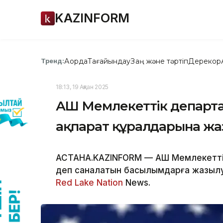
KAZINFORM
Ақорда
Тағайындау
Заң және тәртіп
Дерекқор
Тренд:
18:13, 19 Ақпан 2025
АҚШ Мемлекеттік департа
ақпарат құралдарына жа
АСТАНА.KAZINFORM — АҚШ Мемлекетті
деп саналатын басылымдарға жазылу
Red Lake Nation
News.