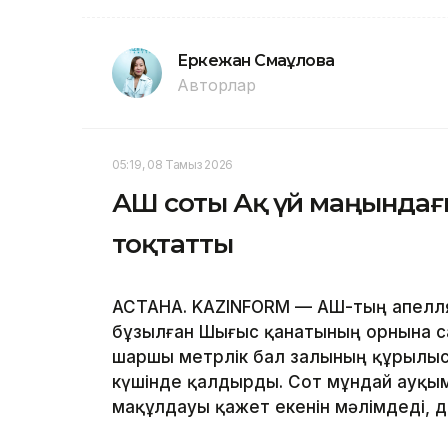
Еркежан Смағұлова
Авторлар
05:19, 08 Тамыз 2026
АҚШ соты Ақ үй маңында
тоқтатты
АСТАНА. KAZINFORM — АҚШ-тың апелл
бұзылған Шығыс қанатының орнына с
шаршы метрлік бал залының құрылы
күшінде қалдырды. Сот мұндай ауқым
мақұлдауы қажет екенін мәлімдеді, 