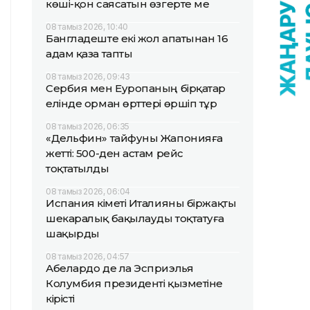
көші-қон саясатын өзгерте ме
08 тамыз 2026, 10:40
Бангладеште екі жол апатынан 16
адам қаза тапты
08 тамыз 2026, 09:43
Сербия мен Еуропаның бірқатар
елінде орман өрттері өршіп тұр
08 тамыз 2026, 06:35
«Дельфин» тайфуны Жапонияға
жетті: 500-ден астам рейс
тоқтатылды
08 тамыз 2026, 06:04
Испания үкіметі Италияны біржақты
шекаралық бақылауды тоқтатуға
шақырды
08 тамыз 2026, 04:57
Абелардо де ла Эсприэлья
Колумбия президенті қызметіне
кірісті