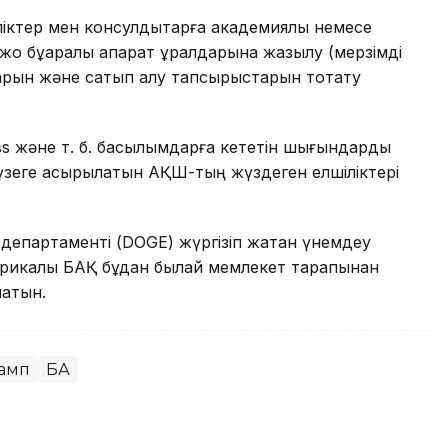
шіліктер мен консулдықтарға академиялық немесе
оқ бұқаралық ақпарат құралдарына жазылу (мерзімді
арын және сатып алу тапсырыстарын тоқтату
ess және т. б. басылымдарға кететін шығындарды
е жүзеге асырылатын АҚШ-тың жүздеген елшіліктері
і департаменті (DOGE) жүргізіп жатқан үнемдеу
америкалық БАҚ бұдан былай мемлекет тарапынан
латын.
амп
БАҚ