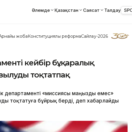
Әлемде
Қазақстан
Саясат
Талдау
SP
Арнайы жоба
Конституциялық реформа
Сайлау-2026
менті кейбір бұқаралық
зылуды тоқтатпақ
к департаменті «миссиясы маңызды емес»
ды тоқтатуға бұйрық берді, деп хабарлайды