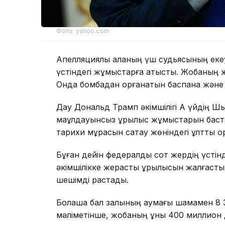
Фото: yahoo.com
Апелляциялық алқаның үш судьясының еке
үстіндегі жұмыстарға қатысты. Жобаның же
Онда бомбадан қорғанатын баспана және
Дау Дональд Трамп әкімшілігі Ақ үйдің Ш
мақұлдауынсыз құрылыс жұмыстарын баст
тарихи мұрасын сақтау жөніндегі ұлттық қо
Бұған дейін федералдық сот жердің үсті
әкімшілікке жерасты құрылысын жалғастыр
шешімді растады.
Болашақ бал залының аумағы шамамен 
мәліметінше, жобаның құны 400 миллион д