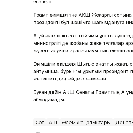
есе көп.
Трамп әкімшілігіне АҚШ Жоғарғы сотына ж
президенті бұл шешімге шағымдануға ниет
Ақ үй әкімшілігі сот тыйымы ұлттық қауіпс
министрлігі де жобаны жеке тұлғалар қ
жүзеге асуына араласпауы тиіс екенін ал
Әкімшілік өкілдері Шығыс қанатты жаңғырт
айтуынша, бұрынғы құрылым президент пе
жеткілікті деңгейде қорғамаған.
Бұған дейін АҚШ Сенаты Трамптың Ақ үйд
қабылдамады.
Сот
АҚШ
Әлем жаңалықтары
Донал