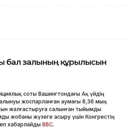
ғы бал залының құрылысын
яциялық соты Вашингтондағы Ақ үйдің
алынуы жоспарланған аумағы 8,36 мың
сын жалғастыруға салынған тыйымды
ды жобаны жүзеге асыру үшін Конгрестің
деп хабарлайды
BBC
.