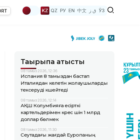
KZ
QZ
РУ
EN
中文
ق ز
ЎЗ
ORT
Тақырыпқа қатысты
08 тамыз 2026, 12:36
Испания 8 тамыздан бастап
Италиядан келетін жолаушыларды
тексеруді күшейтеді
08 тамыз 2026, 12:14
АҚШ Колумбияға есірткі
картельдерімен күрес үшін 1 млрд
доллар бөлмек
08 тамыз 2026, 11:30
Сеутадағы жағдай Еуропаның