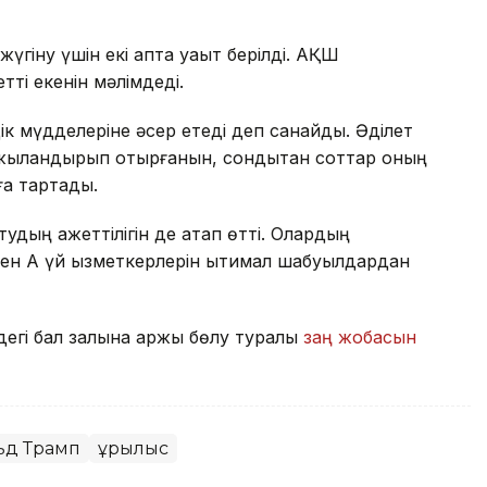
үгіну үшін екі апта уақыт берілді. АҚШ
ті екенін мәлімдеді.
іздік мүдделеріне әсер етеді деп санайды. Әділет
аржыландырып отырғанын, сондықтан соттар оның
ға тартады.
удың қажеттілігін де атап өтті. Олардың
н Ақ үй қызметкерлерін ықтимал шабуылдардан
егі бал залына қаржы бөлу туралы
заң жобасын
ьд Трамп
Құрылыс