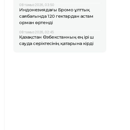
08 тамыз 2026, 03:50
Индонезиядағы Бромо ұлттық
саябағында 120 гектардан астам
орман өртенді
08 тамыз 2026, 02:45
Қазақстан Өзбекстанның ең ірі үш
сауда серіктесінің қатарына кірді