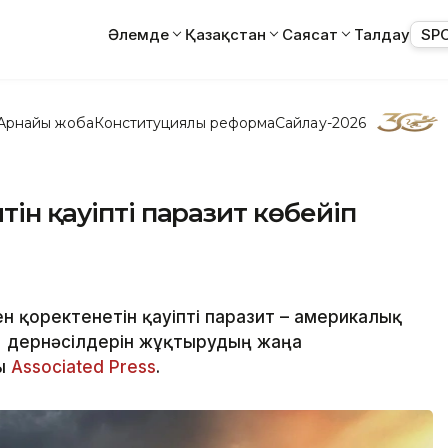
Әлемде
Қазақстан
Саясат
Талдау
SP
Арнайы жоба
Конституциялық реформа
Сайлау-2026
тін қауіпті паразит көбейіп
ен қоректенетін қауіпті паразит – америкалық
) дернәсілдерін жұқтырудың жаңа
ды
Associated Press
.