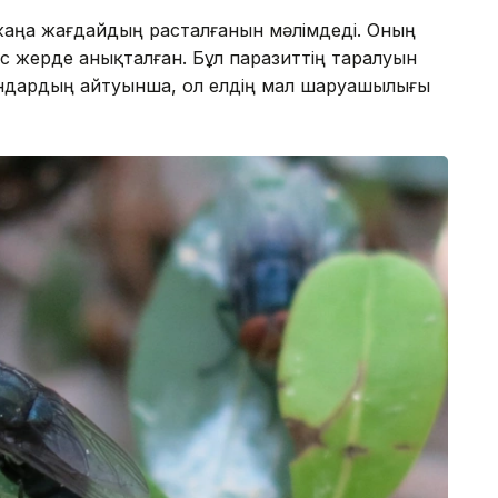
жаңа жағдайдың расталғанын мәлімдеді. Оның
ыс жерде анықталған. Бұл паразиттің таралуын
андардың айтуынша, ол елдің мал шаруашылығы