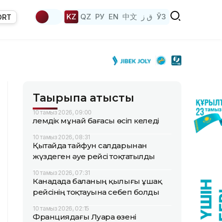
KZ
QZ
РУ
EN
中文
ق ز
ЎЗ
ORT
Тақырыпқа қатысты
10 тамыз 2026, 09:00
Әлемдік мұнай бағасы өсіп келеді
10 тамыз 2026, 08:31
Қытайда тайфун салдарынан
жүздеген әуе рейсі тоқтатылды
10 тамыз 2026, 07:31
Канадада баланың қылығы ұшақ
рейсінің тоқтауына себеп болды
10 тамыз 2026, 02:15
Франциядағы Луара өзені