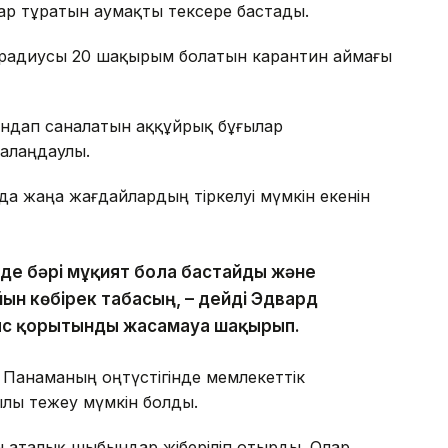
ар тұратын аумақты тексере бастады.
радиусы 20 шақырым болатын карантин аймағы
ондап саналатын аққұйрық бұғылар
 алаңдаулы.
а жаңа жағдайлардың тіркелуі мүмкін екенін
езде бәрі мұқият бола бастайды және
йын көбірек табасың, – дейді Эдвард
с қорытынды жасамауға шақырып.
 Панаманың оңтүстігінде мемлекеттік
лы тежеу мүмкін болды.
н аталық шыбындар жіберіліп отырды. Олар