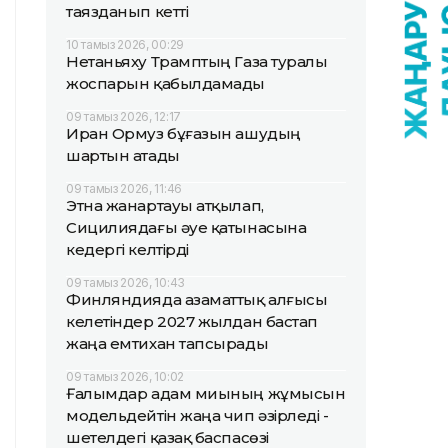
таязданып кетті
10 тамыз 2026, 00:29
Нетаньяху Трамптың Газа туралы
жоспарын қабылдамады
09 тамыз 2026, 12:17
Иран Ормуз бұғазын ашудың
шартын атады
09 тамыз 2026, 11:46
Этна жанартауы атқылап,
Сицилиядағы әуе қатынасына
кедергі келтірді
09 тамыз 2026, 10:43
Финляндияда азаматтық алғысы
келетіндер 2027 жылдан бастап
жаңа емтихан тапсырады
09 тамыз 2026, 10:02
Ғалымдар адам миының жұмысын
модельдейтін жаңа чип әзірледі -
шетелдегі қазақ баспасөзі