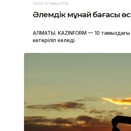
09:00, 10 Тамыз 2026
Әлемдік мұнай бағасы өс
АЛМАТЫ. KAZINFORM — 10 тамыздағы 
көтеріліп келеді.