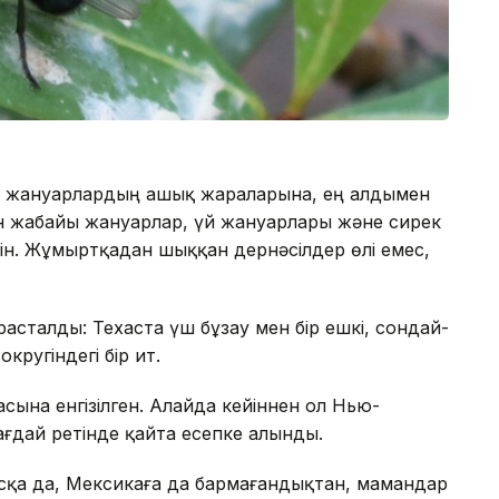
 жануарлардың ашық жараларына, ең алдымен
ен жабайы жануарлар, үй жануарлары және сирек
ін. Жұмыртқадан шыққан дернәсілдер өлі емес,
расталды: Техаста үш бұзау мен бір ешкі, сондай-
ругіндегі бір ит.
сына енгізілген. Алайда кейіннен ол Нью-
ғдай ретінде қайта есепке алынды.
сқа да, Мексикаға да бармағандықтан, мамандар