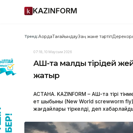
KAZINFORM
Ақорда
Тағайындау
Заң және тәртіп
Дерекқор
Тренд:
07:18, 10 Маусым 2026
АҚШ-та малды тірідей жей
жатыр
АСТАНА. KAZINFORM – АҚШ-та тірі тінм
ет шыбыны (New World screwworm fly
жағдайлары тіркелді, деп хабарлай