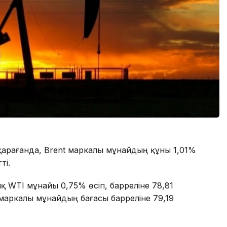
қарағанда, Brent маркалы мұнайдың құны 1,01%
ті.
ық WTI мұнайы 0,75% өсіп, барреліне 78,81
 маркалы мұнайдың бағасы барреліне 79,19