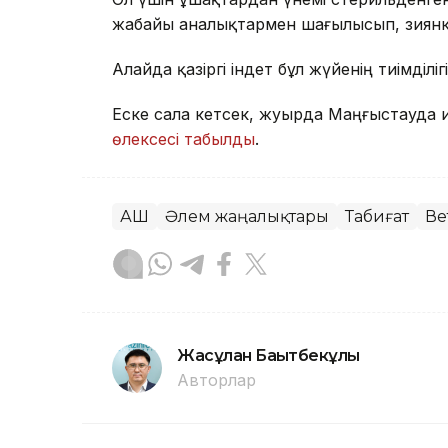
жабайы аналықтармен шағылысып, зиянке
Алайда қазіргі індет бұл жүйенің тиімділі
Еске сала кетсек, жуырда Маңғыстауда 
өлексесі табылды
.
АҚШ
Әлем жаңалықтары
Табиғат
Ве
Жасұлан Бақытбекұлы
Авторлар