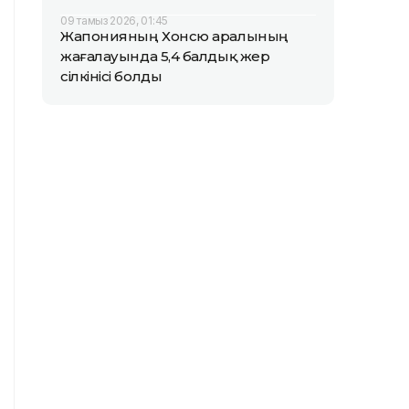
09 тамыз 2026, 01:45
Жапонияның Хонсю аралының
жағалауында 5,4 балдық жер
сілкінісі болды