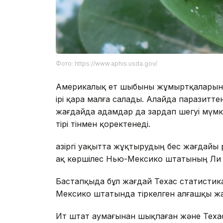
Фото: https://www.aphis.usda.gov/
Америкалық ет шыбыны жұмыртқаларын
ірі қара малға салады. Алайда паразитт
жағдайда адамдар да зардап шегуі мүмк
тірі тінмен қоректенеді.
Қазіргі уақытта жұқтырудың бес жағдайы 
ақ көршілес Нью-Мексико штатының Ли ок
Бастапқыда бұл жағдай Техас статистика
Мексико штатында тіркелген алғашқы жа
Ит штат аумағынан шықпаған және Теха