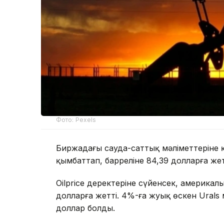
Фото: Pexels
Биржадағы сауда-саттық мәліметтеріне 
қымбаттап, барреліне 84,39 долларға жет
Oilprice деректеріне сүйенсек, америкал
долларға жетті. 4%-ға жуық өскен Urals
доллар болды.