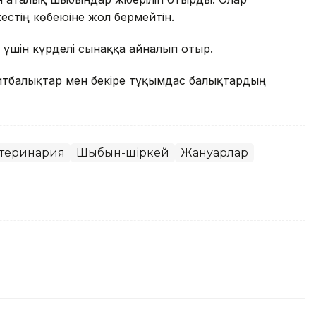
стің көбеюіне жол бермейтін.
гі үшін күрделі сынаққа айналып отыр.
итбалықтар мен бекіре тұқымдас балықтардың
теринария
Шыбын-шіркей
Жануарлар