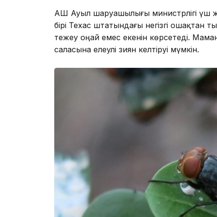
АҚШ Ауыл шаруашылығы министрлігі үш 
бірі Техас штатындағы негізгі ошақтан т
тежеу оңай емес екенін көрсетеді. Мам
саласына елеулі зиян келтіруі мүмкін.