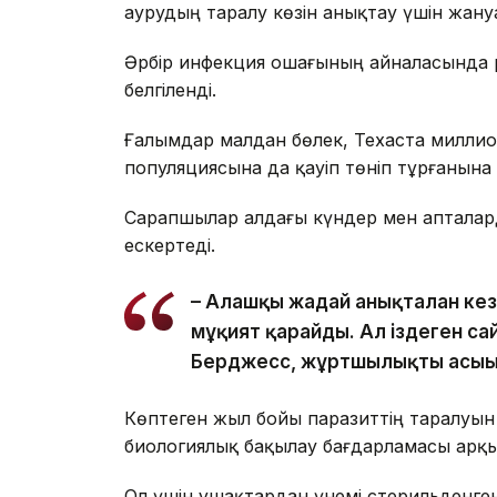
аурудың таралу көзін анықтау үшін жану
Әрбір инфекция ошағының айналасында 
белгіленді.
Ғалымдар малдан бөлек, Техаста милли
популяциясына да қауіп төніп тұрғанына
Сарапшылар алдағы күндер мен апталард
ескертеді.
– Алғашқы жағдай анықталған к
мұқият қарайды. Ал іздеген са
Берджесс, жұртшылықты асығы
Көптеген жыл бойы паразиттің таралуын
биологиялық бақылау бағдарламасы арқы
Ол үшін ұшақтардан үнемі стерильденге