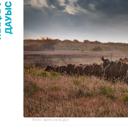
Фото: aphis.usda.gov