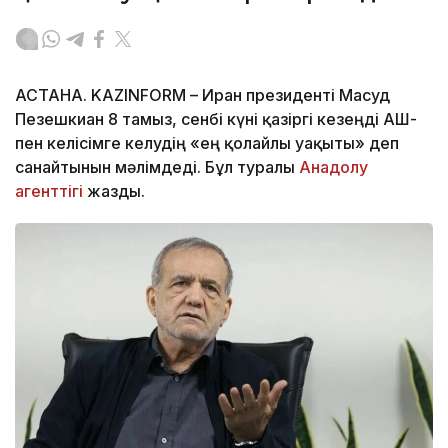
АСТАНА. KAZINFORM – Иран президенті Масуд
Пезешкиан 8 тамыз, сенбі күні қазіргі кезеңді АҚШ-
пен келісімге келудің «ең қолайлы уақыты» деп
санайтынын мәлімдеді. Бұл туралы
Анадолу
агенттігі
жазды.