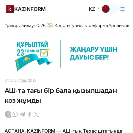
KAZINFORM
KZ
Сайлау-2026
Конституциялық реформа
Арнайы жо
Тренд:
01:18, 07 Сәуір 2025
АҚШ-та тағы бір бала қызылшадан
көз жұмды
АСТАНА. KAZINFORM — АҚШ-тың Техас штатында