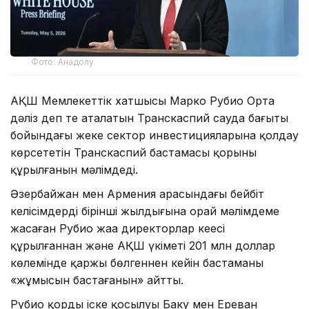
Фото: Анадолу
АҚШ Мемлекеттік хатшысы Марко Рубио Орта
дәліз деп те аталатын Транскаспий сауда бағыты
бойындағы жеке сектор инвестицияларына қолдау
көрсететін Транскаспий бастамасы қорының
құрылғанын мәлімдеді.
Әзербайжан мен Армения арасындағы бейбіт
келісімдердің бірінші жылдығына орай мәлімдеме
жасаған Рубио жаңа директорлар кеңесі
құрылғаннан және АҚШ үкіметі 201 млн доллар
көлемінде қаржы бөлгеннен кейін бастаманың
«жұмысын бастағанын» айтты.
Рубио қордың іске қосылуы Баку мен Ереван