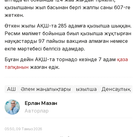
қызылшаның жыл басынан бергі жалпы саны 607-ге
жеткен.
Өткен жылы АҚШ-та 285 адамға қызылша шыққан.
Ресми мәлімет бойынша биыл қызылша жұқтырған
науқастардың 97 пайызы вакцина алмаған немесе
екпе мәртебесі белгісіз адамдар.
Бұған дейін АҚШ-та торнадо кезінде 7 адам
қаза
тапқанын
жазған едік.
АҚШ
Әлем жаңалықтары
Қызылша
Денсаулық
Ерлан Мазан
Авторлар
05:50, 09 Тамыз 2026