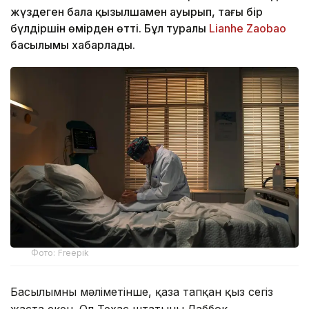
жүздеген бала қызылшамен ауырып, тағы бір
бүлдіршін өмірден өтті. Бұл туралы
Lianhe Zaobao
басылымы хабарлады.
Фото: Freepik
Басылымның мәліметінше, қаза тапқан қыз сегіз
жаста екен. Ол Техас штатының Лаббок