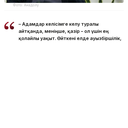
Фото: Анадолу
– Адамдар келісімге келу туралы
айтқанда, меніңше, қазір – ол үшін ең
қолайлы уақыт. Өйткені елде ауызбіршілік,
күш пен бірлік бар. Менің білуімше, Иран
бұл соғыс пен қақтығыстан жеңімпаз әрі
қуатты мемлекет ретінде шыққан ел
саналады, – деді Масуд Пезешкиан
президент қызметіне кіріскеннен бергі
екінші баспасөз мәслихатында.
Ол қазіргі жағдай келісімге қол жеткізуге және
шешілмеген мәселелерді диалог арқылы реттеуге
мүмкіндік беретінін атап өтті.
ISNA жартылай ресми ақпарат агенттігінің
хабарлауынша, Пезешкиан Иран өз құқықтарын