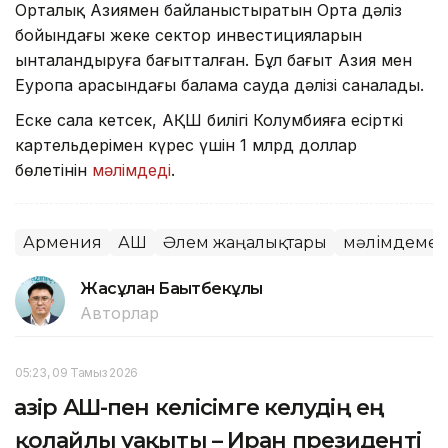
Орталық Азиямен байланыстыратын Орта дәліз
бойындағы жеке сектор инвестицияларын
ынталандыруға бағытталған. Бұл бағыт Азия мен
Еуропа арасындағы балама сауда дәлізі саналады.
Еске сала кетсек, АҚШ билігі Колумбияға есірткі
картельдерімен күрес үшін 1 млрд доллар
бөлетінін
мәлімдеді
.
Армения
АҚШ
Әлем жаңалықтары
мәлімдеме
Жасұлан Бақытбекұлы
Авторлар
05:23, 09 Тамыз 2026
Қазір АҚШ-пен келісімге келудің ең
қолайлы уақыты – Иран президенті