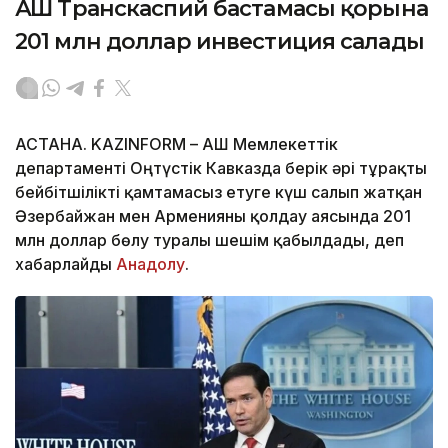
АҚШ Транскаспий бастамасы қорына
201 млн доллар инвестиция салады
АСТАНА. KAZINFORM – АҚШ Мемлекеттік
департаменті Оңтүстік Кавказда берік әрі тұрақты
бейбітшілікті қамтамасыз етуге күш салып жатқан
Әзербайжан мен Арменияны қолдау аясында 201
млн доллар бөлу туралы шешім қабылдады, деп
хабарлайды
Анадолу
.