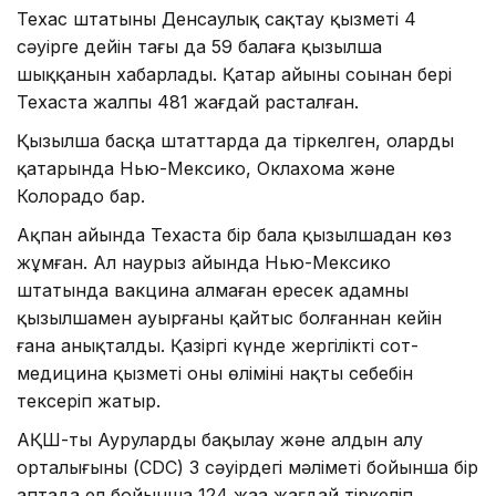
Техас штатының Денсаулық сақтау қызметі 4
сәуірге дейін тағы да 59 балаға қызылша
шыққанын хабарлады. Қаңтар айының соңынан бері
Техаста жалпы 481 жағдай расталған.
Қызылша басқа штаттарда да тіркелген, олардың
қатарында Нью-Мексико, Оклахома және
Колорадо бар.
Ақпан айында Техаста бір бала қызылшадан көз
жұмған. Ал наурыз айында Нью-Мексико
штатында вакцина алмаған ересек адамның
қызылшамен ауырғаны қайтыс болғаннан кейін
ғана анықталды. Қазіргі күнде жергілікті сот-
медицина қызметі оның өлімінің нақты себебін
тексеріп жатыр.
АҚШ-тың Ауруларды бақылау және алдын алу
орталығының (CDC) 3 сәуірдегі мәліметі бойынша бір
аптада ел бойынша 124 жаңа жағдай тіркеліп,