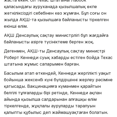
қаласындағы ауруханада қызылшалық өкпе
жеткіліксіздігі себебінен көз жұмған. Бұл соңғы он
жылда АҚШ-та қызылшаға байланысты тіркелген
екінші өлім.
АҚШ Денсаулық сақтау министрлігі бұл жағдайға
байланысты әзірге түсініктеме берген жоқ.
Дегенмен, АҚШ-тың Денсаулық сақтау министрі
Роберт Кеннеди суық хабарды естіген бойда Техас
штатына жұмыс сапарымен барған.
Басылым атап өткендей, Кеннеди жергілікті уақыт
бойынша жексенбі күні бүлдіршіннің жерлеу рәсіміне
қатысады. Вакцинацияға күмәнмен қарайтын
белгілі тұлғалардың бірі ретінде, Кеннеди ақпан
айында қызылша салдарынан алғашқы өлім
тіркелгенде, жұқпалы аурулардың таралуын
қалыпты құбылыс деп жаймашуақтаған болатын.