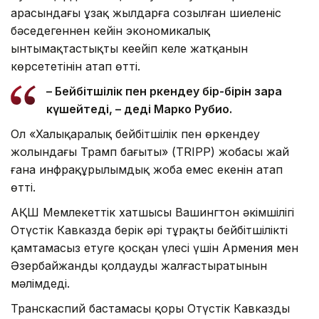
арасындағы ұзақ жылдарға созылған шиеленіс
бәсеңдегеннен кейін экономикалық
ынтымақтастықтың кеңейіп келе жатқанын
көрсететінін атап өтті.
– Бейбітшілік пен өркендеу бір-бірін өзара
күшейтеді, – деді Марко Рубио.
Ол «Халықаралық бейбітшілік пен өркендеу
жолындағы Трамп бағыты» (TRIPP) жобасы жай
ғана инфрақұрылымдық жоба емес екенін атап
өтті.
АҚШ Мемлекеттік хатшысы Вашингтон әкімшілігі
Оңтүстік Кавказда берік әрі тұрақты бейбітшілікті
қамтамасыз етуге қосқан үлесі үшін Армения мен
Әзербайжанды қолдауды жалғастыратынын
мәлімдеді.
Транскаспий бастамасы қоры Оңтүстік Кавказды