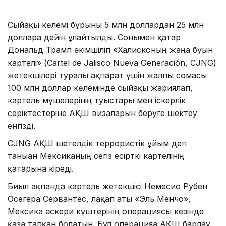
Сыйақы көлемі бұрынғы 5 млн доллардан 25 млн
долларға дейін ұлғайтылды. Сонымен қатар
Дональд Трамп әкімшілігі «Халисконың жаңа буын
картелі» (Cartel de Jalisco Nueva Generación, CJNG)
жетекшілері туралы ақпарат үшін жалпы сомасы
100 млн доллар көлемінде сыйақы жариялап,
картель мүшелерінің туыстары мен іскерлік
серіктестеріне АҚШ визаларын беруге шектеу
енгізді.
CJNG АҚШ шетелдік террористік ұйым деп
таныған Мексиканың сегіз есірткі картелінің
қатарына кіреді.
Биыл ақпанда картель жетекшісі Немесио Рубен
Осегера Сервантес, лақап аты «Эль Менчо»,
Мексика әскери күштерінің операциясы кезінде
қаза тапқан болатын. Бұл операцияға АҚШ барлау