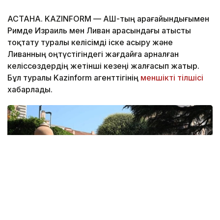
АСТАНА. KAZINFORM — АҚШ-тың арағайындығымен
Римде Израиль мен Ливан арасындағы атысты
тоқтату туралы келісімді іске асыру және
Ливанның оңтүстігіндегі жағдайға арналған
келіссөздердің жетінші кезеңі жалғасып жатыр.
Бұл туралы Kazinform агенттігінің
меншікті тілшісі
хабарлады.