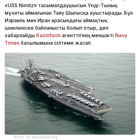
«USS Nimitz» тасымалдаушысын Үнді-Тынық
мұхиты аймағынан Таяу Шығысқа ауыстырады. Бұл
Израиль мен Иран арасындағы аймақтық
шиеленіске байланысты болып отыр, деп
хабарлайды
Кazinform
агенттігінің меншікті
Navy
Times
басылымына сілтеме жасап.
Фото: en.wikipedia.org