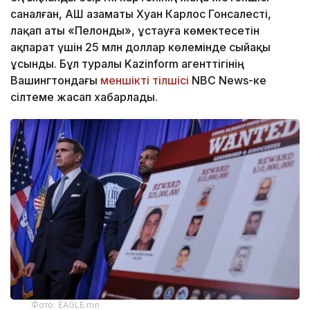
саналған, АҚШ азаматы Хуан Карлос Гонсалесті,
лақап аты «Пелонды», ұстауға көмектесетін
ақпарат үшін 25 млн доллар көлемінде сыйақы
ұсынды. Бұл туралы Kazinform агенттігінің
Вашингтондағы
меншікті тілшісі
NBC News-ке
сілтеме жасап хабарлады.
Фото: EAGLE.mn