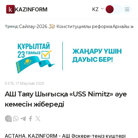
KAZINFORM
KZ
Сайлау-2026
Конституциялық реформа
Арнайы жо
Тренд:
03:15, 17 Маусым 2025
АҚШ Таяу Шығысқа «USS Nimitz» әуе
кемесін жібереді
АСТАНА. KAZINFORM - АҚШ Әскери-теңіз күштері