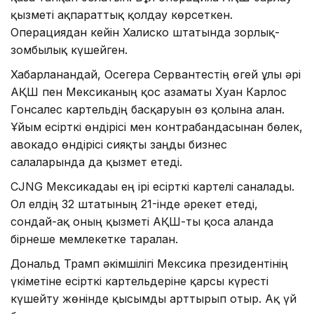
қызметі ақпараттық қолдау көрсеткен.
Операциядан кейін Халиско штатында зорлық-
зомбылық күшейген.
Хабарланғандай, Осегера Сервантестің өгей ұлы әрі
АҚШ пен Мексиканың қос азаматы Хуан Карлос
Гонсалес картельдің басқаруын өз қолына алған.
Ұйым есірткі өндірісі мен контрабандасынан бөлек,
авокадо өндірісі сияқты заңды бизнес
салаларында да қызмет етеді.
CJNG Мексикадағы ең ірі есірткі картелі саналады.
Ол елдің 32 штатының 21-інде әрекет етеді,
сондай-ақ оның қызметі АҚШ-ты қоса алғанда
бірнеше мемлекетке таралған.
Дональд Трамп әкімшілігі Мексика президентінің
үкіметіне есірткі картельдеріне қарсы күресті
күшейту жөнінде қысымды арттырып отыр. Ақ үй