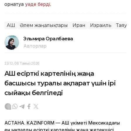
орнатуға
уәде берді.
АҚШ
Әлем жаңалықтары
Иран
Израиль
Таяу 
Эльмира Оралбаева
Авторлар
23:12, 06 Тамыз 2026
АҚШ есірткі картелінің жаңа
басшысы туралы ақпарат үшін ірі
сыйақы белгіледі
АСТАНА. KAZINFORM — АҚШ үкіметі Мексикадағы
ең ықпалды есірткі картелінің жаңа жетекшісі