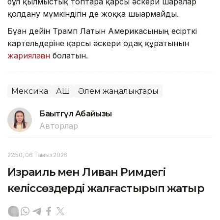
бұл қылмыстық топтарға қарсы әскери шаралар
қолдану мүмкіндігін де жоққа шығармайды.
Бұған дейін Трамп Латын Америкасының есірткі
картельдеріне қарсы әскери одақ құратынын
жариялаған
болатын.
Мексика
АҚШ
Әлем жаңалықтары
Бақытгүл Абайқызы
Авторлар
22:50, 06 Тамыз 2026
Израиль мен Ливан Римдегі
келіссөздерді жалғастырып жатыр