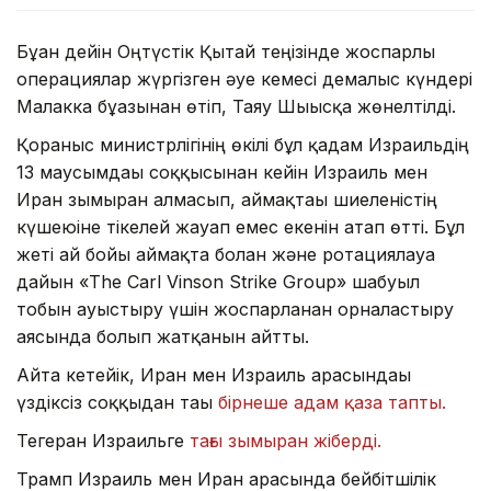
Бұған дейін Оңтүстік Қытай теңізінде жоспарлы
операциялар жүргізген әуе кемесі демалыс күндері
Малакка бұғазынан өтіп, Таяу Шығысқа жөнелтілді.
Қорғаныс министрлігінің өкілі бұл қадам Израильдің
13 маусымдағы соққысынан кейін Израиль мен
Иран зымыран алмасып, аймақтағы шиеленістің
күшеюіне тікелей жауап емес екенін атап өтті. Бұл
жеті ай бойы аймақта болған және ротациялауға
дайын «The Carl Vinson Strike Group» шабуыл
тобын ауыстыру үшін жоспарланған орналастыру
аясында болып жатқанын айтты.
Айта кетейік, Иран мен Израиль арасындағы
үздіксіз соққыдан тағы
бірнеше адам қаза тапты.
Тегеран Израильге
тағы зымыран жіберді.
Трамп Израиль мен Иран арасында бейбітшілік