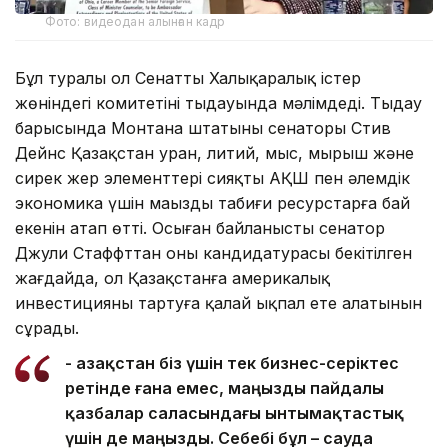
Фото: видеодан алынған кадр
Бұл туралы ол Сенаттың Халықаралық істер
жөніндегі комитетінің тыңдауында мәлімдеді. Тыңдау
барысында Монтана штатының сенаторы Стив
Дейнс Қазақстан уран, литий, мыс, мырыш және
сирек жер элементтері сияқты АҚШ пен әлемдік
экономика үшін маңызды табиғи ресурстарға бай
екенін атап өтті. Осыған байланысты сенатор
Джули Стаффттан оның кандидатурасы бекітілген
жағдайда, ол Қазақстанға америкалық
инвестицияны тартуға қалай ықпал ете алатынын
сұрады.
- Қазақстан біз үшін тек бизнес-серіктес
ретінде ғана емес, маңызды пайдалы
қазбалар саласындағы ынтымақтастық
үшін де маңызды. Себебі бұл – сауда