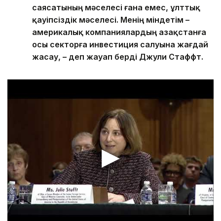
саясатының мәселесі ғана емес, ұлттық
қауіпсіздік мәселесі. Менің міндетім –
америкалық компаниялардың Қазақстанға
осы секторға инвестиция салуына жағдай
жасау, – деп жауап берді Джули Стаффт.