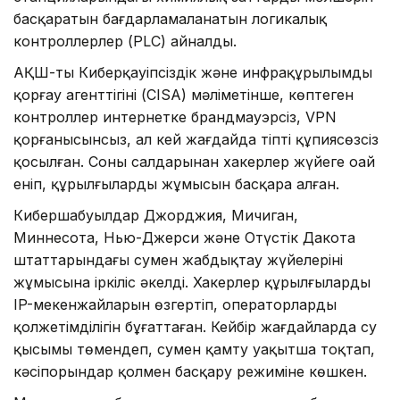
басқаратын бағдарламаланатын логикалық
контроллерлер (PLC) айналды.
АҚШ-тың Киберқауіпсіздік және инфрақұрылымды
қорғау агенттігінің (CISA) мәліметінше, көптеген
контроллер интернетке брандмауэрсіз, VPN
қорғанысынсыз, ал кей жағдайда тіпті құпиясөзсіз
қосылған. Соның салдарынан хакерлер жүйеге оңай
еніп, құрылғылардың жұмысын басқара алған.
Кибершабуылдар Джорджия, Мичиган,
Миннесота, Нью-Джерси және Оңтүстік Дакота
штаттарындағы сумен жабдықтау жүйелерінің
жұмысына іркіліс әкелді. Хакерлер құрылғылардың
IP-мекенжайларын өзгертіп, операторлардың
қолжетімділігін бұғаттаған. Кейбір жағдайларда су
қысымы төмендеп, сумен қамту уақытша тоқтап,
кәсіпорындар қолмен басқару режиміне көшкен.