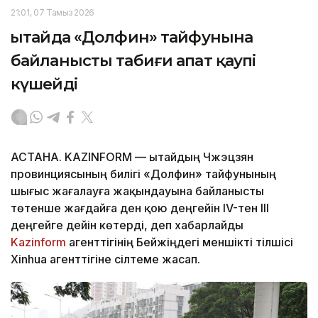
21:01, 07 Тамыз 2026
Қытайда «Долфин» тайфунына
байланысты табиғи апат қаупі
күшейді
АСТАНА. KAZINFORM — Қытайдың Чжэцзян
провинциясының билігі «Долфин» тайфунының
шығыс жағалауға жақындауына байланысты
төтенше жағдайға ден қою деңгейін IV-тен III
деңгейге дейін көтерді, деп хабарлайды
Kazinform
агенттігінің Бейжіңдегі меншікті тілшісі
Xinhua агенттігіне сілтеме жасап.