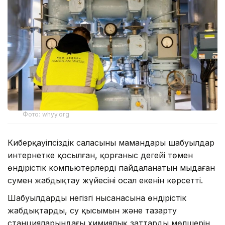
Фото: whyy.org
Киберқауіпсіздік саласының мамандары шабуылдар
интернетке қосылған, қорғаныс деңгейі төмен
өндірістік компьютерлерді пайдаланатын мыңдаған
сумен жабдықтау жүйесінің осал екенін көрсетті.
Шабуылдардың негізгі нысанасына өндірістік
жабдықтарды, су қысымын және тазарту
станцияларындағы химиялық заттардың мөлшерін