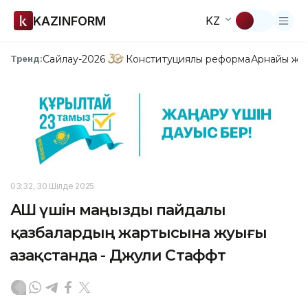
KAZINFORM
KZ
Сайлау-2026
Конституциялық реформа
Арнайы жо
Тренд:
03:32, 30 Шілде 2025
АҚШ үшін маңызды пайдалы
қазбалардың жартысына жуығы
Қазақстанда - Джули Стаффт