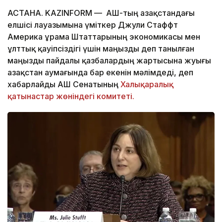
АСТАНА. KAZINFORM — АҚШ-тың Қазақстандағы
елшісі лауазымына үміткер Джули Стаффт
Америка Құрама Штаттарының экономикасы мен
ұлттық қауіпсіздігі үшін маңызды деп танылған
маңызды пайдалы қазбалардың жартысына жуығы
Қазақстан аумағында бар екенін мәлімдеді, деп
хабарлайды АҚШ Сенатының
Халықаралық
қатынастар жөніндегі комитеті.