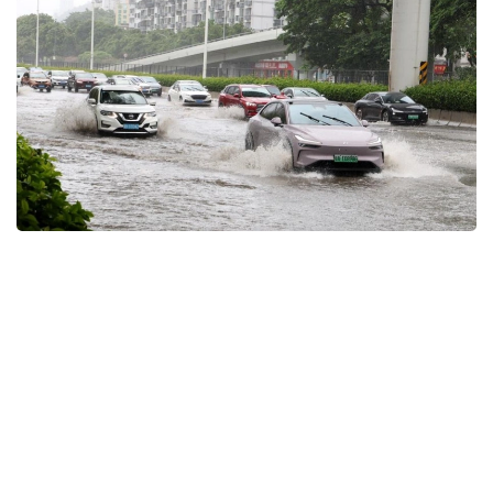
Фото: Xinhua
Қытайдың Ұлттық метеорологиялық орталығы
«сары» қауіп деңгейін жариялады. Орталықтың
мәліметінше, тайфун батысқа қарай сағатына 15–20
шақырым жылдамдықпен жылжып келеді. Жұма
күні таңертең оның эпицентрі Вэньлин қаласынан
шығысқа қарай 763 шақырым жерде болған.
Синоптиктердің болжамынша, «Долфин» тайфуны