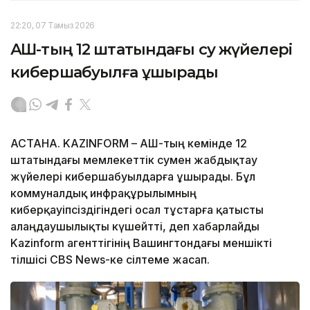
22:20, 07 Тамыз 2026
АҚШ-тың 12 штатындағы су жүйелері
кибершабуылға ұшырады
АСТАНА. KAZINFORM – АҚШ-тың кемінде 12
штатындағы мемлекеттік сумен жабдықтау
жүйелері кибершабуылдарға ұшырады. Бұл
коммуналдық инфрақұрылымның
киберқауіпсіздігіндегі осал тұстарға қатысты
алаңдаушылықты күшейтті, деп хабарлайды
Kazinform агенттігінің Вашингтондағы меншікті
тілшісі CBS News-ке сілтеме жасап.