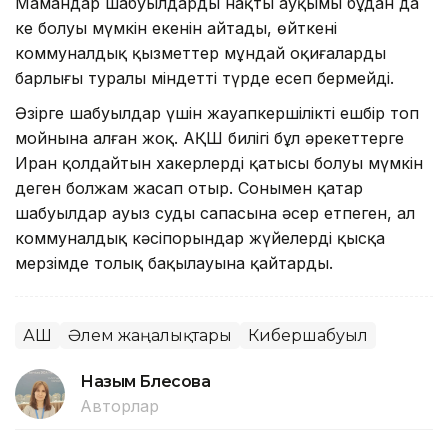
Мамандар шабуылдардың нақты ауқымы бұдан да
кең болуы мүмкін екенін айтады, өйткені
коммуналдық қызметтер мұндай оқиғалардың
барлығы туралы міндетті түрде есеп бермейді.
Әзірге шабуылдар үшін жауапкершілікті ешбір топ
мойнына алған жоқ. АҚШ билігі бұл әрекеттерге
Иран қолдайтын хакерлердің қатысы болуы мүмкін
деген болжам жасап отыр. Сонымен қатар
шабуылдар ауыз судың сапасына әсер етпеген, ал
коммуналдық кәсіпорындар жүйелерді қысқа
мерзімде толық бақылауына қайтарды.
АҚШ
Әлем жаңалықтары
Кибершабуыл
Назым Бөлесова
Авторлар