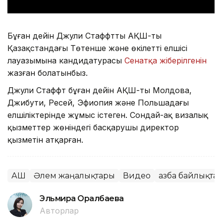
Бұған дейін Джули Стаффттың АҚШ-тың
Қазақстандағы Төтенше және өкілетті елшісі
лауазымына кандидатурасы
Сенатқа жіберілгенін
жазған болатынбыз.
Джули Стаффт бұған дейін АҚШ-тың Молдова,
Джибути, Ресей, Эфиопия және Польшадағы
елшіліктерінде жұмыс істеген. Сондай-ақ визалық
қызметтер жөніндегі басқарушы директор
қызметін атқарған.
АҚШ
Әлем жаңалықтары
Видео
Қазба байлықта
Эльмира Оралбаева
Авторлар