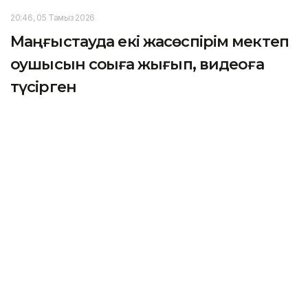
20:46, 05 Тамыз 2026
Маңғыстауда екі жасөспірім мектеп
оқушысын соққыға жығып, видеоға
түсірген
АҚТАУ. KAZINFORM — Маңғыстау облысында екі
жасөспірім мектеп оқушысын аяусыз соққыға
жығып, болған оқиғаны ұялы телефонға түсірген.
Оқиғаға байланысты қылмыстық іс қозғалды.