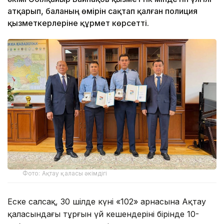
атқарып, баланың өмірін сақтап қалған полиция
қызметкерлеріне құрмет көрсетті.
Фото: Ақтау қаласы әкімдігі
Еске салсақ, 30 шілде күні «102» арнасына Ақтау
қаласындағы тұрғын үй кешендерінің бірінде 10-