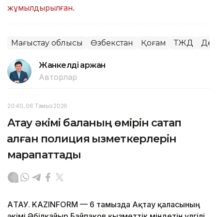
жұмылдырылған.
Маңғыстау облысы
Өзбекстан
Қоғам
ТЖД
Ден
Жанкелді Қаржан
Авторлар
20:40, 06 Тамыз 2026
Ақтау әкімі баланың өмірін сақтап
қалған полиция қызметкерлерін
марапаттады
АҚТАУ. KAZINFORM — 6 тамызда Ақтау қаласының
әкімі Әбілқайыр Байпақов қызметтік міндетін үлгілі