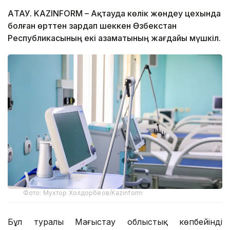
АҚТАУ. KAZINFORM – Ақтауда көлік жөндеу цехында
болған өрттен зардап шеккен Өзбекстан
Республикасының екі азаматының жағдайы мүшкіл.
Фото: Мухтор Холдорбеов/Kazinform
Бұл туралы Маңғыстау облыстық көпбейінді