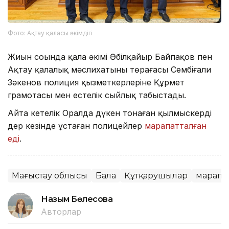
Фото: Ақтау қаласы әкімдігі
Жиын соңында қала әкімі Әбілқайыр Байпақов пен
Ақтау қалалық мәслихатының төрағасы Сембіғали
Зәкенов полиция қызметкерлеріне Құрмет
грамотасы мен естелік сыйлық табыстады.
Айта кетелік Оралда дүкен тонаған қылмыскерді
дер кезінде ұстаған полицейлер
марапатталған
еді
.
Маңғыстау облысы
Бала
Құтқарушылар
марапа
Назым Бөлесова
Авторлар