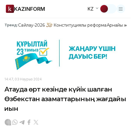
KAZINFORM
KZ
Сайлау-2026
Конституциялық реформа
Арнайы жо
Тренд:
14:47, 03 Наурыз 2024
Ақтауда өрт кезінде күйік шалған
Өзбекстан азаматтарының жағдайы
қиын