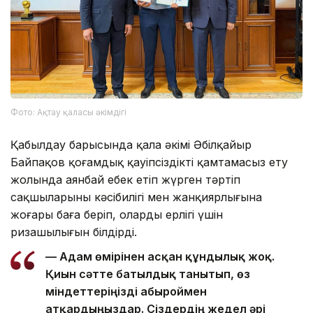
Фото: Ақтау қаласы әкімдігі
Қабылдау барысында қала әкімі Әбілқайыр
Байпақов қоғамдық қауіпсіздікті қамтамасыз ету
жолында аянбай еңбек етіп жүрген тәртіп
сақшыларының кәсібилігі мен жанқиярлығына
жоғары баға беріп, олардың ерлігі үшін
ризашылығын білдірді.
— Адам өмірінен асқан құндылық жоқ.
Қиын сәтте батылдық танытып, өз
міндеттеріңізді абыроймен
атқардыңыздар. Сіздердің жедел әрі