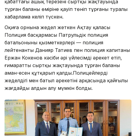
қабаттағы ашық терезенің сыртқы жақтауында
тұрған баланың өміріне қауіп төніп тұрғаны туралы
хабарлама келіп түскен.
Оқиға орнына жедел жеткен Ақтау қаласы
Полиция басқармасы Патрульдік полиция
батальонының қызметкерлері — полиция
лейтенанты Данияр Татиев пен полиция капитаны
Ержан Кокенов кәсіби әрі үйлесімді әрекет етіп,
ғимараттың сыртқы жақтауында тұрған баланы
аман-есен құтқарып қалды.Полицейлердің
жеделдігі мен батыл әрекетінің арқасында қайғылы
жағдайдың алдын алу мүмкін болды.