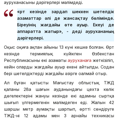
ауруханасының дәрігерлері мәлімдеді.
«Өрт кезінде зардап шеккен шетелдік
азаматтар әлі де жансақтау бөлімінде.
Біреуінің жағдайы өте ауыр. Екеуі де
аппаратта жатыр», - деді аурухананың
дәрігерлері.
Оқыс оқиға ақпан айының 13 күні кешке болған. Өрт
кезінде термиялық күйікпен Өзбекстан
Республикасының екі азаматы
ауруханаға
жеткізіліп,
кейін олардың жағдайы ауыр екені айтылды. Содан
бері шетелдіктердің жағдайы әзірге оңалмай отыр.
Ал бұған қатысты Маңғыстау облыстық ТЖД
қаланың 28а шағын ауданындағы цехта көлік
дөңгелектерінің жануы кезінде екі адамның сыртқа
шығып үлгермегенін мәлімдеген еді. Жалын 42
шаршы метр аумақты шарпып, өртті сөндіруге
ТЖД-нің 12 адамы мен 3 арнайы техникасы