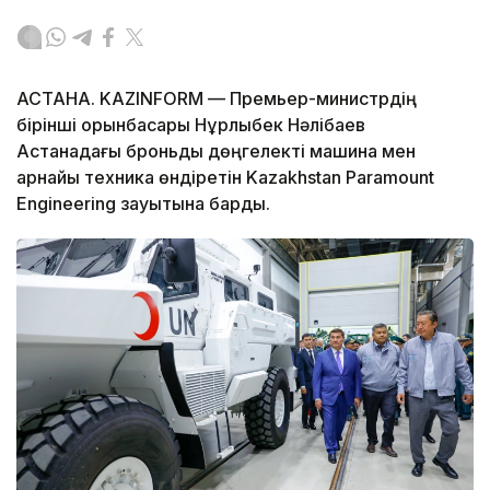
АСТАНА. KAZINFORM — Премьер-министрдің
бірінші орынбасары Нұрлыбек Нәлібаев
Астанадағы броньды дөңгелекті машина мен
арнайы техника өндіретін Kazakhstan Paramount
Engineering зауытына барды.