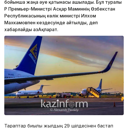
бойынша жаңа әуе қатынасы ашылады. Бұл туралы
ҚР Премьер-Министрі Асқар Маминнің Өзбекстан
Республикасының көлік министрі Илхом
Махкамовпен кездесуінде айтылды, деп
хабарлайды ҚазАқпарат.
Тараптар биылғы жылдың 29 шілдесінен бастап