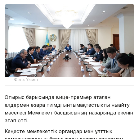
Фото: Үкімет
Отырыс барысында вице-премьер аталған
елдермен өзара тиімді ынтымақтастықты нығайту
мәселесі Мемлекет басшысының назарында екенін
атап өтті.
Кеңесте мемлекеттік органдар мен ұлттық
компаниялардың басшылары аталған елдермен