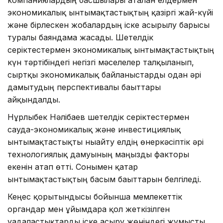
экономикалық ынтымақтастықтың қазіргі жай-күйі
және бірлескен жобалардың іске асырылу барысы
туралы баяндама жасады. Шетелдік
серіктестермен экономикалық ынтымақтастықтың
күн тәртібіндегі негізгі мәселелер талқыланып,
сыртқы экономикалық байланыстарды одан әрі
дамытудың перспективалы бағыттары
айқындалды.
Нұрлыбек Нәлібаев шетелдік серіктестермен
сауда-экономикалық және инвестициялық
ынтымақтастықты нығайту елдің өнеркәсіптік әрі
технологиялық дамуының маңызды факторы
екенін атап өтті. Сонымен қатар
ынтымақтастықтың басым бағыттарын белгіледі.
Кеңес қорытындысы бойынша мемлекеттік
органдар мен ұйымдарға қол жеткізілген
уағдаластықтарды іске асыру жөніндегі жұмысты