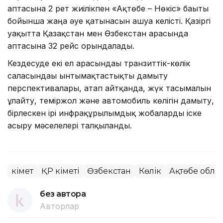
аптасына 2 рет жиілікпен «Ақтөбе – Нөкіс» бағыты
бойынша жаңа әуе қатынасын ашуға келісті. Қазіргі
уақытта Қазақстан мен Өзбекстан арасында
аптасына 32 рейс орындалады.
Кездесуде екі ел арасындағы транзиттік-көлік
саласындағы ынтымақтастықты дамыту
перспективалары, атап айтқанда, жүк тасымалын
ұлғайту, теміржол және автомобиль көлігін дамыту,
бірлескен ірі инфрақұрылымдық жобаларды іске
асыру мәселелері талқыланды.
Үкімет
ҚР Үкіметі
Өзбекстан
Көлік
Ақтөбе облы
без автора
Авторлар