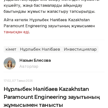
күшейту, жаңа бастамаларды айқындау
бағытындағы жұмысты жалғастыру тапсырылды.
Айта кетелік Нұрлыбек Нәлібаев Kazakhstan
Paramount Engineering зауытының жұмысымен
танысқан еді
.
Үкімет
Нұрлыбек Нәлібаев
Инвестициялар
Назым Бөлесова
Авторлар
17:02, 07 Тамыз 2026
Нұрлыбек Нәлібаев Kazakhstan
Paramount Engineering зауытының
жұмысымен танысты