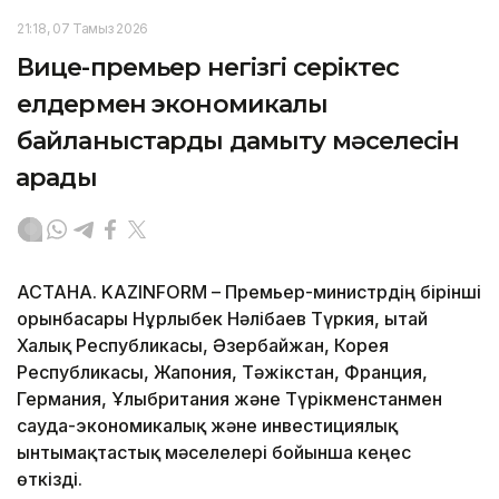
21:18, 07 Тамыз 2026
Вице-премьер негізгі серіктес
елдермен экономикалық
байланыстарды дамыту мәселесін
қарады
АСТАНА. KAZINFORM – Премьер-министрдің бірінші
орынбасары Нұрлыбек Нәлібаев Түркия, Қытай
Халық Республикасы, Әзербайжан, Корея
Республикасы, Жапония, Тәжікстан, Франция,
Германия, Ұлыбритания және Түрікменстанмен
сауда-экономикалық және инвестициялық
ынтымақтастық мәселелері бойынша кеңес
өткізді.