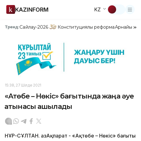
KAZINFORM
KZ
Сайлау-2026
Конституциялық реформа
Арнайы жо
Тренд:
15:38, 27 Шілде 2021
«Ақтөбе – Нөкіс» бағытында жаңа әуе
қатынасы ашылады
НҰР-СҰЛТАН. ҚазАқпарат - «Ақтөбе – Нөкіс» бағыты