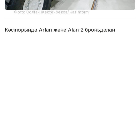
Фото: Солтан Жексенбеков/ Kazinform
Кәсіпорында Arlan және Alan-2 броньдалған
дөңгелекті машиналары, Barys жауынгерлік
броньды көлігінің 4×4, 6×6 және 8×8 өлшеміндегі
модельдері, сондай-ақ, жүзетін әрі дөңгелекті
Terrex-Barys-A 8×8 платформасы шығарылады.