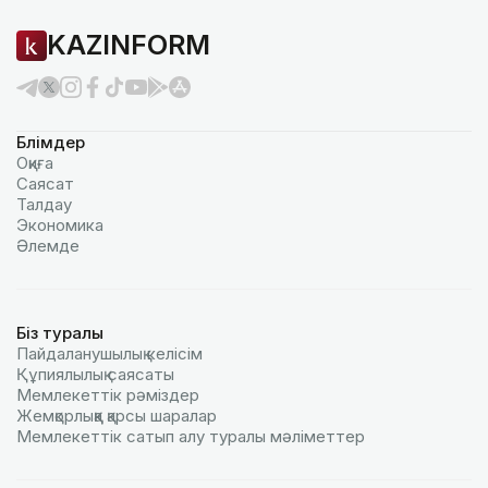
KAZINFORM
Бөлімдер
Оқиға
Саясат
Талдау
Экономика
Әлемде
Біз туралы
Пайдаланушылық келiciм
Құпиялылық саясаты
Мемлекеттік рәміздер
Жемқорлыққа қарсы шаралар
Мемлекеттік сатып алу туралы мәлiметтер