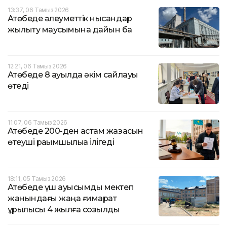
13:37, 06 Тамыз 2026
Ақтөбеде әлеуметтік нысандар
жылыту маусымына дайын ба
12:21, 06 Тамыз 2026
Ақтөбеде 8 ауылда әкім сайлауы
өтеді
11:07, 06 Тамыз 2026
Ақтөбеде 200-ден астам жазасын
өтеуші рақымшылыққа ілігеді
18:11, 05 Тамыз 2026
Ақтөбеде үш ауысымды мектеп
жанындағы жаңа ғимарат
құрылысы 4 жылға созылды