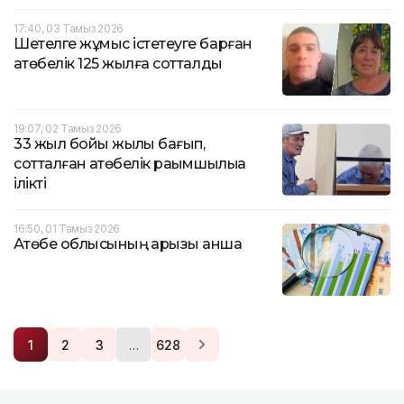
17:40, 03 Тамыз 2026
Шетелге жұмыс істетеуге барған
ақтөбелік 125 жылға сотталды
19:07, 02 Тамыз 2026
33 жыл бойы жылқы бағып,
сотталған ақтөбелік рақымшылыққа
ілікті
16:50, 01 Тамыз 2026
Ақтөбе облысының қарызы қанша
…
1
2
3
628