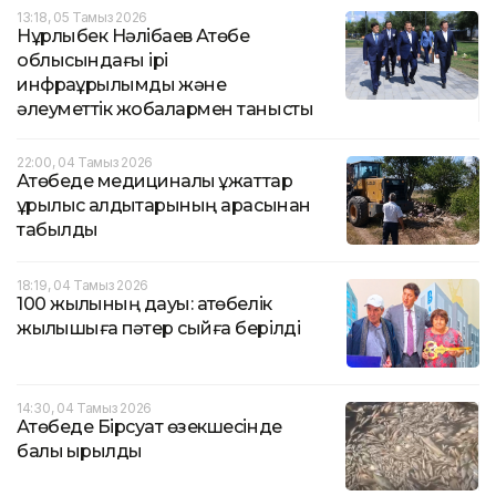
13:18, 05 Тамыз 2026
Нұрлыбек Нәлібаев Ақтөбе
облысындағы ірі
инфрақұрылымдық және
әлеуметтік жобалармен танысты
22:00, 04 Тамыз 2026
Ақтөбеде медициналық құжаттар
құрылыс қалдықтарының арасынан
табылды
18:19, 04 Тамыз 2026
100 жылқының дауы: ақтөбелік
жылқышыға пәтер сыйға берілді
14:30, 04 Тамыз 2026
Ақтөбеде Бірсуат өзекшесінде
балық қырылды