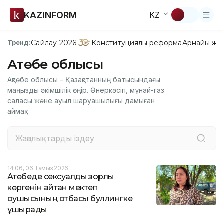
KAZINFORM
KZ
Сайлау-2026
Конституциялық реформа
Арнайы жо
Тренд:
Ақтөбе облысы
Ақтөбе облысы – Қазақстанның батысындағы
маңызды әкімшілік өңір. Өнеркәсіп, мұнай-газ
саласы және ауыл шаруашылығы дамыған
аймақ.
14:06, 06 Тамыз 2026
Ақтөбеде сексуалдық зорлық
көргенін айтқан мектеп
оқушысының отбасы буллингке
ұшырады