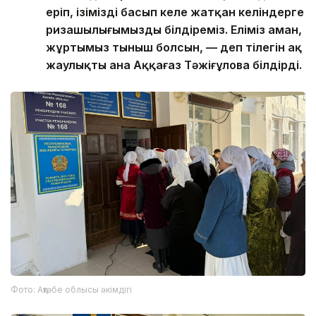
еріп, ізімізді басып келе жатқан келіндерге
ризашылығымызды білдіреміз. Еліміз аман,
жұртымыз тыныш болсын, — деп тілегін ақ
жаулықты ана Аққағаз Тәжіғұлова білдірді.
Фото: Ақтөбе облысы әкімдігі