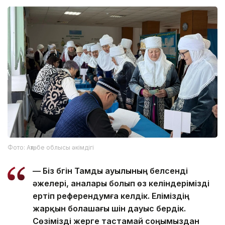
Фото: Ақтөбе облысы әкімдігі
— Біз бүгін Тамды ауылының белсенді
әжелері, аналары болып өз келіндерімізді
ертіп референдумға келдік. Еліміздің
жарқын болашағы үшін дауыс бердік.
Сөзімізді жерге тастамай соңымыздан