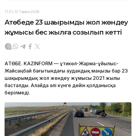
17:21, 10 Тамыз 2026
Ақтөбеде 23 шақырымдық жол жөндеу
жұмысы бес жылға созылып кетті
АҚТӨБЕ. KAZINFORM — Құтикөл-Жарма-Құйылыс-
Жайсаңбай бағытындағы аудандық маңызы бар 23
шақырымдық жол жөндеу жұмысы 2021 жылы
басталды. Алайда әлі күнге дейін қолданысқа
берілмеді.