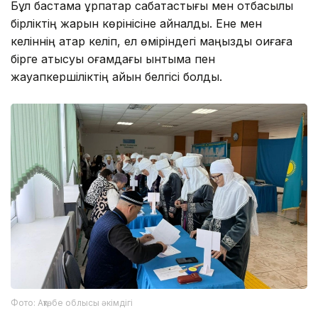
Бұл бастама ұрпақтар сабақтастығы мен отбасылық
бірліктің жарқын көрінісіне айналды. Ене мен
келіннің қатар келіп, ел өміріндегі маңызды оқиғаға
бірге қатысуы қоғамдағы ынтымақ пен
жауапкершіліктің айқын белгісі болды.
Фото: Ақтөбе облысы әкімдігі