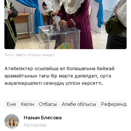
Фото: Ақтөбе облысы әкімдігі
Ақтөбеліктер осылайша ел болашағына бейжай
қарамайтынын тағы бір мәрте дәлелдеп, ортақ
жауапкершілікті сезінудің үлгісін көрсетті.
Ене
Келін
Отбасы
Ақтөбе облысы
Референду
Назым Бөлесова
Авторлар