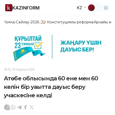
KAZINFORM
KZ
Сайлау-2026
Конституциялық реформа
Арнайы жо
Тренд:
16:15, 15 Наурыз 2026
Ақтөбе облысында 60 ене мен 60
келін бір уақытта дауыс беру
учаскесіне келді