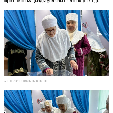
біріктіретін маңызды құндылық екенін көрсетеді.
Фото: Ақтөбе облысы әкімдігі