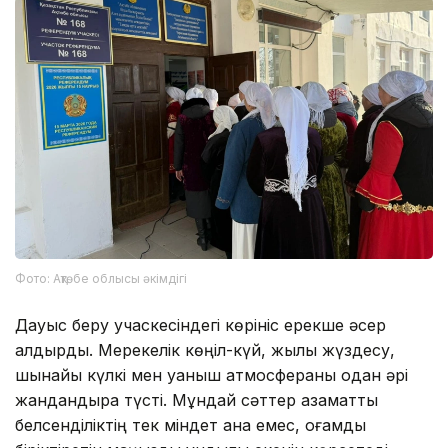
Фото: Ақтөбе облысы әкімдігі
Дауыс беру учаскесіндегі көрініс ерекше әсер
қалдырды. Мерекелік көңіл-күй, жылы жүздесу,
шынайы күлкі мен қуаныш атмосфераны одан әрі
жандандыра түсті. Мұндай сәттер азаматтық
белсенділіктің тек міндет қана емес, қоғамды