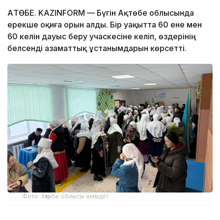
АҚТӨБЕ. KAZINFORM — Бүгін Ақтөбе облысында
ерекше оқиға орын алды. Бір уақытта 60 ене мен
60 келін дауыс беру учаскесіне келіп, өздерінің
белсенді азаматтық ұстанымдарын көрсетті.
Фото: Ақтөбе облысы әкімдігі