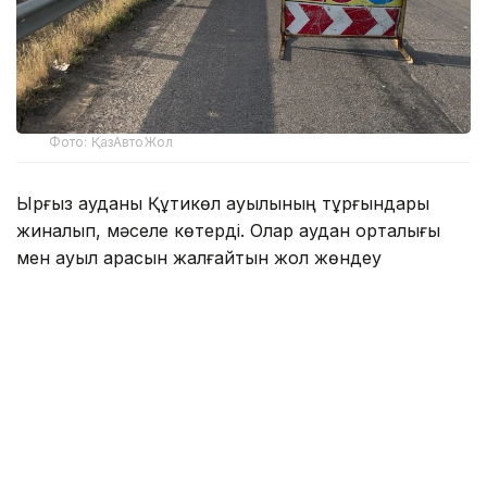
Фото: ҚазАвтоЖол
Ырғыз ауданы Құтикөл ауылының тұрғындары
жиналып, мәселе көтерді. Олар аудан орталығы
мен ауыл арасын жалғайтын жол жөндеу
жұмысының ұзаққа созылғанына наразы.
— Ырғыз-Құтикөл бағытындағы 23
шақырымдық жолдың құрылысы 2021
жылдан бері аяқталмай келеді. 2025 жылы
жол құрылысына бөлінетін қаржы қайта
қаралып, бөлінді. Мердігер компания
анықталып, жұмыстың жартысына жуығы
орындалды. Биыл жол құрылысы толық