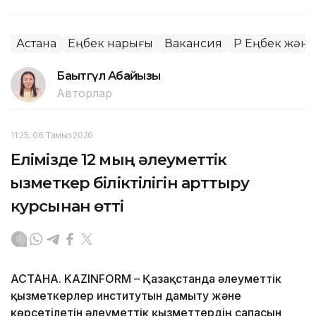
Астана
Еңбек нарығы
Вакансия
ҚР Еңбек және
Бақытгүл Абайқызы
Авторлар
11:25, 06 Тамыз 2026
Елімізде 12 мың әлеуметтік
қызметкер біліктілігін арттыру
курсынан өтті
АСТАНА. KAZINFORM – Қазақстанда әлеуметтік
қызметкерлер институтын дамыту және
көрсетілетін әлеуметтік қызметтердің сапасын