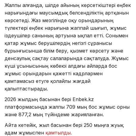
Жалпы алғанда, шілде айының көрсеткіштері еңбек
нарығындағы маусымдық белсенділіктің артқанын
көрсетеді. Жаз мезгілінде оқу орындарының
түлектері еңбек нарығына жаппай шығып, жұмыс
іздеушілер санының артуына ықпал етті. Сонымен
қатар жұмыс берушілердің негізгі сұранысы
бұрынғысынша білім беру, қызмет көрсету және
денсаулық сақтау салаларында сақталуда. Жұмыс
күші ұсынысының көбеюі алдағы айларда бос
жұмыс орындарын қажетті кадрлармен
қамтамасыз етуге қолайлы жағдай
қалыптастырады.
2026 жылдың басынан бері Enbek.kz
платформасында жалпы 709 мың бос жұмыс орны
және 877,2 мың түйіндеме жарияланған.
Айта кетейік, жыл басынан бері 250 мыңға жуық
адам жұмыспен
қамтылды.