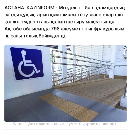
АСТАНА. KAZINFORM - Мүгедектігі бар адамдардың
заңды құқықтарын қамтамасыз ету және олар үшін
қолжетімді ортаны қалыптастыру мақсатында
Ақтөбе облысында 798 әлеуметтік инфрақұрылым
нысаны толық бейімделді.
Фото: Еңбек және халықты әлеуметтік қорғау министрлігі