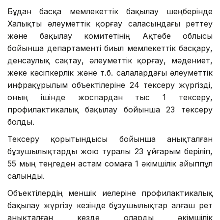
Бұдан басқа мемлекеттік бақылау шеңберінде
Халықты әлеуметтік қорғау саласындағы реттеу
және бақылау комитетінің Ақтөбе облысы
бойынша департаменті биыл мемлекеттік басқару,
денсаулық сақтау, әлеуметтік қорғау, мәдениет,
жеке кәсіпкерлік және т.б. салалардағы әлеуметтік
инфрақұрылым объектілеріне 24 тексеру жүргізді,
оның ішінде жоспардан тыс 1 тексеру,
профилактикалық бақылау бойынша 23 тексеру
болды.
Тексеру қорытындысы бойынша анықталған
бұзушылықтарды жою туралы 23 ұйғарым беріліп,
55 мың теңгеден астам сомаға 1 әкімшілік айыппұл
салынды.
Объектілердің меншік иелеріне профилактикалық
бақылау жүргізу кезінде бұзушылықтар алғаш рет
анықталған кезде оларды әкімшілік