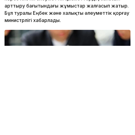
арттыру бағытындағы жұмыстар жалғасып жатыр.
Бұл туралы Еңбек және халықты әлеуметтік қорғау
министрлігі хабарлады.
Фото: Еңбекмині
Ведомствоның мәліметінше, әлеуметтік