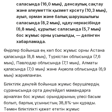
саласында (16,0 мың), денсаулық сақтау
және әлеуметтік қызмет көрсету (10,3 мың),
ауыл, орман және балық шаруашылығы
саласында (8,2 мың), өңдеу өнеркәсібінде
(6,8 мың), құрылыс саласында (5,7 мың)
бос жұмыс орны ұсынылды, — делінген
хабарламада.
Өңірлер бойынша ең көп бос жұмыс орны Астана
қаласында (8,8 мың), Түркістан облысында (7,6
мың), Павлодар облысында (7,1 мың), Алматы
қаласында (7,0 мың) және Ақмола облысында (6,9
мың) жарияланған.
Біліктілік деңгейі бойынша жұмыс берушілердің
сұранысында орта деңгейдегі мамандарға
арналған бос жұмыс орындарының үлесі басым
болып, барлық ұсыныстың 38,8%-ын құрады.
Төмен біліктілікті қажет ететін жұмыс