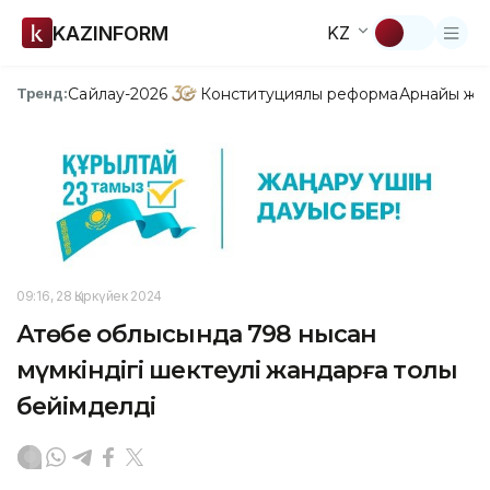
KAZINFORM
KZ
Сайлау-2026
Конституциялық реформа
Арнайы жо
Тренд:
09:16, 28 Қыркүйек 2024
Ақтөбе облысында 798 нысан
мүмкіндігі шектеулі жандарға толық
бейімделді