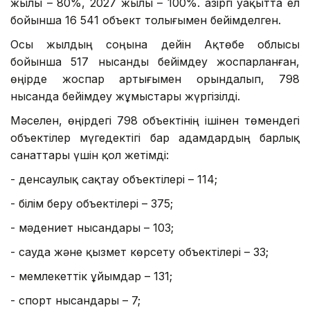
жылы – 80%, 2027 жылы – 100%. Қазіргі уақытта ел
бойынша 16 541 объект толығымен бейімделген.
Осы жылдың соңына дейін Ақтөбе облысы
бойынша 517 нысанды бейімдеу жоспарланған,
өңірде жоспар артығымен орындалып, 798
нысанда бейімдеу жұмыстары жүргізілді.
Мәселен, өңірдегі 798 объектінің ішінен төмендегі
объектілер мүгедектігі бар адамдардың барлық
санаттары үшін қол жетімді:
- денсаулық сақтау объектілері – 114;
- білім беру объектілері – 375;
- мәдениет нысандары – 103;
- сауда және қызмет көрсету объектілері – 33;
- мемлекеттік ұйымдар – 131;
- спорт нысандары – 7;