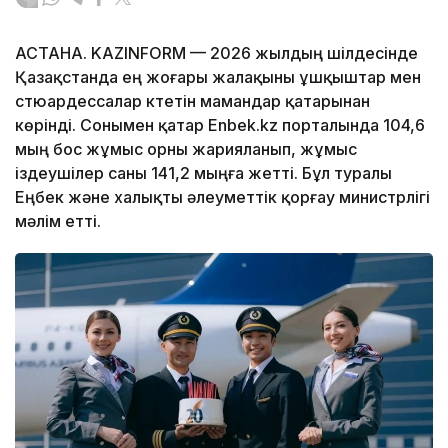
АСТАНА. KAZINFORM — 2026 жылдың шілдесінде
Қазақстанда ең жоғары жалақыны ұшқыштар мен
стюардессалар күтетін мамандар қатарынан
көрінді. Сонымен қатар Enbek.kz порталында 104,6
мың бос жұмыс орны жарияланып, жұмыс
іздеушілер саны 141,2 мыңға жетті. Бұл туралы
Еңбек және халықты әлеуметтік қорғау министрлігі
мәлім етті.