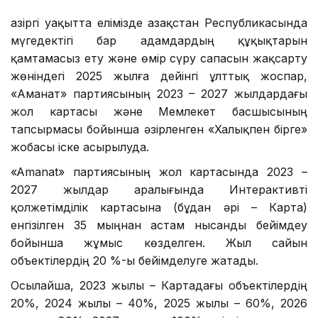
Қазіргі уақытта елімізде Қазақстан Республикасында
мүгедектігі бар адамдардың құқықтарын
қамтамасыз ету және өмір сүру сапасын жақсарту
жөніндегі 2025 жылға дейінгі ұлттық жоспар,
«Аманат» партиясының 2023 – 2027 жылдардағы
жол картасы және Мемлекет басшысының
тапсырмасы бойынша әзірленген «Халықпен бірге»
жобасы іске асырылуда.
«Amanat» партиясының жол картасында 2023 –
2027 жылдар аралығында Интерактивті
қолжетімділік картасына (бұдан әрі – Карта)
енгізілген 35 мыңнан астам нысанды бейімдеу
бойынша жұмыс көзделген. Жыл сайын
объектілердің 20 %-ы бейімделуге жатады.
Осылайша, 2023 жылы – Картадағы объектілердің
20%, 2024 жылы – 40%, 2025 жылы – 60%, 2026