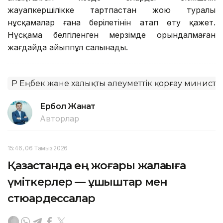
жауапкершілікке тартпастан жою туралы
нұсқамалар ғана берілетінін атап өту қажет.
Нұсқама белгіленген мерзімде орындалмаған
жағдайда айыппұл салынады.
ҚР Еңбек және халықты әлеуметтік қорғау министрл
Ербол Жанат
Авторлар
15:46, 06 Тамыз 2026
Қазақстанда ең жоғары жалақыға
үміткерлер — ұшқыштар мен
стюардессалар