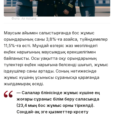
Фото: Air Astana
Маусым айымен салыстырғанда бос жұмыс
орындарының саны 3,8%-ға азайса, түйіндемелер
11,5%-ға өсті. Мұндай өзгеріс жаз мезгіліндегі
еңбек нарығының маусымдық ерекшелігімен
байланысты. Осы уақытта оқу орындарының
түлектері еңбек нарығына белсенді шығып, жұмыс
іздеушілер саны артады. Соның нәтижесінде
жұмыс күшінің ұсынысы сұранысқа қарағанда
жылдамырақ өседі.
— Салалар бөлінісінде жұмыс күшіне ең
жоғары сұраныс білім беру саласында
(23,4 мың бос жұмыс орны тіркелді).
Сондай-ақ өзге қызметтер көрсету