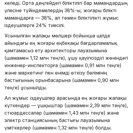
келеді. Орта деңгейдегі біліктілігі бар мамандардың
үлесіне түйіндемелердің 38%-ы, жоғары білікті
мамандарға — 38%, ал төмен біліктілікті жұмыс
іздеушілерге 24% тиесілі.
Ұсынылған жалақы мөлшері бойынша шілде
айындағы ең жоғары еңбекақы бағдарламалық
қамтамасыз ету архитекторы лауазымына
(шамамен 1,12 млн теңге), ұшу қауіпсіздігі жөніндегі
инженер-инспекторға (шамамен 0,91 млн теңге)
және маркетинг пен өнімді өткізу бөлімінің
бастығының орынбасарына (шамамен 0,90 млн
теңге) ұсынылды.
Ал жұмыс іздеушілер арасында ең жоғары жалақы
күткендер — ұшқыштар (шамамен 2,39 млн теңге),
стюардессалар (шамамен 1,43 млн теңге) және
электр станциясының бастығы лауазымына
үміткерлер (шамамен 1,32 млн теңге) болды.