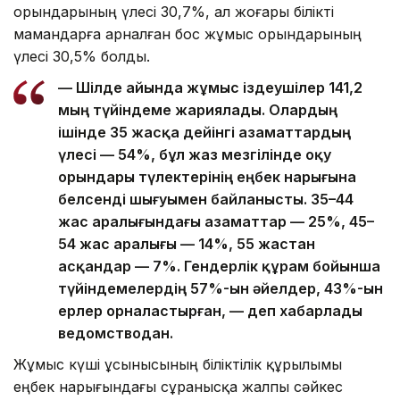
орындарының үлесі 30,7%, ал жоғары білікті
мамандарға арналған бос жұмыс орындарының
үлесі 30,5% болды.
— Шілде айында жұмыс іздеушілер 141,2
мың түйіндеме жариялады. Олардың
ішінде 35 жасқа дейінгі азаматтардың
үлесі — 54%, бұл жаз мезгілінде оқу
орындары түлектерінің еңбек нарығына
белсенді шығуымен байланысты. 35–44
жас аралығындағы азаматтар — 25%, 45–
54 жас аралығы — 14%, 55 жастан
асқандар — 7%. Гендерлік құрам бойынша
түйіндемелердің 57%-ын әйелдер, 43%-ын
ерлер орналастырған, — деп хабарлады
ведомстводан.
Жұмыс күші ұсынысының біліктілік құрылымы
еңбек нарығындағы сұранысқа жалпы сәйкес