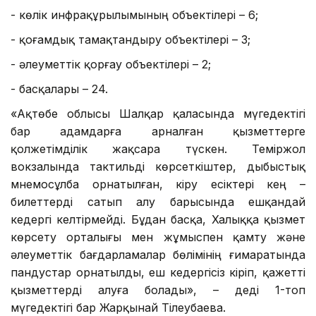
- көлік инфрақұрылымының объектілері – 6;
- қоғамдық тамақтандыру объектілері – 3;
- әлеуметтік қорғау объектілері – 2;
- басқалары – 24.
«Ақтөбе облысы Шалқар қаласында мүгедектігі
бар адамдарға арналған қызметтерге
қолжетімділік жақсара түскен. Теміржол
вокзалында тактильді көрсеткіштер, дыбыстық
мнемосұлба орнатылған, кіру есіктері кең –
билеттерді сатып алу барысында ешқандай
кедергі келтірмейді. Бұдан басқа, Халыққа қызмет
көрсету орталығы мен жұмыспен қамту және
әлеуметтік бағдарламалар бөлімінің ғимаратында
пандустар орнатылды, еш кедергісіз кіріп, қажетті
қызметтерді алуға болады», – деді 1-топ
мүгедектігі бар Жарқынай Тілеубаева.