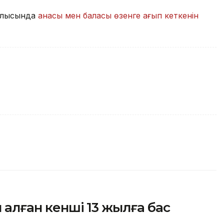
облысында
анасы мен баласы өзенге ағып кеткенін
п алған кенші 13 жылға бас