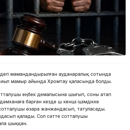
ндегі мамандандырылған ауданаралық сотында
а биыл мамыр айында Хромтау қаласында болды.
і сотталушы еңбек демалысына шығып, соны атап
дәмханаға барған кезде үш кенші ішімдікке
н сотталушы өзара жанжандасып, татуласады.
здасып қалады. Сол сәтте сотталушы
ала шыққан.