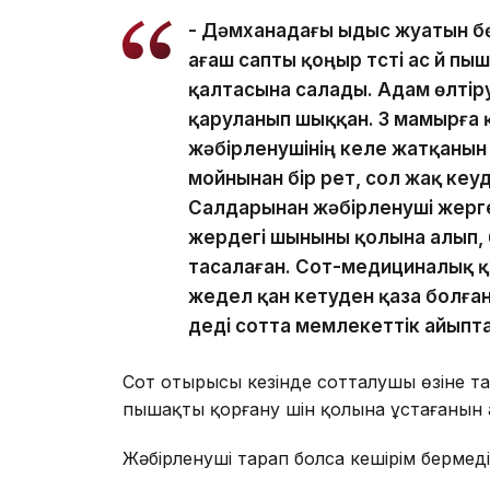
- Дәмханадағы ыдыс жуатын б
ағаш сапты қоңыр түсті ас үй 
қалтасына салады. Адам өлтір
қаруланып шыққан. 3 мамырға қа
жәбірленушінің келе жатқанын
мойнынан бір рет, сол жақ кеу
Салдарынан жәбірленуші жерге
жердегі шыныны қолына алып, 
тасалаған. Сот-медициналық 
жедел қан кетуден қаза болған.
деді сотта мемлекеттік айып
Сот отырысы кезінде сотталушы өзіне 
пышақты қорғану үшін қолына ұстағанын 
Жәбірленуші тарап болса кешірім бермед