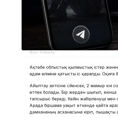
Фото: Polisia.kz
Ақтөбе облыстық қылмыстық істер жөні
адам өліміне қатысты іс қаралды. Оқиғ
Айыптау актісіне сүйенсек, 2 мамыр күн
өтпек болады. Бір жерден шығып, екінші 
тапсырыс береді. Кейін жәбірленуші ме
Арада біршама уақыт өткенде қайта ара
дәмхананың асханасына кіріп, пышақты 