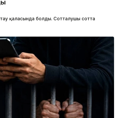
ды
мтау қаласында болды. Сотталушы сотта