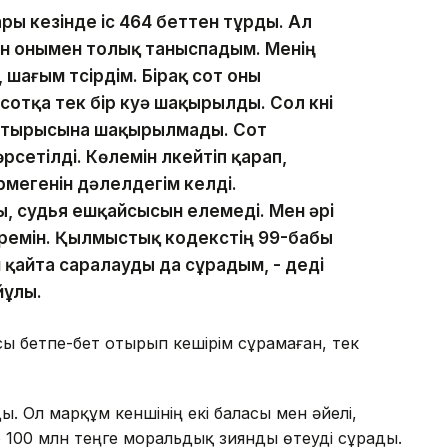
ры кезінде іс 464 беттен тұрды. Ал
Мен онымен толық таныспадым. Менің
шағым түсірдім. Бірақ сот оны
отқа тек бір куә шақырылды. Сол күні
 отырысына шақырылмады. Сот
етілді. Көлемін үлкейтіп қарап,
ірмегенін дәлелдегім келді.
ы, судья ешқайсысын елемеді. Мен әрі
іремін. Қылмыстық кодекстің 99-бабы
н қайта саралауды да сұрадым, - деді
йұлы.
 бетпе-бет отырып кешірім сұрамаған, тек
ы. Ол марқұм кеншінің екі баласы мен әйелі,
 100 млн теңге моральдық зиянды өтеуді сұрады.