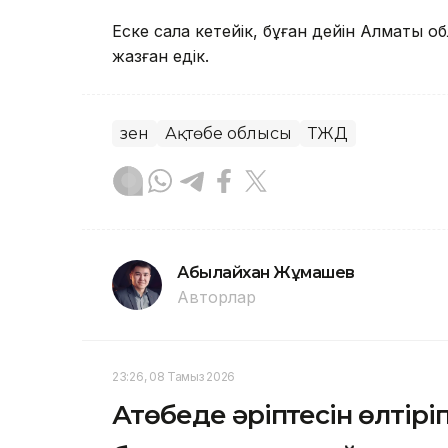
Еске сала кетейік, бұған дейін Алматы 
жазған едік.
Өзен
Ақтөбе облысы
ТЖД
Абылайхан Жұмашев
Авторлар
23:26, 08 Тамыз 2026
Ақтөбеде әріптесін өлтірі