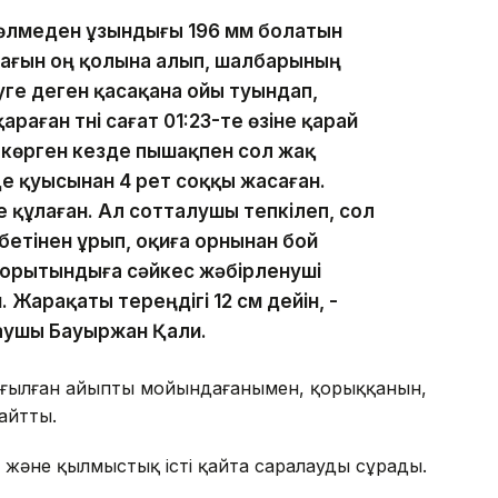
өлмеден ұзындығы 196 мм болатын
пышағын оң қолына алып, шалбарының
уге деген қасақана ойы туындап,
раған түні сағат 01:23-те өзіне қарай
 көрген кезде пышақпен сол жақ
де қуысынан 4 рет соққы жасаған.
 құлаған. Ал сотталушы тепкілеп, сол
бетінен ұрып, оқиға орнынан бой
қорытындыға сәйкес жәбірленуші
 Жарақаты тереңдігі 12 см дейін, -
таушы Бауыржан Қали.
тағылған айыпты мойындағанымен, қорыққанын,
айтты.
і және қылмыстық істі қайта саралауды сұрады.