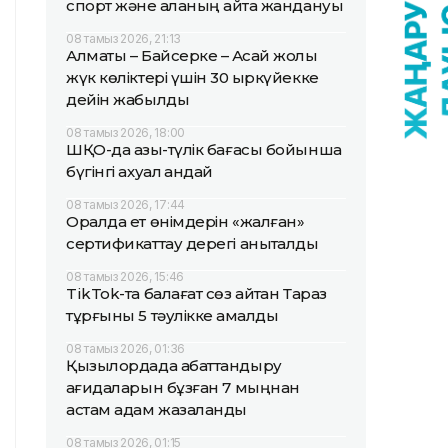
спорт және қаланың қайта жандануы
08 тамыз 2026, 21:13
Алматы – Байсерке – Ақсай жолы
жүк көліктері үшін 30 қыркүйекке
дейін жабылды
08 тамыз 2026, 18:00
ШҚО-да азық-түлік бағасы бойынша
бүгінгі ахуал қандай
08 тамыз 2026, 17:44
Оралда ет өнімдерін «жалған»
сертификаттау дерегі анықталды
08 тамыз 2026, 15:46
TikTok-та балағат сөз айтқан Тараз
тұрғыны 5 тәулікке қамалды
08 тамыз 2026, 01:36
Қызылордада абаттандыру
қағидаларын бұзған 7 мыңнан
астам адам жазаланды
08 тамыз 2026, 01:15