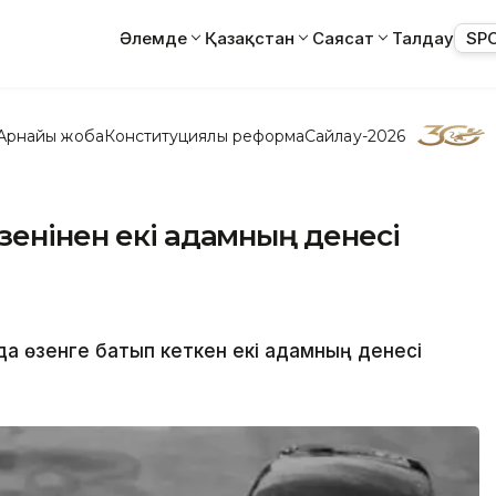
Әлемде
Қазақстан
Саясат
Талдау
SP
Арнайы жоба
Конституциялық реформа
Сайлау-2026
зенінен екі адамның денесі
а өзенге батып кеткен екі адамның денесі