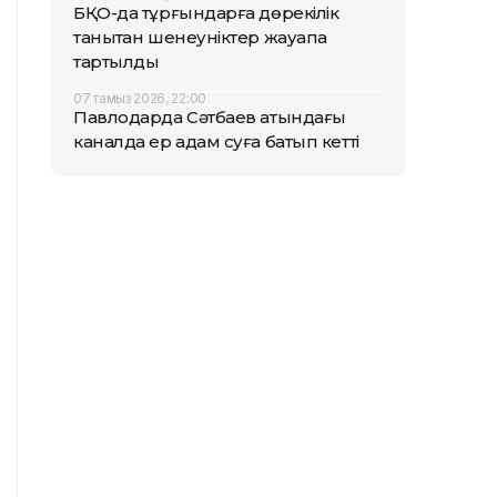
БҚО-да тұрғындарға дөрекілік
танытқан шенеуніктер жауапқа
тартылды
07 тамыз 2026, 22:00
Павлодарда Сәтбаев атындағы
каналда ер адам суға батып кетті