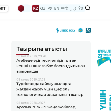
KZ
QZ
РУ
EN
中文
ق ز
ЎЗ
ORT
Тақырыпқа қатысты
08 тамыз 2026, 23:26
Ақтөбеде әріптесін өлтіріп алған
кенші 13 жылға бас бостандығынан
айырылды
08 тамыз 2026, 21:53
Түркістанда сайлаушыларға
жағдай жасау үшін цифрлық
технологиялар қолданылып жатыр
08 тамыз 2026, 21:27
Арқалыққа 70 жыл: жаңа жобалар,