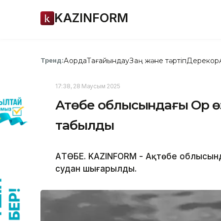
KAZINFORM
Ақорда
Тағайындау
Заң және тәртіп
Дерекқор
Тренд:
17:38, 28 Маусым 2025
Ақтөбе облысындағы Ор ө
табылды
АҚТӨБЕ. KAZINFORM - Ақтөбе облысынд
судан шығарылды.