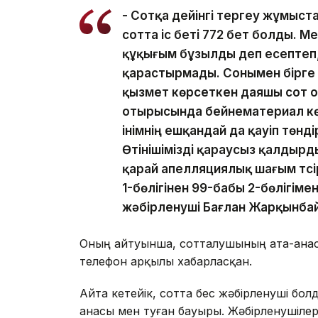
- Сотқа дейінгі тергеу жұмыста
сотта іс беті 772 бет болды. 
құқығым бұзылды деп есептеп, 
қарастырмады. Сонымен бірге с
қызмет көрсеткен даяшы сот
отырысында бейнематериал көрс
інімнің ешқандай да қауіп төнд
Өтінішімізді қараусыз қалдырд
қарай апелляциялық шағым түс
1-бөлігінен 99-бабы 2-бөлігіме
жәбірленуші Бағлан Жарқынба
Оның айтуынша, сотталушының ата-анасы
телефон арқылы хабарласқан.
Айта кетейік, сотта бес жәбірленуші болд
анасы мен туған бауыры. Жәбірленушілер