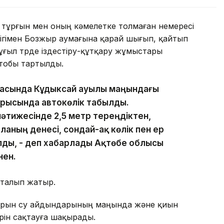
ті тұрғын мен оның кәмелетке толмаған немересі
лігімен Бозжыр аумағына қарай шығып, қайтып
ұғыл түрде іздестіру-құтқару жұмыстары
 тобы тартылды.
шамасында Кұдыксай ауылы маңындағы
барысында автокөлік табылды.
нәтижесінде 2,5 метр тереңдіктен,
аның денесі, сондай-ақ көлік пен ер
лды, - деп хабарлады Ақтөбе облысы
нен.
қталып жатыр.
арын су айдындарының маңында және қиын
ерін сақтауға шақырады.