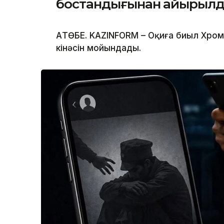
бостандығынан айырыл
АҚТӨБЕ. KAZINFORM – Оқиға биыл Хро
кінәсін мойындады.