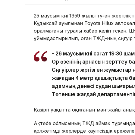
25 маусым күні 1959 жылы туған жергілік
Кұдыксай ауылынан Toyota Hilux автокө
оралмағаны туралы хабар келіп түскен. Ш
ұйымдастырылып, оған ТЖД-ның сүңгуір
- 26 маусым күні сағат 19:30 
Ор өзенінің арнасын зерттеу 
Сүңгуірлер жүргізген жұмыстар 
жағадан 4 метр қашықтықта бал
адамның денесі судан шығары
Төтенше жағдай департаменті
Қазіргі уақытта оқиғаның мән-жайы аны
Ақтөбе облысының ТЖД аймақ тұрғынд
қолжетімді жерлерде қауіпсіздік ережел