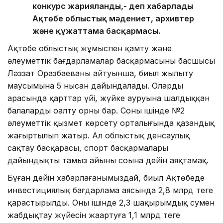
конкурс жарияланды,- деп хабарлады
Ақтөбе облыстық мәдениет, архивтер
және құжаттама басқармасы.
Ақтөбе облыстық жұмыспен қамту және
әлеуметтік бағдарламалар басқармасының басшысы
Ләззат Оразбаеваның айтуынша, биыл жылыту
маусымына 5 нысан дайындалады. Олардың
арасында қарттар үйі, жүйке ауруына шалдыққан
балаларды оңалту орны бар. Соның ішінде №2
әлеуметтік қызмет көрсету орталығында қазандық
жаңғыртылып жатыр. Ал облыстық денсаулық
сақтау басқарасы, спорт басқармалары
дайындықты тамыз айының соңына дейін аяқтамақ.
Бұған дейін хабарлағанымыздай, биыл Ақтөбеде
инвестициялық бағдарлама аясында 2,8 млрд теңге
қарастырылды. Оның ішінде 2,3 шақырымдық сумен
жабдықтау жүйесін жаңартуға 1,1 млрд теңге