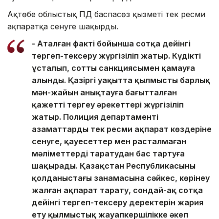
Ақтөбе облыстық ПД баспасөз қызметі тек ресми
ақпаратқа сенуге шақырды.
- Аталған факті бойынша сотқа дейінгі
тергеп-тексеру жүргізіліп жатыр. Күдікті
ұсталып, соттың санкциясымен қамауға
алынды. Қазіргі уақытта қылмыстың барлық
мән-жайын анықтауға бағытталған
қажетті тергеу әрекеттері жүргізіліп
жатыр. Полиция департаменті
азаматтарды тек ресми ақпарат көздеріне
сенуге, қауесеттер мен расталмаған
мәліметтерді таратудан бас тартуға
шақырады. Қазақстан Республикасының
қолданыстағы заңнамасына сәйкес, көрінеу
жалған ақпарат тарату, сондай-ақ сотқа
дейінгі тергеп-тексеру деректерін жария
ету қылмыстық жауапкершілікке әкеп