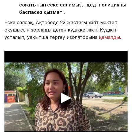
соғатынын еске саламыз,- деді полицияның
баспасөз қызметі.
Еске салсақ, Ақтөбеде 22 жастағы жігіт мектеп
оқушысын зорлады деген күдікке ілікті. Күдікті
ұсталып, уақытша тергеу изоляторына
қамалды.