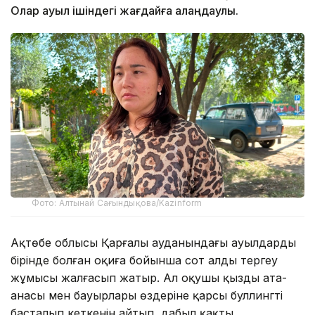
Олар ауыл ішіндегі жағдайға алаңдаулы.
Фото: Алтынай Сағындықова/Kazinform
Ақтөбе облысы Қарғалы ауданындағы ауылдардың
бірінде болған оқиға бойынша сот алды тергеу
жұмысы жалғасып жатыр. Ал оқушы қыздың ата-
анасы мен бауырлары өздеріне қарсы буллингтің
басталып кеткенін айтып, дабыл қақты.