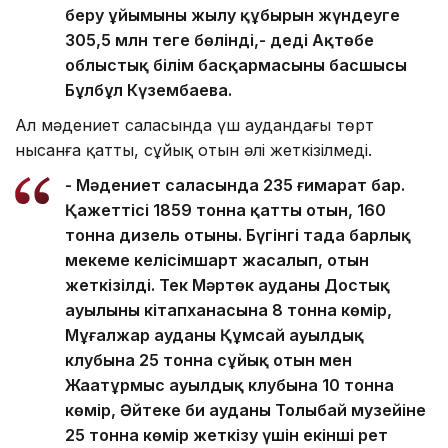
беру ұйымының жылу құбырын жүндеуге
305,5 млн теңге бөлінді,- деді Ақтөбе
облыстық білім басқармасының басшысы
Бұлбұл Күзембаева.
Ал мәдениет саласында үш аудандағы төрт
нысанға қатты, сұйық отын әлі жеткізілмеді.
- Мәдениет саласында 235 ғимарат бар.
Қажеттісі 1859 тонна қатты отын, 160
тонна дизель отыны. Бүгінгі таңда барлық
мекеме келісімшарт жасалып, отын
жеткізілді. Тек Мәртөк ауданы Достық
ауылының кітапханасына 8 тонна көмір,
Мұғалжар ауданы Құмсай ауылдық
клубына 25 тонна сұйық отын мен
Жаңатұрмыс ауылдық клубына 10 тонна
көмір, Әйтеке би ауданы Толыбай музейіне
25 тонна көмір жеткізу үшін екінші рет