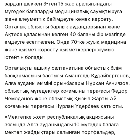
зардап шеккен 3-тен 15 жас аралығындағы
мүгедек балаларды медициналық сауықтыруға
және әлеуметтік бейімдеуге көмек көрсету.
Орталық облыстың барлық аудандарынан және
Ақтөбе қаласынан келген 40 баланы бір мезгілде
емдеуге есептелген. Онда 70-ке жуық медицина
және қызмет көрсету қызметкерлері жұмыс
істейтін болады.
Орталықтың ашылу салтанатына облыстық білім
басқармасының бастығы Амангелді Құдайбергенов,
Алға ауданы әкімінің орынбасары Нұрхан Ағниязов,
облыстық мүгедектер қоғамының төрағасы Федор
Чемоданов және облыстық Қызыл Жарты Ай
қоғамының төрағасы Нұрлан Үдербаев қатысты.
«Мектепке жол» республикалық акциясының
аясында Алға ауданындағы 10 мүгедек балаға
мектеп жабдықтары салынған портфельдер,