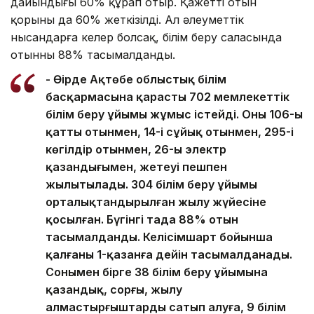
дайындығы 60% құрап отыр. Қажетті отын
қорының да 60% жеткізілді. Ал әлеуметтік
нысандарға келер болсақ, білім беру саласында
отынның 88% тасымалданды.
- Өңірде Ақтөбе облыстық білім
басқармасына қарасты 702 мемлекеттік
білім беру ұйымы жұмыс істейді. Оның 106-ы
қатты отынмен, 14-і сұйық отынмен, 295-і
көгілдір отынмен, 26-ы электр
қазандығымен, жетеуі пешпен
жылытылады. 304 білім беру ұйымы
орталықтандырылған жылу жүйесіне
қосылған. Бүгінгі таңда 88% отын
тасымалданды. Келісімшарт бойынша
қалғаны 1-қазанға дейін тасымалданады.
Сонымен бірге 38 білім беру ұйымына
қазандық, сорғы, жылу
алмастырғыштарды сатып алуға, 9 білім