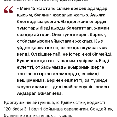
- Менің 15 жастағы сіңліме ересек адамдар
қысым, буллинг жасалып жатыр. Ауылға
блогерді шақырған. Өздері және олардың
туыстары біздің қызды балағаттап, жаман
сөздер айтқан. Оны түнде көріп, барлық
отбасымызбен ұйықтаған жоқпыз. Қыз
үйден қашып кетіп, өзіне қол жұмсағысы
келді. Ол кішкентай, не істерін өзі білмейді.
Буллингке қатысты шағым түсіреміз. Біздің
әулеттің, отбасымыздың абыройын жерге
таптап отырған адамдарды, ешкімді
кешірмейміз. Бәрінен әділетті, заң түрінде
жауап аламыз,- деді жәбірленушінің апасы
Ақмарал Әжғалиева.
Қорғаушының айтуынша, іс Қылмыстық кодекстің
120-бабы 3-1 бөлігі бойынша сараланған. Сондай-ақ
буллингке қатысты арыз түсірді.