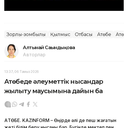
Зорлық-зомбылық
Қылмыс
Отбасы
Ақтөбе
Ақтө
Алтынай Сағындықова
Авторлар
13:37, 06 Тамыз 2026
Ақтөбеде әлеуметтік нысандар
жылыту маусымына дайын ба
АҚТӨБЕ. KAZINFORM – Өңірде әлі де пеш жағатын
жеті білім беру нысаны бар. Бүгінде мектеп пен