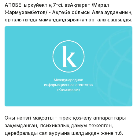
АҚТӨБЕ. Қыркүйектің 7-сі. ҚазАқпарат /Мирал
Жармұхамбетов/ - Ақтөбе облысы Алға ауданының
орталығында мамандандырылған орталық ашылды.
Оның негізгі мақсаты - тірек-қозғалу аппараттары
зақымданған, психикалық дамуы тежелген,
церебральды сал ауруына шалдыққан және т.б.