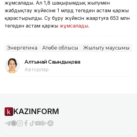
жұмсалады. Ал 1,8 шақырымдық жылумен
жабдықтау жүйесіне 1 млрд теңгеден астам қаржы
қарастырылды. Су бұру жүйесін жаңартуға 653 млн
теңгеден астам қаржы
жұмсалады
.
Энергетика
Ақтөбе облысы
Жылыту маусымы
Алтынай Сағындықова
Авторлар
KAZINFORM