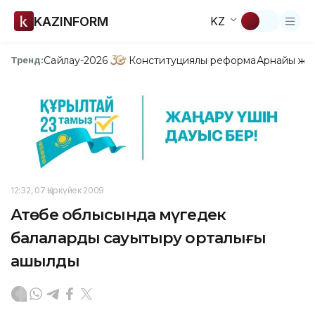
KAZINFORM
KZ
Сайлау-2026
Конституциялық реформа
Арнайы жо
Тренд:
12:32, 07 Қыркүйек 2009
Ақтөбе облысында мүгедек
балаларды сауықтыру орталығы
ашылды