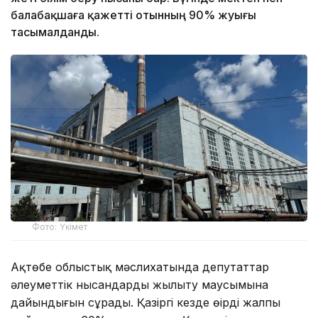
балабақшаға қажетті отынның 90% жуығы
тасымалданды.
Фото: Үкімет
Ақтөбе облыстық мәслихатында депутаттар
әлеуметтік нысандардың жылыту маусымына
дайындығын сұрады. Қазіргі кезде өңірдің жалпы