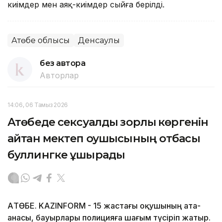
киімдер мен аяқ-киімдер сыйға берілді.
Ақтөбе облысы
Денсаулық
без автора
Авторлар
14:06, 06 Тамыз 2026
Ақтөбеде сексуалдық зорлық көргенін
айтқан мектеп оқушысының отбасы
буллингке ұшырады
АҚТӨБЕ. KAZINFORM - 15 жастағы оқушының ата-
анасы, бауырлары полицияға шағым түсіріп жатыр.