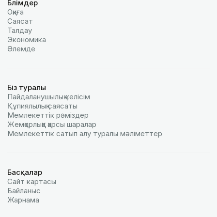
Бөлімдер
Оқиға
Саясат
Талдау
Экономика
Әлемде
Біз туралы
Пайдаланушылық келiciм
Құпиялылық саясаты
Мемлекеттік рәміздер
Жемқорлыққа қарсы шаралар
Мемлекеттік сатып алу туралы мәлiметтер
Басқалар
Сайт картасы
Байланыс
Жарнама