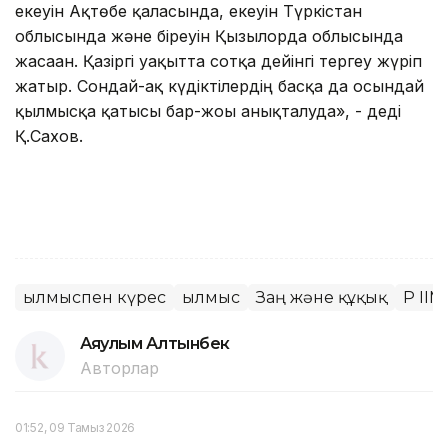
екеуін Ақтөбе қаласында, екеуін Түркістан
облысында және біреуін Қызылорда облысында
жасаған. Қазіргі уақытта сотқа дейінгі тергеу жүріп
жатыр. Сондай-ақ күдіктілердің басқа да осындай
қылмысқа қатысы бар-жоғы анықталуда», - деді
Қ.Сахов.
Қылмыспен күрес
Қылмыс
Заң және құқық
ҚР ІІМ
Аяулым Алтынбек
Авторлар
01:52, 09 Тамыз 2026