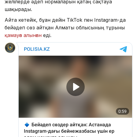
желілерде әдеп нормаларын қатаң сақтауға
шақырады.
Айта кетейік, бұған дейін TikTok пен Instagram-да
бейәдеп сөз айтқан Алматы облысының тұрғыны
қамауға алынған
еді.