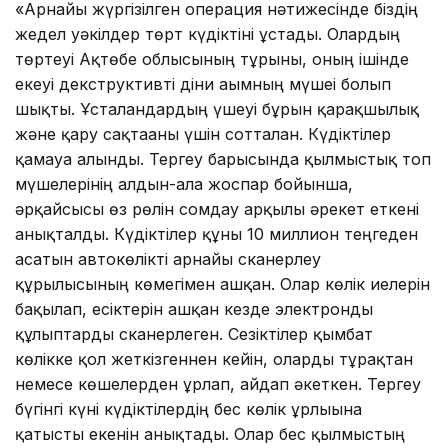
«Арнайы жүргізілген операция нәтижесінде біздің
жедел уәкілдер төрт күдіктіні ұстады. Олардың
төртеуі Ақтөбе облысының тұрғыны, оның ішінде
екеуі декструктивті діни ағымның мүшеі болып
шықты. Ұсталғандардың үшеуі бұрын қарақшылық
және қару сақтағаны үшін сотталған. Күдіктілер
қамауға алынды. Тергеу барысында қылмыстық топ
мүшелерінің алдын-ала жоспар бойынша,
әрқайсысы өз рөлін сомдау арқылы әрекет еткені
анықталды. Күдіктілер құны 10 миллион теңгеден
асатын автокөлікті арнайы сканерлеу
құрылғысының көмегімен ашқан. Олар көлік иелерін
бақылап, есіктерін ашқан кезде электронды
құлыптарды сканерлеген. Сезіктілер қымбат
көлікке қол жеткізгеннен кейін, оларды тұрақтан
немесе көшелерден ұрлап, айдап әкеткен. Тергеу
бүгінгі күні күдіктілердің бес көлік ұрлығына
қатысты екенін анықтады. Олар бес қылмыстың