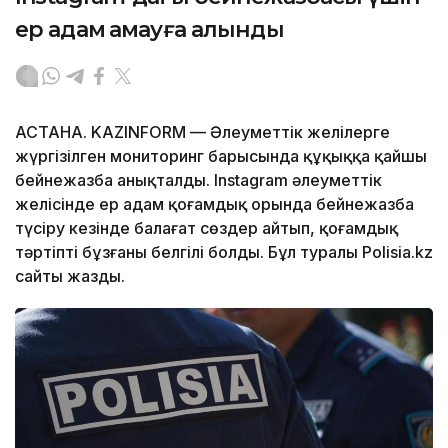
ер адам қамауға алынды
АСТАНА. KAZINFORM — Әлеуметтік желілерге
жүргізілген мониторинг барысында құқыққа қайшы
бейнежазба анықталды. Instagram әлеуметтік
желісінде ер адам қоғамдық орында бейнежазба
түсіру кезінде балағат сөздер айтып, қоғамдық
тәртіпті бұзғаны белгілі болды. Бұл туралы Polisia.kz
сайты жазды.