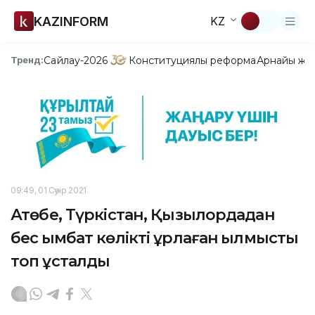
KAZINFORM
KZ
Сайлау-2026
Конституциялық реформа
Арнайы жо
Тренд:
09:49, 01 Сәуір 2021
Ақтөбе, Түркістан, Қызылордадан
бес қымбат көлікті ұрлаған қылмыстық
топ ұсталды