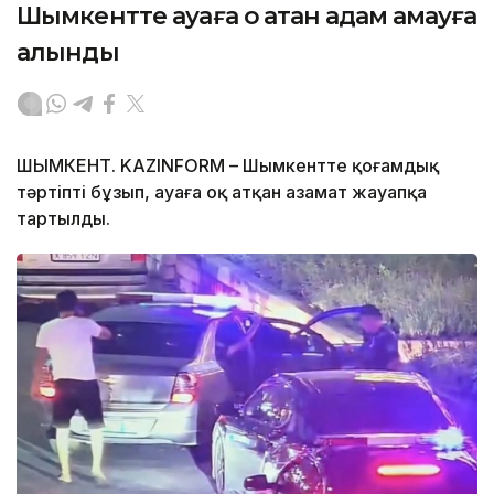
Шымкентте ауаға оқ атқан адам қамауға
алынды
ШЫМКЕНТ. KAZINFORM – Шымкентте қоғамдық
тәртіпті бұзып, ауаға оқ атқан азамат жауапқа
тартылды.