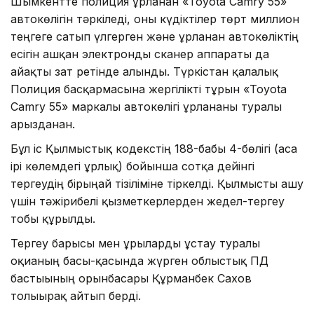
Шымкентте полиция ұрланған «Toyota Camry 55»
автокөлігін тәркіледі, оны күдіктілер төрт миллион
теңгеге сатып үлгерген және ұрланған автокөліктің
есігін ашқан электронды сканер аппараты да
айғақты зат ретінде алынды. Түркістан қалалық
Полиция басқармасына жергілікті тұрғын «Toyota
Camry 55» маркалы автокөлігі ұрланғаны туралы
арызданған.
Бұл іс Қылмыстық кодекстің 188-бабы 4-бөлігі (аса
ірі көлемдегі ұрлық) бойынша сотқа дейінгі
тергеудің бірыңғай тізіліміне тіркелді. Қылмысты ашу
үшін тәжірибелі қызметкерлерден жедел-тергеу
тобы құрылды.
Тергеу барысы мен ұрыларды ұстау туралы
оқиғаның басы-қасында жүрген облыстық ПД
бастығының орынбасары Құрманбек Сахов
толығырақ айтып берді.