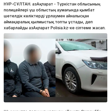
НҰР-СҰЛТАН. ҚазАқпарат - Түркістан облысының
полицейлері үш облыстың аумағында қымбат
шетелдік көліктерді ұрлаумен айналысқан
аймақаралық қылмыстық топты ұстады, деп
хабарлайды ҚазАқпарат Polisia.kz-ке сілтеме жасап.