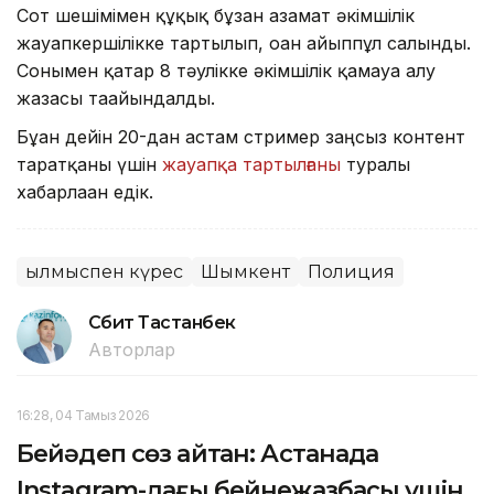
Сот шешімімен құқық бұзған азамат әкімшілік
жауапкершілікке тартылып, оған айыппұл салынды.
Сонымен қатар 8 тәулікке әкімшілік қамауға алу
жазасы тағайындалды.
Бұған дейін 20-дан астам стример заңсыз контент
таратқаны үшін
жауапқа тартылғаны
туралы
хабарлаған едік.
Қылмыспен күрес
Шымкент
Полиция
Сәбит Тастанбек
Авторлар
16:28, 04 Тамыз 2026
Бейәдеп сөз айтқан: Астанада
Instagram-дағы бейнежазбасы үшін