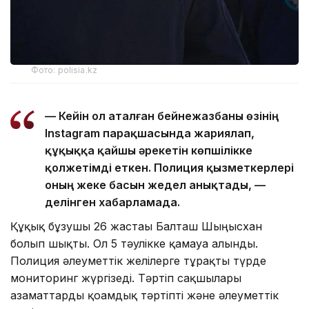
Фото: polisia.kz
— Кейін ол аталған бейнежазбаны өзінің
Instagram парақшасында жариялап,
құқыққа қайшы әрекетін көпшілікке
қолжетімді еткен. Полиция қызметкерлері
оның жеке басын жедел анықтады, —
делінген хабарламада.
Құқық бұзушы 26 жастағы Балташ Шыңғысхан
болып шықты. Ол 5 тәулікке қамауға алынды.
Полиция әлеуметтік желілерге тұрақты түрде
мониторинг жүргізеді. Тәртіп сақшылары
азаматтарды қоғамдық тәртіпті және әлеуметтік