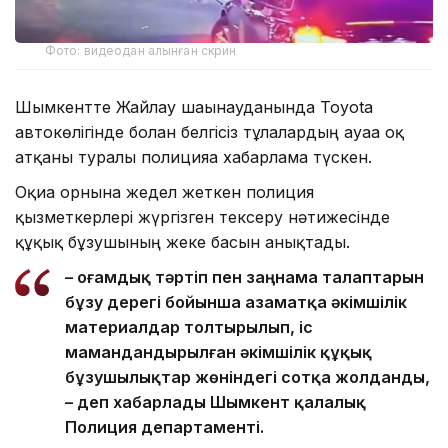
Фото: видеодан алынған скрин
Шымкентте Жайлау шағынауданында Toyota
автокөлігінде болған белгісіз тұлғалардың ауаға оқ
атқаны туралы полицияға хабарлама түскен.
Оқиға орнына жедел жеткен полиция
қызметкерлері жүргізген тексеру нәтижесінде
құқық бұзушының жеке басын анықтады.
– Қоғамдық тәртіп пен заңнама талаптарын
бұзу дерегі бойынша азаматқа әкімшілік
материалдар толтырылып, іс
мамандандырылған әкімшілік құқық
бұзушылықтар жөніндегі сотқа жолданды,
– деп хабарлады Шымкент қалалық
Полиция департаменті.