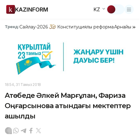
KAZINFORM
KZ
Сайлау-2026
Конституциялық реформа
Арнайы жо
Тренд:
18:54, 31 Тамыз 2018
Ақтөбеде Әлкей Марғұлан, Фариза
Оңғарсынова атындағы мектептер
ашылды