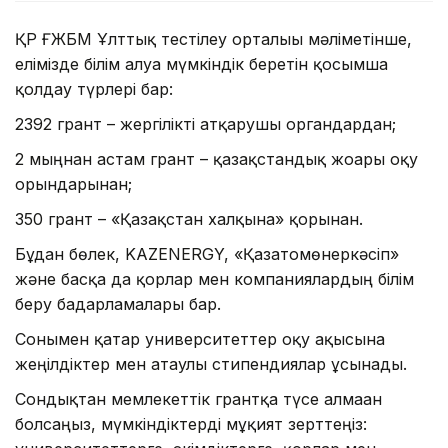
ҚР ҒЖБМ Ұлттық тестілеу орталығы мәліметінше,
елімізде білім алуға мүмкіндік беретін қосымша
қолдау түрлері бар:
2392 грант – жергілікті атқарушы органдардан;
2 мыңнан астам грант – қазақстандық жоғары оқу
орындарынан;
350 грант – «Қазақстан халқына» қорынан.
Бұдан бөлек, KAZENERGY, «Қазатомөнеркәсіп»
және басқа да қорлар мен компаниялардың білім
беру бағдарламалары бар.
Сонымен қатар университеттер оқу ақысына
жеңілдіктер мен атаулы стипендиялар ұсынады.
Сондықтан мемлекеттік грантқа түсе алмаған
болсаңыз, мүмкіндіктерді мұқият зерттеңіз: