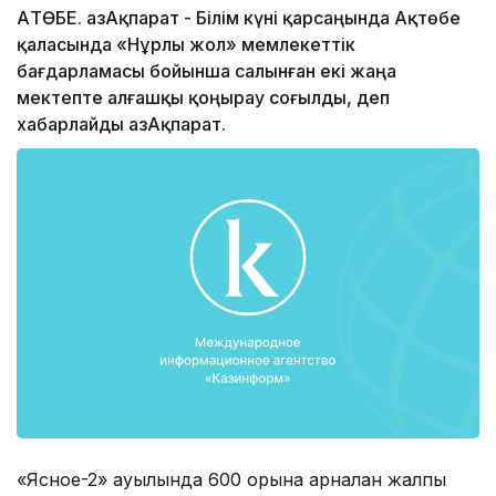
АҚТӨБЕ. ҚазАқпарат - Білім күні қарсаңында Ақтөбе
қаласында «Нұрлы жол» мемлекеттік
бағдарламасы бойынша салынған екі жаңа
мектепте алғашқы қоңырау соғылды, деп
хабарлайды ҚазАқпарат.
«Ясное-2» ауылында 600 орынға арналған жалпы