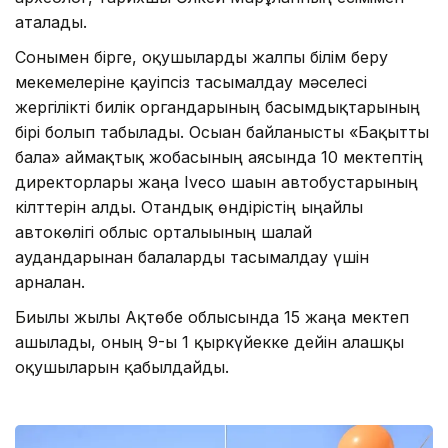
аталады.
Сонымен бірге, оқушыларды жалпы білім беру
мекемелеріне қауіпсіз тасымалдау мәселесі
жергілікті билік органдарының басымдықтарының
бірі болып табылады. Осыған байланысты «Бақытты
бала» аймақтық жобасының аясында 10 мектептің
директорлары жаңа Iveco шағын автобустарының
кілттерін алды. Отандық өндірістің ыңғайлы
автокөлігі облыс орталығының шалғай
аудандарынан балаларды тасымалдау үшін
арналған.
Биылғы жылы Ақтөбе облысында 15 жаңа мектеп
ашылады, оның 9-ы 1 қыркүйекке дейін алғашқы
оқушыларын қабылдайды.