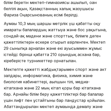
білім беретін мектеп-гимназиясы ашылып, оған
белгілі ақын, Қазақстанның халық жазушысы
Фариза Оңғарсынованың есімі берілді.
Аумағы 10,3 мың шаршы метрлік үш қабатты оқу
ғимараты балалардың жаттығуға және бос уақытына,
сондай-ақ мәдени және спорттық, білімге деген
қажеттіліктерін ескере отырып әзірленген. Мектеп
29 сыныпқа арналған және екі ауысыммен жұмыс
істейді: бірінші қабатта 210 орындық асхана бар,
кіреберісте турникеттер орнатылған.
Мектепте қажетті жабдықтарымен спорт және акт
залдары, информатика, физика, химия және
биология кабинеттері, ағылшын тілі, медиа-
кітапхана және 22 мың кітап қоры бар кітапхана
бар. Арнайы білім беру қажеттіліктері бар балалар
үшін лифт пен ұстайтыны бар пандустар қойылған.
Абаттандырылған мектеп аумағында демалу және