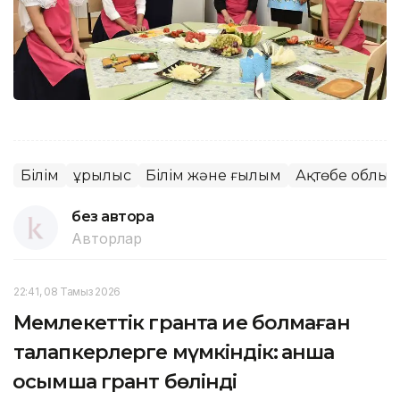
Білім
Құрылыс
Білім және ғылым
Ақтөбе облы
без автора
Авторлар
22:41, 08 Тамыз 2026
Мемлекеттік грантқа ие болмаған
талапкерлерге мүмкіндік: қанша
қосымша грант бөлінді