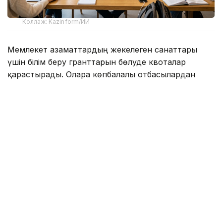
Коллаж: Kazinform/ИИ
Мемлекет азаматтардың жекелеген санаттары
үшін білім беру гранттарын бөлуде квоталар
қарастырады. Оларға көпбалалы отбасылардан
шыққан балалар, жетім және ата-анасының
қамқорлығынсыз қалған балалар, мүгедектігі бар
азаматтар, ауыл жастары және заңнамада
белгіленген басқа да санаттар жатады.
Министрлік мәліметінше, квота бойынша конкурс
өткізіліп, ең жоғары нәтиже көрсеткен
талапкерлерге грант беріледі.
– Әр квота бойынша талапкерлер арасында
жеке конкурс өткізіледі. Сондықтан әр
санаттағы өтпелі балдың әртүрлі болуы –
грант саны мен конкурсқа