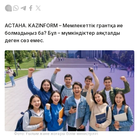
АСТАНА. KAZINFORM – Мемлекеттік грантқа ие
болмадыңыз ба? Бұл – мүмкіндіктер аяқталды
деген сөз емес.
Фото: Ғылым және жоғары білім министрлігі