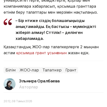
университеттерге, әкімдіктерге, қорлар мен
компанияларға хабарласып, қосымша гранттарға
өтінім беру талаптары мен мерзімін нақтылаңыз.
– Бір нәтиже сіздің болашағыңызды
анықтамайды. Ең бастысы – мүмкіндікті
жіберіп алмау! Сәттілік! – делінген
хабарламада.
Қазақстандық ЖОО-лар талапкерлерге 2 мыңнан
астам
қосымша грант ұсынғанын
жазған едік.
Білім
ЖОО-лар
Талапкер
Грант
Эльмира Оралбаева
Авторлар
20:12, 08 Тамыз 2026