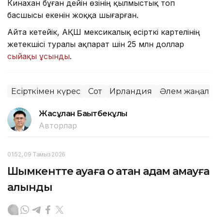
Кинахан бұған дейін өзінің қылмыстық топ
басшысы екенін жоққа шығарған.
Айта кетейік, АҚШ мексикалық есірткі картелінің
жетекшісі туралы ақпарат үшін 25 млн доллар
сыйақы ұсынды
.
Есірткімен күрес
Сот
Ирландия
Әлем жаңалы
Жасұлан Бақытбекұлы
Авторлар
01:52, 09 Тамыз 2026
Шымкентте ауаға оқ атқан адам қамауға
алынды