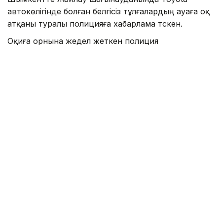
автокөлігінде болған белгісіз тұлғалардың ауаға оқ
атқаны туралы полицияға хабарлама түскен.
Оқиға орнына жедел жеткен полиция
қызметкерлері жүргізген тексеру нәтижесінде
құқық бұзушының жеке басын анықтады.
– Қоғамдық тәртіп пен заңнама талаптарын
бұзу дерегі бойынша азаматқа әкімшілік
материалдар толтырылып, іс
мамандандырылған әкімшілік құқық
бұзушылықтар жөніндегі сотқа жолданды,
– деп хабарлады Шымкент қалалық
Полиция департаменті.
Сот шешімімен құқық бұзған азамат әкімшілік
жауапкершілікке тартылып, оған айыппұл
салынды. Сонымен қатар 8 тәулікке әкімшілік
қамауға алу жазасы тағайындалды.