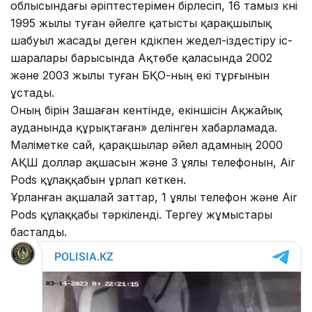
облысындағы әріптестерімен бірлесіп, 16 тамыз күні
1995 жылы туған әйелге қатысты қарақшылық
шабуыл жасады деген күдікпен жедел-іздестіру іс-
шаралары барысында Ақтөбе қаласында 2002
және 2003 жылы туған БҚО-ның екі тұрғынын
ұстады.
Оның бірін Зашаған кентінде, екіншісін Ақжайық
ауданында құрықтаған» делінген хабарламада.
Мәліметке сай, қарақшылар әйел адамның 2000
АҚШ доллар ақшасын және 3 ұялы телефонын, Air
Pods құлаққабын ұрлап кеткен.
Ұрланған ақшалай заттар, 1 ұялы телефон және Air
Pods құлаққабы тәркіленді. Тергеу жұмыстары
басталды.