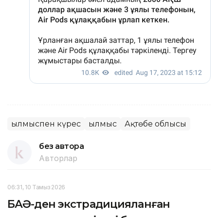
Қылмыспен күрес
Қылмыс
Ақтөбе облысы
без автора
Авторлар
06:31, 10 Тамыз 2026
БАӘ-ден экстрадицияланған