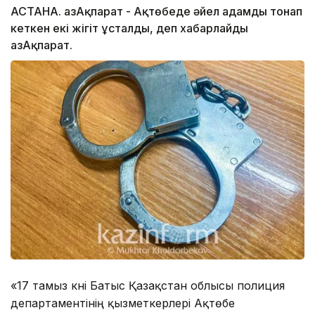
АСТАНА. ҚазАқпарат - Ақтөбеде әйел адамды тонап
кеткен екі жігіт ұсталды, деп хабарлайды
ҚазАқпарат.
«17 тамыз күні Батыс Қазақстан облысы полиция
департаментінің қызметкерлері Ақтөбе