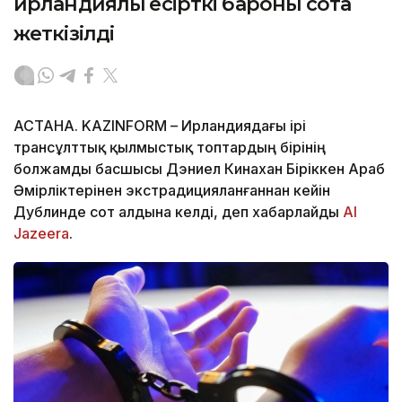
ирландиялық есірткі бароны сотқа
жеткізілді
АСТАНА. KAZINFORM – Ирландиядағы ірі
трансұлттық қылмыстық топтардың бірінің
болжамды басшысы Дэниел Кинахан Біріккен Араб
Әмірліктерінен экстрадицияланғаннан кейін
Дублинде сот алдына келді, деп хабарлайды
Al
Jazeera
.