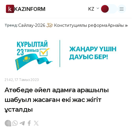
KAZINFORM
KZ
Сайлау-2026
Конституциялық реформа
Арнайы жо
Тренд:
21:42, 17 Тамыз 2023
Ақтөбеде әйел адамға қарақшылық
шабуыл жасаған екі жас жігіт
ұсталды