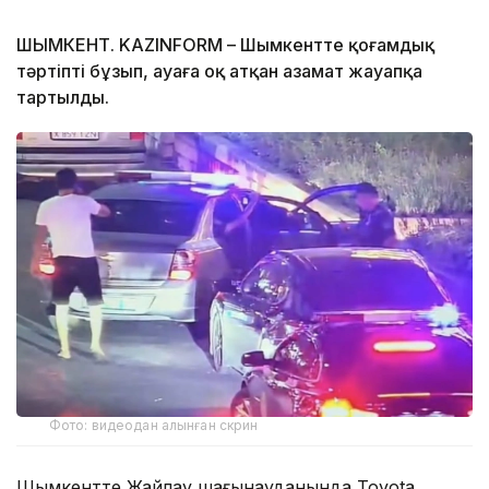
ШЫМКЕНТ. KAZINFORM – Шымкентте қоғамдық
тәртіпті бұзып, ауаға оқ атқан азамат жауапқа
тартылды.
Фото: видеодан алынған скрин
Шымкентте Жайлау шағынауданында Toyota