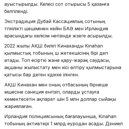
ауыстырылды. Келесі сот отырысы 5 қазанға
белгіленді.
Экстрадиция Дубай Кассациялық сотының
түпкілікті шешімінен кейін БАӘ мен Ирландия
арасындағы келісім негізінде жүзеге асырылды.
2022 жылы АҚШ билігі Кинаханды Kinahan
қылмыстық тобының үш жетекшісінің бірі деп
атады. Топ есірткі және қару-жарақ саудасы,
ақшаны жылыстату мен кісі өлтіру қылмыстарына
қатысы бар деген күдікке ілінген.
АҚШ Кинахан мен оның отбасының бірнеше
мүшесіне санкция енгізіп, оларды ұстауға
көмектесетін ақпарат үшін 5 млн доллар сыйақы
жариялаған.
Ирландия полициясының бағалауынша, Kinahan
тобының активтері 1 млрд еуродан асады. Дэниел