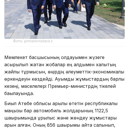
Фото: primeminister.kz
Мемлекет басшысының қолдауымен жүзеге
асырылып жатқан жобалар ең алдымен халықтың
жайлы тұрмысын, өңірдің әлеуметтік-экономикалық
өркендеуін көздейді. Ауқымды жұмыстардың барлық
кезеңі, мәселелері Премьер-министрдің тікелей
бақылауында.
Биыл Ақтөбе облысы арқылы өтетін республикалық
маңызы бар автомобиль жолдарының 1122,5
шақырымында құрылыс және жөндеу жұмыстары
қарқын алған. Оның 856 шақырымы қайта салынып,