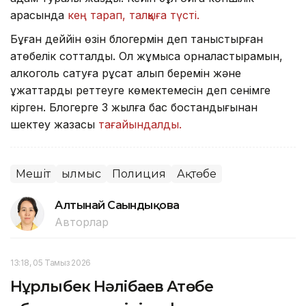
арасында
кең тарап, талқыға түсті.
Бұған деййін өзін блогермін деп таныстырған
ақтөбелік сотталды. Ол жұмысқа орналастырамын,
алкоголь сатуға рұқсат алып беремін және
құжаттарды реттеуге көмектемесін деп сенімге
кірген. Блогерге 3 жылға бас бостандығынан
шектеу жазасы
тағайындалды.
Мешіт
Қылмыс
Полиция
Ақтөбе
Алтынай Сағындықова
Авторлар
13:18, 05 Тамыз 2026
Нұрлыбек Нәлібаев Ақтөбе