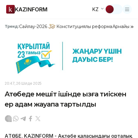
KAZINFORM
KZ
Сайлау-2026
Конституциялық реформа
Арнайы жо
Тренд:
20:47, 26 Шілде 2025
Ақтөбеде мешіт ішінде қызға тиіскен
ер адам жауапқа тартылды
АҚТӨБЕ. KAZINFORM - Ақтөбе қаласындағы орталық