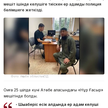
мешіт ішінде келушіге тиіскен ер адамды полиция
бөлімшеге жеткізді.
Фото: Ақтөбе облыстық ПД
Оқиға 25 шілде күні Ақтөбе қаласындағы «Нұр Ғасыр»
мешітінде болды.
- Шығаберіс есік алдында ер адам келуші