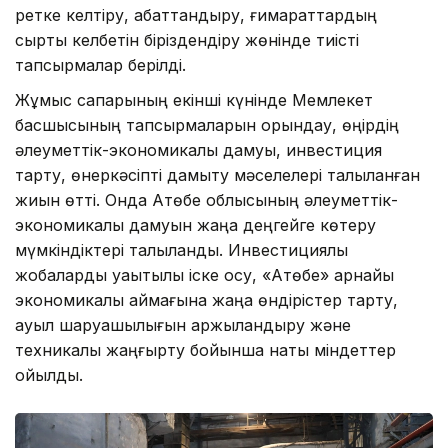
ретке келтіру, абаттандыру, ғимараттардың
сыртқы келбетін біріздендіру жөнінде тиісті
тапсырмалар берілді.
Жұмыс сапарының екінші күнінде Мемлекет
басшысының тапсырмаларын орындау, өңірдің
әлеуметтік-экономикалық дамуы, инвестиция
тарту, өнеркәсіпті дамыту мәселелері талқыланған
жиын өтті. Онда Ақтөбе облысының әлеуметтік-
экономикалық дамуын жаңа деңгейге көтеру
мүмкіндіктері талқыланды. Инвестициялық
жобаларды уақытылы іске қосу, «Ақтөбе» арнайы
экономикалық аймағына жаңа өндірістер тарту,
ауыл шаруашылығын қаржыландыру және
техникалық жаңғырту бойынша нақты міндеттер
қойылды.