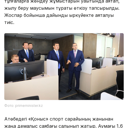
тұлғаларға жөндеу жұмыстарын уақытында аяқтап,
жылу беру маусымын тұрақты өткізу тапсырылды.
Жоспар бойынша дайындық қыркүйекте аяқталуы
тиіс.
Фото: primeminister.kz
Ақтөбедегі «Қоныс» спорт сарайының жанынан
жаңа демалыс саябағы салынып жатыр. Аумағы 1,6