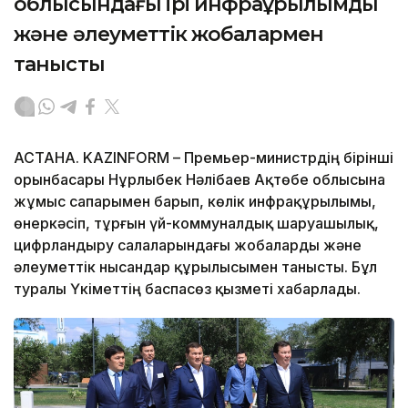
облысындағы ірі инфрақұрылымдық
және әлеуметтік жобалармен
танысты
АСТАНА. KAZINFORM – Премьер-министрдің бірінші
орынбасары Нұрлыбек Нәлібаев Ақтөбе облысына
жұмыс сапарымен барып, көлік инфрақұрылымы,
өнеркәсіп, тұрғын үй-коммуналдық шаруашылық,
цифрландыру салаларындағы жобаларды және
әлеуметтік нысандар құрылысымен танысты. Бұл
туралы Үкіметтің баспасөз қызметі хабарлады.