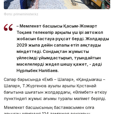
Фото: primeminister.kz
– Мемлекет басшысы Қасым-Жомарт
Тоқаев телекөпір арқылы үш ірі автожол
жобасын бастауға рұқсат берді. Жолдарды
2029 жылға дейін сапалы етіп аяқтауды
міндеттеді. Сондықтан жұмысты
үйлесімді ұйымдастырып, туындайтын
мәселелерді жедел шешу қажет, - деді
Нұрлыбек Нәлібаев.
Сапар барысында «Ембі – Шалқар», «Қандыағаш –
Шалқар», Т.Жүргенов ауылы арқылы Қостанай
бағытына шығатын жолдардағы, «Әлімбет» өткізу
пунктіндегі жұмыс ағымы туралы мәлімет берілді.
Мемлекет басшысының бастамасымен қолға
алынған еліміздегі 124 теміржол вокзалын