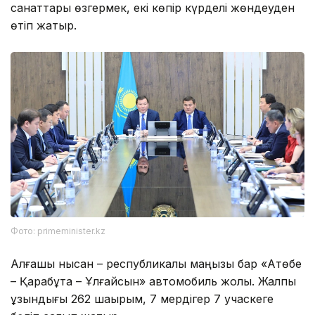
санаттары өзгермек, екі көпір күрделі жөндеуден
өтіп жатыр.
Фото: primeminister.kz
Алғашқы нысан – республикалық маңызы бар «Ақтөбе
– Қарабұтақ – Ұлғайсын» автомобиль жолы. Жалпы
ұзындығы 262 шақырым, 7 мердігер 7 учаскеге