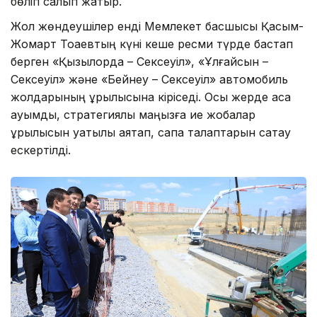
бөліп салып жатыр.
Жол жөндеушілер енді Мемлекет басшысы Қасым-
Жомарт Тоқаевтың күні кеше ресми түрде бастап
берген «Қызылорда – Сексеуіл», «Ұлғайсын –
Сексеуіл» және «Бейнеу – Сексеуіл» автомобиль
жолдарының құрылысына кіріседі. Осы жерде аса
ауқымды, стратегиялық маңызға ие жобалар
құрылысын уақтылы аяқтап, сапа талаптарын сақтау
ескертілді.