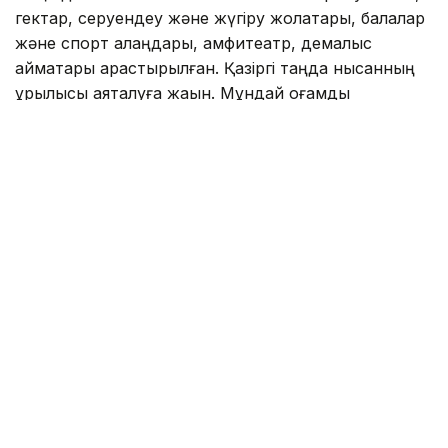
гектар, серуендеу және жүгіру жолақтары, балалар
және спорт алаңдары, амфитеатр, демалыс
аймақтары қарастырылған. Қазіргі таңда нысанның
құрылысы аяқталуға жақын. Мұндай қоғамдық
кеңістіктер «Таза Қазақстан» экологиялық
акциясының мақсаттарына сай келеді.
Фото: primeminister.kz