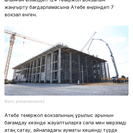
жаңғырту бағдарламасына Ақтөбе өңіріндегі 7
вокзал енген.
Фото: primeminister.kz
Ақтөбе теміржол вокзалының құрылыс қарқынын
бағамдау кезінде жауаптыларға сапа мен мерзімді
қатаң сақтау, айналадағы аумақты кешенді түрде