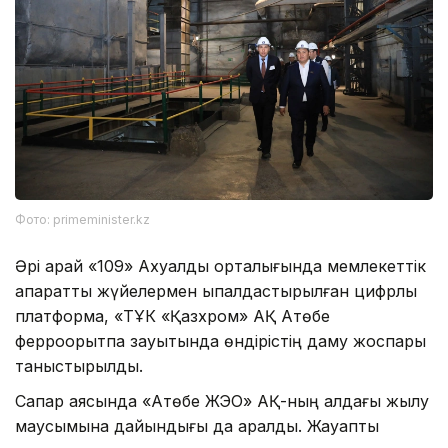
Фото: primeminister.kz
Әрі қарай «109» Ахуалдық орталығында мемлекеттік
ақпараттық жүйелермен ықпалдастырылған цифрлық
платформа, «ТҰК «Қазхром» АҚ Ақтөбе
ферроқорытпа зауытында өндірістің даму жоспары
таныстырылды.
Сапар аясында «Ақтөбе ЖЭО» АҚ-ның алдағы жылу
маусымына дайындығы да қаралды. Жауапты