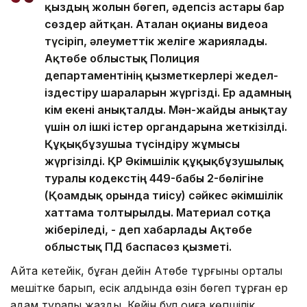
қыздың жолын бөгеп, әдепсіз астары бар
сөздер айтқан. Аталған оқиғаны видеоға
түсіріп, әлеуметтік желіге жариялады.
Ақтөбе облыстық Полиция
департаментінің қызметкерлері жедел-
іздестіру шараларын жүргізді. Ер адамның
кім екені анықталды. Мән-жайды анықтау
үшін ол ішкі істер органдарына жеткізілді.
Құқықбұзушыға түсіндіру жұмысы
жүргізілді. ҚР Әкімшілік құқықбұзушылық
туралы кодекстің 449-бабы 2-бөлігіне
(Қоғамдық орында тиісу) сәйкес әкімшілік
хаттама толтырылды. Материал сотқа
жіберіледі, - деп хабарлады Ақтөбе
облыстық ПД баспасөз қызметі.
Айта кетейік, бұған дейін Ақтөбе тұрғыны орталық
мешітке барып, есік алдында өзін бөгеп тұрған ер
адам туралы жазды. Кейін бұл оқиға көпшілік