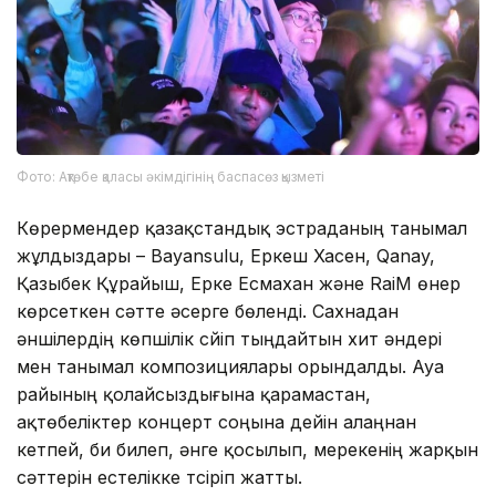
Фото: Ақтөбе қаласы әкімдігінің баспасөз қызметі
Көрермендер қазақстандық эстраданың танымал
жұлдыздары – Bayansulu, Еркеш Хасен, Qanay,
Қазыбек Құрайыш, Ерке Есмахан және RaiM өнер
көрсеткен сәтте әсерге бөленді. Сахнадан
әншілердің көпшілік сүйіп тыңдайтын хит әндері
мен танымал композициялары орындалды. Ауа
райының қолайсыздығына қарамастан,
ақтөбеліктер концерт соңына дейін алаңнан
кетпей, би билеп, әнге қосылып, мерекенің жарқын
сәттерін естелікке түсіріп жатты.