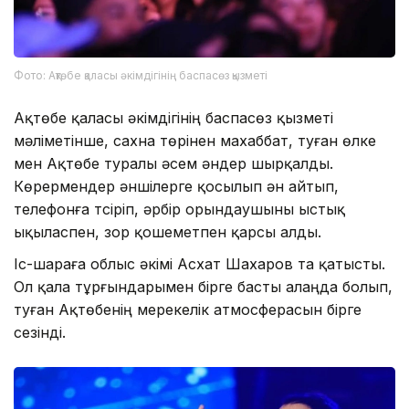
Фото: Ақтөбе қаласы әкімдігінің баспасөз қызметі
Ақтөбе қаласы әкімдігінің баспасөз қызметі
мәліметінше, сахна төрінен махаббат, туған өлке
мен Ақтөбе туралы әсем әндер шырқалды.
Көрермендер әншілерге қосылып ән айтып,
телефонға түсіріп, әрбір орындаушыны ыстық
ықыласпен, зор қошеметпен қарсы алды.
Іс-шараға облыс әкімі Асхат Шахаров та қатысты.
Ол қала тұрғындарымен бірге басты алаңда болып,
туған Ақтөбенің мерекелік атмосферасын бірге
сезінді.