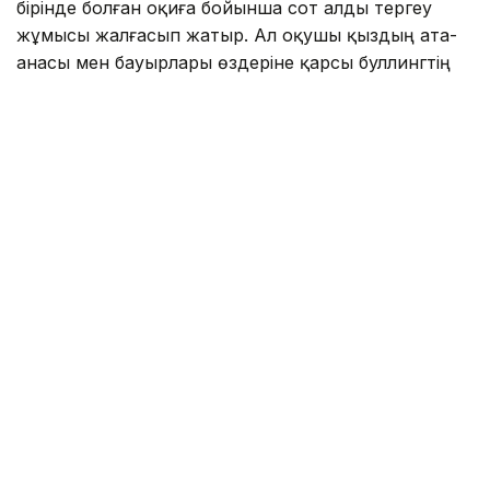
бірінде болған оқиға бойынша сот алды тергеу
жұмысы жалғасып жатыр. Ал оқушы қыздың ата-
анасы мен бауырлары өздеріне қарсы буллингтің
басталып кеткенін айтып, дабыл қақты.
- Менің 15 жастағы сіңліме ересек адамдар
қысым, буллинг жасалып жатыр. Ауылға
блогерді шақырған. Өздері және олардың
туыстары біздің қызды балағаттап, жаман
сөздер айтқан. Оны түнде көріп, барлық
отбасымызбен ұйықтаған жоқпыз. Қыз
үйден қашып кетіп, өзіне қол жұмсағысы
келді. Ол кішкентай, не істерін өзі білмейді.
Буллингке қатысты шағым түсіреміз. Біздің
әулеттің, отбасымыздың абыройын жерге
таптап отырған адамдарды, ешкімді
кешірмейміз. Бәрінен әділетті, заң түрінде
жауап аламыз,- деді жәбірленушінің апасы
Ақмарал Әжғалиева.