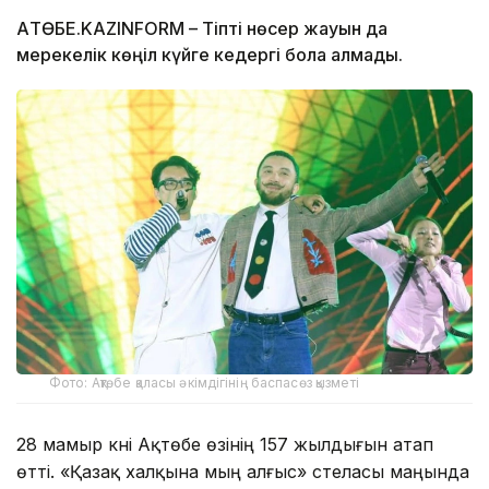
АҚТӨБЕ.KAZINFORM – Тіпті нөсер жауын да
мерекелік көңіл күйге кедергі бола алмады.
Фото: Ақтөбе қаласы әкімдігінің баспасөз қызметі
28 мамыр күні Ақтөбе өзінің 157 жылдығын атап
өтті. «Қазақ халқына мың алғыс» стеласы маңында