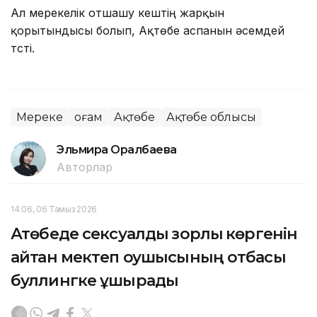
Ал мерекелік отшашу кештің жарқын
қорытындысы болып, Ақтөбе аспанын әсемдей
түсті.
Мереке
Қоғам
Ақтөбе
Ақтөбе облысы
Эльмира Оралбаева
Авторлар
14:06, 06 Тамыз 2026
Ақтөбеде сексуалдық зорлық көргенін
айтқан мектеп оқушысының отбасы
буллингке ұшырады