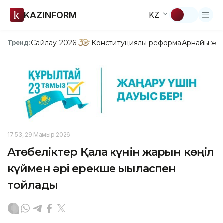
KAZINFORM
KZ
Сайлау-2026
Конституциялық реформа
Арнайы жо
Тренд:
17:53, 29 Мамыр 2026
Ақтөбеліктер Қала күнін жарқын көңіл
күймен әрі ерекше ықыласпен
тойлады