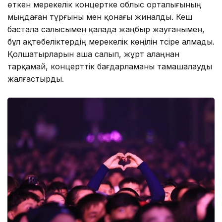
өткен мерекелік концертке облыс орталығының
мыңдаған тұрғыны мен қонағы жиналды. Кеш
бастала салысымен қалада жаңбыр жауғанымен,
бұл ақтөбеліктердің мерекелік көңілін түсіре алмады.
Қолшатырларын аша салып, жұрт алаңнан
тарқамай, концерттік бағдарламаны тамашалауды
жалғастырды.