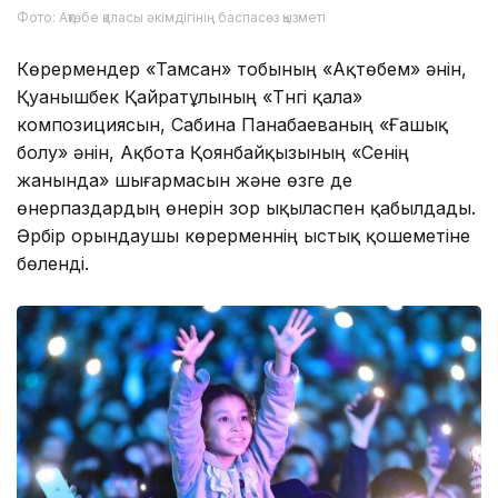
Фото: Ақтөбе қаласы әкімдігінің баспасөз қызметі
Көрермендер «Тамсан» тобының «Ақтөбем» әнін,
Қуанышбек Қайратұлының «Түнгі қала»
композициясын, Сабина Панабаеваның «Ғашық
болу» әнін, Ақбота Қоянбайқызының «Сенің
жанында» шығармасын және өзге де
өнерпаздардың өнерін зор ықыласпен қабылдады.
Әрбір орындаушы көрерменнің ыстық қошеметіне
бөленді.