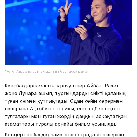
Фото: Ақтөбе қаласы әкімдігінің баспасөз қызметі
Кеш бағдарламасын жүргізушілер Айбат, Рахат
және Лунара ашып, тұрғындарды сүйікті қаланың
туған күнімен құттықтады. Одан кейін көрермен
назарына Ақтөбенің тарихы, елге еңбегі сіңген
тұлғалары мен туған жердің даңқын асқақтатқан
азаматтары туралы арнайы фильм ұсынылды.
Концерттік бағдарлама жас эстрада әншілерінің