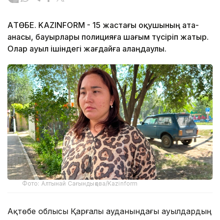
АҚТӨБЕ. KAZINFORM - 15 жастағы оқушының ата-
анасы, бауырлары полицияға шағым түсіріп жатыр.
Олар ауыл ішіндегі жағдайға алаңдаулы.
Фото: Алтынай Сағындықова/Kazinform
Ақтөбе облысы Қарғалы ауданындағы ауылдардың