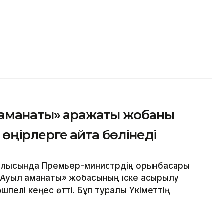
 аманаты» қаражаты жобаны
 өңірлерге қайта бөлінеді
облысында Премьер-министрдің орынбасары
«Ауыл аманаты» жобасының іске асырылу
пелі кеңес өтті. Бұл туралы Үкіметтің