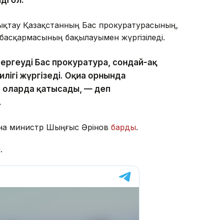
ді ол.
қтау Қазақстанның Бас прокуратурасының,
е басқармасының бақылауымен жүргізіледі.
тергеуді Бас прокуратура, сондай-ақ
илігі жүргізеді. Оқиға орнында
, оларда қатысады, — деп
.
ына министр Шыңғыс Әрінов
барды
.
і
.