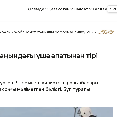
Әлемде
Қазақстан
Саясат
Талдау
SP
Арнайы жоба
Конституциялық реформа
Сайлау-2026
маңындағы ұшақ апатынан тірі
жүрген ҚР Премьер-министрінің орынбасары
 соңғы мәліметпен бөлісті. Бұл туралы