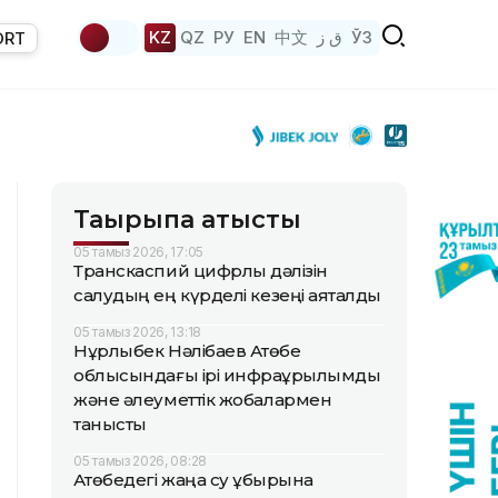
KZ
QZ
РУ
EN
中文
ق ز
ЎЗ
ORT
Тақырыпқа қатысты
05 тамыз 2026, 17:05
Транскаспий цифрлық дәлізін
салудың ең күрделі кезеңі аяқталды
05 тамыз 2026, 13:18
Нұрлыбек Нәлібаев Ақтөбе
облысындағы ірі инфрақұрылымдық
және әлеуметтік жобалармен
танысты
05 тамыз 2026, 08:28
Ақтөбедегі жаңа су құбырына