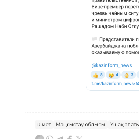
Үкімет
Маңғыстау облысы
Ұшақ апат