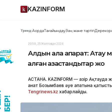
KAZINFORM
Ақорда
Тағайындау
Заң және тәртіп
Дерекқор
Тренд:
20:59, 25 Желтоқсан 2024
Алдын ала ақпарат: Ақтау 
қалған қазақстандықтар жоқ
АСТАНА. KAZINFORM — Қазір Ақтауда 
Қанат Бозымбаев әуе апатына қатысты
Tengrinews.kz
хабарлайды.