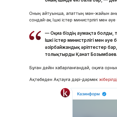
оның ішінде екі бала бар, — дей
Оның айтуынша, апаттың мән-жайын аны
сондай-ақ Ішкі істер министрлігі мен әу
— Оқиға біздің аумақта болды, 
Ішкі істер министрлігі мен әуе б
әзірбайжандық әріптестер бар
толықтырды Қанат Бозымбаев
Бұған дейін хабарланғандай, оқиға орн
Ақтөбеден Ақтауға дәрі-дәрмек
жіберілд