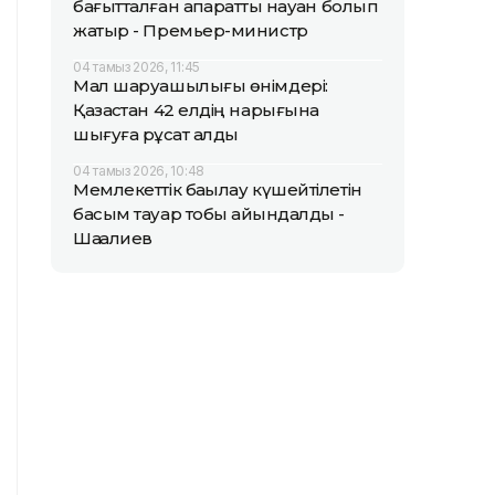
бағытталған ақпараттық науқан болып
жатыр - Премьер-министр
04 тамыз 2026, 11:45
Мал шаруашылығы өнімдері:
Қазақстан 42 елдің нарығына
шығуға рұқсат алды
04 тамыз 2026, 10:48
Мемлекеттік бақылау күшейтілетін
басым тауар тобы айқындалды -
Шаққалиев