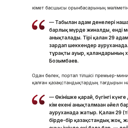
Үкімет басшысы орынбасарының мәліметі
— Табылған адам денелері нашар
барлық мүрде жиналды, енді 
анықталады. Тірі қалған 29 адам
зардап шеккендер ауруханада.
тұрақты ауыр, қалғандарының х
Бозымбаев.
Одан бөлек, портал тілшісі премьер-ми
қалған қазақстандықтардың тағдырын 
— Өкінішке қарай, бүгінгі күнге
кім екені анықталмаған әйел ба
ауруханада жатыр. Қалған 29 (т
бірде-бір қазақстандық жоқ, 