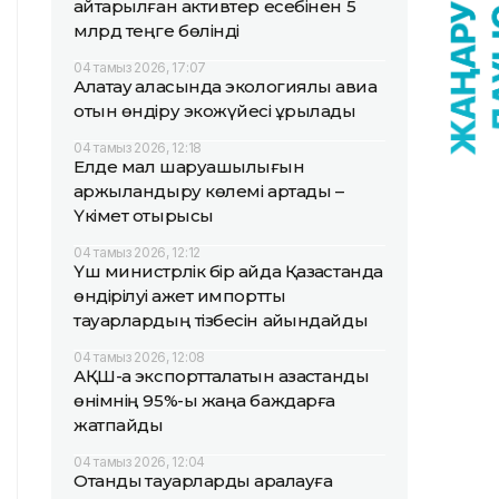
қайтарылған активтер есебінен 5
млрд теңге бөлінді
04 тамыз 2026, 17:07
Алатау қаласында экологиялық авиа
отын өндіру экожүйесі құрылады
04 тамыз 2026, 12:18
Елде мал шаруашылығын
қаржыландыру көлемі артады –
Үкімет отырысы
04 тамыз 2026, 12:12
Үш министрлік бір айда Қазақстанда
өндірілуі қажет импорттық
тауарлардың тізбесін айқындайды
04 тамыз 2026, 12:08
АҚШ-қа экспортталатын қазақстандық
өнімнің 95%-ы жаңа баждарға
жатпайды
04 тамыз 2026, 12:04
Отандық тауарларды қаралауға