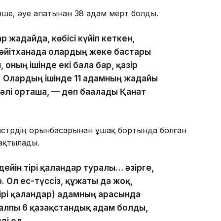
нше, әуе апатынан 38 адам мерт болды.
 жағдайда, көбісі күйіп кеткен,
мәйітханада олардың жеке бастары
, оның ішінде екі бала бар, қазір
 Олардың ішінде 11 адамның жағдайы
әлі орташа, — деп бағалады Қанат
нистрдің орынбасарынан ұшақ бортында болған
нақтылады.
 дейін тірі қалғандар туралы… әзірге,
р. Ол ес-түссіз, құжаты да жоқ,
ірі қалғандар) адамның арасында
жалпы 6 қазақстандық адам болды,