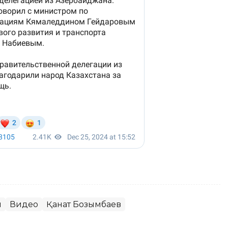
ы
Видео
Қанат Бозымбаев