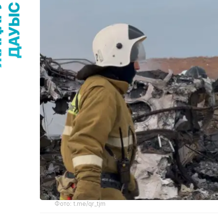
Фото: t.me/qr_tjm