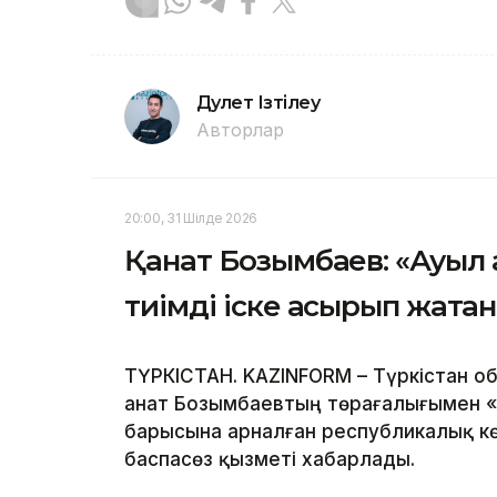
Дәулет Ізтілеу
Авторлар
20:00, 31 Шілде 2026
Қанат Бозымбаев: «Ауыл
тиімді іске асырып жатқан
ТҮРКІСТАН. KAZINFORM – Түркістан 
Қанат Бозымбаевтың төрағалығымен 
барысына арналған республикалық көш
баспасөз қызметі хабарлады.