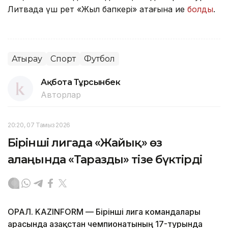
Литвада үш рет «Жыл бапкері» атағына ие
болды
.
Атырау
Спорт
Футбол
Ақбота Тұрсынбек
Авторлар
20:20, 07 Тамыз 2026
Бірінші лигада «Жайық» өз
алаңында «Таразды» тізе бүктірді
ОРАЛ. KAZINFORM — Бірінші лига командалары
арасында Қазақстан чемпионатының 17-турында