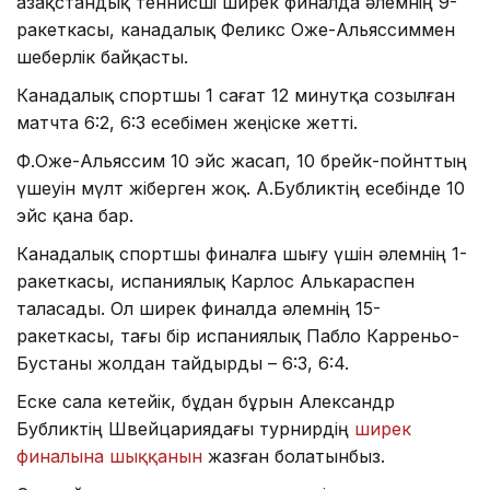
Қазақстандық теннисші ширек финалда әлемнің 9-
ракеткасы, канадалық Феликс Оже-Альяссиммен
шеберлік байқасты.
Канадалық спортшы 1 сағат 12 минутқа созылған
матчта 6:2, 6:3 есебімен жеңіске жетті.
Ф.Оже-Альяссим 10 эйс жасап, 10 брейк-пойнттың
үшеуін мүлт жіберген жоқ. А.Бубликтің есебінде 10
эйс қана бар.
Канадалық спортшы финалға шығу үшін әлемнің 1-
ракеткасы, испаниялық Карлос Алькараспен
таласады. Ол ширек финалда әлемнің 15-
ракеткасы, тағы бір испаниялық Пабло Карреньо-
Бустаны жолдан тайдырды – 6:3, 6:4.
Еске сала кетейік, бұдан бұрын Александр
Бубликтің Швейцариядағы турнирдің
ширек
финалына шыққанын
жазған болатынбыз.