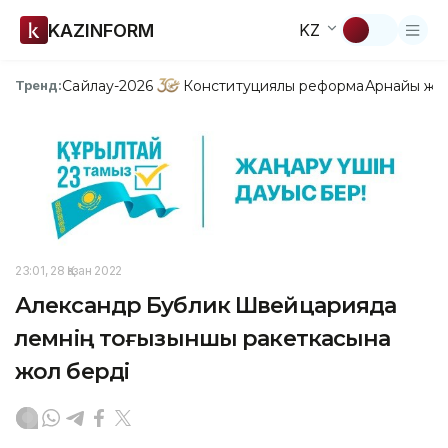
KAZINFORM
KZ
Сайлау-2026
Конституциялық реформа
Арнайы жо
Тренд:
23:01, 28 Қазан 2022
Александр Бублик Швейцарияда
әлемнің тоғызыншы ракеткасына
жол берді