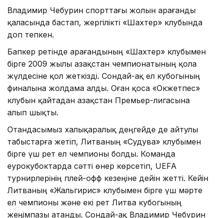
Владимир Чебурин спорттағы жолын Қарағанды
қаласында бастап, жергілікті «Шахтер» клубында
доп тепкен.
Бапкер ретінде Қарағандының «Шахтер» клубымен
бірге 2009 жылы Қазақстан чемпионатының қола
жүлдесіне қол жеткізді. Сондай-ақ ел кубогының
финалына жолдама алды. Оған қоса «Окжетпес»
клубын қайтадан Қазақстан Премьер-лигасына
алып шықты.
Отандасымыз халықаралық деңгейде де айтулы
табыстарға жетіп, Литваның «Судува» клубымен
бірге үш рет ел чемпионы болды. Команда
еурокубоктарда сәтті өнер көрсетіп, UEFA
турнирлерінің плей-офф кезеңіне дейін жетті. Кейін
Литваның «Жальгирис» клубымен бірге үш мәрте
ел чемпионы және екі рет Литва кубогының
жеңімпазы атанды. Сондай-ақ Владимир Чебурин