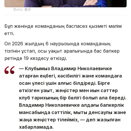
Фото: ҚФФ
Бұл жөнінде команданың баспасөз қызметі мәлім
етті.
Ол 2026 жылдың 6 наурызында команданың
тізгінін ұстап, осы уақыт аралығында бас бапкер
ретінде 19 кездесу өткізді.
— Клубымыз Владимир Николаевичке
атқарған еңбегі, кәсібилігі және командаға
қосқан үлесі үшін алғыс білдіреді. Бірге
өткізген уақыт, жеңістер мен қиын сәттер
клуб тарихының бір бөлігі болып қала береді.
Владимир Николаевичке алдағы бапкерлік
мансабында сәттілік, мықты денсаулық және
жаңа жеңістер тілейміз, — деп жазылған
хабарламада.