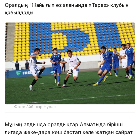
Оралдың "Жайығы» өз алаңында «Тараз» клубын
қабылдады.
Фото: Айбатыр Нұраш
Мұның алдында оралдықтар Алматыда бірінші
лигада жеке-дара көш бастап келе жатқан «Қайрат
жастарымен» 2:2 есебімен тең ойнаған еді.