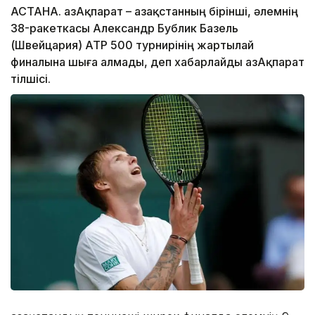
АСТАНА. ҚазАқпарат – Қазақстанның бірінші, әлемнің
38-ракеткасы Александр Бублик Базель
(Швейцария) ATP 500 турнирінің жартылай
финалына шыға алмады, деп хабарлайды ҚазАқпарат
тілшісі.