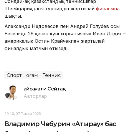
Сондай-ақ қазақстандық теннисшілер
Швейцариядағы турнирдің жартылай
финалына
шықты.
Александр Недовесов пен Андрей Голубев осы
Базельде 29 қазан күні хорватиялық Иван Додиг –
америкалық Остин Крайчекпен жартылай
финалдық матчын өткізеді.
Спорт
Қоғам
Теннис
Ғайсағали Сейтақ
Авторлар
20:40, 07 Тамыз 2026
Владимир Чебурин «Атырау» бас