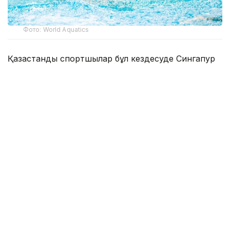
Фото: World Aquatics
Қазақстандық спортшылар бұл кездесуде Сингапур
құрамасымен күш сынасты. Тартысты өткен матчта
жерлестеріміз жеңіске жетті.
Негізгі уақыт тең аяқталды. Пенальти сериясында
қазақстандық ойыншылар дәлдік танытып,
қарсыластарынан басым түсті. Қорытынды есеп -
16:15. ҚР ҰОК мәліметінше, Ернар Тілекқабыл
кездесудің үздік ойыншысы атанды.
Айта кетейік, әлем чемпионатындағы алғашқы
ойында Қазақстан құрамасы Мысырға 9:14 есебімен
есе жіберген болатын. Бүгін, 5 тамызда, ұлттық
құрама Уругваймен кездеседі.
Қазақстан күрестен Түркиядағы халықаралық