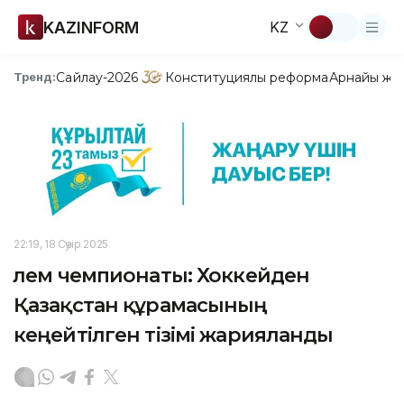
KAZINFORM
KZ
Сайлау-2026
Конституциялық реформа
Арнайы жо
Тренд:
22:19, 18 Сәуір 2025
Әлем чемпионаты: Хоккейден
Қазақстан құрамасының
кеңейтілген тізімі жарияланды