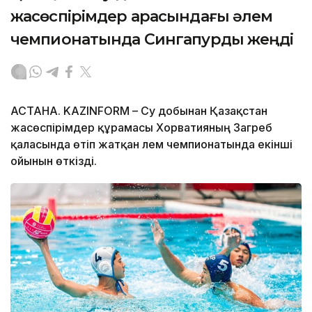
жасөспірімдер арасындағы әлем
чемпионатында Сингапурды жеңді
АСТАНА. KAZINFORM – Су добынан Қазақстан
жасөспірімдер құрамасы Хорватияның Загреб
қаласында өтіп жатқан әлем чемпионатында екінші
ойынын өткізді.