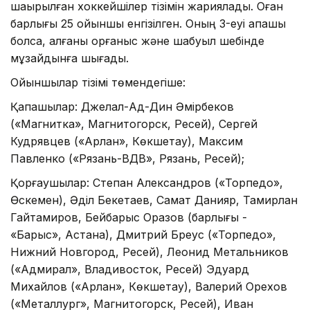
шақырылған хоккейшілер тізімін жариялады. Оған
барлығы 25 ойыншы енгізілген. Оның 3-еуі қақпашы
болса, қалғаны қорғаныс және шабуыл шебінде
мұзайдынға шығады.
Ойыншылар тізімі төмендегіше:
Қақпашылар: Джелал-Ад-Дин Әмірбеков
(«Магнитка», Магнитогорск, Ресей), Сергей
Кудрявцев («Арлан», Көкшетау), Максим
Павленко («Рязань-ВДВ», Рязань, Ресей);
Қорғаушылар: Степан Александров («Торпедо»,
Өскемен), Әділ Бекетаев, Самат Данияр, Тамирлан
Гайтамиров, Бейбарыс Оразов (барлығы -
«Барыс», Астана), Дмитрий Бреус («Торпедо»,
Нижний Новгород, Ресей), Леонид Метальников
(«Адмирал», Владивосток, Ресей) Эдуард
Михайлов («Арлан», Көкшетау), Валерий Орехов
(«Металлург», Магнитогорск, Ресей), Иван