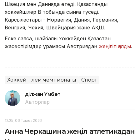
Швеция мен Данияда өтеді. Қазақстандық
хоккейшілер В тобында сынға түседі.
Қарсыластары - Норвегия, Дания, Германия,
Венгрия, Чехия, Швейцария және АҚШ.
Еске салсақ, шайбалы хоккейден Қазақстан
жасөспірімдер құрамасы Австриядан
жеңіліп қалды
.
Хоккей
Әлем чемпионаты
Спорт
Әділжан Үмбет
Авторлар
12:25, 06 Тамыз 2026
Анна Черкашина жеңіл атлетикадан