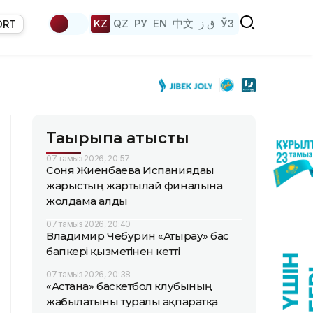
KZ
QZ
РУ
EN
中文
ق ز
ЎЗ
ORT
Тақырыпқа қатысты
07 тамыз 2026, 20:57
Соня Жиенбаева Испаниядағы
жарыстың жартылай финалына
жолдама алды
07 тамыз 2026, 20:40
Владимир Чебурин «Атырау» бас
бапкері қызметінен кетті
07 тамыз 2026, 20:38
«Астана» баскетбол клубының
жабылатыны туралы ақпаратқа