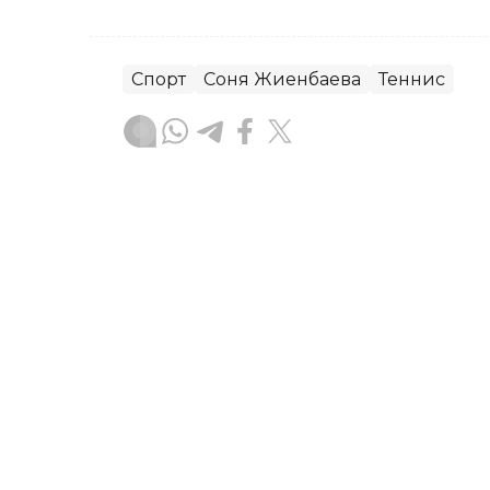
Спорт
Соня Жиенбаева
Теннис
Ғайсағали Сейтақ
Авторлар
20:40, 07 Тамыз 2026
Владимир Чебурин «Атыр
кетті