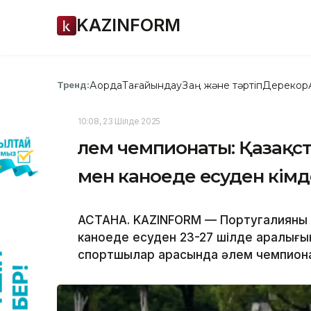
KAZINFORM
Ақорда
Тағайындау
Заң және тәртіп
Дерекқор
Тренд:
10:08, 23 Шілде 2025
Әлем чемпионаты: Қазақс
мен каноеде есуден кім
АСТАНА. KAZINFORM — Португалияның
каноеде есуден 23-27 шілде аралығы
спортшылар арасында әлем чемпиона