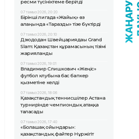
ресми түсініктеме берілді
07 тамыз 2026, 20:20
Бірінші лигада «Жайық» өз
алаңында «Таразды» тізе бүктірді
07 тамыз 2026, 20:10
Дзюдодан Швейцариядағы Grand
Slam: Қазақстан құрамасының тізімі
жарияланды
07 тамыз 2026, 19:01
Владимир Слишкович «Жеңіс»
футбол клубына бас бапкер
қызметіне келді
07 тамыз 2026, 18:06
Қазақстандық теннисшілер Астана
турнирінде чемпиондық атаққа
таласады
07 тамыз 2026, 17:40
«Болашақ ойындары»:
қазақстандық файтер Нұржігіт