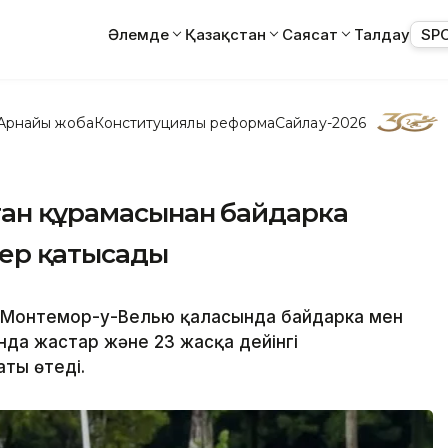
Әлемде
Қазақстан
Саясат
Талдау
SP
Арнайы жоба
Конституциялық реформа
Сайлау-2026
тан құрамасынан байдарка
дер қатысады
 Монтемор-у-Велью қаласында байдарка мен
нда жастар және 23 жасқа дейінгі
ты өтеді.