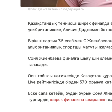
Фото: Қазақстан теннис федерациясы
Қазақстандық теннисші ширек финалда ә
ұлыбританиялық Алисия Даднимен бетпе-
Бірінші партия 7:5 есебімен С.Жиенбаева
ұлыбританиялық спортшы матчты жалғас
Соня Жиенбаева финалға шығу үшін әлем
таласады.
Осы табысы нәтижесінде Қазақстан құра
Live рейтингісінде бірден 570-орынға көте
Еске сала кетейік, бұдан бұрын Соня Ж
турнирдің
ширек финалына шыққанын
жа