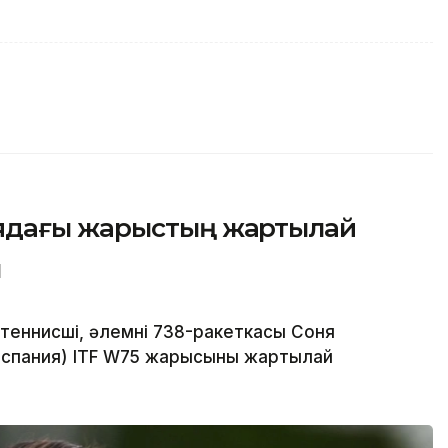
ядағы жарыстың жартылай
ы
еннисші, әлемнің 738-ракеткасы Соня
спания) ITF W75 жарысының жартылай