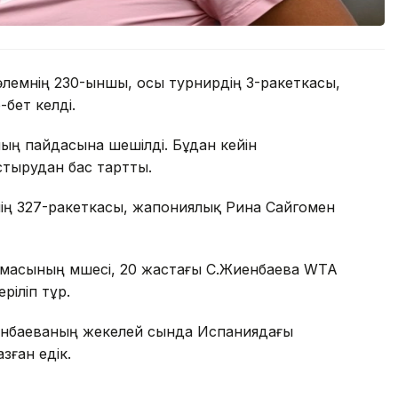
лемнің 230-ыншы, осы турнирдің 3-ракеткасы,
бет келді.
ның пайдасына шешілді. Бұдан кейін
тырудан бас тартты.
нің 327-ракеткасы, жапониялық Рина Сайгомен
масының мүшесі, 20 жастағы С.Жиенбаева WTA
ріліп тұр.
иенбаеваның жекелей сында Испаниядағы
зған едік.