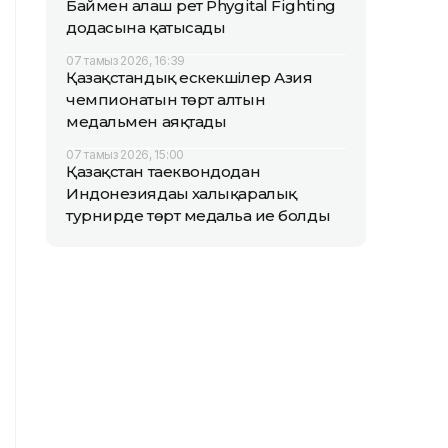
Баймен алғаш рет Phygital Fighting
додасына қатысады
07 тамыз 2026, 16:39
Қазақстандық ескекшілер Азия
чемпионатын төрт алтын
медальмен аяқтады
07 тамыз 2026, 15:00
Қазақстан таеквондодан
Индонезиядағы халықаралық
турнирде төрт медальға ие болды