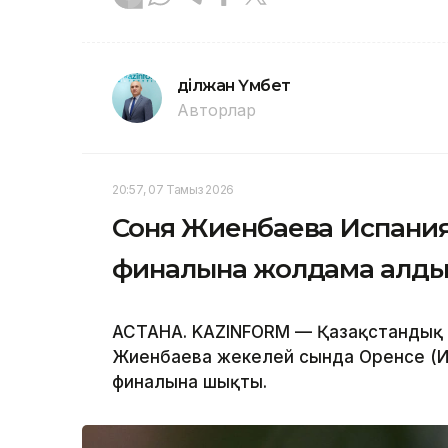
Әділжан Үмбет
Авторлар
20:57, 07 Тамыз 2026
Соня Жиенбаева Испани
финалына жолдама алд
АСТАНА. KAZINFORM — Қазақстандық т
Жиенбаева жекелей сында Оренсе (И
финалына шықты.