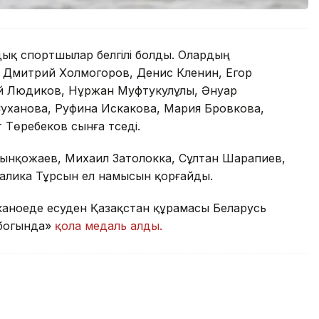
ндық спортшылар белгілі болды. Олардың
а Дмитрий Холмогоров, Денис Кленин, Егор
й Людиков, Нұржан Муфтукулұлы, Әнуар
Суханова, Руфина Искакова, Мария Бровкова,
Төребеков сынға түседі.
нқожаев, Михаил Затолокка, Сұлтан Шарапиев,
алика Тұрсын ел намысын қорғайды.
 каноеде есуден Қазақстан құрамасы Беларусь
убогында»
қола медаль алды.