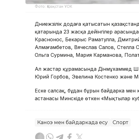
Фото: Қазақстан ҰОК
Дүниежүзілік додаға қатысатын қазақста
қатарында 23 жасқа дейінгілер арасынд
Краснонос, Бекарыс Раматулла, Дмитри
Алмағамбетов, Вячеслав Салов, Стелла 
Ольга Сурмина, Мария Карманова, Полат 
Ал жастар құрамасында Дінмұхаммед Шы
Юрий Горбов, Эвелина Костенко және М
Еске салсақ, бұдан бұрын байдарка мен
астанасы Минскіде өткен «Мықтылар к
Каноэ мен байдаркада есу
Спорт