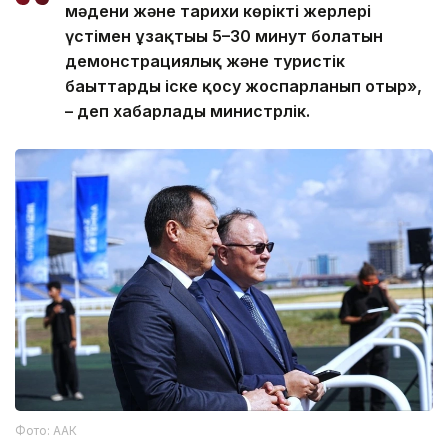
мәдени және тарихи көрікті жерлері
үстімен ұзақтығы 5–30 минут болатын
демонстрациялық және туристік
бағыттарды іске қосу жоспарланып отыр»,
– деп хабарлады министрлік.
Фото: ААК