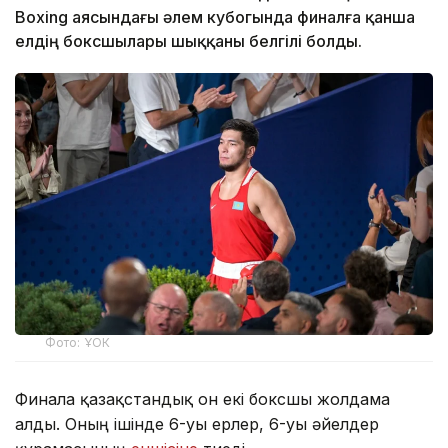
Boxing аясындағы әлем кубогында финалға қанша
елдің боксшылары шыққаны белгілі болды.
Фото: ҰОК
Финалға қазақстандық он екі боксшы жолдама
алды. Оның ішінде 6-уы ерлер, 6-уы әйелдер