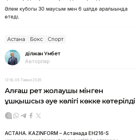
Әлем кубогы 30 маусым мен 6 шілде аралығында
өтеді.
Астана
Бокс
Спорт
Әділжан Үмбет
Авторлар
12:18, 06 Тамыз 2026
Алғаш рет жолаушы мінген
ұшқышсыз әуе көлігі көкке көтерілді
АСТАНА. KAZINFORM – Астанада EH216-S