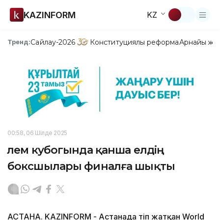
KAZINFORM
KZ
Сайлау-2026
Конституциялық реформа
Арнайы жо
Тренд:
00:58, 06 Шілде 2025
Әлем кубогында қанша елдің
боксшылары финалға шықты
АСТАНА. KAZINFORM - Астанада өтіп жатқан World