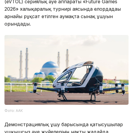
(eVTOL) сериялық әуе аппараты «Future Games
2026» халықаралық турнирі аясында елордадағы
арнайы рұқсат етілген аумақта сынақ ұшуын
орындады.
Фото: ААК
Демонстрациялық ұшу барысында қатысушылар
ұшқышсыз әуе жүйелерінің нақты жағдайда