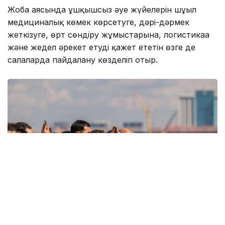
Жоба аясында ұшқышсыз әуе жүйелерін шұғыл
медициналық көмек көрсетуге, дәрі-дәрмек
жеткізуге, өрт сөндіру жұмыстарына, логистикаға
және жедел әрекет етуді қажет ететін өзге де
салаларда пайдалану көзделіп отыр.
Фото: ААК