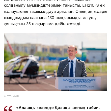
қолданылу мүмкіндіктерімен танысты. EH216-S екі
жолаушыны тасымалдауға арналған. Оның ең жоғары
жылдамдығы сағатына 130 шақырымды, ал ұшу
қашықтығы 35 шақырымға дейін жетеді.
Фото: ААК
«Алғашқы кезеңде Қазақстанның табиғи,