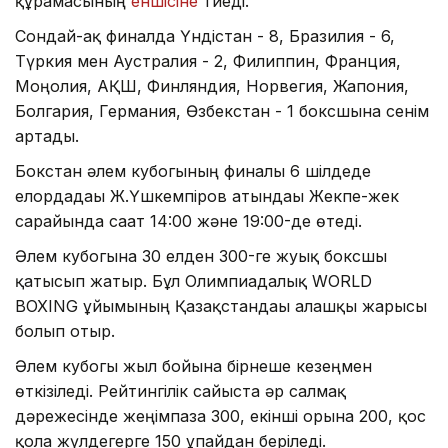
құрамасының
еншісіне
тиеді.
Сондай-ақ финалда Үндістан - 8, Бразилия - 6,
Түркия мен Аустралия - 2, Филиппин, Франция,
Моңғолия, АҚШ, Финляндия, Норвегия, Жапония,
Болгария, Германия, Өзбекстан - 1 боксшына сенім
артады.
Бокстан әлем кубогының финалы 6 шілдеде
елордадағы Ж.Үшкемпіров атындағы Жекпе-жек
сарайында сағат 14:00 және 19:00-де өтеді.
Әлем кубогына 30 елден 300-ге жуық боксшы
қатысып жатыр. Бұл Олимпиадалық WORLD
BOXING ұйымының Қазақстандағы алғашқы жарысы
болып отыр.
Әлем кубогы жыл бойына бірнеше кезеңмен
өткізіледі. Рейтингілік сайыста әр салмақ
дәрежесінде жеңімпазға 300, екінші орынға 200, қос
қола жүлдегерге 150 ұпайдан беріледі.