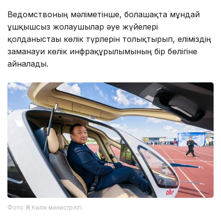
Ведомствоның мәліметінше, болашақта мұндай
ұшқышсыз жолаушылар әуе жүйелері
қолданыстағы көлік түрлерін толықтырып, еліміздің
заманауи көлік инфрақұрылымының бір бөлігіне
айналады.
Фото: ҚР Көлік министрлігі