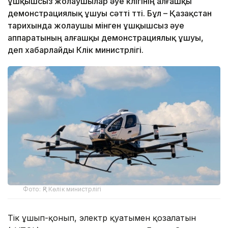
ұшқышсыз жолаушылар әуе көлігінің алғашқы
демонстрациялық ұшуы сәтті өтті. Бұл – Қазақстан
тарихында жолаушы мінген ұшқышсыз әуе
аппаратының алғашқы демонстрациялық ұшуы,
деп хабарлайды Көлік министрлігі.
Фото: ҚР Көлік министрлігі
Тік ұшып-қонып, электр қуатымен қозғалатын