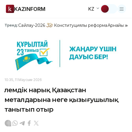
KAZINFORM
KZ
Сайлау-2026
Конституциялық реформа
Арнайы жо
Тренд:
10:35, 11 Маусым 2026
Әлемдік нарық Қазақстан
металдарына неге қызығушылық
танытып отыр