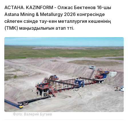
АСТАНА. KAZINFORM - Олжас Бектенов 16-шы
Astana Mining & Metallurgy 2026 конгресінде
сөйлеген сөзінде тау-кен металлургия кешенінің
(ТМК) маңыздылығын атап өтті.
Фото: Валерий Бугаев