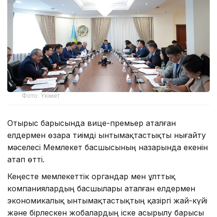
Фото: Үкімет
Отырыс барысында вице-премьер аталған
елдермен өзара тиімді ынтымақтастықты нығайту
мәселесі Мемлекет басшысының назарында екенін
атап өтті.
Кеңесте мемлекеттік органдар мен ұлттық
компаниялардың басшылары аталған елдермен
экономикалық ынтымақтастықтың қазіргі жай-күйі
және бірлескен жобалардың іске асырылу барысы