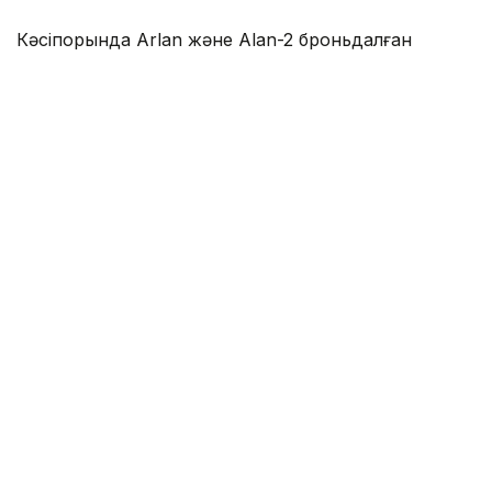
Кәсіпорында Arlan және Alan-2 броньдалған
дөңгелекті машиналары, Barys жауынгерлік
броньды көлігінің 4×4, 6×6 және 8×8 өлшеміндегі
модельдері, сондай-ақ, жүзетін әрі дөңгелекті
Terrex-Barys-A 8×8 платформасы шығарылады.