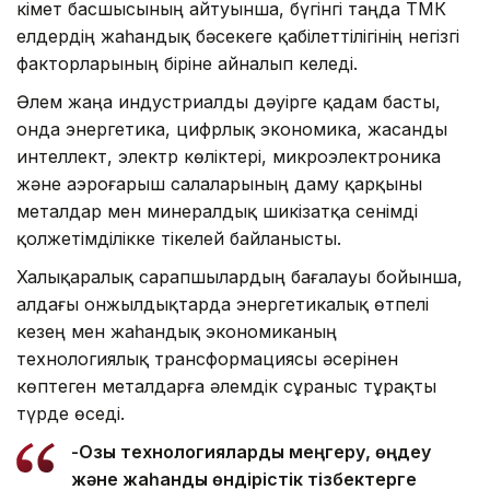
Үкімет басшысының айтуынша, бүгінгі таңда ТМК
елдердің жаһандық бәсекеге қабілеттілігінің негізгі
факторларының біріне айналып келеді.
Әлем жаңа индустриалды дәуірге қадам басты,
онда энергетика, цифрлық экономика, жасанды
интеллект, электр көліктері, микроэлектроника
және аэроғарыш салаларының даму қарқыны
металдар мен минералдық шикізатқа сенімді
қолжетімділікке тікелей байланысты.
Халықаралық сарапшылардың бағалауы бойынша,
алдағы онжылдықтарда энергетикалық өтпелі
кезең мен жаһандық экономиканың
технологиялық трансформациясы әсерінен
көптеген металдарға әлемдік сұраныс тұрақты
түрде өседі.
-Озық технологияларды меңгеру, өңдеу
және жаһандық өндірістік тізбектерге