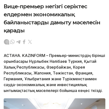
Вице-премьер негізгі серіктес
елдермен экономикалық
байланыстарды дамыту мәселесін
қарады
АСТАНА. KAZINFORM – Премьер-министрдің бірінші
орынбасары Нұрлыбек Нәлібаев Түркия, Қытай
Халық Республикасы, Әзербайжан, Корея
Республикасы, Жапония, Тәжікстан, Франция,
Германия, Ұлыбритания және Түрікменстанмен
сауда-экономикалық және инвестициялық
ынтымақтастық мәселелері бойынша кеңес өткізді.