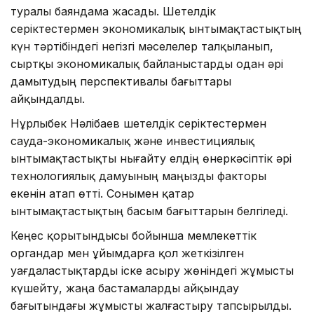
туралы баяндама жасады. Шетелдік
серіктестермен экономикалық ынтымақтастықтың
күн тәртібіндегі негізгі мәселелер талқыланып,
сыртқы экономикалық байланыстарды одан әрі
дамытудың перспективалы бағыттары
айқындалды.
Нұрлыбек Нәлібаев шетелдік серіктестермен
сауда-экономикалық және инвестициялық
ынтымақтастықты нығайту елдің өнеркәсіптік әрі
технологиялық дамуының маңызды факторы
екенін атап өтті. Сонымен қатар
ынтымақтастықтың басым бағыттарын белгіледі.
Кеңес қорытындысы бойынша мемлекеттік
органдар мен ұйымдарға қол жеткізілген
уағдаластықтарды іске асыру жөніндегі жұмысты
күшейту, жаңа бастамаларды айқындау
бағытындағы жұмысты жалғастыру тапсырылды.