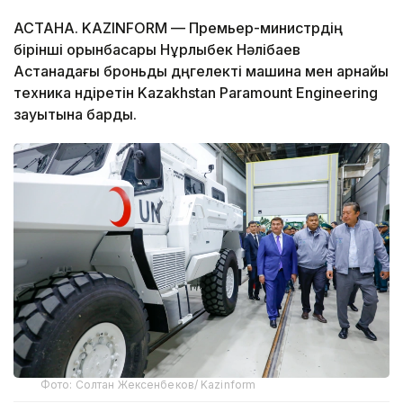
АСТАНА. KAZINFORM — Премьер-министрдің
бірінші орынбасары Нұрлыбек Нәлібаев
Астанадағы броньды дөңгелекті машина мен арнайы
техника өндіретін Kazakhstan Paramount Engineering
зауытына барды.
Фото: Солтан Жексенбеков/ Kazinform