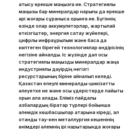
қатысу ерекше маңызға ие. Стратегиялық
маңызы бар минералдар нарығы да ерекше
әрі жоғары сұранысқа орынға ие. Бүгіннің
өзінде олар аккумуляторлар, жартылай
өткізгіштер, энергия сақтау жүйелері,
цифрлық инфрақұрылым және басқа да
көптеген бірегей технологиялар өндірісінің
негізіне айналды. Іс жүзінде дәл осы
стратегиялық маңызды минералдар жаңа
индустриялық дәуірдің негізгі
ресурстарының біріне айналып келеді.
Қазақстан елеулі минералдық-шикізаттық
әлеуетке ие және осы үдерістерде лайықты
орын ала алады. Еліміз пайдалы
қазбалардың бірқатар түрлері бойынша
әлемдік көшбасшылар қатарына кіреді, ал
отандық тау-кен металлургия кешенінің
өнімдері әлемнің ірі нарықтарында жоғары