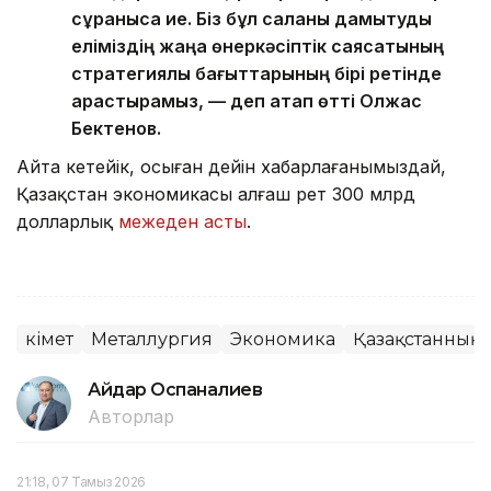
сұранысқа ие. Біз бұл саланы дамытуды
еліміздің жаңа өнеркәсіптік саясатының
стратегиялық бағыттарының бірі ретінде
қарастырамыз, — деп атап өтті Олжас
Бектенов.
Айта кетейік, осыған дейін хабарлағанымыздай,
Қазақстан экономикасы алғаш рет 300 млрд
долларлық
межеден асты
.
Үкімет
Металлургия
Экономика
Қазақстанның 
Айдар Оспаналиев
Авторлар
21:18, 07 Тамыз 2026