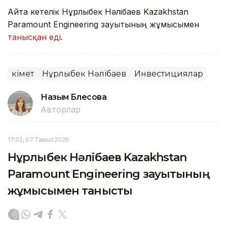
Айта кетелік Нұрлыбек Нәлібаев Kazakhstan
Paramount Engineering зауытының жұмысымен
танысқан еді
.
Үкімет
Нұрлыбек Нәлібаев
Инвестициялар
Назым Бөлесова
Авторлар
17:02, 07 Тамыз 2026
Нұрлыбек Нәлібаев Kazakhstan
Paramount Engineering зауытының
жұмысымен танысты